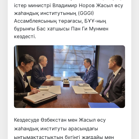
істер министрі Владимир Норов Жасыл өсу
жаһандық институтының (GGGI)
Ассамблеясының төрағасы, БҰҰ-ның
бұрынғы Бас хатшысы Пан Ги Мунмен
кездесті.
Кездесуде Өзбекстан мен Жасыл өсу
жаһандық институты арасындағы
ынтымақтастықтың бүгінгі жағдайы мен