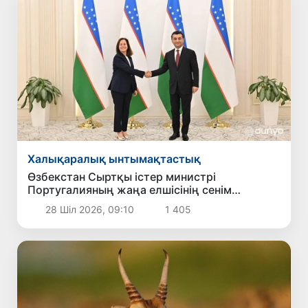
Халықаралық ынтымақтастық
Өзбекстан Сыртқы істер министрі
Португалияның жаңа елшісінің сенім
грамоталарын қабылдады
28 Шіл 2026, 09:10
1 405