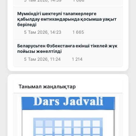
Мүмкіндігі шектеулі талапкерлерге
қабылдау емтихандарында қосымша уақыт
беріледі
5 Там 2026, 14:23
1 665
Беларусьтен Өзбекстанға екінші тікелей жүк
пойызы жөнелтілді
5 Там 2026, 11:24
1 214
Танымал жаңалықтар