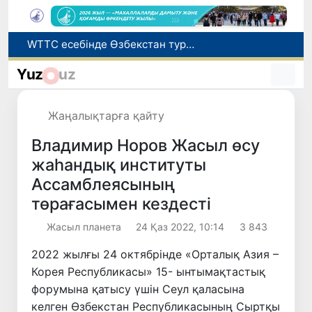
Мүмкіндігі шектеулі талапкерлерге қабылдау емтихандарында қосымша уақыт беріледі
Беларусьтен Өзбекстанға екінші тікелей жүк пойызы жөнелтілді
Yuz
uz
Адам саудасынан зардап шеккен азаматтар әлеуметтік қызметтермен қамтылады
Жарты жылда Өзбекстанда қанша егіз сәби дүниеге келді?
Жаңалықтарға қайту
WTTC есебінде Өзбекстан туризмнің өсу қарқыны бойынша Орталық Азияда бірінші орынға шықты
Владимир Норов Жасыл өсу
жаһандық институты
Ассамблеясының
төрағасымен кездесті
Жасыл планета
24 Қаз 2022, 10:14
3 843
2022 жылғы 24 октябрінде «Орталық Азия –
Корея Республикасы» 15- ынтымақтастық
форумына қатысу үшін Сеул қаласына
келген Өзбекстан Республикасының Сыртқы