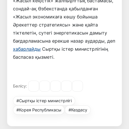
«Жасыл кеңістік» жалпыұлттық бастамасы,
сондай-ақ Өзбекстанда қабылданған
«Жасыл экономикаға көшу бойынша
Әрекеттер стратегиясы» және қайта
тіктелетін, сутегі энергетикасын дамыту
бағдарламасына ерекше назар аударды, деп
хабарлайды
Сыртқы істер министрлігінің
баспасөз қызметі.
Бөлісу:
#Сыртқы істер министрлігі
#Корея Республикасы
#Кездесу