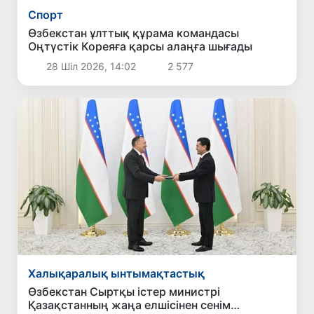
Спорт
Өзбекстан ұлттық құрама командасы
Оңтүстік Кореяға қарсы алаңға шығады
28 Шіл 2026, 14:02
2 577
Халықаралық ынтымақтастық
Өзбекстан Сыртқы істер министрі
Қазақстанның жаңа елшісінен сенім