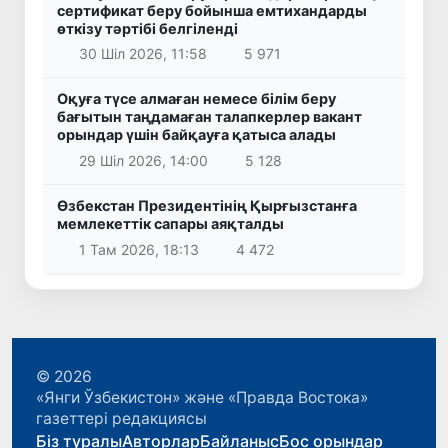
сертификат беру бойынша емтихандарды
өткізу тәртібі белгіленді
30 Шіл 2026, 11:58
5 971
Оқуға түсе алмаған немесе білім беру
бағытын таңдамаған талапкерлер вакант
орындар үшін байқауға қатыса алады
29 Шіл 2026, 14:00
5 128
Өзбекстан Президентінің Қырғызстанға
мемлекеттік сапары аяқталды
1 Там 2026, 18:13
4 472
© 2026
«Янги Ўзбекистон» және «Правда Востока»
газеттері редакциясы
Біз туралы
Авторлар
Байланыс
Бос орындар