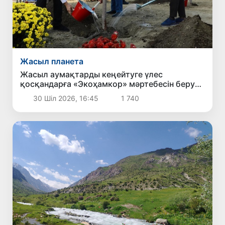
Жасыл планета
Жасыл аумақтарды кеңейтуге үлес
қосқандарға «Экоҳамкор» мәртебесін беру
көзделуде
30 Шіл 2026, 16:45
1 740