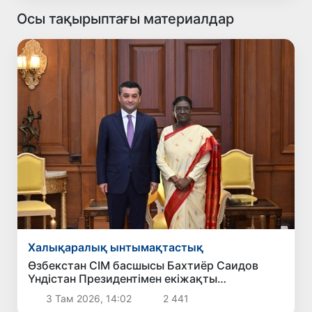
Осы тақырыптағы материалдар
Халықаралық ынтымақтастық
Өзбекстан СІМ басшысы Бахтиёр Саидов
Үндістан Президентімен екіжақты
байланыстарды нығайту мәселелерін
3 Там 2026, 14:02
2 441
талқылады