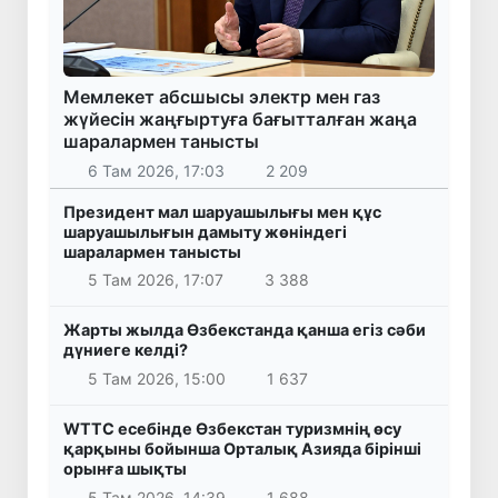
Мемлекет абсшысы электр мен газ
жүйесін жаңғыртуға бағытталған жаңа
шаралармен танысты
6 Там 2026, 17:03
2 209
Президент мал шаруашылығы мен құс
шаруашылығын дамыту жөніндегі
шаралармен танысты
5 Там 2026, 17:07
3 388
Жарты жылда Өзбекстанда қанша егіз сәби
дүниеге келді?
5 Там 2026, 15:00
1 637
WTTC есебінде Өзбекстан туризмнің өсу
қарқыны бойынша Орталық Азияда бірінші
орынға шықты
5 Там 2026, 14:39
1 688