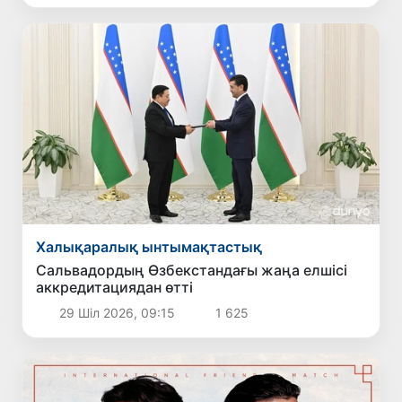
Халықаралық ынтымақтастық
Сальвадордың Өзбекстандағы жаңа елшісі
аккредитациядан өтті
29 Шіл 2026, 09:15
1 625