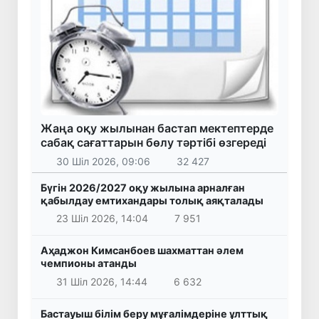
Жаңа оқу жылынан бастап мектептерде
сабақ сағаттарын бөлу тәртібі өзгереді
30 Шіл 2026, 09:06
32 427
Бүгін 2026/2027 оқу жылына арналған
қабылдау емтихандары толық аяқталады
23 Шіл 2026, 14:04
7 951
Аҳаджон Кимсанбоев шахматтан әлем
чемпионы атанды
31 Шіл 2026, 14:44
6 632
Бастауыш білім беру мұғалімдеріне ұлттық