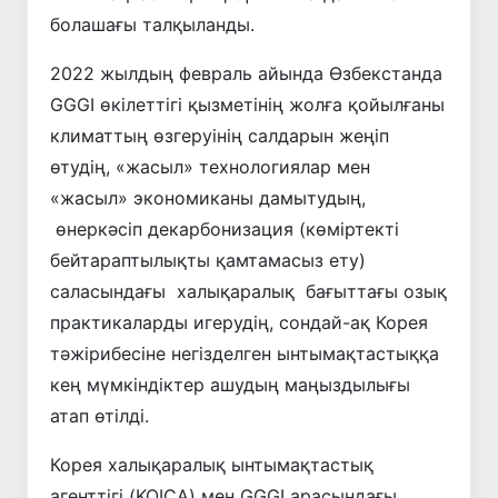
болашағы талқыланды.
2022 жылдың февраль айында Өзбекстанда
GGGI өкілеттігі қызметінің жолға қойылғаны
климаттың өзгеруінің салдарын жеңіп
өтудің, «жасыл» технологиялар мен
«жасыл» экономиканы дамытудың,
өнеркәсіп декарбонизация (көміртекті
бейтараптылықты қамтамасыз ету)
саласындағы халықаралық бағыттағы озық
практикаларды игерудің, сондай-ақ Корея
тәжірибесіне негізделген ынтымақтастыққа
кең мүмкіндіктер ашудың маңыздылығы
атап өтілді.
Корея халықаралық ынтымақтастық
агенттігі (KOICA) мен GGGI арасындағы