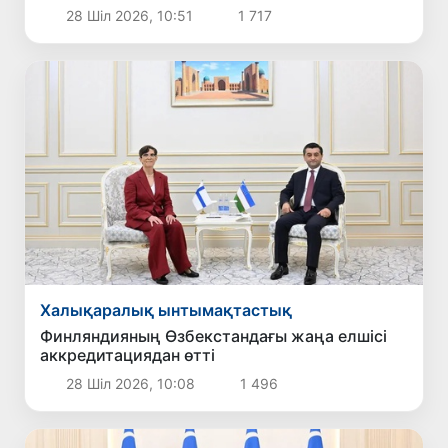
грамоталарының көшірмелерін қабылдады
28 Шіл 2026, 10:51
1 717
Халықаралық ынтымақтастық
Финляндияның Өзбекстандағы жаңа елшісі
аккредитациядан өтті
28 Шіл 2026, 10:08
1 496