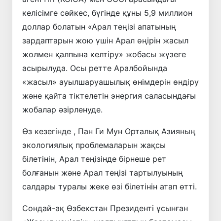
келісімге сәйкес, бүгінде құны 5,9 миллион
доллар болатын «Арал теңізі апатының
зардаптарын жою үшін Арал өңірін жасыл
жолмен қалпына келтіру» жобасы жүзеге
асырылуда. Осы ретте Аралбойында
«жасыл» ауылшаруашылық өнімдерін өндіру
және қайта тіктелетін энергия саласындағы
жобалар әзірленуде.
Өз кезегінде , Пан Ги Мун Орталық Азияның
экологиялық проблемаларын жақсы
білетінін, Арал теңізінде бірнеше рет
болғанын және Арал теңізі тартылуының
салдары туралы жеке өзі білетінін атап өтті.
Сондай-ақ Өзбекстан Президенті ұсынған