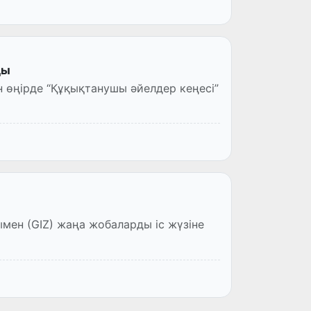
ды
 өңірде “Құқықтанушы әйелдер кеңесі”
ен (GIZ) жаңа жобаларды іс жүзіне