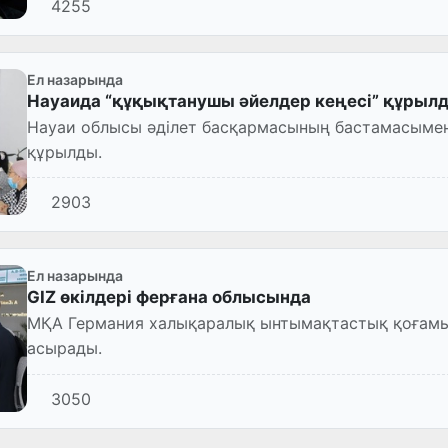
4255
Ел назарында
Науаида “құқықтанушы әйелдер кеңесі” құрыл
Науаи облысы әділет басқармасының бастамасымен
құрылды.
2903
Ел назарында
GIZ өкілдері ферғана облысында
МҚА Германия халықаралық ынтымақтастық қоғамым
асырады.
3050