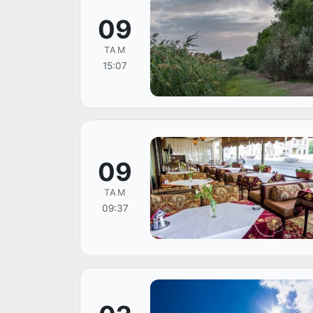
09
ТАМ
15:07
09
ТАМ
09:37