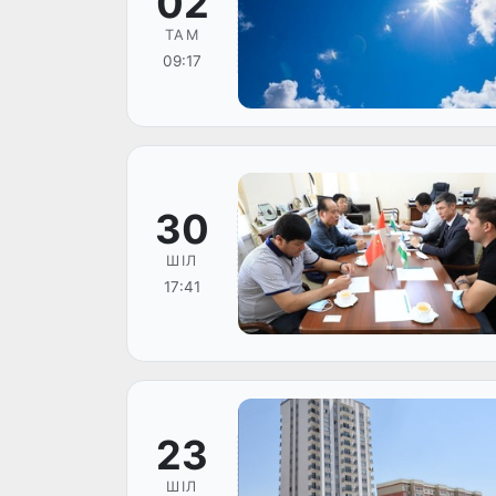
02
ТАМ
09:17
30
ШІЛ
17:41
23
ШІЛ