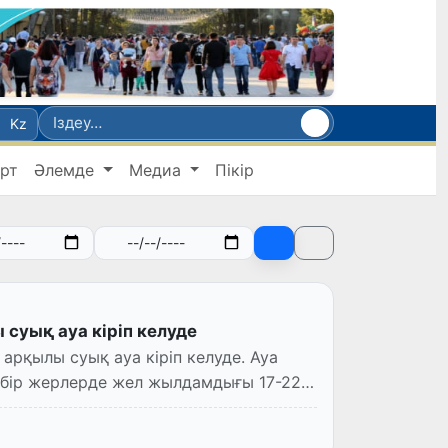
Kz
рт
Әлемде
Медиа
Пікір
 суық ауа кіріп келуде
 келуде. Ауа