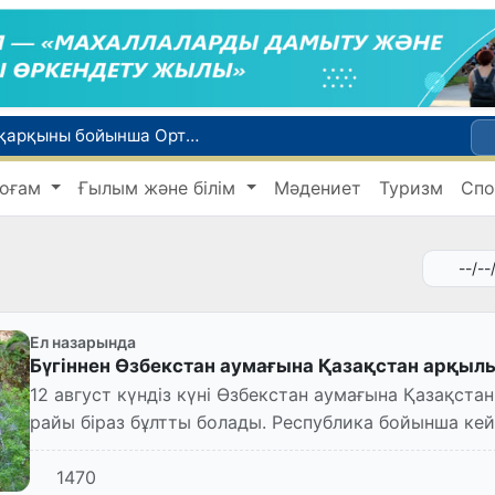
WTTC есебінде Өзбекстан туризмнің өсу қарқыны бойынша Орталық Азияда бірінші орынға шықты
Мүмкіндігі шектеулі талапкерлерге қабылдау емтихандарында қосымша уақыт беріледі
оғам
Ғылым және білім
Мәдениет
Туризм
Спо
 жүк пойызы жөнелтілді
Адам саудасынан зардап шеккен азаматтар әлеуметтік қызметтермен қамтылады
би дүниеге келді?
Ел назарында
Бүгіннен Өзбекстан аумағына Қазақстан арқылы
12 август күндіз күні Өзбекстан аумағына Қазақстан арқылы суық ауа кіріп
райы біраз бұлтты болады. Республика бойынша кейбір жерлерде жел жылдамдығы 17-22
м/с дейін к...
1470