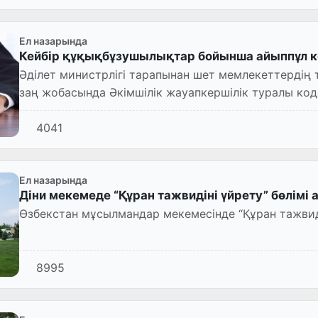
Ел назарында
Кейбір құқықбұзушылықтар бойынша айыппұл к
Әділет министрлігі тарапынан шет мемлекеттердің т
заң жобасында Әкімшілік жауапкершілік туралы код
құқықбұзушылық ү...
4041
Ел назарында
Діни мекемеде “Құран тажвидіні үйрету” бөлімі
Өзбекстан мұсы
8995