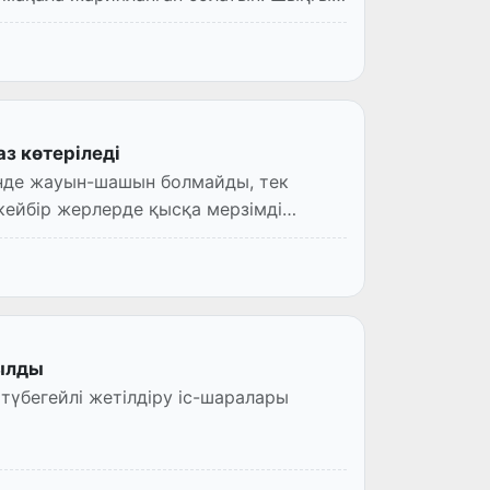
з көтеріледі
ейбір жерлерде қысқа мерзімді
рылды
 түбегейлі жетілдіру іс-шаралары