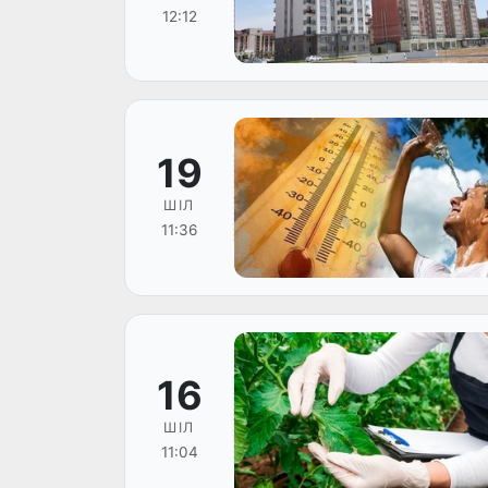
12:12
19
ШІЛ
11:36
16
ШІЛ
11:04