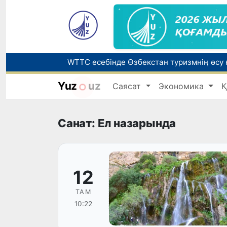
Yuz
uz
Саясат
Экономика
Қ
Беларусьтен Өзбекстанға екінші тікелей
Жарты жылда Өзбекстанда қанша егіз сә
Санат: Ел назарында
12
ТАМ
10:22