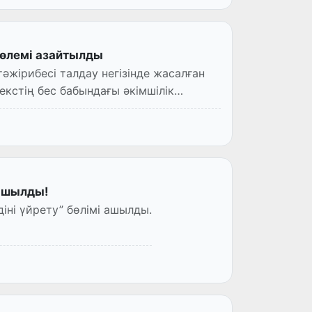
өлемі азайтылды
әжірибесі талдау негізінде жасалған
екстің бес бабындағы әкімшілік
 ашылды!
лмандар мекемесінде “Құран тажвидіні үйрету” бөлімі ашылды.