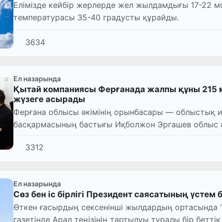
Елімізде кейбір жерлерде жел жылдамдығы 17-22 мс
температурасы 35-40 градусты құрайды.
3634
Ел назарында
Қытай компаниясы Ферғанада жалпы құны 215 
жүзеге асырады
Ферғана облысы әкімінің орынбасары — облыстық 
басқармасының бастығы Иқболжон Эргашев облыс әкімдігін
Cement Ltd» компаниясы...
3312
Ел назарында
Сөз бен іс бірлігі Президент саясатының үстем
Өткен ғасырдың сексенінші жылдардың ортасында “Узбекистон адабиети ва санъати”
газетінде Арал теңізінің тартылуы туралы бір беттік мақала жарияланған болатын. Шыңғыз