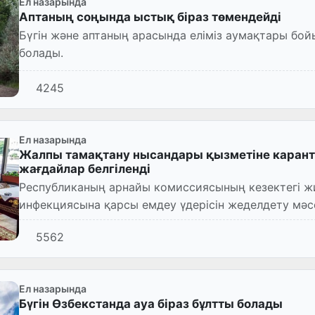
Ел назарында
Аптаның соңында ыстық біраз төмендейді
Бүгін және аптаның арасында еліміз аумақтары бойынша негізінен ауа-райы аз бұлтты
болады.
4245
Ел назарында
Жалпы тамақтану нысандары қызметіне каранти
жағдайлар белгіленді
Республиканың арнайы комиссиясының кезектегі ж
инфекциясына қарсы емдеу үдерісін жеделдету мәс
5562
Ел назарында
Бүгін Өзбекстанда ауа біраз бұлтты болады