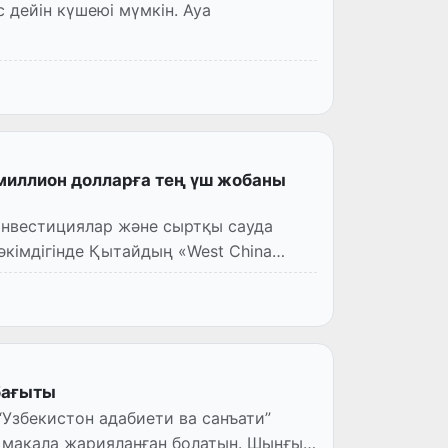
 дейін күшеюі мүмкін. Ауа
миллион долларға тең үш жобаны
инвестициялар және сыртқы сауда
де Қытайдың «West China
 бағыты