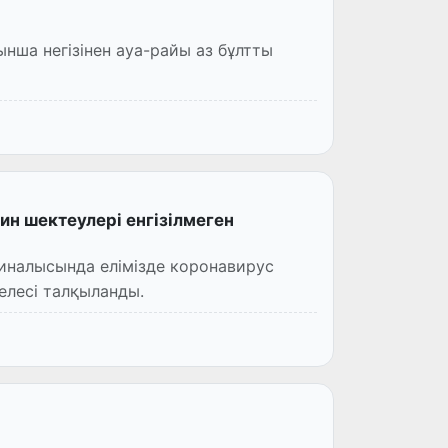
н шектеулері енгізілмеген
иналысында елімізде коронавирус
елесі талқыланды.