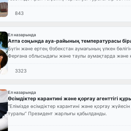
Айтматов бас...
843
Ел назарында
Апта соңында ауа-райының температурасы біра
Бүгін және ертең Өзбекстан аумағының үлкен бөлігінде жауын-шашын болмайды, тек
Ферғана облысыдағы және таулы аумақтарда және к
жауын-шашын сіркіреп ж...
3323
Ел назарында
Өсімдіктер карантині және қорғау агенттігі құ
“Елімізде өсімдіктер карантині және қорғау жүйесін
туралы” Президент жарлығы қабылданды.