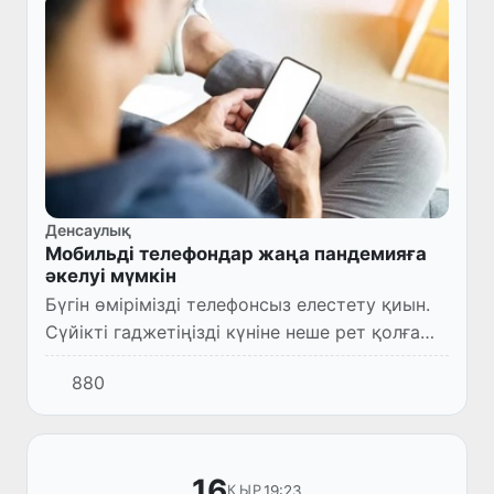
Денсаулық
Мобильді телефондар жаңа пандемияға
әкелуі мүмкін
Бүгін өмірімізді телефонсыз елестету қиын.
Сүйікті гаджетіңізді күніне неше рет қолға
алғаныңызды санап көрдіңіз бе?
880
16
19:23
ҚЫР