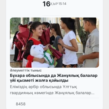
16
15:14
ҚЫР
Әлеуметтік тыныс
Бұхара облысында да Жанұялық балалар
үйі қызметі жолға қойылды
Еліміздің әрбір облысында Ұлттық
гвардияның көмегінде Жанұялық балалар
үйлерінің қызметі жолға қойылған.
8458