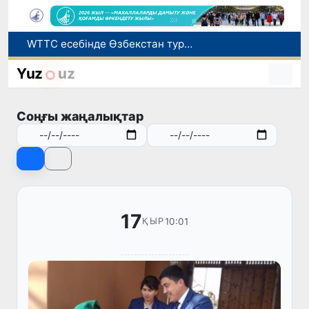
WTTC есебінде Өзбекстан туризмнің өсу қарқыны бойынша Орталық Азияда бірінші орынға шықты
Мүмкіндігі шектеулі талапкерлерге қабылдау емтихандарында қосымша уақыт беріледі
Беларусьтен Өзбекстанға екінші тікелей жүк пойызы жөнелтілді
Yuz
uz
Адам саудасынан зардап шеккен азаматтар әлеуметтік қызметтермен қамтылады
Жарты жылда Өзбекстанда қанша егіз сәби дүниеге келді?
Соңғы жаңалықтар
17
10:01
ҚЫР