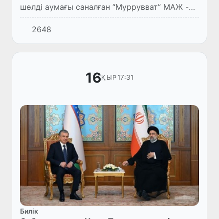
шөлді аумағы саналған “Муррувват” МАЖ -да
жаңа заманалық қалашық құру істері
2648
аяқталуда.
16
17:31
ҚЫР
Билік