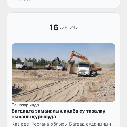
Министрі Имран Ханмен келіссөздер
жүргізді.
16
18:45
ҚЫР
Ел назарында
Бағдадта заманалық ақаба су тазалау
нысаны құрылуда
Қазірде Ферғана облысы Бағдад ауданының