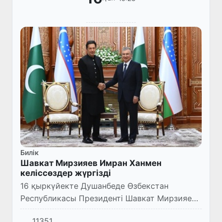
Билік
Шавкат Мирзияев Имран Ханмен
келіссөздер жүргізді
16 қыркүйекте Душанбеде Өзбекстан
Республикасы Президенті Шавкат Мирзияев
Пәкістан Ислам Республикасының Премьер-
11351