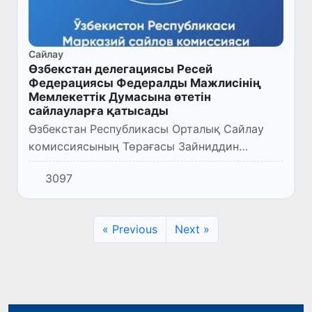
Сайлау
Өзбекстан делегациясы Ресей
Федерациясы Федералды Мажлисінің
Мемлекеттік Думасына өтетін
сайлауларға қатысады
Өзбекстан Республикасы Орталық Сайлау
комиссиясының Төрағасы Зайниддин
Низамходжаев басшылығындағы Өзбекстан
3097
делегациясы үстіміздегі жылыдың 17-19
сентябрь күндері Ресей Федерацияс...
« Previous
Next »