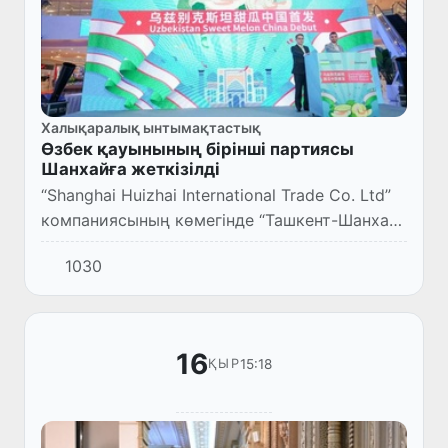
Халықаралық ынтымақтастық
Өзбек қауынының бірінші партиясы
Шанхайға жеткізілді
“Shanghai Huizhai International Trade Co. Ltd”
компаниясының көмегінде “Ташкент-Шанхай”
тікелей авиақатынау арқылы Қытайға
1030
Өзбекстанда өндірілген түрлі сұрыптағы
жаңа бақша өнімдер...
16
15:18
ҚЫР