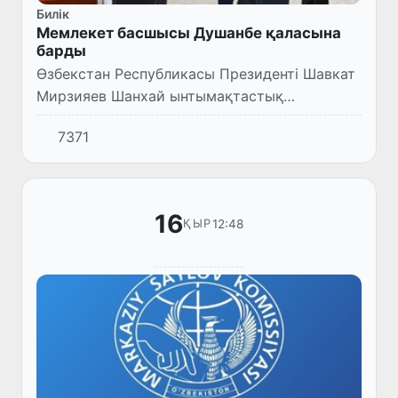
Билік
Мемлекет басшысы Душанбе қаласына
барды
Өзбекстан Республикасы Президенті Шавкат
Мирзияев Шанхай ынтымақтастық
ұйымының саммитіне қатысу үшін Душанбе
7371
қаласына барды.
16
12:48
ҚЫР