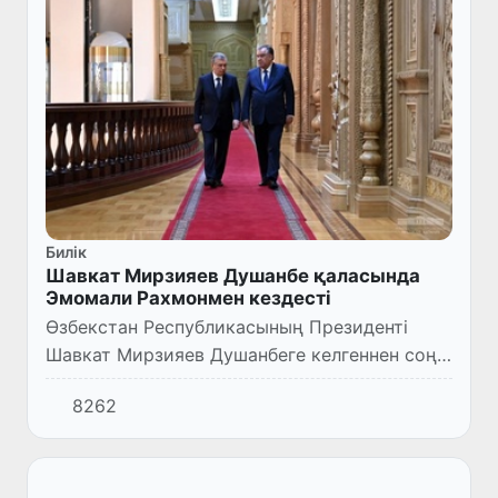
Билік
Шавкат Мирзияев Душанбе қаласында
Эмомали Рахмонмен кездесті
Өзбекстан Республикасының Президенті
Шавкат Мирзияев Душанбеге келгеннен соң
Тәжікстан Республикасының Президенті
8262
Эмомали Рахмонмен кездесті.