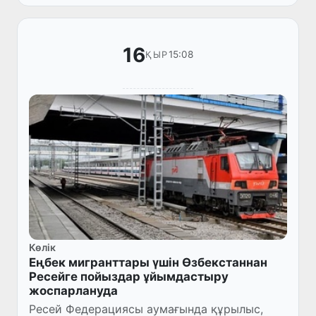
16
15:08
ҚЫР
Көлік
Еңбек мигранттары үшін Өзбекстаннан
Ресейге пойыздар ұйымдастыру
жоспарлануда
Ресей Федерациясы аумағында құрылыс,