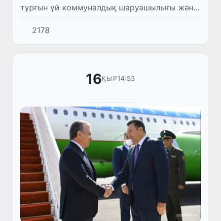
тұрғын үй коммуналдық шаруашылығы және
сауда салаларында еңбек қызметін жүзеге
2178
асырмақ болған Өзбекстан Республикасының
азаматтары үшін чартер...
16
14:53
ҚЫР