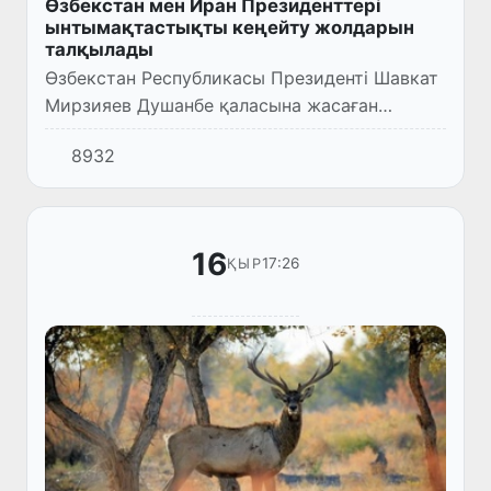
Өзбекстан мен Иран Президенттері
ынтымақтастықты кеңейту жолдарын
талқылады
Өзбекстан Республикасы Президенті Шавкат
Мирзияев Душанбе қаласына жасаған
сапарының бірінші күні аясында Иран Ислам
8932
Республикасының Президенті Ибрагим
Раисимен кездесті.
16
17:26
ҚЫР