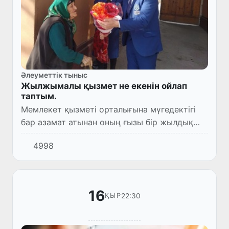
Әлеуметтік тыныс
Жылжымалы қызмет не екенін ойлап
таптым.
Мемлекет қызметі орталығына мүгедектігі
бар азамат атынан оның ғызы бір жылдық
зейнетақы ақшалары туралы анықтама алуға
4998
келді.
16
22:30
ҚЫР