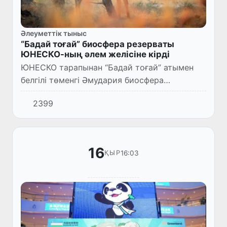
Әлеуметтік тыныс
“Бадай тоғай” биосфера резерваты
ЮНЕСКО-ның әлем желісіне кірді
ЮНЕСКО тарапынан “Бадай тоғай” атымен
белгілі төменгі Әмудария биосфера
резерватын ЮНЕСКО-ның әлем желісіне
2399
енгізу туралы қаулы қабылданды.
16
16:03
ҚЫР