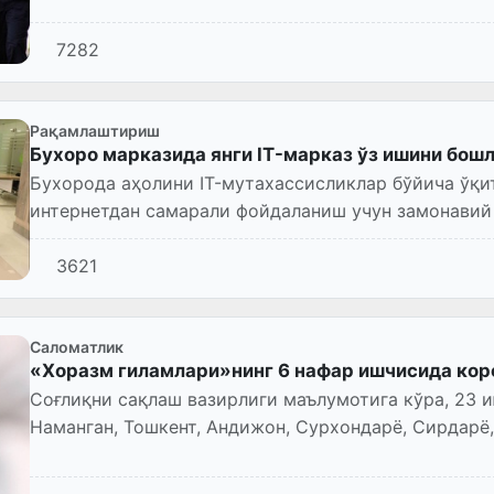
гул қўйди.
7282
Рақамлаштириш
Бухоро марказида янги IT-марказ ўз ишини бош
Бухорода аҳолини IT-мутахассисликлар бўйича ўқи
интернетдан самарали фойдаланиш учун замонавий
ИТ-марказ ишга...
3621
Саломатлик
«Хоразм гиламлари»нинг 6 нафар ишчисида кор
Соғлиқни сақлаш вазирлиги маълумотига кўра, 23 и
Наманган, Тошкент, Андижон, Сурхондарё, Сирдарё
шаҳрида жами 30...