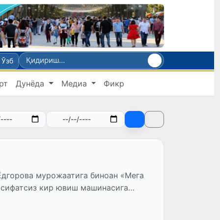
Ўзб
рт
Дунёда
Медиа
Фикр
Ёдгорова мурожаатига биноан «Мега
ш машинасига