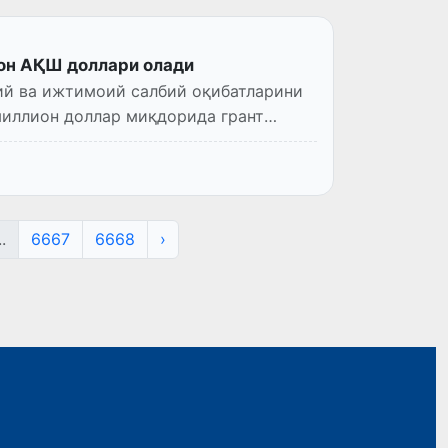
он АҚШ доллари олади
ий ва ижтимоий салбий оқибатларини
миллион доллар миқдорида грант
..
6667
6668
›