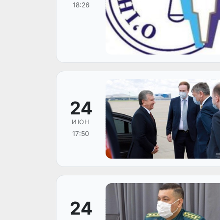
18:26
24
ИЮН
17:50
24