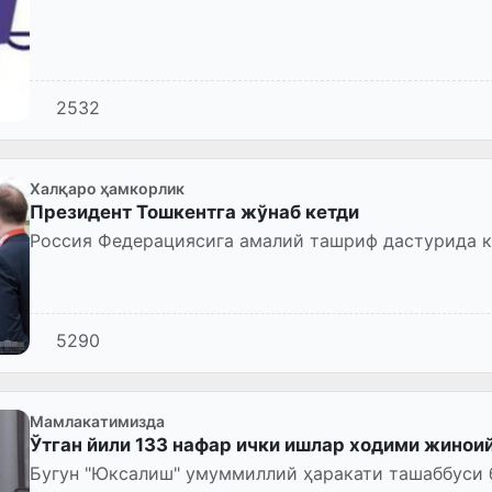
2532
Халқаро ҳамкорлик
Президент Тошкентга жўнаб кетди
Россия Федерациясига амалий ташриф дастурида кў
5290
Мамлакатимизда
Ўтган йили 133 нафар ички ишлар ходими жинои
Бугун "Юксалиш" умуммиллий ҳаракати ташаббуси 