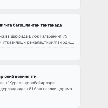
лигига бағишланган тантанада
осква шаҳрида Буюк Ғалабанинг 75
ни ўтказилиши режалаштирилган эди.
р олиб келиняпти
ган “Қурама қорабайирлари”
идерландиядан 61 бош наслли қорамол