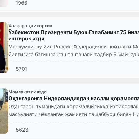
1968
Халқаро ҳамкорлик
Ўзбекистон Президенти Буюк Ғалабанинг 75 йил
иштирок этди
Маълумки, бу йил Россия Федерацияси пойтахти М
йиллигига бағишланган тантанали тадбир 9 май ку
Аммо коронавирус па...
5701
Мамлакатимизда
Оҳангаронга Нидерландиядан наслли қорамолла
Оҳангарон туманидаги қорамолчиликка ихтисослаш
масъулияти чекланган жамияти ташаббуси билан Н
олиб келинди. Шу ойнинг...
5623