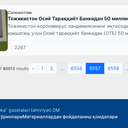
Саломатлик
Тожикистон Осиё Тараққиёт Банкидан 50 милли
Тожикистон коронавирус пандемиясининг иқтисод
юмшатиш учун Осиё тараққиёт банкидан (ОТБ) 50 
олади. Бу ҳақда “Авеста...
2267
‹
1
2
...
6556
6557
6558
.
f
80012
results
ka” gazetalari tahririyati DM
 ўринлари
Материаллардан фойдаланиш қоидалари