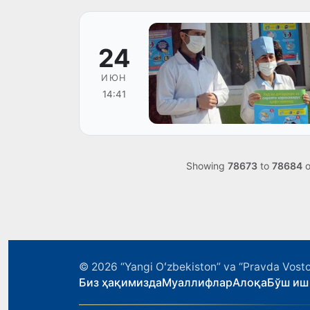
24
ИЮН
14:41
Showing
78673
to
78684
o
© 2026
“Yangi Oʻzbekiston” va “Pravda Vosto
Биз ҳақимизда
Муаллифлар
Алоқа
Бўш иш