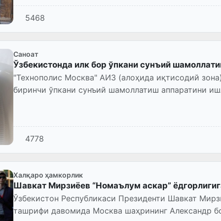
5468
Саноат
Ўзбекистонда илк бор ўпкани сунъий шамоллат
"Технополис Москва" АИЗ (алоҳида иқтисодий зона
биринчи ўпкани сунъий шамоллатиш аппаратини 
4778
Халқаро ҳамкорлик
Шавкат Мирзиёев “Номаълум аскар” ёдгорлигиг
Ўзбекистон Республикаси Президенти Шавкат Мирз
ташрифи давомида Москва шаҳрининг Александр бо