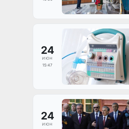
24
ИЮН
15:47
24
ИЮН