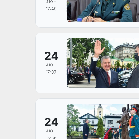
ИЮН
17:49
24
ИЮН
17:07
24
ИЮН
16:36