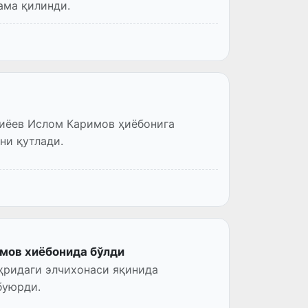
ама қилинди.
иёев Ислом Каримов ҳиёбонига
ни қутлади.
мов хиёбонида бўлди
ҳридаги элчихонаси яқинида
буюрди.