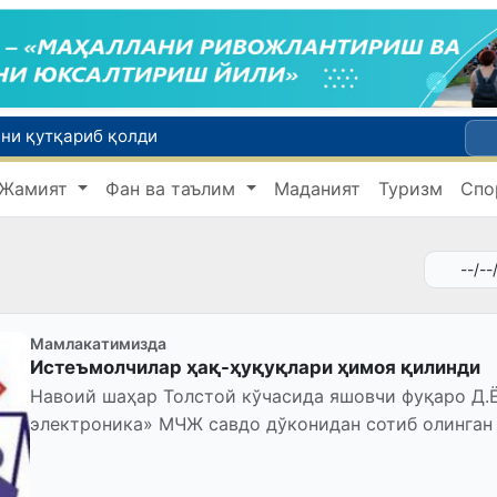
ни қутқариб қолди
Тошкентда Кичик ҳалқа автомобиль йўлининг бир қисмида ҳаракат вақтинча чекланади
Жамият
Фан ва таълим
Маданият
Туризм
Спо
тилади
Табиатнинг кутилмаган ҳодисаси: Янги Зеландияга қалин қор ёғди
Ўзбекистон илк бор Халқаро информатика олимпиадаси — IOI 2026га мезбонлик қилади
Мамлакатимизда
Истеъмолчилар ҳақ-ҳуқуқлари ҳимоя қилинди
Навоий шаҳар Толстой кўчасида яшовчи фуқаро Д.
электроника» МЧЖ савдо дўконидан сотиб олинган сифатсиз кир юви
тўланган 2 миллион 450...