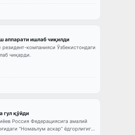
иш аппарати ишлаб чиқилди
) резидент-компанияси Ўзбекистондаги
ишлаб чиқарди.
а гул қўйди
иёев Россия Федерациясига амалий
ғидаги “Номаълум аскар” ёдгорлигига