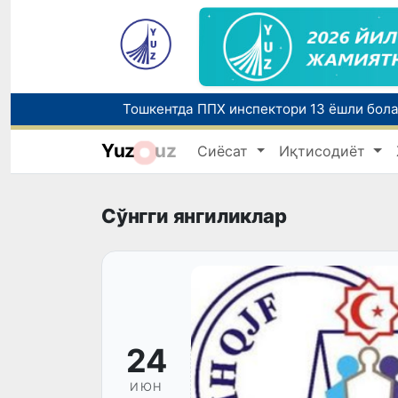
Тошкентда ППХ инспектори 13 ёшли бола
Yuz
uz
Сиёсат
Иқтисодиёт
Чорвачилик соҳасида субсидиялар ажра
Сўнгги янгиликлар
24
ИЮН