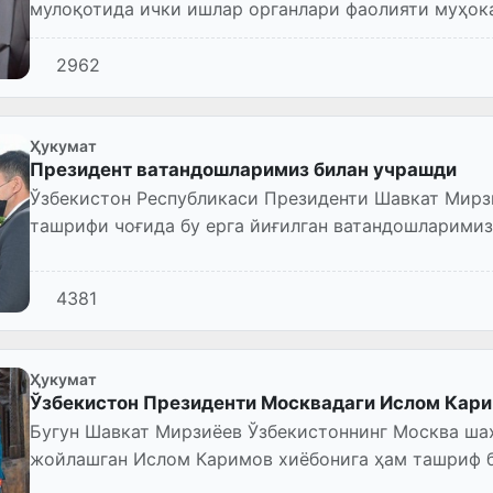
мулоқотида ички ишлар органлари фаолияти муҳок
2962
Ҳукумат
Президент ватандошларимиз билан учрашди
Ўзбекистон Республикаси Президенти Шавкат Мирз
ташрифи чоғида бу ерга йиғилган ватандошларимиз
4381
Ҳукумат
Ўзбекистон Президенти Москвадаги Ислом Кари
Бугун Шавкат Мирзиёев Ўзбекистоннинг Москва ша
жойлашган Ислом Каримов хиёбонига ҳам ташриф 