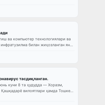
лади
тиш ва компьютер технологиялари ва
 инфратузилма билан жиҳозланган янги
онавирус тасдиқланган.
юнь куни 8 та ҳудудда — Хоразм,
, Қашқадарё вилоятлари ҳамда Тошкент