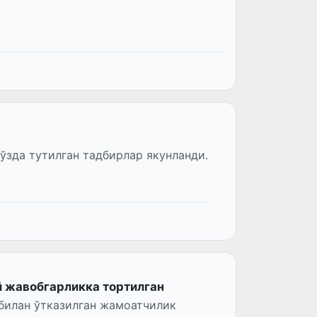
зда тутилган тадбирлар якунланди.
й жавобгарликка тортилган
билан ўтказилган жамоатчилик