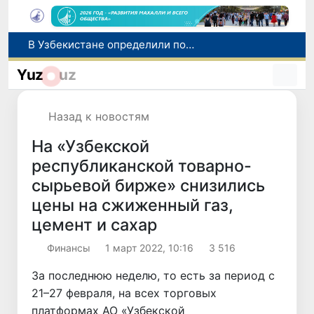
Мошенничество при трудоустройстве за рубежом: в Каракалпакстане и Ташкенте выявлены новые случаи обмана граждан
Премьер-министр Узбекистана принял участие во встрече с Президентом Кыргызстана в рамках мероприятий ЕАЭС
Yuz
uz
Национальную кухню Узбекистана продвигают на международный рынок через гастротуризм
Оказавшийся в сложной ситуации в Германии соотечественник возвращен в Узбекистан
Назад к новостям
В Узбекистане определили порядок создания и эксплуатации платных автодорог
На «Узбекской
республиканской товарно-
сырьевой бирже» снизились
цены на сжиженный газ,
цемент и сахар
Финансы
1 март 2022, 10:16
3 516
За последнюю неделю, то есть за период с
21–27 февраля, на всех торговых
платформах АО «Узбекской