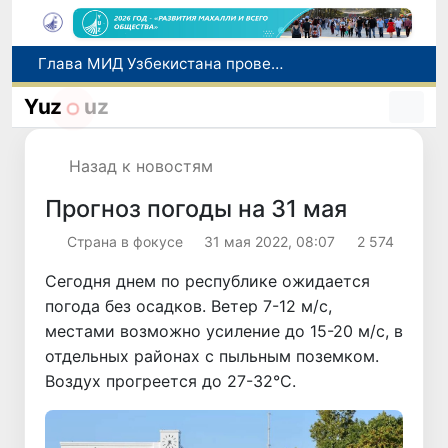
Глава МИД Узбекистана провел переговоры с руководством Индии и принял участие в Узбекско-индийском бизнес-форуме
Прогноз погоды на день 6 августа
Yuz
uz
В Сырдарьинской области пресечена незаконная рыбная ловля
В Агентстве миграции выявили хищение более 1 млрд сумов бюджетных средств
Назад к новостям
В Сенате обсудили меры по улучшению позиций Узбекистана в международных рейтингах и индексах
Прогноз погоды на 31 мая
Страна в фокусе
31 мая 2022, 08:07
2 574
Сегодня днем по республике ожидается
погода без осадков. Ветер 7-12 м/с,
местами возможно усиление до 15-20 м/с, в
отдельных районах с пыльным поземком.
Воздух прогреется до 27-32°С.