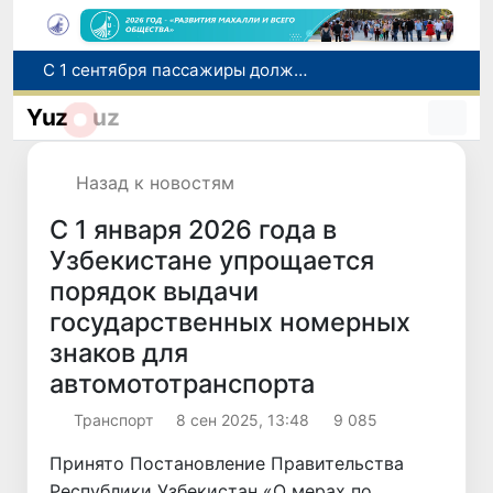
С 1 сентября пассажиры должны будут оплачивать проезд сразу при посадке в автобус
В Сурхандарье пресечена деятельность подпольной группы, планировавшей теракты и выезд в Сирию
Yuz
uz
В Узбекистане упростят открытие бизнеса и расширят возможности выбора фамилии для ребенка
В Хорватии при столкновении грузового и пассажирского поездов пострадали 24 человека
Назад к новостям
Самарканд расширит свои границы и приблизится к статусу города-миллионника
С 1 января 2026 года в
Узбекистане упрощается
порядок выдачи
государственных номерных
знаков для
автомототранспорта
Транспорт
8 сен 2025, 13:48
9 085
Принято Постановление Правительства
Республики Узбекистан «О мерах по