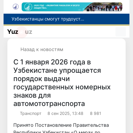
Узбекистанцы смогут трудоустроиться на сезонные сельхозработы в США по программе H-2A
В шести городах Ташкентской области модернизируют систему общественного транспорта
Yuz
uz
В Узбекистане стартовал месячник Целей устойчивого развития
В июле представительство Агентства миграции в Москве оказало помощь более 1,8 тысячам граждан Узбекистана
Назад к новостям
Ташкент готовится принять чемпионат Азии по тяжелой атлетике
С 1 января 2026 года в
Узбекистане упрощается
порядок выдачи
государственных номерных
знаков для
автомототранспорта
Транспорт
8 сен 2025, 13:48
8 981
Принято Постановление Правительства
Республики Узбекистан «О мерах по