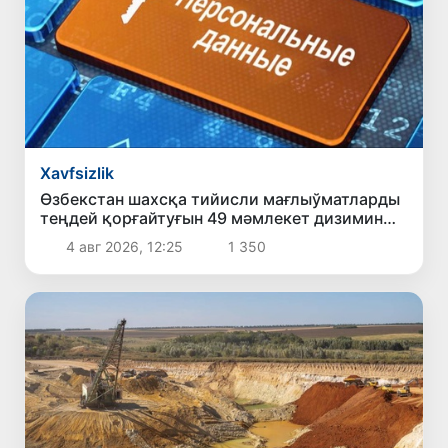
Xavfsizlik
Өзбекстан шахсқа тийисли мағлыўматларды
теңдей қорғайтуғын 49 мәмлекет дизимин
тастыйықлады
4 авг 2026, 12:25
1 350