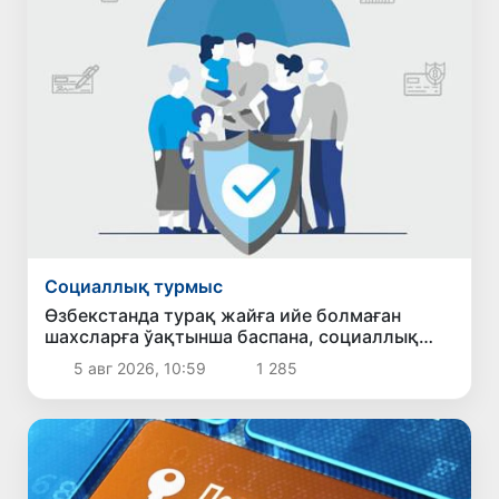
Социаллық турмыс
Өзбекстанда турақ жайға ийе болмаған
шахсларға ўақтынша баспана, социаллық
жәрдем ҳәм жумысқа жайласыў имканияты
5 авг 2026, 10:59
1 285
бериледи