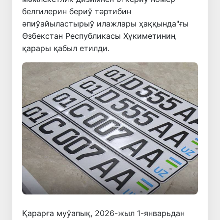
белгилерин бериў тәртибин
әпиўайыластырыў илажлары ҳаққында"ғы
Өзбекстан Республикасы Ҳүкиметиниң
қарары қабыл етилди.
Қарарға муўапық, 2026-жыл 1-январьдан