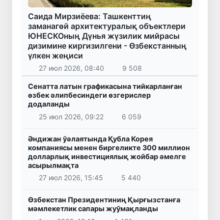
Саида Мирзиёева: Ташкенттиң
заманагөй архитектуралық объектлери
ЮНЕСКОның Дүнья жүзилик мийрасы
дизимине киргизилгени - Өзбекстанның
үлкен жеңиси
27 июл 2026, 08:40
9 508
Сенатта латын графикасына тийкарланған
өзбек әлипбесиндеги өзгерислер
додаланды
25 июл 2026, 09:22
6 059
Әндижан ўәлаятында Қубла Корея
компаниясы менен биргеликте 300 миллион
долларлық инвестициялық жойбар әмелге
асырылмақта
27 июл 2026, 15:45
5 440
Өзбекстан Президентиниң Қырғызстанға
мәмлекетлик сапары жуўмақланды