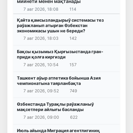
мийнети менен мақтанады
7 авг 2026, 18:08
114
Қайта қамсызландырыў системасы тез
раўажланып атырған Өзбекстан
экономикасы ушын не береди?
7 авг 2026, 18:03
142
Бақсы қызымыз Қырғызыстанда гран-
приди қолға киргизди
7 авг 2026, 10:54
157
Ташкент аўыр атлетика бойынша Азия
чемпионатына таярланбақта
7 авг 2026, 09:52
749
Өзбекстанда Турақлы раўажланыў
мақсетлери айлығы басланды
7 авг 2026, 09:00
622
Июль айында Миграция агентлигиниң