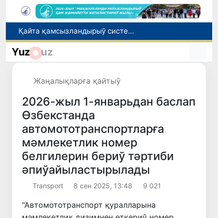
Ташкент аўыр атлетика бойынша Азия чемпионатына таярланбақта
Өзбекстанда Турақлы раўажланыў мақсетлери айлығы басланды
Yuz
uz
Июль айында Миграция агентлигиниң Москва қаласындағы ўәкилханасы 1 мың 800 ден аслам Өзбекстан пуқараларына жәрдем көрсетти
Елимиз дөретиўшилери өз кәсиби ҳәм мийнети менен мақтанады
Жаңалықларға қайтыў
Қайта қамсызландырыў системасы тез раўажланып атырған Өзбекстан экономикасы ушын не береди?
2026-жыл 1-январьдан баслап
Өзбекстанда
автомототранспортларға
мәмлекетлик номер
белгилерин бериў тәртиби
әпиўайыластырылады
Transport
8 сен 2025, 13:48
9 021
"Автомототранспорт қуралларына
мәмлекетлик дизимнен өткериў номер