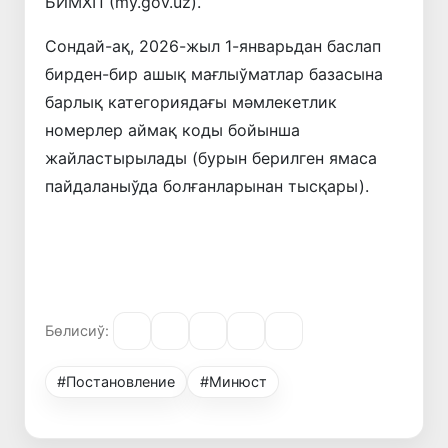
БИМХП (my.gov.uz).
Сондай-ақ, 2026-жыл 1-январьдан баслап
бирден-бир ашық мағлыўматлар базасына
барлық категориядағы мәмлекетлик
номерлер аймақ коды бойынша
жайластырылады (бурын берилген ямаса
пайдаланыўда болғанларынан тысқары).
Бөлисиў:
#Постановление
#Минюст