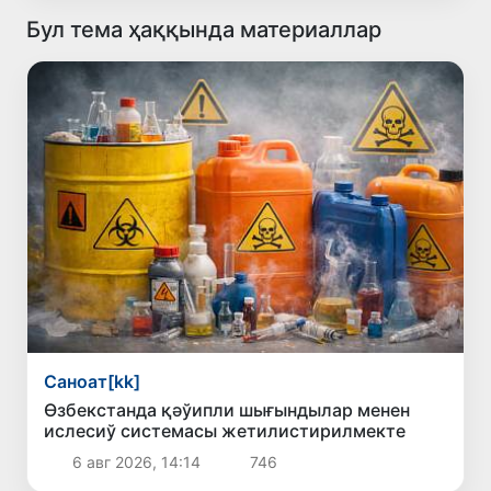
Бул тема ҳаққында материаллар
Саноат[kk]
Өзбекстанда қәўипли шығындылар менен
ислесиў системасы жетилистирилмекте
6 авг 2026, 14:14
746