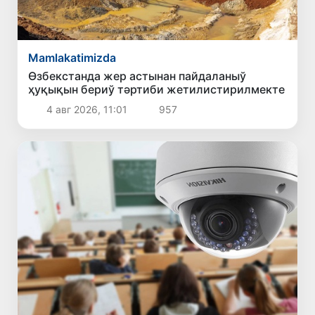
Mamlakatimizda
Өзбекстанда жер астынан пайдаланыў
ҳуқықын бериў тәртиби жетилистирилмекте
4 авг 2026, 11:01
957