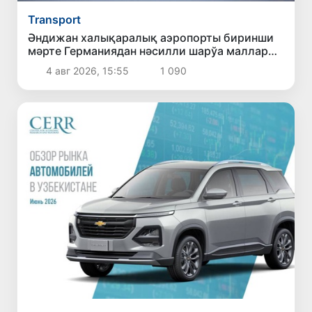
Transport
Әндижан халықаралық аэропорты биринши
мәрте Германиядан нәсилли шарўа маллары
тийелген “Boeing 747-400F” жүк самолётын
4 авг 2026, 15:55
1 090
қабыллады