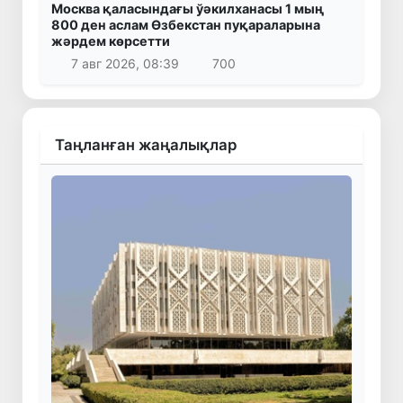
Москва қаласындағы ўәкилханасы 1 мың
800 ден аслам Өзбекстан пуқараларына
жәрдем көрсетти
7 авг 2026, 08:39
700
Таңланған жаңалықлар