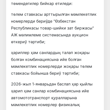
төмендегилер бийкар етиледи:
төлем ставкасы арттырылған мәмлекетлик
номерлерди бериўде "Өзбекстан
Республикасы товар-шийки зат биржасы"
АЖ мәлимлеме системасында аукцион
өткериў тәртиби;
ҳәриплер ҳәм санлардың талап жоқары
болған комбинациясына ийе болған
мәмлекетлик номерлерди жоқары төлем
ставкасы бойынша бериў тәртиби;
2026-жыл 1-январьдан баслап ҳәр қыйлы
ҳәрип ҳәм санлар комбинациясына ийе
автомототранспорт қуралларына
мәмлекетлик номерлер физикалық