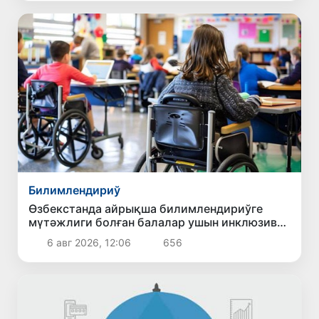
Билимлендириў
Өзбекстанда айрықша билимлендириўге
мүтәжлиги болған балалар ушын инклюзив
билимлендириў системасы
6 авг 2026, 12:06
656
жетилистирилмекте