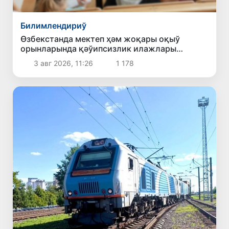
Билимлендириў
Өзбекстанда мектеп ҳәм жоқары оқыў
орынларында қәўипсизлик илажлары
күшейтиледи
3 авг 2026, 11:26
1 178