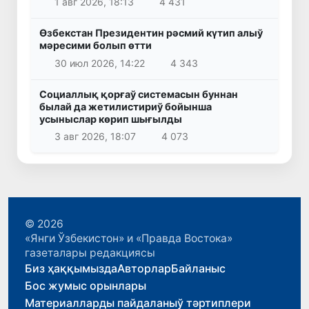
1 авг 2026, 18:13
4 431
Өзбекстан Президентин рәсмий күтип алыў
мәресими болып өтти
30 июл 2026, 14:22
4 343
Социаллық қорғаў системасын буннан
былай да жетилистириў бойынша
усыныслар көрип шығылды
3 авг 2026, 18:07
4 073
© 2026
«Янги Ўзбекистон» и «Правда Востока»
газеталары редакциясы
Биз ҳаққымызда
Авторлар
Байланыс
Бос жумыс орынлары
Материалларды пайдаланыў тәртиплери