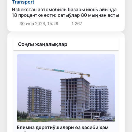
Transport
Өзбекстан автомобиль базары июнь айында
18 процентке өсти: сатыўлар 80 мыңнан асты
30 июл 2026, 15:28
1 267
Соңғы жаңалықлар
Елимиз дөретиўшилери өз кәсиби ҳәм