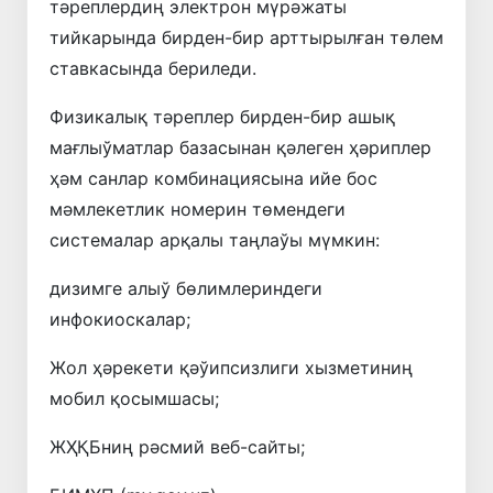
тәреплердиң электрон мүрәжаты
тийкарында бирден-бир арттырылған төлем
ставкасында бериледи.
Физикалық тәреплер бирден-бир ашық
мағлыўматлар базасынан қәлеген ҳәриплер
ҳәм санлар комбинациясына ийе бос
мәмлекетлик номерин төмендеги
системалар арқалы таңлаўы мүмкин:
дизимге алыў бөлимлериндеги
инфокиоскалар;
Жол ҳәрекети қәўипсизлиги хызметиниң
мобил қосымшасы;
ЖҲҚБниң рәсмий веб-сайты;