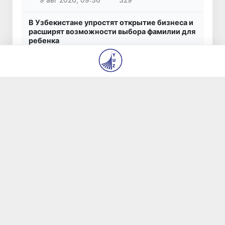
В Узбекистане упростят открытие бизнеса и
расширят возможности выбора фамилии для
ребенка
9 авг 2026, 09:23
313
В Узбекистане усиливаются меры
социальной защиты населения
9 авг 2026, 09:09
304
Популярные новости