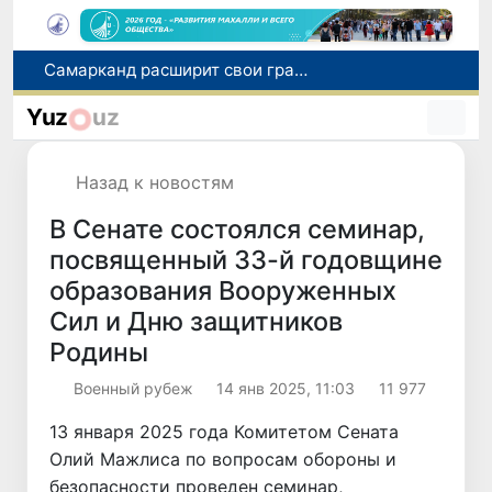
Самарканд расширит свои границы и приблизится к статусу города-миллионника
С 1 сентября пассажиры должны будут оплачивать проезд сразу при посадке в автобус
Yuz
uz
В Сурхандарье пресечена деятельность подпольной группы, планировавшей теракты и выезд в Сирию
В Узбекистане упростят открытие бизнеса и расширят возможности выбора фамилии для ребенка
В Хорватии при столкновении грузового и пассажирского поездов пострадали 24 человека
Назад к новостям
В Сенате состоялся семинар,
посвященный 33-й годовщине
образования Вооруженных
Сил и Дню защитников
Родины
Военный рубеж
14 янв 2025, 11:03
11 977
13 января 2025 года Комитетом Сената
Олий Мажлиса по вопросам обороны и
безопасности проведен семинар,