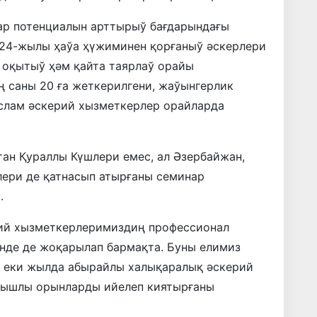
ар потенциалын арттырыў бағдарындағы
24-жылы ҳаўа ҳүжиминен қорғаныў әскерлери
 оқытыў ҳәм қайта таярлаў орайы
 саны 20 ға жеткерилгени, жаўынгерлик
слам әскерий хызметкерлер орайларда
тан Қураллы Күшлери емес, ал Әзербайжан,
лери де қатнасып атырғаны семинар
.
рий хызметкерлеримиздиң профессионал
нде де жоқарылап бармақта. Буны елимиз
 еки жылда абырайлы халықаралық әскерий
нышлы орынларды ийелеп киятырғаны