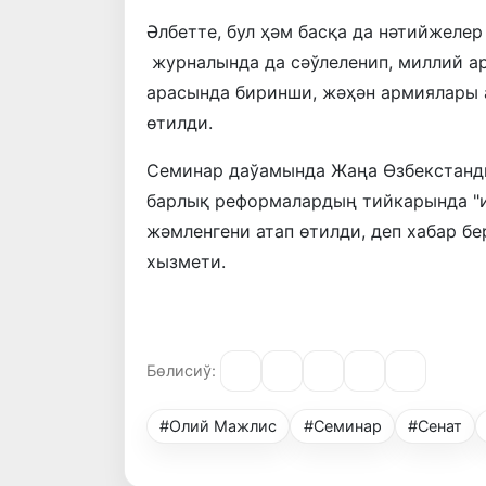
Әлбетте, бул ҳәм басқа да нәтийжеле
журналында да сәўлеленип, миллий 
арасында биринши, жәҳән армиялары 
өтилди.
Семинар даўамында Жаңа Өзбекстанд
барлық реформалардың тийкарында "и
жәмленгени атап өтилди, деп хабар 
хызмети.
Бөлисиў:
#Олий Мажлис
#Семинар
#Сенат