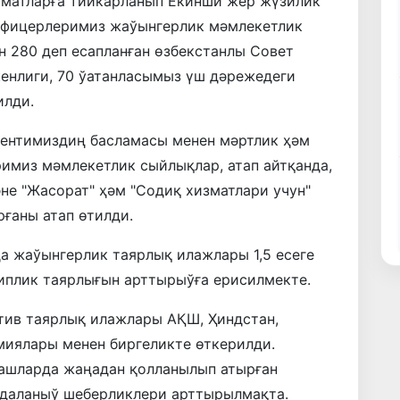
ўматларға тийкарланып Екинши жер жүзилик
офицерлеримиз жаўынгерлик мәмлекетлик
 280 деп есапланған өзбекстанлы Совет
енлиги, 70 ўатанласымыз үш дәрежедеги
илди.
ентимиздиң басламасы менен мәртлик ҳәм
имиз мәмлекетлик сыйлықлар, атап айтқанда,
не "Жасорат" ҳәм "Содиқ хизматлари учун"
ғаны атап өтилди.
 жаўынгерлик таярлық илажлары 1,5 есеге
иплик таярлығын арттырыўға ерисилмекте.
тив таярлық илажлары АҚШ, Ҳиндстан,
миялары менен биргеликте өткерилди.
ашларда жаңадан қолланылып атырған
даланыў шеберликлери арттырылмақта.