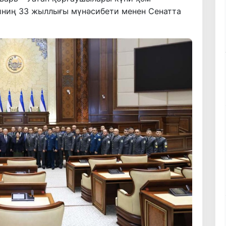
иниң 33 жыллығы мүнәсибети менен Сенатта