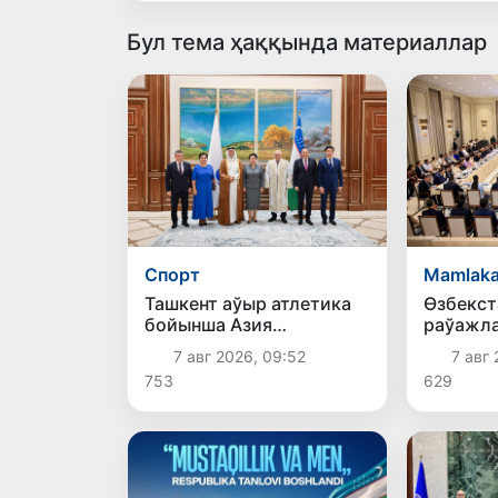
Бул тема ҳаққында материаллар
Спорт
Mamlaka
Ташкент аўыр атлетика
Өзбекст
бойынша Азия
раўажла
чемпионатына
айлығы 
7 авг 2026, 09:52
7 авг 
таярланбақта
753
629