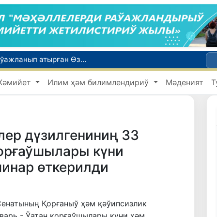
Қайта қамсызландырыў системасы тез раўажланып атырған Өзбекстан экономикасы ушын не береди?
Ташкент аўыр атлетика бойынша Азия чемпионатына таярланбақта
Жәмийет
Илим ҳәм билимлендириў
Мәденият
Т
етлери айлығы басланды
Июль айында Миграция агентлигиниң Москва қаласындағы ўәкилханасы 1 мың 800 ден аслам Өзбекстан пуқараларына жәрдем көрсетти
ийнети менен мақтанады
лер дүзилгениниң 33
орғаўшылары күни
минар өткерилди
енатының Қорғаныў ҳәм қәўипсизлик
варь - Ўатан қорғаўшылары күни ҳәм