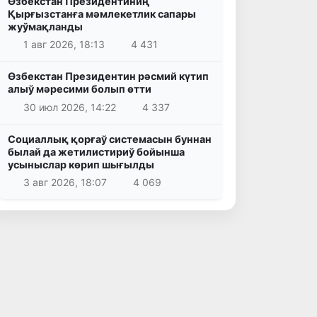
Өзбекстан Президентиниң
Қырғызстанға мәмлекетлик сапары
жуўмақланды
1 авг 2026, 18:13
4 431
Өзбекстан Президентин рәсмий күтип
алыў мәресими болып өтти
30 июл 2026, 14:22
4 337
Социаллық қорғаў системасын буннан
былай да жетилистириў бойынша
усыныслар көрип шығылды
3 авг 2026, 18:07
4 069