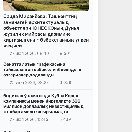
Саида Мирзиёева: Ташкенттиң
заманагөй архитектуралық
объектлери ЮНЕСКОның Дүнья
жүзилик мийрасы дизимине
киргизилгени - Өзбекстанның үлкен
жеңиси
27 июл 2026, 08:40
9 501
Сенатта латын графикасына
тийкарланған өзбек әлипбесиндеги
өзгерислер додаланды
25 июл 2026, 09:22
6 059
Әндижан ўәлаятында Қубла Корея
компаниясы менен биргеликте 300
миллион долларлық инвестициялық
жойбар әмелге асырылмақта
27 июл 2026, 15:45
5 439