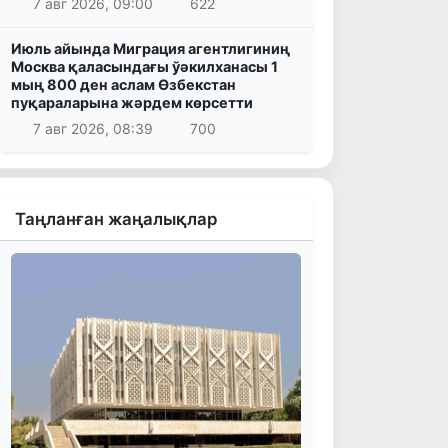
7 авг 2026, 09:00
622
Июль айында Миграция агентлигиниң
Москва қаласындағы ўәкилханасы 1
мың 800 ден аслам Өзбекстан
пуқараларына жәрдем көрсетти
7 авг 2026, 08:39
700
Таңланған жаңалықлар