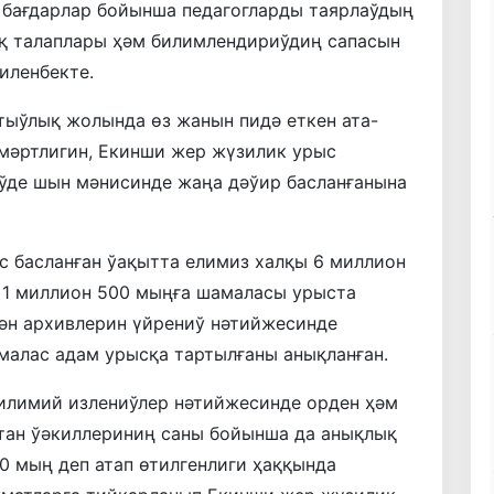
бағдарлар бойынша педагогларды таярлаўдың
қ талаплары ҳәм билимлендириўдиң сапасын
иленбекте.
тыўлық жолында өз жанын пидә еткен ата-
мәртлигин, Екинши жер жүзилик урыс
де шын мәнисинде жаңа дәўир басланғанына
с басланған ўақытта елимиз халқы 6 миллион
 1 миллион 500 мыңға шамаласы урыста
ҳән архивлерин үйрениў нәтийжесинде
малас адам урысқа тартылғаны анықланған.
 илимий излениўлер нәтийжесинде орден ҳәм
тан ўәкиллериниң саны бойынша да анықлық
20 мың деп атап өтилгенлиги ҳаққында