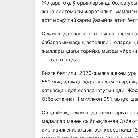
Жоқары оқыў орынларында болса усы 
жаңа системасы жаратылып, маманлы
арттырыў тийкарғы ўазыйпа етип белг
Семинарда азатлық, тынышлық ҳәм та
бабаларымыздың естелигин, олардың 
жылларындағы тарийхымызды үйрениў
тоқтап өтилди.
Бизге белгили, 2020-жылға шекем уры
551 мың адамды қураған ҳәм олардың
қатнасқан деп есапланатуғын еди. Жә
Өзбекстаннан 1 миллион 951 мыңға ша
Сондай-ақ, семинарда алып барылған
медаллар менен сыйлықланған Өзбекс
киргизилгени, алдын бул көрсеткиш 1