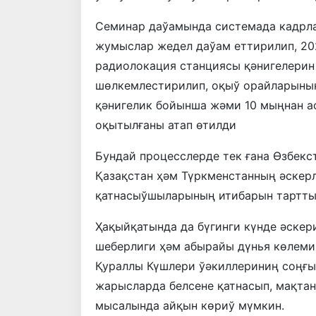
Семинар даўамында системада кадрл
жумыслар жедел даўам еттирилип, 20
радиолокация станциясы қәнигелерин
шөлкемлестирилип, оқыў орайларының
қәнигелик бойынша жәми 10 мыңнан а
оқытылғаны атап өтилди
Бундай процесслерде тек ғана Өзбекс
Қазақстан ҳәм Түркменстанның әскер
қатнасыўшыларының итибарын тартты
Ҳақыйқатында да бүгинги күнде әске
шеберлиги ҳәм абырайы дүнья көлеми
Қураллы Күшлери ўәкиллериниң соңғы
жарысларда белсене қатнасып, мақта
мысалында айқын көриў мүмкин.