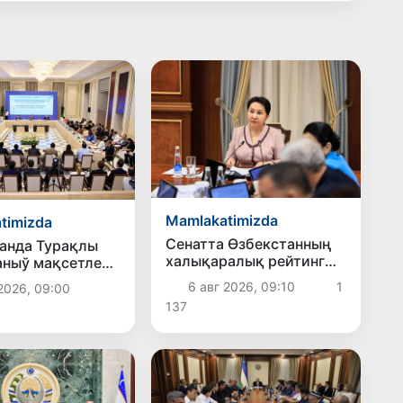
Mamlakatimizda
timizda
Сенатта Өзбекстанның
анда Турақлы
халықаралық рейтинг
ныў мақсетлери
ҳәм индекслердеги
басланды
6 авг 2026, 09:10
1
2026, 09:00
орнын жақсылаў
137
илажлары додаланды