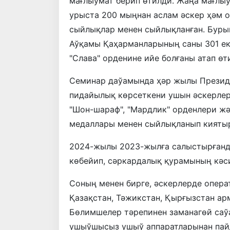
мағлыўмат берип өтилди. Жаңа мағлы
урыста 200 мыңнан аслам әскер ҳәм 
сыйлықлар менен сыйлықланған. Бурын
Аўқамы Қаҳарманларының саны 301 ек
"Слава" орденине ийе болғаны атап өт
Семинар даўамында ҳәр жылы Презид
пидайылық көрсеткени ушын әскерлер
"Шон-шараф", "Мардлик" орденлери жә
медаллары менен сыйлықланып киятыр
2024-жылы 2023-жылға салыстырғанда
көбейип, сәркардалық қурамының кәс
Соның менен бирге, әскерлерде опера
Қазақстан, Тәжикстан, Қырғызстан ар
Бөлимшелер тәрепинен заманагөй саў
ушыўшысыз ушыў аппаратларынан пай