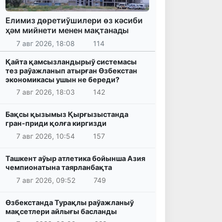
Елимиз дөретиўшилери өз кәсиби
ҳәм мийнети менен мақтанады
7 авг 2026, 18:08
114
Қайта қамсызландырыў системасы
тез раўажланып атырған Өзбекстан
экономикасы ушын не береди?
7 авг 2026, 18:03
142
Бақсы қызымыз Қырғызыстанда
гран-приди қолға киргизди
7 авг 2026, 10:54
157
Ташкент аўыр атлетика бойынша Азия
чемпионатына таярланбақта
7 авг 2026, 09:52
749
Өзбекстанда Турақлы раўажланыў
мақсетлери айлығы басланды