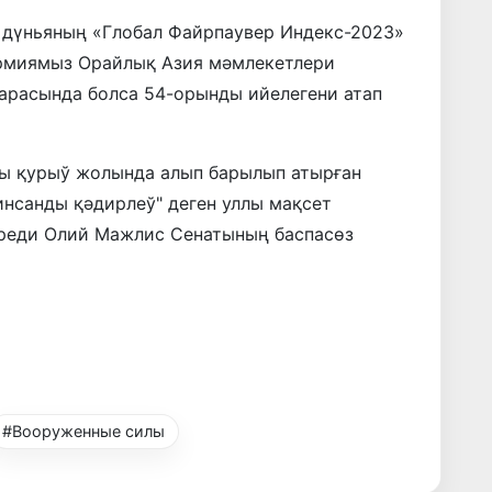
р дүньяның «Глобал Файрпаувер Индекс-2023»
армиямыз Орайлық Азия мәмлекетлери
арасында болса 54-орынды ийелегени атап
ы қурыў жолында алып барылып атырған
нсанды қәдирлеў" деген уллы мақсет
береди Олий Мажлис Сенатының баспасөз
#Вооруженные силы