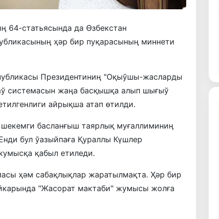
ң 64-статьясында да Өзбекстан
публикасының ҳәр бир пуқарасының миннети
спубликасы Президентиниң "Оқыўшы-жасларды
аў системасын жаңа басқышқа алып шығыў
тилгенлиги айрықша атап өтилди.
 шекемги басланғыш таярлық муғаллиминиң
Енди бул ўазыйпаға Қураллы Күшлер
жумысқа қабыл етиледи.
масы ҳәм сабақлықлар жаратылмақта. Ҳәр бир
ийкарында "Жасорат мактаби" жумысы жолға