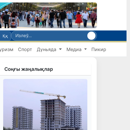
Ққ
уризм
Спорт
Дүньяда
Медиа
Пикир
Соңғы жаңалықлар