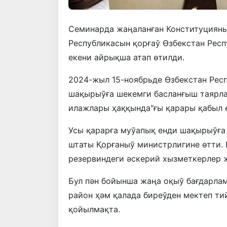
Семинарда жаңаланған Конституцияны
Республикасын қорғаў Өзбекстан Рес
екени айрықша атап өтилди.
2024-жыл 15-ноябрьде Өзбекстан Ре
шақырыўға шекемги басланғыш таярл
илажлары ҳаққында"ғы қарары қабыл е
Усы қарарға муўапық енди шақырыўға
штаты Қорғаныў министрлигине өтти. 
резервиндеги әскерий хызметкерлер 
Бул пән бойынша жаңа оқыў бағдарла
район ҳәм қалада биреўден мектеп т
қойылмақта.