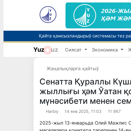
Yuz
uz
Сиясат
Экономика
Өзбекстанда Турақлы раўажланыў мақс
Жаңалықларға қайтыў
Елимиз дөретиўшилери өз кәсиби ҳәм м
Сенатта Қураллы Күш
жыллығы ҳәм Ўатан қ
мүнәсибети менен се
Harbiy
14 янв 2025, 11:03
11 967
2025-жыл 13-январьда Олий Мажлис С
мәселелери комитети тәрепинен 14-ян