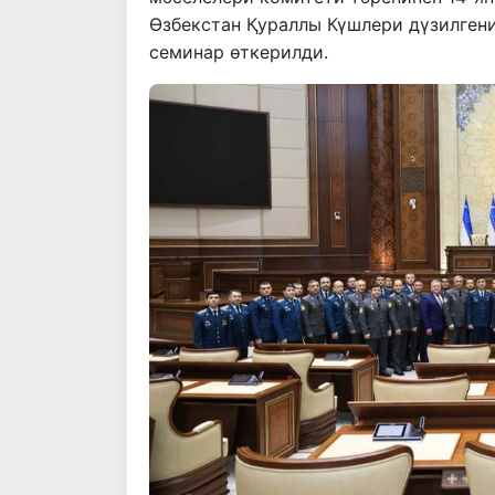
Өзбекстан Қураллы Күшлери дүзилген
семинар өткерилди.