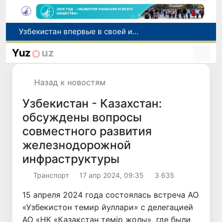
Узбекистан впервые в своей истории примет престижную Международную олимпиаду по информатике IOI 2026
Число пользователей мобильного интернета в Узбекистане за 10 лет выросло в 4,3 раза
При содействии Генконсульства Узбекистана соотечественница, перенесшая инсульт в Алматы, вернулась на родину
Yuz
uz
В Ташкенте состоялось заседание Исполнительного комитета Федерации тяжелой атлетики Азии
Китай и Россия стали крупнейшими торговыми партнерами Узбекистана в первом полугодии 2026 года
Назад к новостям
Узбекистан - Казахстан:
обсуждены вопросы
совместного развития
железнодорожной
инфраструктуры
Транспорт
17 апр 2024, 09:35
3 635
15 апреля 2024 года состоялась встреча АО
«Узбекистон темир йуллари» с делегацией
АО «НК «Қазақстан темiр жолы», где были