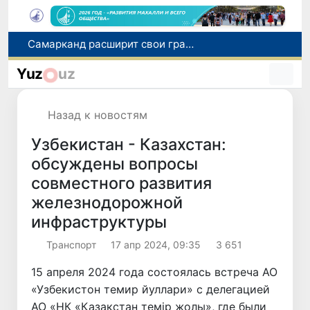
С 1 сентября пассажиры должны будут оплачивать проезд сразу при посадке в автобус
В Сурхандарье пресечена деятельность подпольной группы, планировавшей теракты и выезд в Сирию
Yuz
uz
В Узбекистане упростят открытие бизнеса и расширят возможности выбора фамилии для ребенка
В Хорватии при столкновении грузового и пассажирского поездов пострадали 24 человека
Назад к новостям
Самарканд расширит свои границы и приблизится к статусу города-миллионника
Узбекистан - Казахстан:
обсуждены вопросы
совместного развития
железнодорожной
инфраструктуры
Транспорт
17 апр 2024, 09:35
3 651
15 апреля 2024 года состоялась встреча АО
«Узбекистон темир йуллари» с делегацией
АО «НК «Қазақстан темiр жолы», где были