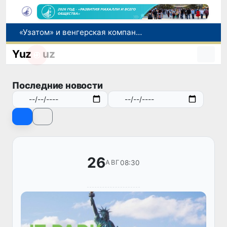
«Узатом» и венгерская компания «MVM EGI Zrt.» обсудили реализацию проекта систем сухого охлаждения для АЭС
В Сенате обсудили меры по улучшению позиций Узбекистана в международных рейтингах и индексах
Yuz
uz
Глава МИД Узбекистана провел переговоры с руководством Индии и принял участие в Узбекско-индийском бизнес-форуме
Прогноз погоды на день 6 августа
В июле в Узбекистане зафиксировано снижение цен на продукты питания и рост стоимости отдельных товаров и услуг
Последние новости
26
08:30
АВГ