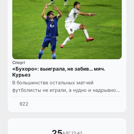
Спорт
«Бухоро»: выиграла, не забив… мяч.
Курьез
В большинстве остальных матчей
футболисты не играли, а нудно и надрывно
трудились, казалось, на нелюбимой работе -
922
такое создалось впечатление.
25
22:42
АВГ