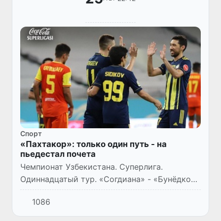
Спорт
«Пахтакор»: только один путь - на
пьедестал почета
Чемпионат Узбекистана. Суперлига.
Одиннадцатый тур. «Согдиана» - «Бунёдкор»
- 3:3, «Андижон» - АГМК - 1:3, «Локомотив» -
1086
«Коканд-1912» - 1:2, «Пахтакор» - «Насаф» -
4:1, «Навбахор»...