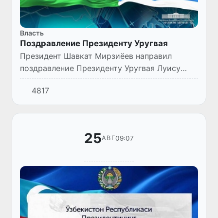
Власть
Поздравление Президенту Уругвая
Президент Шавкат Мирзиёев направил
поздравление Президенту Уругвая Луису
Альберто Лакалье Поу в связи с Днем
4817
независимости страны.
25
09:07
АВГ