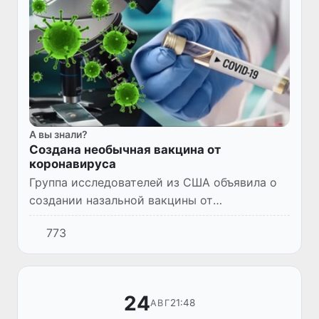
А вы знали?
Создана необычная вакцина от
коронавируса
Группа исследователей из США объявила о
создании назальной вакцины от
коронавируса. Препарат борется с
773
инфекцией после его введения в организм
через нос. Его изобрели ученые из Мед...
24
21:48
АВГ