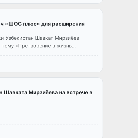
реч «ШОС плюс» для расширения
ики Узбекистан Шавкат Мирзиёев
а тему «Претворение в жизнь
н Шавката Мирзиёева на встрече в