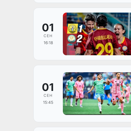
01
СЕН
16:18
01
СЕН
15:45