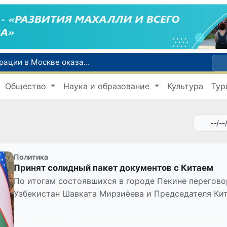
В июле представительство Агентства миграции в Москве оказало помощь более 1,8 тысячам граждан Узбекистана
Сборная Узбекистана вышла в четвертьфинал «Игр Будущего - 2026» в Астане
Общество
Наука и образование
Культура
Тур
Китай и Россия стали крупнейшими торговыми партнерами Узбекистана в первом полугодии 2026 года
й устойчивого развития
Политика
Принят солидный пакет документов c Китаем
По итогам состоявшихся в городе Пекине перегов
Узбекистан Шавката Мирзиёева и Председателя Ки
Цзиньпина состоялась церемония...