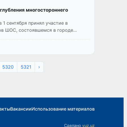
углубления многостороннего
 1 сентября принял участие в
ов ШОС, состоявшемся в городе
5320
5321
›
акты
Вакансии
Использование материалов
Сделано
yuz.uz