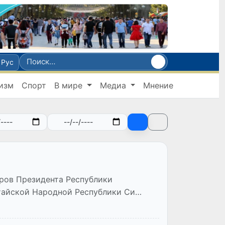
Рус
изм
Спорт
В мире
Медиа
Мнение
оров Президента Республики
тайской Народной Республики Си