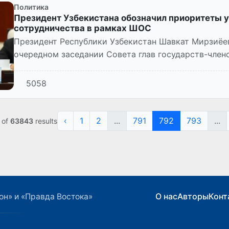
Политика
Президент Узбекистана обозначил приоритеты 
сотрудничества в рамках ШОС
Президент Республики Узбекистан Шавкат Мирзиёев
очередном заседании Совета глав государств-член
Тяньцзине.
5058
‹
1
2
...
791
792
793
...
of
63843
results
О нас
Авторы
Конт
он» и «Правда Востока»