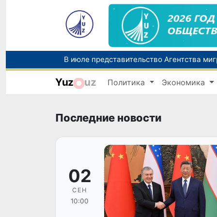
Yuz
uz
Политика
Экономика
Прогноз погоды на день 7 августа
В Узбекистане стартовал месячник Целе
Последние новости
02
СЕН
10:00