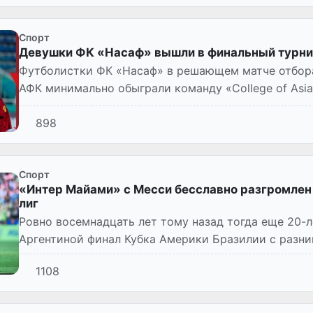
Спорт
Девушки ФК «Насаф» вышли в финальный турни
Футболистки ФК «Насаф» в решающем матче отбора
АФК минимально обыграли команду «College of Asian
пробились в финальный...
898
Спорт
«Интер Майами» с Месси бесславно разгромлен
лиг
Ровно восемнадцать лет тому назад тогда еще 20-
Аргентиной финал Кубка Америки Бразилии с разниц
летний Месси проиграл...
1108