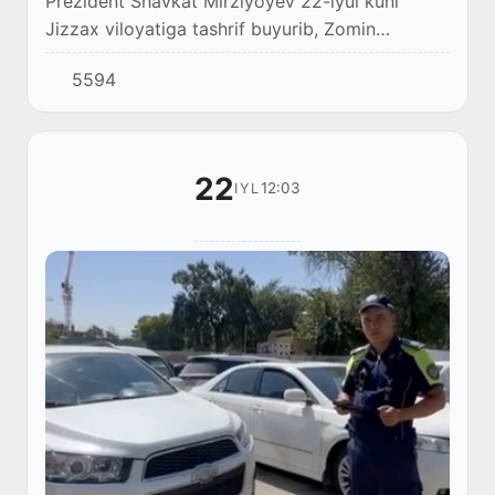
Prezident Shavkat Mirziyoyev 22-iyul kuni
Jizzax viloyatiga tashrif buyurib, Zomin
texnoparki maxsus sanoat zonasini borib ko‘rdi.
5594
22
12:03
IYL