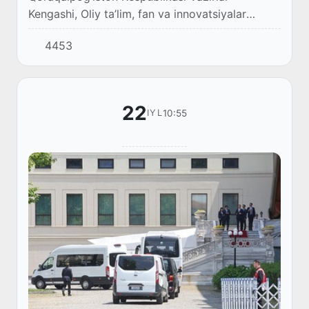
Kengashi, Oliy ta’lim, fan va innovatsiyalar
vazirligi tomonidan Ajiniyoz nomidagi Nukus
4453
davlat pedagogika institutining o‘quv-dala
amaliyoti...
22
10:55
IYL