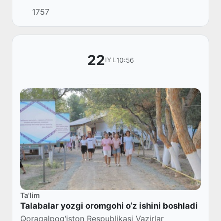
ketgani aks etgan video keng muhokamalarga
1757
sabab boʻldi. Ushbu holat yuzasidan Toshkent
shahar...
22
10:56
IYL
Ta'lim
Talabalar yozgi oromgohi o‘z ishini boshladi
Qoraqalpog‘iston Respublikasi Vazirlar