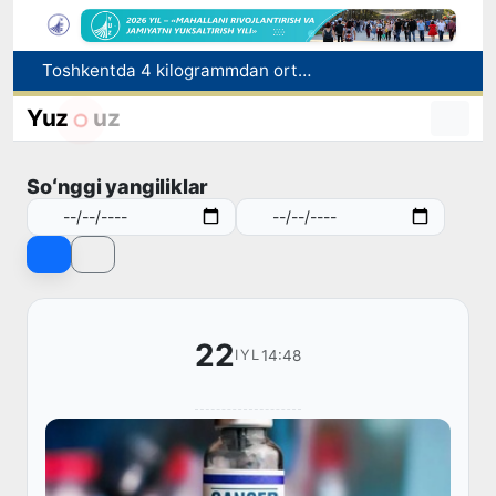
Toshkentda 4 kilogrammdan ortiq giyohvandlik vositalarining “zakladka” usulida tarqatilishiga chek qoʻyildi
Oʻqishini koʻchirish boʻyicha rad etilgan arizalarni 10 avgustga qadar tahrirlash mumkin
I va II guruh nogironligi boʻlgan fuqarolarga pensiya proaktiv tarzda tayinlanadi
Yuz
uz
Bozorga chiqariladigan barcha mahsulotlar xavfsiz boʻlishi shart
FOTON va MKBANK strategik hamkorlik va bo‘lib to‘lash shartlari!
Soʻnggi yangiliklar
22
14:48
IYL