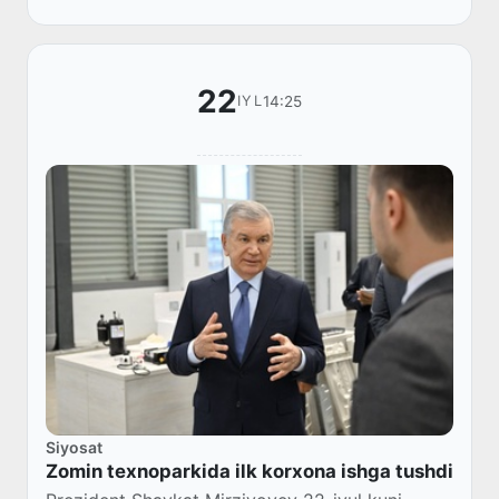
aviarey...
22
14:25
IYL
Siyosat
Zomin texnoparkida ilk korxona ishga tushdi