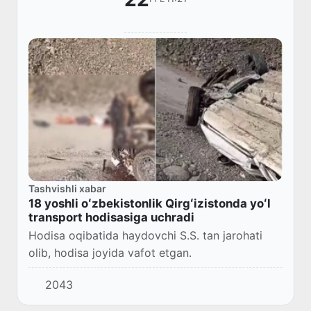
Tashvishli xabar
18 yoshli oʻzbekistonlik Qirgʻizistonda yoʻl
transport hodisasiga uchradi
Hodisa oqibatida haydovchi S.S. tan jarohati
olib, hodisa joyida vafot etgan.
2043