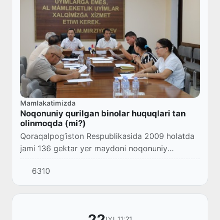
Mamlakatimizda
Noqonuniy qurilgan binolar huquqlari tan
olinmoqda (mi?)
Qoraqalpog‘iston Respublikasida 2009 holatda
jami 136 gektar yer maydoni noqonuniy
egallangani aniqlandi.
6310
22
11:21
IYL