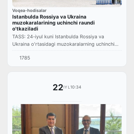
Voqea-hodisalar
Istanbulda Rossiya va Ukraina
muzokaralarining uchinchi raundi
o'tkaziladi
TASS: 24-iyul kuni Istanbulda Rossiya va
Ukraina o'rtasidagi muzokaralarning uchinchi
raundi bo'lib o'tadi.
1785
22
10:34
IYL