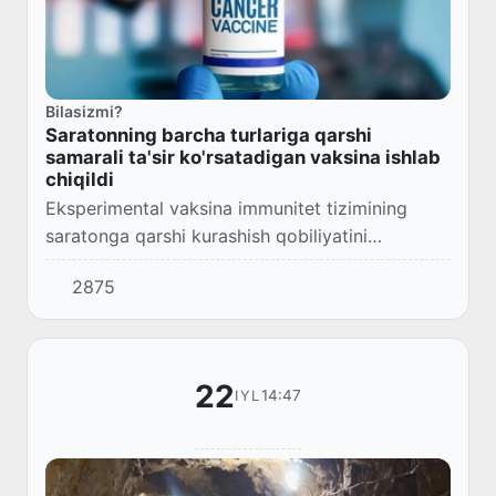
Bilasizmi?
Saratonning barcha turlariga qarshi
samarali ta'sir ko'rsatadigan vaksina ishlab
chiqildi
Eksperimental vaksina immunitet tizimining
saratonga qarshi kurashish qobiliyatini
o'smaning qanday turga mansubligiga
2875
qaramasdan oshiradi.
22
14:47
IYL