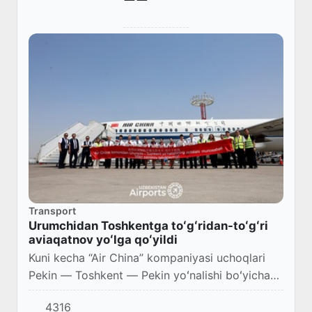
Transport
Urumchidan Toshkentga toʻgʻridan-toʻgʻri
aviaqatnov yoʻlga qoʻyildi
Kuni kecha “Air China” kompaniyasi uchoqlari
Pekin — Toshkent — Pekin yoʻnalishi boʻyicha
qatnovini boshlagandi. Endi esa kompaniya
4316
Urumchidan Toshkentga toʻgʻridan-toʻgʻri