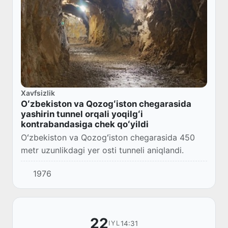
Xavfsizlik
Oʻzbekiston va Qozogʻiston chegarasida
yashirin tunnel orqali yoqilgʻi
kontrabandasiga chek qoʻyildi
Oʻzbekiston va Qozogʻiston chegarasida 450
metr uzunlikdagi yer osti tunneli aniqlandi.
1976
22
14:31
IYL