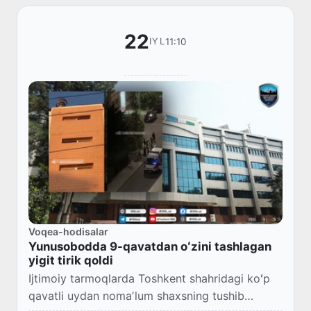
22
11:10
IYL
Voqea-hodisalar
Yunusobodda 9-qavatdan oʻzini tashlagan
yigit tirik qoldi
Ijtimoiy tarmoqlarda Toshkent shahridagi koʻp
qavatli uydan nomaʼlum shaxsning tushib