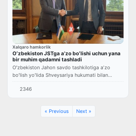
Xalqaro hamkorlik
Oʻzbekiston JSTga aʼzo boʻlishi uchun yana
bir muhim qadamni tashladi
Oʻzbekiston Jahon savdo tashkilotiga aʼzo
boʻlish yoʻlida Shveysariya hukumati bilan
muzokaralarni muvaffaqiyatli yakunladi.
2346
« Previous
Next »