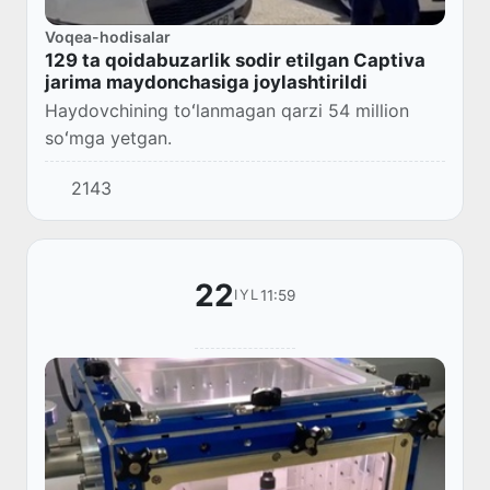
Voqea-hodisalar
129 ta qoidabuzarlik sodir etilgan Captiva
jarima maydonchasiga joylashtirildi
Haydovchining toʻlanmagan qarzi 54 million
soʻmga yetgan.
2143
22
11:59
IYL