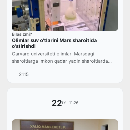
Bilasizmi?
Olimlar suv o'tlarini Mars sharoitida
o'stirishdi
Garvard universiteti olimlari Marsdagi
sharoitlarga imkon qadar yaqin sharoitlarda
ishlaydigan biologik parchalanadigan plastik
2115
kamera ichida suv o'tlarini o'stirishga muvaffaq
bo'...
22
11:26
IYL