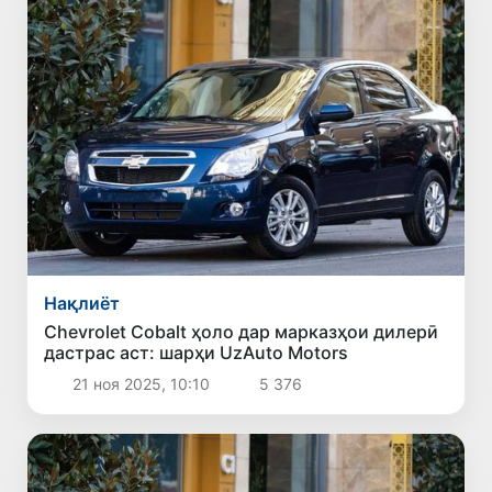
Нақлиёт
Chevrolet Cobalt ҳоло дар марказҳои дилерӣ
дастрас аст: шарҳи UzAuto Motors
21 ноя 2025, 10:10
5 376