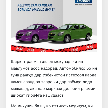
Ширкат расман эълон мекунад, ки ин
маълумот асос надорад. Автомобилҳо бо ин
гуна рангҳо дар Ӯзбекистон истеҳсол карда
намешаванд ва тавре ки дар паёмҳо дида
мешавад, акс дар маркази дилерии расмии
ширкат гирифта нашудааст.
Мо инчунин ба шумо иттилоъ медиҳем, ки