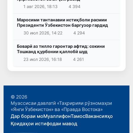
1 авг 2026, 18:13
4 394
Маросими тантанавии истиқболи расмии
Президенти Ӯзбекистон баргузор гардид
30 июл 2026, 14:22
4 294
Боварӣ аз тилло гаронтар афтид: сокини
Тошканд қурбонии қаллобӣ шуд
23 июл 2026, 16:18
4 261
© 2026
Муассисаи давлатӣ «Таҳририяи рӯзномаҳои
«Янги Ӯзбекистон» ва «Правда Востока»
Дар бораи мо
Муаллифон
Тамос
Вакансияҳо
Қоидаҳои истифодаи мавод