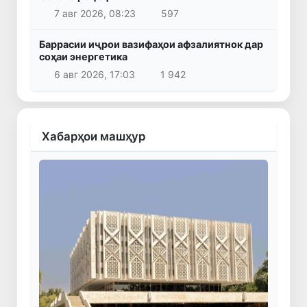
7 авг 2026, 08:23
597
Баррасии иҷрои вазифаҳои афзалиятнок дар
соҳаи энергетика
6 авг 2026, 17:03
1 942
Хабарҳои машҳур