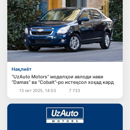
Нақлиёт
“UzAuto Motors” моделҳои авлоди нави
“Damas” ва “Cobalt”-ро истеҳсол хоҳад кард
13 окт 2025, 14:03
7 733