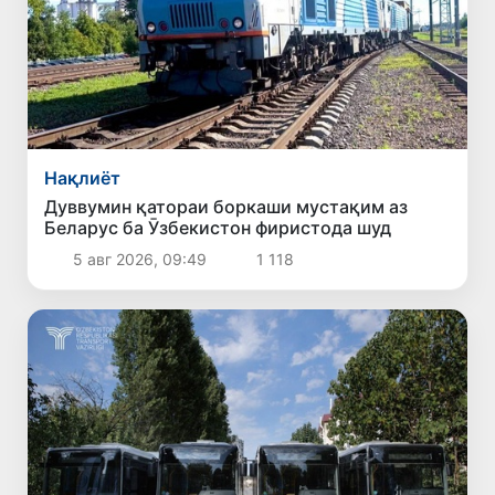
Нақлиёт
Дуввумин қатораи боркаши мустақим аз
Беларус ба Ӯзбекистон фиристода шуд
5 авг 2026, 09:49
1 118