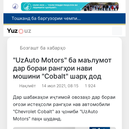
Шаҳрвандони Ӯзбекистон метавонанд дар доираи барномаи H-2A ба корҳои мавсимии кишоварзӣ дар ИМА сафарбар шаванд
Намояндагии Агентии муҳоҷират дар Москва моҳи июл ба зиёда аз 1,8 ҳазор шаҳрванди Ӯзбекистон кумак расонд
Yuz
uz
Дастаи мунтахаби Ӯзбекистон ба даври чорякниҳоии «Бозиҳои Оянда – 2026» дар Остона роҳ ёфт
Дар Қашқадарё анҷумани байналмилалии экологӣ бо иштироки ҷавонон аз нӯҳ кишвар баргузор мешавад
Бозгашт ба хабарҳо
Тошканд ба баргузории чемпионати Осиё оид ба вазнабардорӣ омодагӣ мебинад
"UzAuto Motors" ба маълумот
дар бораи рангҳои нави
мошини "Cobalt" шарҳ дод
Нақлиёт
14 июл 2021, 08:15
1 924
Дар шабакаҳои иҷтимоӣ овозаҳо дар бораи
оғози истеҳсоли рангҳои нав автомобили
"Chevrolet Cobalt" аз ҷониби "UzAuto
Motors" паҳн шуданд.