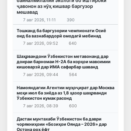
байналмилалии экологӣ бо иштироки
ҷавонон аз нӯҳ кишвар баргузор
мешавад
7 авг 2026, 11:11
390
Тошканд ба баргузории чемпионати Осиё
оид ба вазнабардорӣ омодагӣ мебинад
7 авг 2026, 09:52
640
Шаҳрвандони Ӯзбекистон метавонанд дар
доираи барномаи H-2A ба корҳои мавсимии
кишоварзӣ дар ИМА сафарбар шаванд
7 авг 2026, 09:44
564
Намояндагии Агентии муҳоҷират дар Москва
моҳи июл ба зиёда аз 1,8 ҳазор шаҳрванди
Ӯзбекистон кумак расонд
7 авг 2026, 08:39
600
Дастаи мунтахаби Ӯзбекистон ба даври
чорякниҳоии «Бозиҳои Оянда – 2026» дар
Остона роҳ ёфт