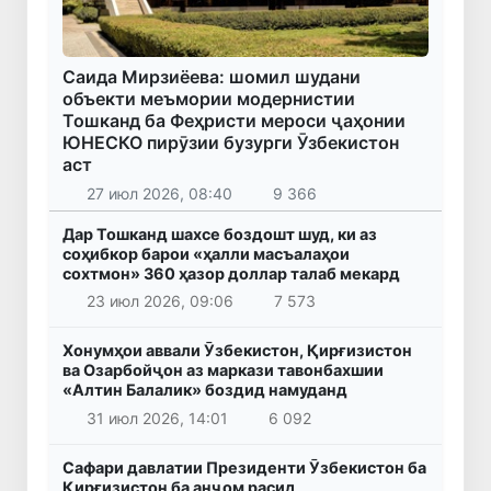
Саида Мирзиёева: шомил шудани
объекти меъмории модернистии
Тошканд ба Феҳристи мероси ҷаҳонии
ЮНЕСКО пирӯзии бузурги Ӯзбекистон
аст
27 июл 2026, 08:40
9 366
Дар Тошканд шахсе боздошт шуд, ки аз
соҳибкор барои «ҳалли масъалаҳои
сохтмон» 360 ҳазор доллар талаб мекард
23 июл 2026, 09:06
7 573
Хонумҳои аввали Ӯзбекистон, Қирғизистон
ва Озарбойҷон аз маркази тавонбахшии
«Алтин Балалик» боздид намуданд
31 июл 2026, 14:01
6 092
Сафари давлатии Президенти Ӯзбекистон ба
Қирғизистон ба анҷом расид