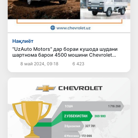
Нақлиёт
"UzAuto Motors" дар бораи кушода шудани
шартнома барои 4500 мошини Chevrolet
Lacetti хабар дод
8 май 2024, 09:18
6 423