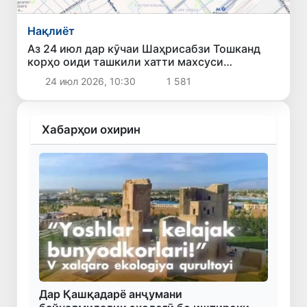
Нақлиёт
Аз 24 июл дар кӯчаи Шаҳрисабзи Тошканд
корҳо оиди ташкили хатти махсуси
автобусҳои босуръати BRT оғоз мешаванд
24 июл 2026, 10:30
1 581
Хабарҳои охирин
Дар Қашқадарё анҷумани