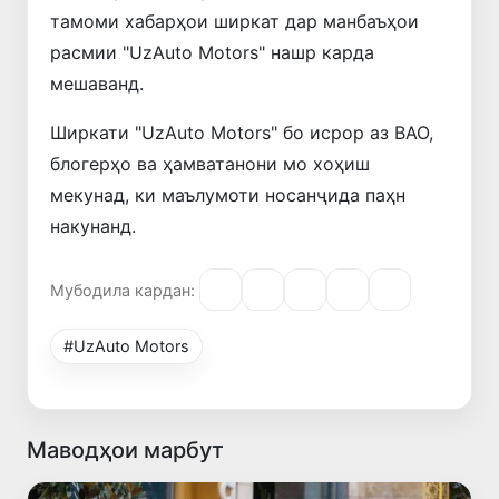
тамоми хабарҳои ширкат дар манбаъҳои
расмии "UzAuto Motors" нашр карда
мешаванд.
Ширкати "UzAuto Motors" бо исрор аз ВАО,
блогерҳо ва ҳамватанони мо хоҳиш
мекунад, ки маълумоти носанҷида паҳн
накунанд.
Мубодила кардан:
#UzAuto Motors
Маводҳои марбут