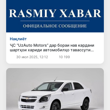
Нақлиёт
ҶС “UzAuto Motors” дар бораи нав кардани
шартҳои хариди автомобилҳо тавассути
бонкҳои тиҷоратӣ хабар медиҳад
30 июл 2025, 12:12
10 199