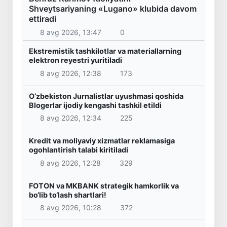
Shveytsariyaning «Lugano» klubida davom
ettiradi
8 avg 2026, 13:47
0
Ekstremistik tashkilotlar va materiallarning
elektron reyestri yuritiladi
8 avg 2026, 12:38
173
O‘zbekiston Jurnalistlar uyushmasi qoshida
Blogerlar ijodiy kengashi tashkil etildi
8 avg 2026, 12:34
225
Kredit va moliyaviy xizmatlar reklamasiga
ogohlantirish talabi kiritiladi
8 avg 2026, 12:28
329
FOTON va MKBANK strategik hamkorlik va
bo‘lib to‘lash shartlari!
8 avg 2026, 10:28
372