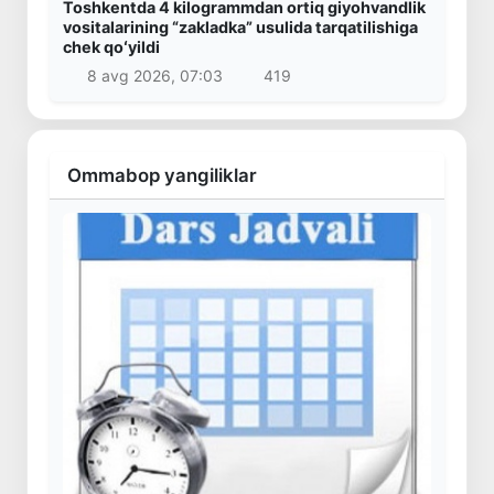
Toshkentda 4 kilogrammdan ortiq giyohvandlik
vositalarining “zakladka” usulida tarqatilishiga
chek qoʻyildi
8 avg 2026, 07:03
419
Ommabop yangiliklar