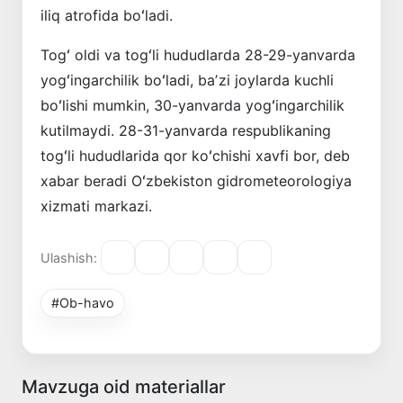
iliq atrofida boʻladi.
Togʻ oldi va togʻli hududlarda 28-29-yanvarda
yogʻingarchilik boʻladi, baʼzi joylarda kuchli
boʻlishi mumkin, 30-yanvarda yogʻingarchilik
kutilmaydi. 28-31-yanvarda respublikaning
togʻli hududlarida qor koʻchishi xavfi bor, deb
xabar beradi Oʻzbekiston gidrometeorologiya
xizmati markazi.
Ulashish:
#Ob-havo
Mavzuga oid materiallar