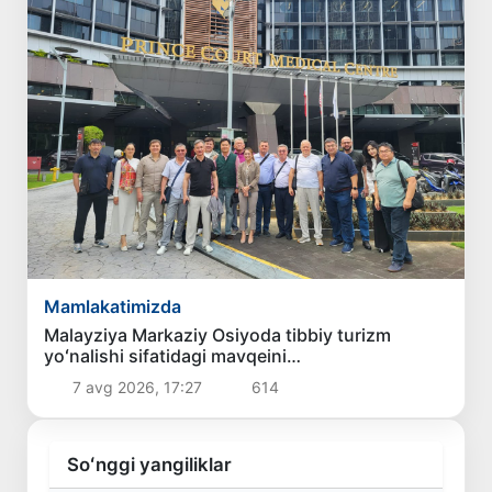
Mamlakatimizda
Malayziya Markaziy Osiyoda tibbiy turizm
yoʻnalishi sifatidagi mavqeini
mustahkamlamoqda
7 avg 2026, 17:27
614
Soʻnggi yangiliklar