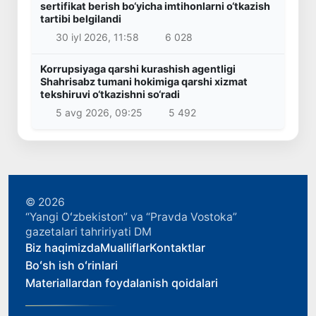
sertifikat berish bo‘yicha imtihonlarni o‘tkazish
tartibi belgilandi
30 iyl 2026, 11:58
6 028
Korrupsiyaga qarshi kurashish agentligi
Shahrisabz tumani hokimiga qarshi xizmat
tekshiruvi o‘tkazishni so‘radi
5 avg 2026, 09:25
5 492
© 2026
“Yangi Oʻzbekiston” va “Pravda Vostoka”
gazetalari tahririyati DM
Biz haqimizda
Mualliflar
Kontaktlar
Boʻsh ish oʻrinlari
Materiallardan foydalanish qoidalari