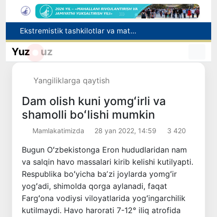
Ekstremistik tashkilotlar va materiallarning elektron reyestri yuritiladi
O‘zbekiston Jurnalistlar uyushmasi qoshida Blogerlar ijodiy kengashi tashkil etildi
Kredit va moliyaviy xizmatlar reklamasiga ogohlantirish talabi kiritiladi
Yuz
uz
FOTON va MKBANK strategik hamkorlik va bo‘lib to‘lash shartlari!
Behruz Karimov faoliyatini Shveytsariyaning «Lugano» klubida davom ettiradi
Yangiliklarga qaytish
Dam olish kuni yomgʻirli va
shamolli boʻlishi mumkin
Mamlakatimizda
28 yan 2022, 14:59
3 420
Bugun Oʻzbekistonga Eron hududlaridan nam
va salqin havo massalari kirib kelishi kutilyapti.
Respublika boʻyicha baʼzi joylarda yomgʻir
yogʻadi, shimolda qorga aylanadi, faqat
Fargʻona vodiysi viloyatlarida yogʻingarchilik
kutilmaydi. Havo harorati 7-12° iliq atrofida