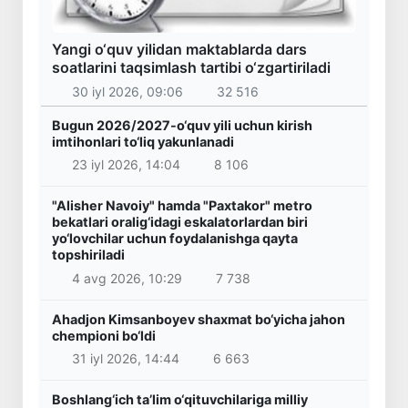
Yangi o‘quv yilidan maktablarda dars
soatlarini taqsimlash tartibi o‘zgartiriladi
30 iyl 2026, 09:06
32 516
Bugun 2026/2027-o‘quv yili uchun kirish
imtihonlari to‘liq yakunlanadi
23 iyl 2026, 14:04
8 106
"Alisher Navoiy" hamda "Paxtakor" metro
bekatlari oralig‘idagi eskalatorlardan biri
yo‘lovchilar uchun foydalanishga qayta
topshiriladi
4 avg 2026, 10:29
7 738
Ahadjon Kimsanboyev shaxmat bo‘yicha jahon
chempioni bo‘ldi
31 iyl 2026, 14:44
6 663
Boshlang‘ich ta’lim o‘qituvchilariga milliy