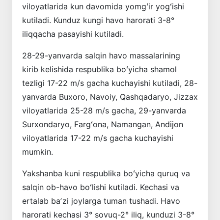
viloyatlarida kun davomida yomgʻir yogʻishi
kutiladi. Kunduz kungi havo harorati 3-8°
iliqqacha pasayishi kutiladi.
28-29-yanvarda salqin havo massalarining
kirib kelishida respublika boʻyicha shamol
tezligi 17-22 m/s gacha kuchayishi kutiladi, 28-
yanvarda Buxoro, Navoiy, Qashqadaryo, Jizzax
viloyatlarida 25-28 m/s gacha, 29-yanvarda
Surxondaryo, Fargʻona, Namangan, Andijon
viloyatlarida 17-22 m/s gacha kuchayishi
mumkin.
Yakshanba kuni respublika boʻyicha quruq va
salqin ob-havo boʻlishi kutiladi. Kechasi va
ertalab baʼzi joylarga tuman tushadi. Havo
harorati kechasi 3° sovuq-2° iliq, kunduzi 3-8°