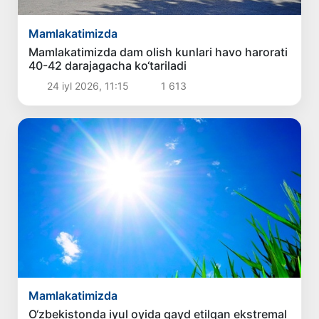
Mamlakatimizda
Mamlakatimizda dam olish kunlari havo harorati
40-42 darajagacha ko‘tariladi
24 iyl 2026, 11:15
1 613
Mamlakatimizda
O‘zbekistonda iyul oyida qayd etilgan ekstremal