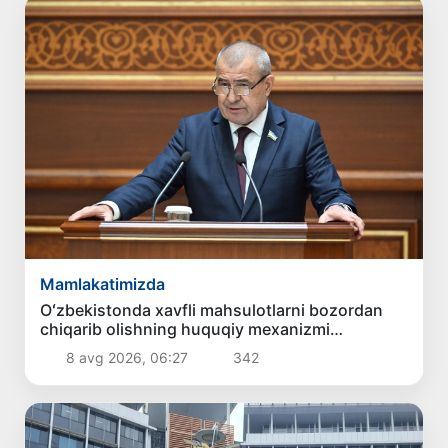
Mamlakatimizda
Oʻzbekistonda xavfli mahsulotlarni bozordan
chiqarib olishning huquqiy mexanizmi
belgilanadi
8 avg 2026, 06:27
342