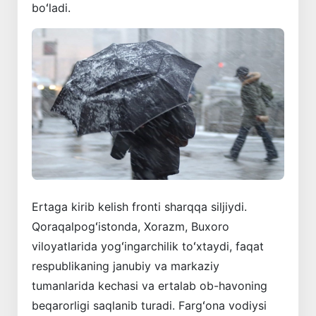
boʻladi.
Ertaga kirib kelish fronti sharqqa siljiydi.
Qoraqalpogʻistonda, Xorazm, Buxoro
viloyatlarida yogʻingarchilik toʻxtaydi, faqat
respublikaning janubiy va markaziy
tumanlarida kechasi va ertalab ob-havoning
beqarorligi saqlanib turadi. Fargʻona vodiysi