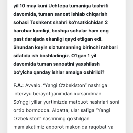
yil 10 may kuni Uchtepa tumaniga tashrifi
davomida, tuman sanoat ishlab chiqarish
sohasi Toshkent shahri ko‘rsatkichidan 2
barobar kamligi, boshqa sohalar ham eng
past darajada ekanligi qayd etilgan edi.
Shundan keyin siz tumanning birinchi rahbari
sifatida ish boshladingiz. O‘tgan 1 yil
davomida tuman sanoatini yaxshilash
bo‘yicha qanday ishlar amalga oshirildi?
F.A.:
Avvalo, “Yangi O‘zbekiston” nashriga
intervyu berayotganimdan xursandman.
So‘nggi yillar yurtimizda matbuot nashrlari soni
ortib bormoqda. Albatta, ular safiga “Yangi
O‘zbekiston” nashrining qo‘shilgani
mamlakatimiz axborot makonida raqobat va