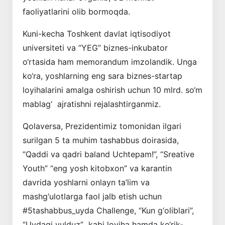
faoliyatlarini olib bormoqda.
Kuni-kecha Toshkent davlat iqtisodiyot
universiteti va “YEG” biznes-inkubator
o‘rtasida ham memorandum imzolandik. Unga
ko‘ra, yoshlarning eng sara biznes-startap
loyihalarini amalga oshirish uchun 10 mlrd. so‘m
mablag‘ ajratishni rejalashtirganmiz.
Qolaversa, Prezidentimiz tomonidan ilgari
surilgan 5 ta muhim tashabbus doirasida,
“Qaddi va qadri baland Uchtepam!”, “Sreative
Youth” “eng yosh kitobxon” va karantin
davrida yoshlarni onlayn ta’lim va
mashg‘ulotlarga faol jalb etish uchun
#5tashabbus_uyda Challenge, “Kun g‘oliblari”,
“Uydagi yulduz” kabi loyiha hamda ko‘rik-