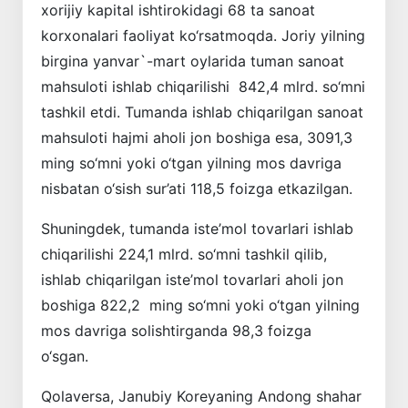
xorijiy kapital ishtirokidagi 68 ta sanoat
korxonalari faoliyat ko‘rsatmoqda. Joriy yilning
birgina yanvar`-mart oylarida tuman sanoat
mahsuloti ishlab chiqarilishi 842,4 mlrd. so‘mni
tashkil etdi. Tumanda ishlab chiqarilgan sanoat
mahsuloti hajmi aholi jon boshiga esa, 3091,3
ming so‘mni yoki o‘tgan yilning mos davriga
nisbatan o‘sish sur’ati 118,5 foizga etkazilgan.
Shuningdek, tumanda iste’mol tovarlari ishlab
chiqarilishi 224,1 mlrd. so‘mni tashkil qilib,
ishlab chiqarilgan iste’mol tovarlari aholi jon
boshiga 822,2 ming so‘mni yoki o‘tgan yilning
mos davriga solishtirganda 98,3 foizga
o‘sgan.
Qolaversa, Janubiy Koreyaning Andong shahar