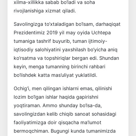
xilma-xillikka sabab bo‘ladi va soha
rivojlanishiga xizmat qiladi.
Savolingizga to‘xtaladigan bo‘lsam, darhaqiqat
Prezidentimiz 2019 yil may oyida Uchtepa
tumaniga tashrif buyurib, tuman ijtimoiy-
iqtisodiy salohiyatini yaxshilash bo‘yicha aniq
ko‘rsatma va topshiriqlar bergan edi. Shundan
keyin, menga tumanning birinchi rahbari
bo‘lishdek katta mas’uliyat yuklatildi.
Ochig‘i, men qilingan ishlarni emas, qilinishi
lozim bo‘lgan ishlar haqida gapirishni
yoqtiraman. Ammo shunday bo‘lsa-da,
savolingizdan kelib chiqib sanoat sohasidagi
faoliyatimizga doir qisqacha ma’lumot
bermoqchiman. Bugungi kunda tumanimizda