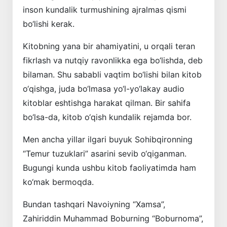
inson kundalik turmushining ajralmas qismi
bo‘lishi kerak.
Kitobning yana bir ahamiyatini, u orqali teran
fikrlash va nutqiy ravonlikka ega bo‘lishda, deb
bilaman. Shu sababli vaqtim bo‘lishi bilan kitob
o‘qishga, juda bo‘lmasa yo‘l-yo‘lakay audio
kitoblar eshtishga harakat qilman. Bir sahifa
bo‘lsa-da, kitob o‘qish kundalik rejamda bor.
Men ancha yillar ilgari buyuk Sohibqironning
“Temur tuzuklari” asarini sevib o‘qiganman.
Bugungi kunda ushbu kitob faoliyatimda ham
ko‘mak bermoqda.
Bundan tashqari Navoiyning “Xamsa”,
Zahiriddin Muhammad Boburning “Boburnoma”,