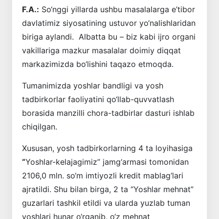
F.A.:
So‘nggi yillarda ushbu masalalarga e’tibor
davlatimiz siyosatining ustuvor yo‘nalishlaridan
biriga aylandi. Albatta bu – biz kabi ijro organi
vakillariga mazkur masalalar doimiy diqqat
markazimizda bo‘lishini taqazo etmoqda.
Tumanimizda yoshlar bandligi va yosh
tadbirkorlar faoliyatini qo‘llab-quvvatlash
borasida manzilli chora-tadbirlar dasturi ishlab
chiqilgan.
Xususan, yosh tadbirkorlarning 4 ta loyihasiga
“
Yoshlar-kelajagimiz” jamg‘armasi tomonidan
2106,0 mln. so‘m imtiyozli kredit mablag‘lari
ajratildi. Shu bilan birga, 2 ta “Yoshlar mehnat”
guzarlari tashkil etildi va ularda yuzlab tuman
yoshlari hunar o‘rganib, o‘z mehnat