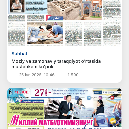
Suhbat
Moziy va zamonaviy taraqqiyot oʻrtasida
mustahkam koʻprik
25 iyn 2026, 10:46
1 590