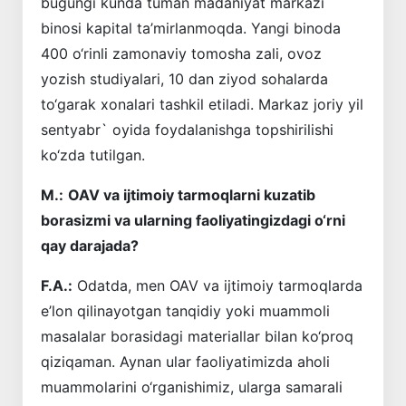
bugungi kunda tuman madaniyat markazi
binosi kapital ta’mirlanmoqda. Yangi binoda
400 o‘rinli zamonaviy tomosha zali, ovoz
yozish studiyalari, 10 dan ziyod sohalarda
to‘garak xonalari tashkil etiladi. Markaz joriy yil
sentyabr` oyida foydalanishga topshirilishi
ko‘zda tutilgan.
M.:
OAV va ijtimoiy tarmoqlarni kuzatib
borasizmi va ularning faoliyatingizdagi o‘rni
qay darajada?
F.A.:
Odatda, men OAV va ijtimoiy tarmoqlarda
e’lon qilinayotgan tanqidiy yoki muammoli
masalalar borasidagi materiallar bilan ko‘proq
qiziqaman. Aynan ular faoliyatimizda aholi
muammolarini o‘rganishimiz, ularga samarali