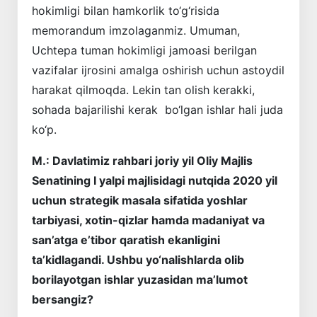
hokimligi bilan hamkorlik to‘g‘risida
memorandum imzolaganmiz. Umuman,
Uchtepa tuman hokimligi jamoasi berilgan
vazifalar ijrosini amalga oshirish uchun astoydil
harakat qilmoqda. Lekin tan olish kerakki,
sohada bajarilishi kerak bo‘lgan ishlar hali juda
ko‘p.
M.: Davlatimiz rahbari joriy yil Oliy Majlis
Senatining I yalpi majlisidagi nutqida 2020 yil
uchun strategik masala sifatida yoshlar
tarbiyasi, xotin-qizlar hamda madaniyat va
san’atga e’tibor qaratish ekanligini
ta’kidlagandi. Ushbu yo‘nalishlarda olib
borilayotgan ishlar yuzasidan ma’lumot
bersangiz?