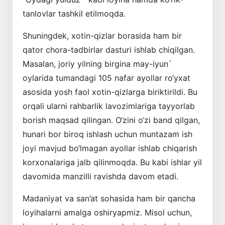
tanlovlar tashkil etilmoqda.
Shuningdek, xotin-qizlar borasida ham bir
qator chora-tadbirlar dasturi ishlab chiqilgan.
Masalan, joriy yilning birgina may-iyun`
oylarida tumandagi 105 nafar ayollar ro‘yxat
asosida yosh faol xotin-qizlarga biriktirildi. Bu
orqali ularni rahbarlik lavozimlariga tayyorlab
borish maqsad qilingan. O‘zini o‘zi band qilgan,
hunari bor biroq ishlash uchun muntazam ish
joyi mavjud bo‘lmagan ayollar ishlab chiqarish
korxonalariga jalb qilinmoqda. Bu kabi ishlar yil
davomida manzilli ravishda davom etadi.
Madaniyat va san’at sohasida ham bir qancha
loyihalarni amalga oshiryapmiz. Misol uchun,