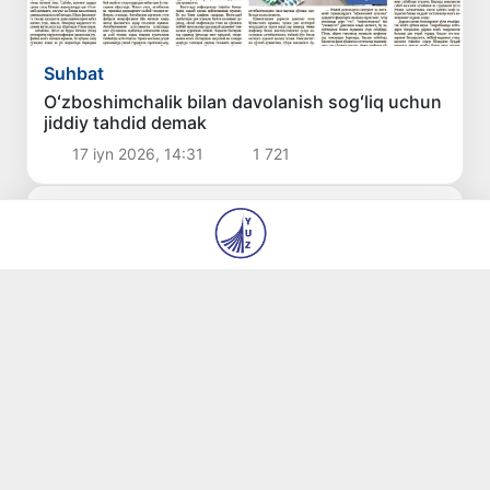
Suhbat
Oʻzboshimchalik bilan davolanish sogʻliq uchun
jiddiy tahdid demak
17 iyn 2026, 14:31
1 721
Soʻnggi yangiliklar