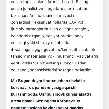
echim topishimizda ko‘mak beradi. Buning
uchun jurnalist va blogerlardan minnatdor
bo‘laman. Ammo shuni ham aytishni
xohlardimki, aksariyat hollarda OAV yoki
ijtimoiy tarmoqlarda e’lon qilingan tanqidiy
holatlarni o‘rganib, vaziyat aslida unday
emasligi yoki shaxsiy manfaatlar
ifodalanganligiga guvoh bo‘lamiz. Shu sababli
tanqidiy materiallar yoki muammoli vaziyatlarni
yorituvchilarga o‘z ishlariga imkon qadar
xolisona yondashishlarini so‘ragan bo‘lardim.
M.:
Bugun deyarli butun jahon davlatlari
koronavirus pandemiyasiga qarshi
kurashmoqda. Ushbu sinovli kunlar albatta
ortda qoladi. Sizningcha koronavirus
pandemiyasidan keyingi hayot qanday