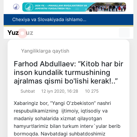
Chexiya va Slovakiyada ishlamoqchi bo‘lgan tibbiyot mutaxassislari ro‘yxatga olinadi
Bolaning familiyasiga otasining ismini berishga ruxsat beriladi
Behruz Karimov faoliyatini Shveytsariyaning «Lugano» klubida davom ettiradi
Yuz
uz
Ekstremistik tashkilotlar va materiallarning elektron reyestri yuritiladi
Oʻzbekistonda 2025 yilda korrupsiyaga oid jinoyatlar boʻyicha 7 517 nafar shaxs javobgarlikka tortilgan
Yangiliklarga qaytish
Farhod Abdullaev: “Kitob har bir
inson kundalik turmushining
ajralmas qismi bo'lishi kerak!..”
Suhbat
12 iyn 2020, 16:28
10 275
Xabaringiz bor, “Yangi O'zbekiston” nashri
respubulikamizning ijtimoiy, iqtisodiy va
madaniy sohalarida xizmat qilayotgan
hamyurtlarimiz bilan turkum interv`yular berib
bormoqda. Navbatdagi suhbatdoshimiz