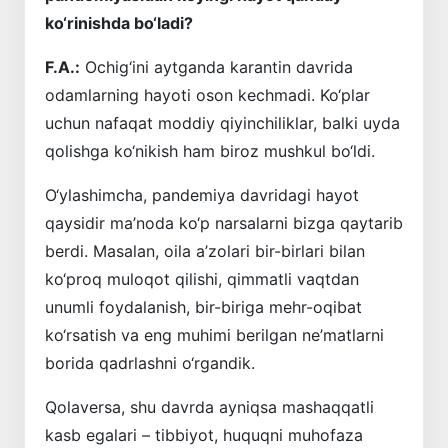
ko‘rinishda bo‘ladi?
F.A.:
Ochig‘ini aytganda karantin davrida
odamlarning hayoti oson kechmadi. Ko‘plar
uchun nafaqat moddiy qiyinchiliklar, balki uyda
qolishga ko‘nikish ham biroz mushkul bo‘ldi.
O‘ylashimcha, pandemiya davridagi hayot
qaysidir ma’noda ko‘p narsalarni bizga qaytarib
berdi. Masalan, oila a’zolari bir-birlari bilan
ko‘proq muloqot qilishi, qimmatli vaqtdan
unumli foydalanish, bir-biriga mehr-oqibat
ko‘rsatish va eng muhimi berilgan ne’matlarni
borida qadrlashni o‘rgandik.
Qolaversa, shu davrda ayniqsa mashaqqatli
kasb egalari – tibbiyot, huquqni muhofaza