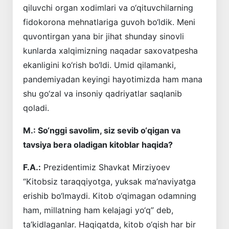
qiluvchi organ xodimlari va o‘qituvchilarning
fidokorona mehnatlariga guvoh bo‘ldik. Meni
quvontirgan yana bir jihat shunday sinovli
kunlarda xalqimizning naqadar saxovatpesha
ekanligini ko‘rish bo‘ldi. Umid qilamanki,
pandemiyadan keyingi hayotimizda ham mana
shu go‘zal va insoniy qadriyatlar saqlanib
qoladi.
M.: So‘nggi savolim, siz sevib o‘qigan va
tavsiya bera oladigan kitoblar haqida?
F.A.:
Prezidentimiz Shavkat Mirziyoev
“Kitobsiz taraqqiyotga, yuksak ma’naviyatga
erishib bo‘lmaydi. Kitob o‘qimagan odamning
ham, millatning ham kelajagi yo‘q” deb,
ta’kidlaganlar. Haqiqatda, kitob o‘qish har bir