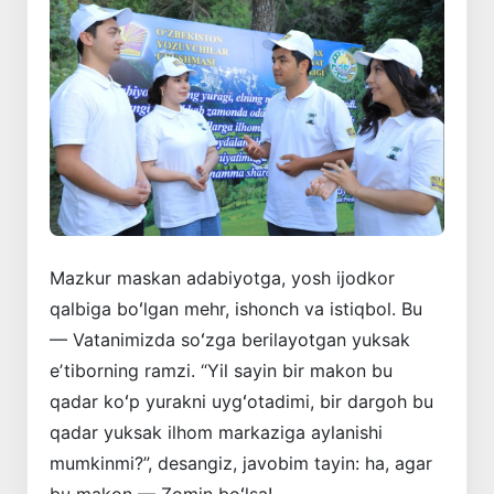
Mazkur maskan adabiyotga, yosh ijodkor
qalbiga boʻlgan mehr, ishonch va istiqbol. Bu
— Vatanimizda soʻzga berilayotgan yuksak
eʼtiborning ramzi. “Yil sayin bir makon bu
qadar koʻp yurakni uygʻotadimi, bir dargoh bu
qadar yuksak ilhom markaziga aylanishi
mumkinmi?”, desangiz, javobim tayin: ha, agar
bu makon — Zomin boʻlsa!