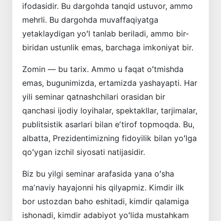
ifodasidir. Bu dargohda tanqid ustuvor, ammo
mehrli. Bu dargohda muvaffaqiyatga
yetaklaydigan yoʻl tanlab beriladi, ammo bir-
biridan ustunlik emas, barchaga imkoniyat bir.
Zomin — bu tarix. Ammo u faqat oʻtmishda
emas, bugunimizda, ertamizda yashayapti. Har
yili seminar qatnashchilari orasidan bir
qanchasi ijodiy loyihalar, spektakllar, tarjimalar,
publitsistik asarlari bilan eʼtirof topmoqda. Bu,
albatta, Prezidentimizning fidoyilik bilan yoʻlga
qoʻygan izchil siyosati natijasidir.
Biz bu yilgi seminar arafasida yana oʻsha
maʼnaviy hayajonni his qilyapmiz. Kimdir ilk
bor ustozdan baho eshitadi, kimdir qalamiga
ishonadi, kimdir adabiyot yoʻlida mustahkam