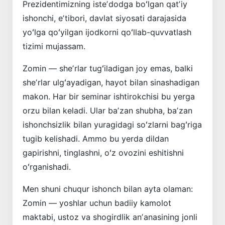
Prezidentimizning isteʼdodga boʻlgan qatʼiy
ishonchi, eʼtibori, davlat siyosati darajasida
yoʻlga qoʻyilgan ijodkorni qoʻllab-quvvatlash
tizimi mujassam.
Zomin — sheʼrlar tugʻiladigan joy emas, balki
sheʼrlar ulgʻayadigan, hayot bilan sinashadigan
makon. Har bir seminar ishtirokchisi bu yerga
orzu bilan keladi. Ular baʼzan shubha, baʼzan
ishonchsizlik bilan yuragidagi soʻzlarni bagʻriga
tugib kelishadi. Ammo bu yerda dildan
gapirishni, tinglashni, oʻz ovozini eshitishni
oʻrganishadi.
Men shuni chuqur ishonch bilan ayta olaman:
Zomin — yoshlar uchun badiiy kamolot
maktabi, ustoz va shogirdlik anʼanasining jonli