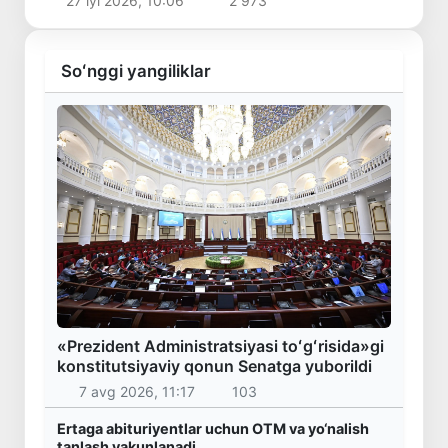
27 iyl 2026, 10:06
2 973
Soʻnggi yangiliklar
«Prezident Administratsiyasi toʻgʻrisida»gi
konstitutsiyaviy qonun Senatga yuborildi
7 avg 2026, 11:17
103
Ertaga abituriyentlar uchun OTM va yo‘nalish
tanlash yakunlanadi