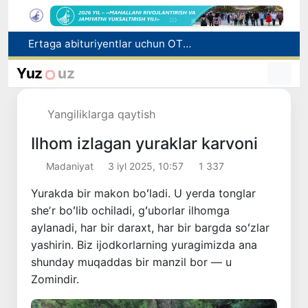
Ertaga abituriyentlar uchun OTM va yo‘nalish tanlash yakunlanadi
Germaniyada og‘ir ahvolga tushgan vatandosh O‘zbekistonga qaytarildi
Yuz
uz
O‘zbekiston terma jamoasi "Kelajak o‘yinlari – 2026" turnirining chorak finaliga yo‘l oldi
O‘zbekiston fuqarolari H-2A dasturi orqali AQShda ishlash imkoniyatiga ega bo‘ladi
Yangiliklarga qaytish
«Prezident Administratsiyasi toʻgʻrisida»gi konstitutsiyaviy qonun Senatga yuborildi
Ilhom izlagan yuraklar karvoni
Madaniyat
3 iyl 2025, 10:57
1 337
Yurakda bir makon boʻladi. U yerda tonglar
sheʼr boʻlib ochiladi, gʻuborlar ilhomga
aylanadi, har bir daraxt, har bir bargda soʻzlar
yashirin. Biz ijodkorlarning yuragimizda ana
shunday muqaddas bir manzil bor — u
Zomindir.