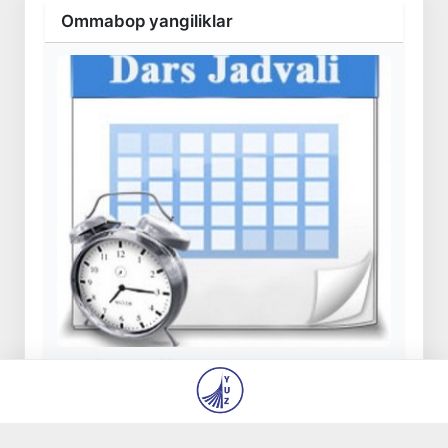
Ommabop yangiliklar
Yangi o‘quv yilidan maktablarda dars
soatlarini taqsimlash tartibi o‘zgartiriladi
30 iyl 2026, 09:06
32 282
Bugun 2026/2027-o‘quv yili uchun kirish