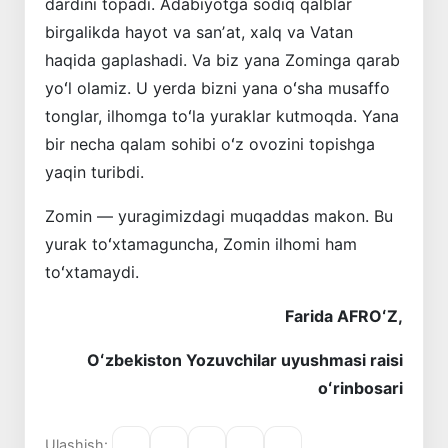
dardini topadi. Adabiyotga sodiq qalblar
birgalikda hayot va sanʼat, xalq va Vatan
haqida gaplashadi. Va biz yana Zominga qarab
yoʻl olamiz. U yerda bizni yana oʻsha musaffo
tonglar, ilhomga toʻla yuraklar kutmoqda. Yana
bir necha qalam sohibi oʻz ovozini topishga
yaqin turibdi.
Zomin — yuragimizdagi muqaddas makon. Bu
yurak toʻxtamaguncha, Zomin ilhomi ham
toʻxtamaydi.
Farida AFROʻZ,
Oʻzbekiston Yozuvchilar uyushmasi raisi
oʻrinbosari
Ulashish: