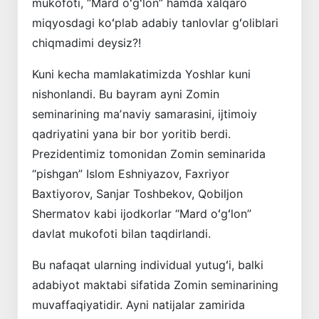
mukofoti, “Mard oʻgʻlon” hamda xalqaro
miqyosdagi koʻplab adabiy tanlovlar gʻoliblari
chiqmadimi deysiz?!
Kuni kecha mamlakatimizda Yoshlar kuni
nishonlandi. Bu bayram ayni Zomin
seminarining maʼnaviy samarasini, ijtimoiy
qadriyatini yana bir bor yoritib berdi.
Prezidentimiz tomonidan ­Zomin seminarida
“pishgan” Islom Eshniyazov, Faxriyor
Baxtiyorov, Sanjar Toshbekov, Qobiljon
Shermatov kabi ijodkorlar “Mard oʻgʻlon”
davlat mukofoti bilan taqdirlandi.
Bu nafaqat ularning individual yutugʻi, balki
adabiyot maktabi sifatida Zomin seminarining
muvaffaqiyatidir. Ayni natijalar zamirida