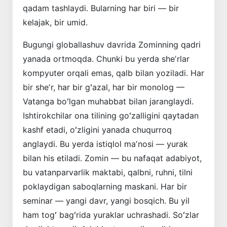
qadam tashlaydi. Bularning har biri — bir
kelajak, bir umid.
Bugungi globallashuv davrida Zominning qadri
yanada ortmoqda. Chunki bu yerda sheʼrlar
kompyuter orqali emas, qalb bilan yoziladi. Har
bir sheʼr, har bir gʻazal, har bir monolog —
Vatanga boʻlgan muhab­bat bilan jaranglaydi.
Ishtirokchilar ona tilining goʻzalligini qaytadan
kashf etadi, oʻzligini yanada chuqurroq
anglaydi. Bu yerda istiqlol maʼnosi — yurak
bilan his etiladi. Zomin — bu nafaqat adabiyot,
bu vatanparvarlik maktabi, qalbni, ruhni, tilni
poklaydigan saboqlarning maskani. Har bir
seminar — yangi davr, yangi bosqich. Bu yil
ham togʻ bagʻrida yuraklar uchrashadi. Soʻzlar