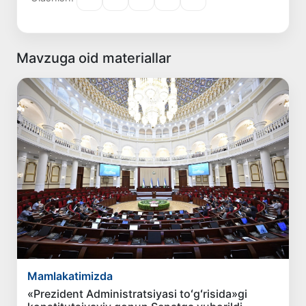
Mavzuga oid materiallar
Mamlakatimizda
«Prezident Administratsiyasi toʻgʻrisida»gi