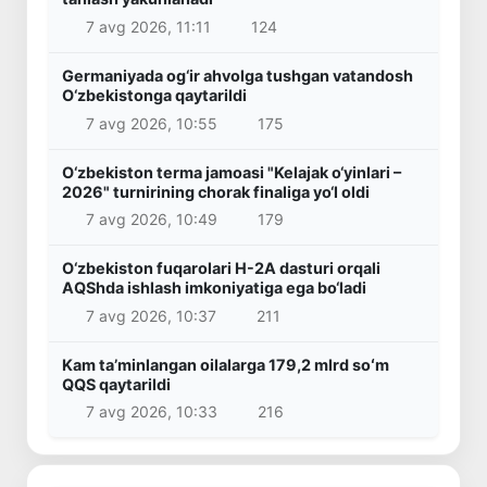
7 avg 2026, 11:11
124
Germaniyada og‘ir ahvolga tushgan vatandosh
O‘zbekistonga qaytarildi
7 avg 2026, 10:55
175
O‘zbekiston terma jamoasi "Kelajak o‘yinlari –
2026" turnirining chorak finaliga yo‘l oldi
7 avg 2026, 10:49
179
O‘zbekiston fuqarolari H-2A dasturi orqali
AQShda ishlash imkoniyatiga ega bo‘ladi
7 avg 2026, 10:37
211
Kam taʼminlangan oilalarga 179,2 mlrd soʻm
QQS qaytarildi
7 avg 2026, 10:33
216