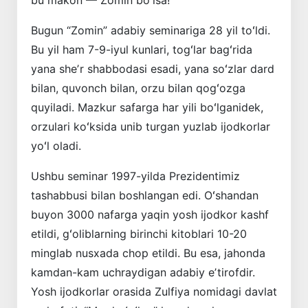
Bugun “Zomin” adabiy seminariga 28 yil toʻldi.
Bu yil ham 7-9-iyul kunlari, togʻlar bagʻrida
yana sheʼr shabbodasi esadi, yana soʻzlar dard
bilan, ­quvonch bilan, orzu bilan qogʻozga
quyiladi. Mazkur safarga har yili boʻlganidek,
orzulari koʻksida unib turgan yuzlab ijodkorlar
yoʻl oladi.
Ushbu seminar 1997-yilda Prezidentimiz
tashabbusi bilan boshlangan edi. Oʻshandan
buyon 3000 nafarga yaqin yosh ijodkor kashf
etildi, gʻoliblarning birinchi kitoblari 10-20
minglab nusxada chop etildi. Bu esa, jahonda
kamdan-kam uchraydigan adabiy eʼtirofdir.
Yosh ijodkorlar orasida Zulfiya nomidagi davlat