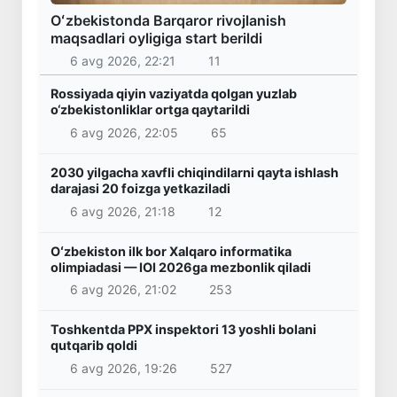
Oʻzbekistonda Barqaror rivojlanish
maqsadlari oyligiga start berildi
6 avg 2026, 22:21
11
Rossiyada qiyin vaziyatda qolgan yuzlab
o‘zbekistonliklar ortga qaytarildi
6 avg 2026, 22:05
65
2030 yilgacha xavfli chiqindilarni qayta ishlash
darajasi 20 foizga yetkaziladi
6 avg 2026, 21:18
12
Oʻzbekiston ilk bor Xalqaro informatika
olimpiadasi — IOI 2026ga mezbonlik qiladi
6 avg 2026, 21:02
253
Toshkentda PPX inspektori 13 yoshli bolani
qutqarib qoldi
6 avg 2026, 19:26
527