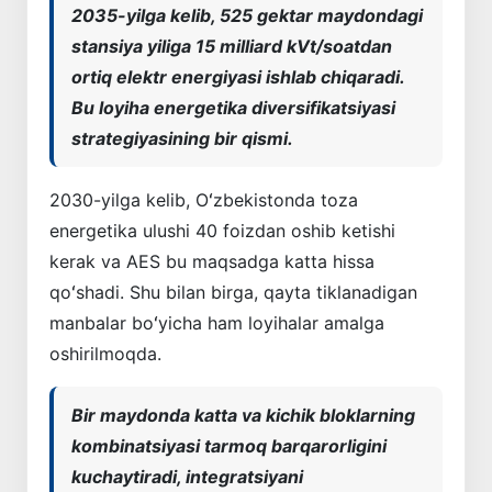
2035-yilga kelib, 525 gektar maydondagi
stansiya yiliga 15 milliard kVt/soatdan
ortiq elektr energiyasi ishlab chiqaradi.
Bu loyiha energetika diversifikatsiyasi
strategiyasining bir qismi.
2030-yilga kelib, Oʻzbekistonda toza
energetika ulushi 40 foizdan oshib ketishi
kerak va AES bu maqsadga katta hissa
qoʻshadi. Shu bilan birga, qayta tiklanadigan
manbalar boʻyicha ham loyihalar amalga
oshirilmoqda.
Bir maydonda katta va kichik bloklarning
kombinatsiyasi tarmoq barqarorligini
kuchaytiradi, integratsiyani