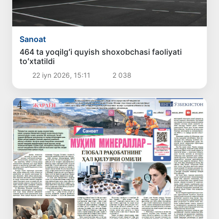
Sanoat
464 ta yoqilgʻi quyish shoxobchasi faoliyati
toʻxtatildi
22 iyn 2026, 15:11
2 038