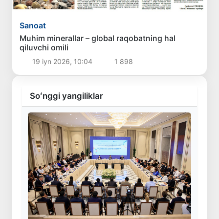
Sanoat
Muhim minerallar – global raqobatning hal
qiluvchi omili
19 iyn 2026, 10:04
1 898
Soʻnggi yangiliklar