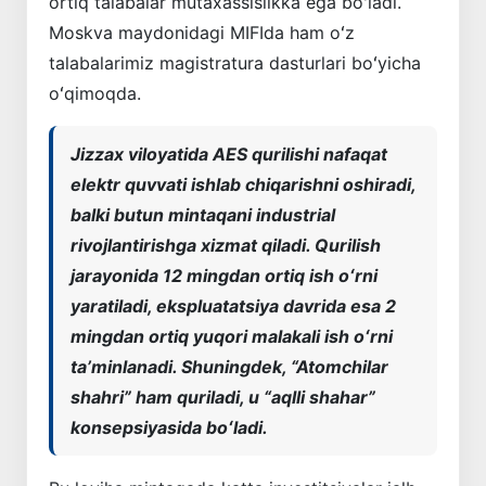
ortiq talabalar mutaxassislikka ega boʻladi.
Moskva maydonidagi MIFIda ham oʻz
talabalarimiz magistratura dasturlari boʻyicha
oʻqimoqda.
Jizzax viloyatida AES qurilishi nafaqat
elektr quvvati ishlab chiqarishni oshiradi,
balki butun mintaqani industrial
rivojlantirishga xizmat qiladi. Qurilish
jarayonida 12 mingdan ortiq ish oʻrni
yaratiladi, ekspluatatsiya davrida esa 2
mingdan ortiq yuqori malakali ish oʻrni
taʼminlanadi. Shuningdek, “Atomchilar
shahri” ham quriladi, u “aqlli shahar”
konsepsiyasida boʻladi.