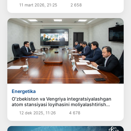
11 mart 2026, 21:25
2 658
Energetika
Oʻzbekiston va Vengriya integratsiyalashgan
atom stansiyasi loyihasini moliyalashtirish
yuzasidan muzokaralar oʻtkazdi
12 dek 2025, 11:26
4 678