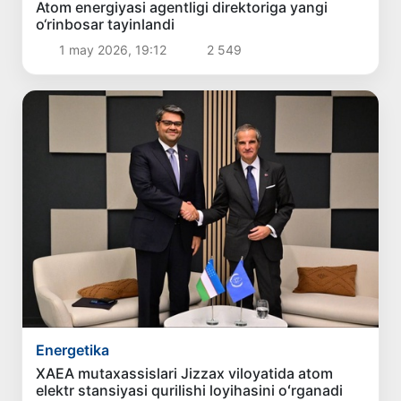
Atom energiyasi agentligi direktoriga yangi
o‘rinbosar tayinlandi
1 may 2026, 19:12
2 549
Energetika
XAEA mutaxassislari Jizzax viloyatida atom
elektr stansiyasi qurilishi loyihasini oʻrganadi