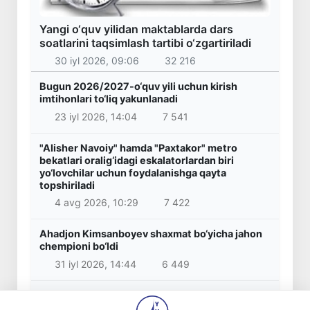
Yangi o‘quv yilidan maktablarda dars
soatlarini taqsimlash tartibi o‘zgartiriladi
30 iyl 2026, 09:06
32 216
Bugun 2026/2027-o‘quv yili uchun kirish
imtihonlari to‘liq yakunlanadi
23 iyl 2026, 14:04
7 541
"Alisher Navoiy" hamda "Paxtakor" metro
bekatlari oralig‘idagi eskalatorlardan biri
yo‘lovchilar uchun foydalanishga qayta
topshiriladi
4 avg 2026, 10:29
7 422
Ahadjon Kimsanboyev shaxmat bo‘yicha jahon
chempioni bo‘ldi
31 iyl 2026, 14:44
6 449
Boshlang‘ich ta’lim o‘qituvchilariga milliy
sertifikat berish bo‘yicha imtihonlarni o‘tkazish