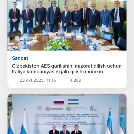
Sanoat
Oʻzbekiston AES qurilishini nazorat qilish uchun
Italiya kompaniyasini jalb qilishi mumkin
23 okt 2025, 11:15
4 209