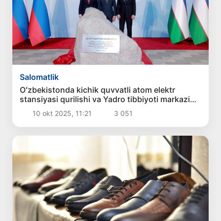
Salomatlik
Oʻzbekistonda kichik quvvatli atom elektr
stansiyasi qurilishi va Yadro tibbiyoti markazi
loyihasiga rasman start berildi
10 okt 2025, 11:21
3 051