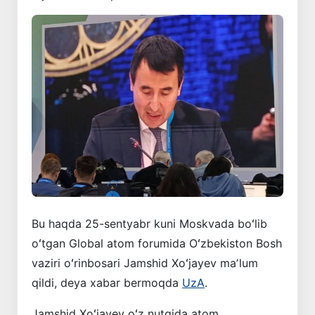
Bu haqda 25-sentyabr kuni Moskvada boʻlib
oʻtgan Global atom forumida Oʻzbekiston Bosh
vaziri oʻrinbosari Jamshid Xoʻjayev maʼlum
qildi, deya xabar bermoqda
UzA
.
Jamshid Xoʻjayev oʻz nutqida atom