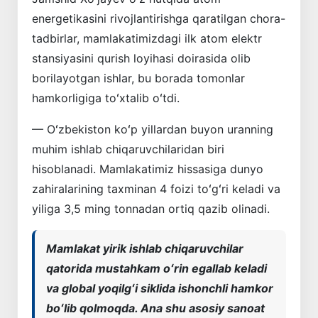
energetikasini rivojlantirishga qaratilgan chora-
tadbirlar, mamlakatimizdagi ilk atom elektr
stansiyasini qurish loyihasi doirasida olib
borilayotgan ishlar, bu borada tomonlar
hamkorligiga toʻxtalib oʻtdi.
— Oʻzbekiston koʻp yillardan buyon uranning
muhim ishlab chiqaruvchilaridan biri
hisoblanadi. Mamlakatimiz hissasiga dunyo
zahiralarining taxminan 4 foizi toʻgʻri keladi va
yiliga 3,5 ming tonnadan ortiq qazib olinadi.
Mamlakat yirik ishlab chiqaruvchilar
qatorida mustahkam oʻrin egallab keladi
va global yoqilgʻi siklida ishonchli hamkor
boʻlib qolmoqda. Ana shu asosiy sanoat