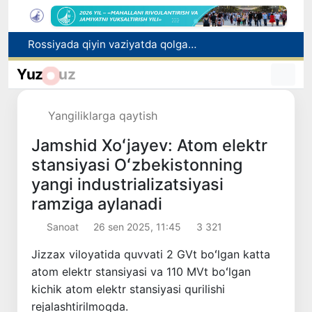
2030 yilgacha xavfli chiqindilarni qayta ishlash darajasi 20 foizga yetkaziladi
Oʻzbekiston ilk bor Xalqaro informatika olimpiadasi — IOI 2026ga mezbonlik qiladi
Yuz
uz
Toshkentda PPX inspektori 13 yoshli bolani qutqarib qoldi
Oʻzbekistonda Barqaror rivojlanish maqsadlari oyligiga start berildi
Yangiliklarga qaytish
Rossiyada qiyin vaziyatda qolgan yuzlab o‘zbekistonliklar ortga qaytarildi
Jamshid Xoʻjayev: Atom elektr
stansiyasi Oʻzbekistonning
yangi industrializatsiyasi
ramziga aylanadi
Sanoat
26 sen 2025, 11:45
3 321
Jizzax viloyatida quvvati 2 GVt boʻlgan katta
atom elektr stansiyasi va 110 MVt boʻlgan
kichik atom elektr stansiyasi qurilishi
rejalashtirilmoqda.