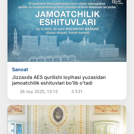
Sanoat
Jizzaxda AES qurilishi loyihasi yuzasidan
jamoatchilik eshituvlari boʻlib oʻtadi
26 noy 2025, 13:13
3 531