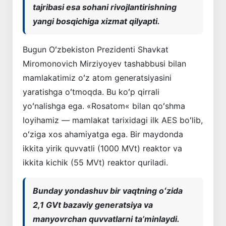
tajribasi esa sohani rivojlantirishning
yangi bosqichiga xizmat qilyapti.
Bugun Oʻzbekiston Prezidenti Shavkat
Miromonovich Mirziyoyev tashabbusi bilan
mamlakatimiz oʻz atom generatsiyasini
yaratishga oʻtmoqda. Bu koʻp qirrali
yoʻnalishga ega. «Rosatom« bilan qoʻshma
loyihamiz — mamlakat tarixidagi ilk AES boʻlib,
oʻziga xos ahamiyatga ega. Bir maydonda
ikkita yirik quvvatli (1000 MVt) reaktor va
ikkita kichik (55 MVt) reaktor quriladi.
Bunday yondashuv bir vaqtning oʻzida
2,1 GVt bazaviy generatsiya va
manyovrchan quvvatlarni taʼminlaydi.