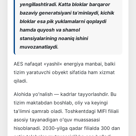
yengillashtiradi. Katta bloklar barqaror
bazaviy generatsiyani taʼminlaydi, kichik
bloklar esa pik yuklamalarni qoplaydi
hamda quyosh va shamol
stansiyalarining noaniq ishini
muvozanatlaydi.
AES nafaqat «yashil« energiya manbai, balki
tizim yaratuvchi obyekt sifatida ham xizmat
qiladi.
Alohida yoʻnalish — kadrlar tayyorlashdir. Bu
tizim maktabdan boshlab, oliy va keyingi
taʼlimni qamrab oladi. Toshkentdagi MIFI filiali
asosiy tayanadigan oʻquv muassasasi
hisoblanadi. 2030-yilga qadar filialda 300 dan