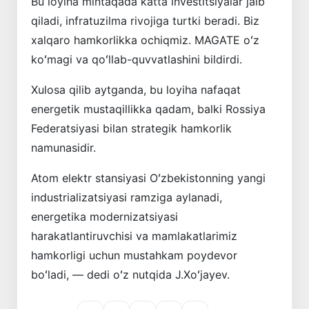
Bu loyiha mintaqada katta investitsiyalar jalb
qiladi, infratuzilma rivojiga turtki beradi. Biz
xalqaro hamkorlikka ochiqmiz. MAGATE oʻz
koʻmagi va qoʻllab-quvvatlashini bildirdi.
Xulosa qilib aytganda, bu loyiha nafaqat
energetik mustaqillikka qadam, balki Rossiya
Federatsiyasi bilan strategik hamkorlik
namunasidir.
Atom elektr stansiyasi Oʻzbekistonning yangi
industrializatsiyasi ramziga aylanadi,
energetika modernizatsiyasi
harakatlantiruvchisi va mamlakatlarimiz
hamkorligi uchun mustahkam poydevor
boʻladi, — dedi oʻz nutqida J.Xoʻjayev.