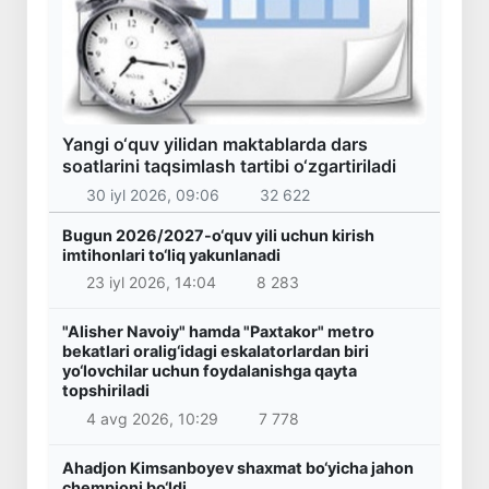
Yangi o‘quv yilidan maktablarda dars
soatlarini taqsimlash tartibi o‘zgartiriladi
30 iyl 2026, 09:06
32 622
Bugun 2026/2027-o‘quv yili uchun kirish
imtihonlari to‘liq yakunlanadi
23 iyl 2026, 14:04
8 283
"Alisher Navoiy" hamda "Paxtakor" metro
bekatlari oralig‘idagi eskalatorlardan biri
yo‘lovchilar uchun foydalanishga qayta
topshiriladi
4 avg 2026, 10:29
7 778
Ahadjon Kimsanboyev shaxmat bo‘yicha jahon
chempioni bo‘ldi