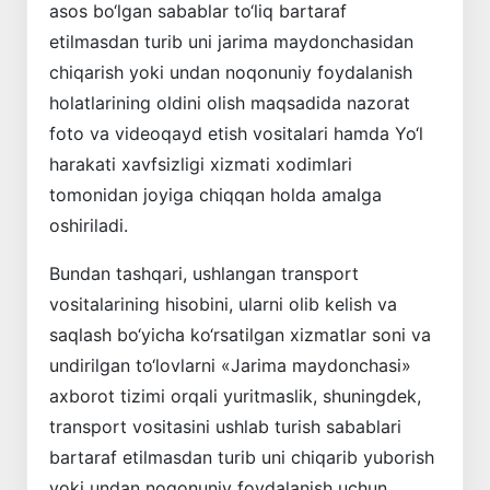
asos bo‘lgan sabablar to‘liq bartaraf
etilmasdan turib uni jarima maydonchasidan
chiqarish yoki undan noqonuniy foydalanish
holatlarining oldini olish maqsadida nazorat
foto va videoqayd etish vositalari hamda Yo‘l
harakati xavfsizligi xizmati xodimlari
tomonidan joyiga chiqqan holda amalga
oshiriladi.
Bundan tashqari, ushlangan transport
vositalarining hisobini, ularni olib kelish va
saqlash bo‘yicha ko‘rsatilgan xizmatlar soni va
undirilgan to‘lovlarni «Jarima maydonchasi»
axborot tizimi orqali yuritmaslik, shuningdek,
transport vositasini ushlab turish sabablari
bartaraf etilmasdan turib uni chiqarib yuborish
yoki undan noqonuniy foydalanish uchun