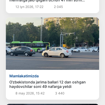
mehnatga jalb qilgani uchun 41 mln so‘m
jarimaga tortildi
12 iyn 2026, 17:22
2 045
Mamlakatimizda
O‘zbekistonda jarima ballari 12 dan oshgan
haydovchilar soni 49 nafarga yetdi
8 may 2026, 15:42
3 440