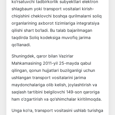
ko‘rsatuvchi tadbirkorlik subyektlari elektron
shlagbaum yoki transport vositalari kirish-
chiqishini cheklovchi boshqa qurilmalarni soliq
organlarining axborot tizimlariga integratsiya
qilishi shart bo‘ladi. Bu talab bajarilmagan
taqdirda Soliq kodeksiga muvofiq jarima
qo‘llanadi.
Shuningdek, qaror bilan Vazirlar
Mahkamasining 2011-yil 25-mayda qabul
qilingan, qonun hujjatlari buzilganligi uchun
ushlangan transport vositalarini jarima
maydonchalariga olib kelish, joylashtirish va
saqlash tartibini belgilovchi 149-son qaroriga
ham o‘zgartirish va qo‘shimchalar kiritilmoqda.
Unga ko‘ra, transport vositasini ushlab turishga