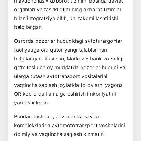
maydonchasi» axborot tizimini boshqa davlat
organlari va tashkilotlarining axborot tizimlari
bilan integratsiya qilib, uni takomillashtirishi
belgilangan.
Qarorda bozorlar hududidagi avtoturargohlar
faoliyatiga oid qator yangi talablar ham
belgilangan. Xususan, Markaziy bank va Soliq
qo‘mitasi uch oy muddatda bozorlar hududi va
ularga tutash avtotransport vositalarini
vaqtincha saqlash joylarida to‘lovlarni yagona
QR kod orqali amalga oshirish imkoniyatini
yaratishi kerak.
Bundan tashqari, bozorlar va savdo
komplekslarida avtomototransport vositalarini
doimiy va vaqtincha saqlash xizmatini