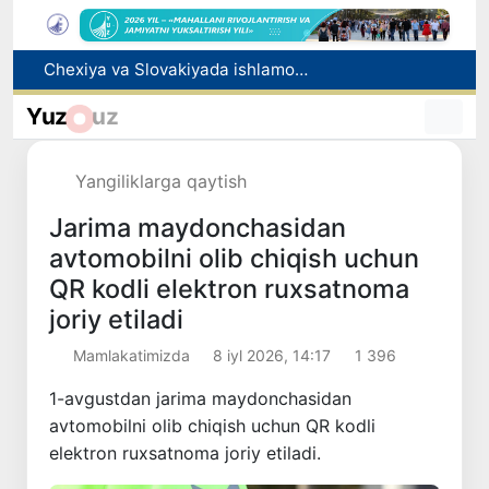
Chexiya va Slovakiyada ishlamoqchi bo‘lgan tibbiyot mutaxassislari ro‘yxatga olinadi
Bolaning familiyasiga otasining ismini berishga ruxsat beriladi
Behruz Karimov faoliyatini Shveytsariyaning «Lugano» klubida davom ettiradi
Yuz
uz
Ekstremistik tashkilotlar va materiallarning elektron reyestri yuritiladi
Oʻzbekistonda 2025 yilda korrupsiyaga oid jinoyatlar boʻyicha 7 517 nafar shaxs javobgarlikka tortilgan
Yangiliklarga qaytish
Jarima maydonchasidan
avtomobilni olib chiqish uchun
QR kodli elektron ruxsatnoma
joriy etiladi
Mamlakatimizda
8 iyl 2026, 14:17
1 396
1-avgustdan jarima maydonchasidan
avtomobilni olib chiqish uchun QR kodli
elektron ruxsatnoma joriy etiladi.