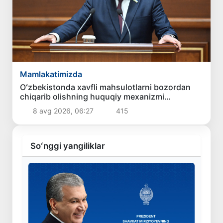
Mamlakatimizda
Oʻzbekistonda xavfli mahsulotlarni bozordan
chiqarib olishning huquqiy mexanizmi
belgilanadi
8 avg 2026, 06:27
415
Soʻnggi yangiliklar