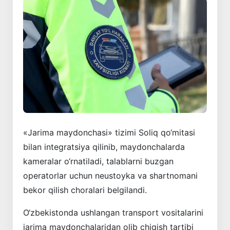
«Jarima maydonchasi» tizimi Soliq qo‘mitasi
bilan integratsiya qilinib, maydonchalarda
kameralar o‘rnatiladi, talablarni buzgan
operatorlar uchun neustoyka va shartnomani
bekor qilish choralari belgilandi.
O‘zbekistonda ushlangan transport vositalarini
jarima maydonchalaridan olib chiqish tartibi