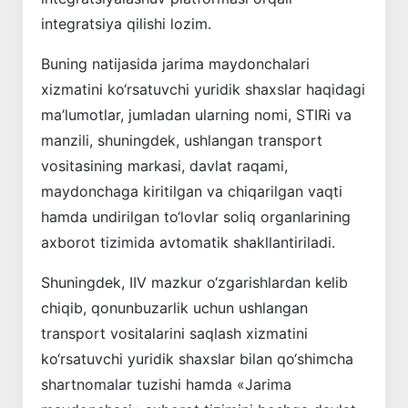
integratsiya qilishi lozim.
Buning natijasida jarima maydonchalari
xizmatini ko‘rsatuvchi yuridik shaxslar haqidagi
ma’lumotlar, jumladan ularning nomi, STIRi va
manzili, shuningdek, ushlangan transport
vositasining markasi, davlat raqami,
maydonchaga kiritilgan va chiqarilgan vaqti
hamda undirilgan to‘lovlar soliq organlarining
axborot tizimida avtomatik shakllantiriladi.
Shuningdek, IIV mazkur o‘zgarishlardan kelib
chiqib, qonunbuzarlik uchun ushlangan
transport vositalarini saqlash xizmatini
ko‘rsatuvchi yuridik shaxslar bilan qo‘shimcha
shartnomalar tuzishi hamda «Jarima