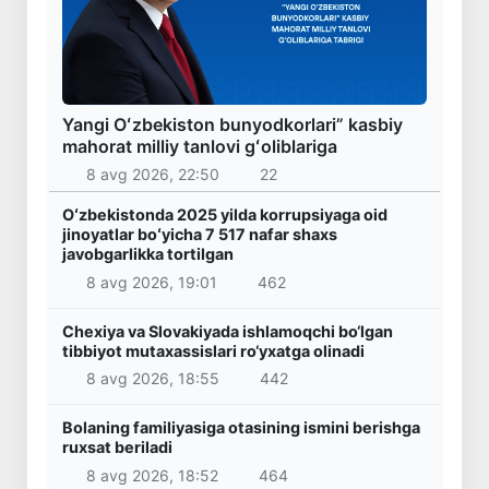
Yangi Oʻzbekiston bunyodkorlari” kasbiy
mahorat milliy tanlovi gʻoliblariga
8 avg 2026, 22:50
22
Oʻzbekistonda 2025 yilda korrupsiyaga oid
jinoyatlar boʻyicha 7 517 nafar shaxs
javobgarlikka tortilgan
8 avg 2026, 19:01
462
Chexiya va Slovakiyada ishlamoqchi bo‘lgan
tibbiyot mutaxassislari ro‘yxatga olinadi
8 avg 2026, 18:55
442
Bolaning familiyasiga otasining ismini berishga
ruxsat beriladi
8 avg 2026, 18:52
464