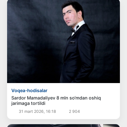
Voqea-hodisalar
Sardor Mamadaliyev 8 mln so‘mdan oshiq
jarimaga tortildi
31 mart 2026, 16:18
2 904