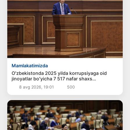
Mamlakatimizda
Oʻzbekistonda 2025 yilda korrupsiyaga oid
jinoyatlar boʻyicha 7 517 nafar shaxs
javobgarlikka tortilgan
8 avg 2026, 19:01
500