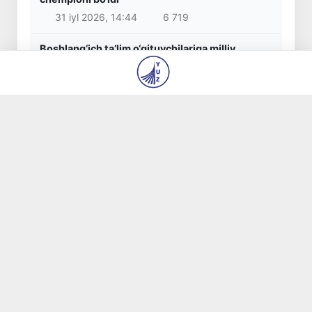
31 iyl 2026, 14:44
6 719
Boshlang‘ich ta’lim o‘qituvchilariga milliy
sertifikat berish bo‘yicha imtihonlarni o‘tkazish
tartibi belgilandi
30 iyl 2026, 11:58
6 069
Korrupsiyaga qarshi kurashish agentligi
Shahrisabz tumani hokimiga qarshi xizmat
tekshiruvi o‘tkazishni so‘radi
5 avg 2026, 09:25
5 647
© 2026
“Yangi Oʻzbekiston” va “Pravda Vostoka”
gazetalari tahririyati DM
Biz haqimizda
Mualliflar
Kontaktlar