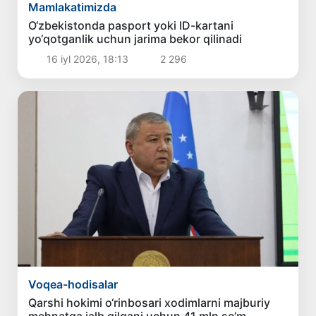
Mamlakatimizda
O‘zbekistonda pasport yoki ID-kartani
yo‘qotganlik uchun jarima bekor qilinadi
16 iyl 2026, 18:13
2 296
Voqea-hodisalar
Qarshi hokimi o‘rinbosari xodimlarni majburiy