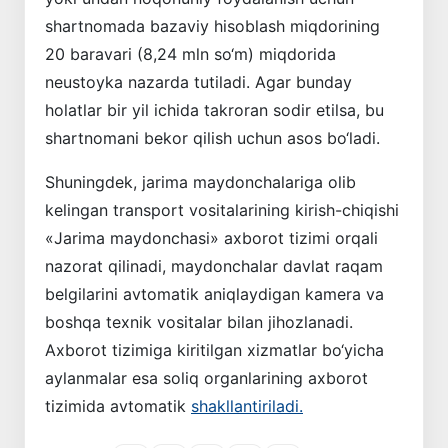
shartnomada bazaviy hisoblash miqdorining
20 baravari (8,24 mln so‘m) miqdorida
neustoyka nazarda tutiladi. Agar bunday
holatlar bir yil ichida takroran sodir etilsa, bu
shartnomani bekor qilish uchun asos bo‘ladi.
Shuningdek, jarima maydonchalariga olib
kelingan transport vositalarining kirish-chiqishi
«Jarima maydonchasi» axborot tizimi orqali
nazorat qilinadi, maydonchalar davlat raqam
belgilarini avtomatik aniqlaydigan kamera va
boshqa texnik vositalar bilan jihozlanadi.
Axborot tizimiga kiritilgan xizmatlar bo‘yicha
aylanmalar esa soliq organlarining axborot
tizimida avtomatik
shakllantiriladi.