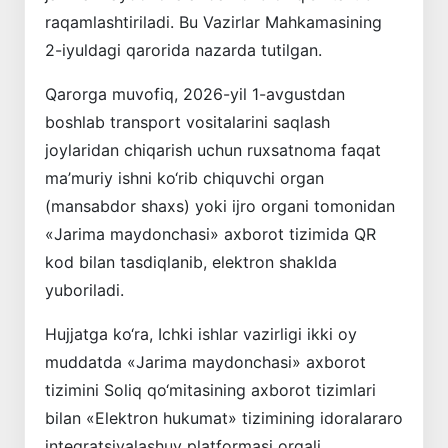
raqamlashtiriladi. Bu Vazirlar Mahkamasining
2-iyuldagi qarorida nazarda tutilgan.
Qarorga muvofiq, 2026-yil 1-avgustdan
boshlab transport vositalarini saqlash
joylaridan chiqarish uchun ruxsatnoma faqat
ma’muriy ishni ko‘rib chiquvchi organ
(mansabdor shaxs) yoki ijro organi tomonidan
«Jarima maydonchasi» axborot tizimida QR
kod bilan tasdiqlanib, elektron shaklda
yuboriladi.
Hujjatga ko‘ra, Ichki ishlar vazirligi ikki oy
muddatda «Jarima maydonchasi» axborot
tizimini Soliq qo‘mitasining axborot tizimlari
bilan «Elektron hukumat» tizimining idoralararo
integratsiyalashuv platformasi orqali