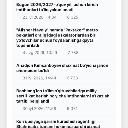
Bugun 2026/2027-o‘quv yili uchun kirish
imtihonlari to‘liq yakunlanadi
23 iyl 2026, 14:04
8 325
"Alisher Navoiy" hamda "Paxtakor" metro
bekatlari oralig‘idagi eskalatorlardan biri
yo‘lovchilar uchun foydalanishga qayta
topshiriladi
4 avg 2026, 10:29
7 788
Ahadjon Kimsanboyev shaxmat bo‘yicha jahon
chempioni bo‘ldi
31 iyl 2026, 14:44
6 733
Boshlang‘ich ta’lim o‘qituvchilariga milliy
sertifikat berish bo‘yicha imtihonlarni o‘tkazish
tartibi belgilandi
30 iyl 2026, 11:58
6 074
Korrupsiyaga qarshi kurashish agentligi
Shahrisabz tumani hokimiga qarshi xizmat