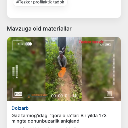
#Tezkor profilaktik tadbir
Mavzuga oid materiallar
Dolzarb
Gaz tarmogʻidagi “qora oʻra”lar: Bir yilda 173
mingta qonunbuzarlik aniqlandi