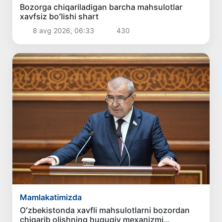
Bozorga chiqariladigan barcha mahsulotlar
xavfsiz boʻlishi shart
8 avg 2026, 06:33
430
Mamlakatimizda
Oʻzbekistonda xavfli mahsulotlarni bozordan
chiqarib olishning huquqiy mexanizmi