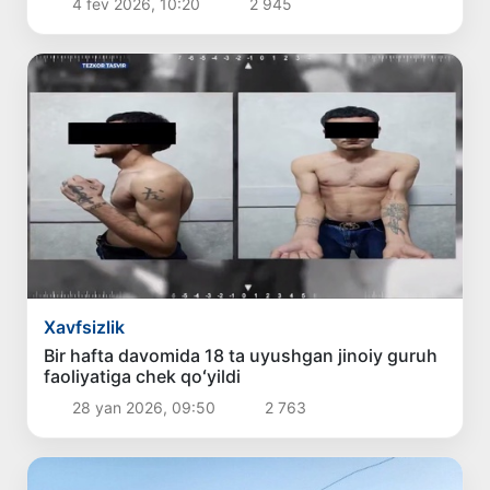
4 fev 2026, 10:20
2 945
Xavfsizlik
Bir hafta davomida 18 ta uyushgan jinoiy guruh
faoliyatiga chek qoʻyildi
28 yan 2026, 09:50
2 763