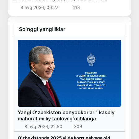
belgilanadi
8 avg 2026, 06:27
418
Soʻnggi yangiliklar
Yangi Oʻzbekiston bunyodkorlari” kasbiy
mahorat milliy tanlovi gʻoliblariga
8 avg 2026, 22:50
306
Oʻzbekistonda 2025 yilda korrupsiyaga oid