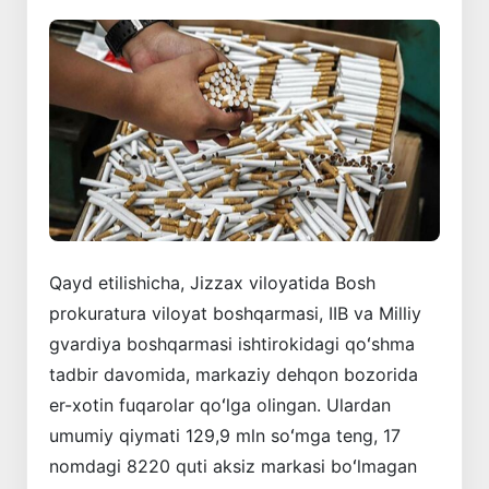
Qayd etilishicha, Jizzax viloyatida Bosh
prokuratura viloyat boshqarmasi, IIB va Milliy
gvardiya boshqarmasi ishtirokidagi qoʻshma
tadbir davomida, markaziy dehqon bozorida
er-xotin fuqarolar qoʻlga olingan. Ulardan
umumiy qiymati 129,9 mln soʻmga teng, 17
nomdagi 8220 quti aksiz markasi boʻlmagan