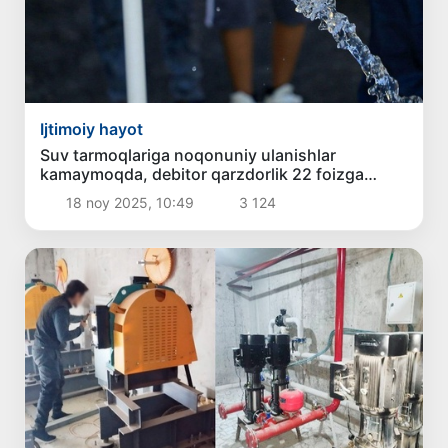
Ijtimoiy hayot
Suv tarmoqlariga noqonuniy ulanishlar
kamaymoqda, debitor qarzdorlik 22 foizga
tushdi
18 noy 2025, 10:49
3 124