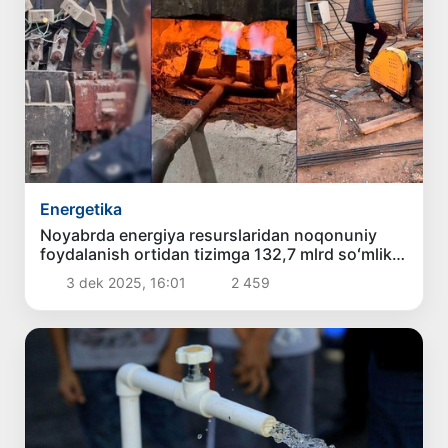
Energetika
Noyabrda energiya resurslaridan noqonuniy
foydalanish ortidan tizimga 132,7 mlrd soʻmlik
zarar yetkazildi
3 dek 2025, 16:01
2 459