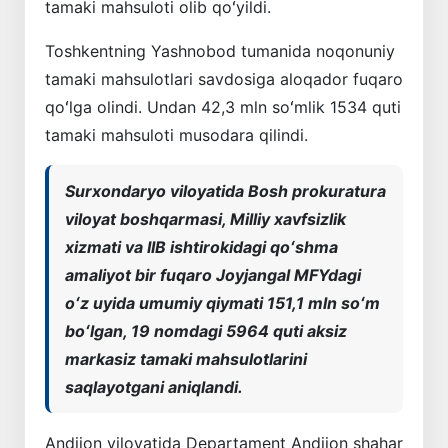
tamaki mahsuloti olib qoʻyildi.
Toshkentning Yashnobod tumanida noqonuniy
tamaki mahsulotlari savdosiga aloqador fuqaro
qoʻlga olindi. Undan 42,3 mln soʻmlik 1534 quti
tamaki mahsuloti musodara qilindi.
Surxondaryo viloyatida Bosh prokuratura
viloyat boshqarmasi, Milliy xavfsizlik
xizmati va IIB ishtirokidagi qoʻshma
amaliyot bir fuqaro Joyjangal MFYdagi
oʻz uyida umumiy qiymati 151,1 mln soʻm
boʻlgan, 19 nomdagi 5964 quti aksiz
markasiz tamaki mahsulotlarini
saqlayotgani aniqlandi.
Andijon viloyatida Departament Andijon shahar