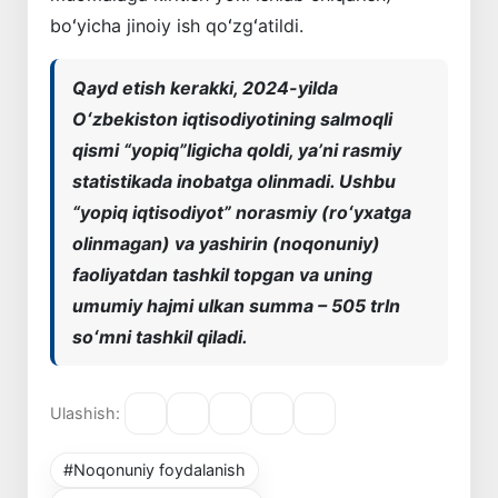
boʻyicha jinoiy ish qoʻzgʻatildi.
Qayd etish kerakki, 2024-yilda
Oʻzbekiston iqtisodiyotining salmoqli
qismi “yopiq”ligicha qoldi, yaʼni rasmiy
statistikada inobatga olinmadi. Ushbu
“yopiq iqtisodiyot” norasmiy (roʻyxatga
olinmagan) va yashirin (noqonuniy)
faoliyatdan tashkil topgan va uning
umumiy hajmi ulkan summa – 505 trln
soʻmni tashkil qiladi.
Ulashish:
#Noqonuniy foydalanish