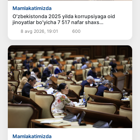
Mamlakatimizda
Oʻzbekistonda 2025 yilda korrupsiyaga oid
jinoyatlar boʻyicha 7 517 nafar shaxs
javobgarlikka tortilgan
8 avg 2026, 19:01
600
Mamlakatimizda