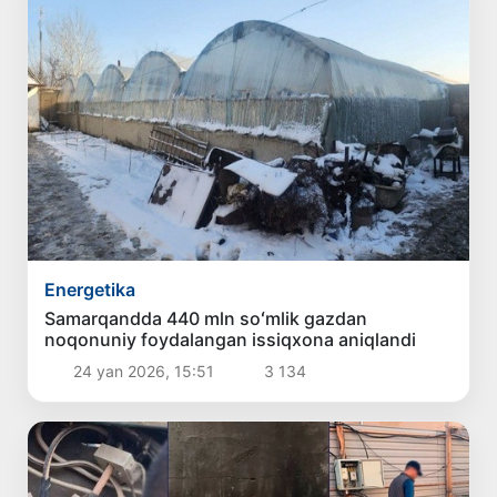
Energetika
Samarqandda 440 mln soʻmlik gazdan
noqonuniy foydalangan issiqxona aniqlandi
24 yan 2026, 15:51
3 134