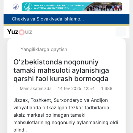
Bolaning familiyasiga otasining ismini berishga ruxsat beriladi
Behruz Karimov faoliyatini Shveytsariyaning «Lugano» klubida davom ettiradi
Yuz
uz
Ekstremistik tashkilotlar va materiallarning elektron reyestri yuritiladi
Oʻzbekistonda 2025 yilda korrupsiyaga oid jinoyatlar boʻyicha 7 517 nafar shaxs javobgarlikka tortilgan
Yangiliklarga qaytish
Chexiya va Slovakiyada ishlamoqchi bo‘lgan tibbiyot mutaxassislari ro‘yxatga olinadi
Oʻzbekistonda noqonuniy
tamaki mahsuloti aylanishiga
qarshi faol kurash bormoqda
Mamlakatimizda
14 fev 2025, 12:54
1 688
Jizzax, Toshkent, Surxondaryo va Andijon
viloyatlarida oʻtkazilgan tezkor tadbirlarda
aksiz markasi boʻlmagan tamaki
mahsulotlarining noqonuniy aylanmasining oldi
olindi.