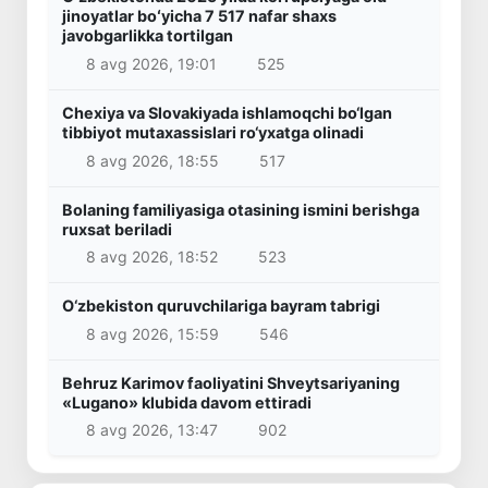
jinoyatlar boʻyicha 7 517 nafar shaxs
javobgarlikka tortilgan
8 avg 2026, 19:01
525
Chexiya va Slovakiyada ishlamoqchi bo‘lgan
tibbiyot mutaxassislari ro‘yxatga olinadi
8 avg 2026, 18:55
517
Bolaning familiyasiga otasining ismini berishga
ruxsat beriladi
8 avg 2026, 18:52
523
O‘zbekiston quruvchilariga bayram tabrigi
8 avg 2026, 15:59
546
Behruz Karimov faoliyatini Shveytsariyaning
«Lugano» klubida davom ettiradi
8 avg 2026, 13:47
902