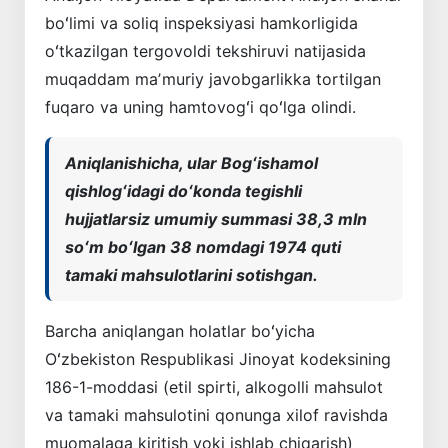
boʻlimi va soliq inspeksiyasi hamkorligida
oʻtkazilgan tergovoldi tekshiruvi natijasida
muqaddam maʼmuriy javobgarlikka tortilgan
fuqaro va uning hamtovogʻi qoʻlga olindi.
Aniqlanishicha, ular Bogʻishamol
qishlogʻidagi doʻkonda tegishli
hujjatlarsiz umumiy summasi 38,3 mln
soʻm boʻlgan 38 nomdagi 1974 quti
tamaki mahsulotlarini sotishgan.
Barcha aniqlangan holatlar boʻyicha
Oʻzbekiston Respublikasi Jinoyat kodeksining
186-1-moddasi (etil spirti, alkogolli mahsulot
va tamaki mahsulotini qonunga xilof ravishda
muomalaga kiritish yoki ishlab chiqarish)