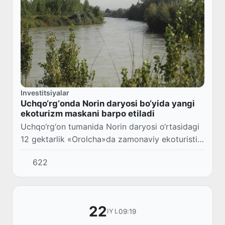
Investitsiyalar
Uchqo‘rg‘onda Norin daryosi bo‘yida yangi
ekoturizm maskani barpo etiladi
Uchqo‘rg‘on tumanida Norin daryosi o‘rtasidagi
12 gektarlik «Orolcha»da zamonaviy ekoturistik
markaz tashkil etish rejalashtirilmoqda. Loyiha
622
doirasida 50 ta savdo va xizmat ko‘rsa...
22
09:19
IYL