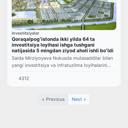
Investitsiyalar
Qoraqalpogʻistonda ikki yilda 64 ta
investitsiya loyihasi ishga tushgani
natijasida 5 mingdan ziyod aholi ishli boʻldi
Saida Mirziyoyeva Nukusda mutasaddilar bilan
yangi investitsiya va infratuzilma loyihalarini
muhokama qildi.
4312
« Previous
Next »