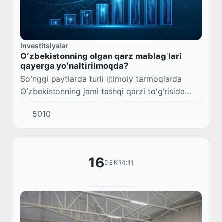
Investitsiyalar
Oʻzbekistonning olgan qarz mablagʻlari
qayerga yoʻnaltirilmoqda?
Soʻnggi paytlarda turli ijtimoiy tarmoqlarda
Oʻzbekistonning jami tashqi qarzi toʻgʻrisida
xabarlar paydo boʻlmoqda. 2025-yilning toʻqqiz
5010
oyi yakunlariga koʻra, ushbu koʻrsatkich 7...
16
14:11
DEK