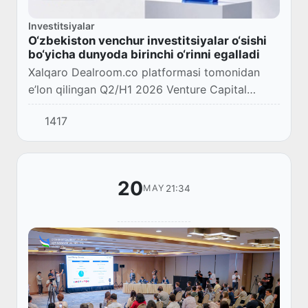
Investitsiyalar
O‘zbekiston venchur investitsiyalar o‘sishi
bo‘yicha dunyoda birinchi o‘rinni egalladi
Xalqaro Dealroom.co platformasi tomonidan
e’lon qilingan Q2/H1 2026 Venture Capital
Report natijalariga ko‘ra, O‘zbekiston venchur
1417
investitsiyalar hajmining yillik o‘sish sur’ati b...
20
21:34
MAY