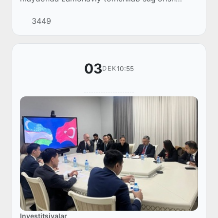
texnologiyasi asosida paxta yetishtirish va uni
3449
toʻliq sanoat zanjiri boʻyicha qayta ishlash
loyihasiga...
03
10:55
DEK
Investitsiyalar