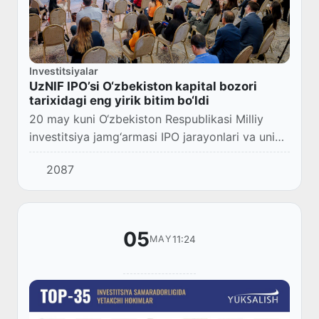
Investitsiyalar
UzNIF IPO’si O‘zbekiston kapital bozori
tarixidagi eng yirik bitim bo‘ldi
20 may kuni O‘zbekiston Respublikasi Milliy
investitsiya jamg‘armasi IPO jarayonlari va uning
natijalariga bag‘ishlangan matbuot anjumani
2087
bo‘lib o‘tdi.
05
11:24
MAY