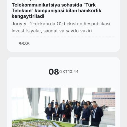
Telekommunikatsiya sohasida “Türk
Telekom” kompaniyasi bilan hamkorlik
kengaytiriladi
Joriy yil 2-dekabrda Oʻzbekiston Respublikasi
Investitsiyalar, sanoat va savdo vaziri
oʻrinbosari Akram Aliyev Turkiyaning yirik
6685
telekommunikatsiya kompaniyasi “Türk
Telekom” bosh...
08
10:44
OKT