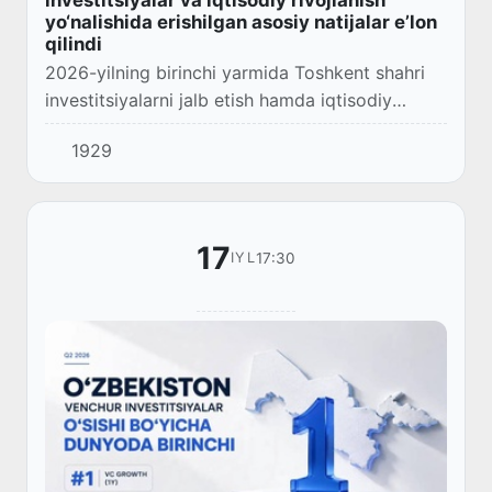
yo‘nalishida erishilgan asosiy natijalar e’lon
qilindi
2026-yilning birinchi yarmida Toshkent shahri
investitsiyalarni jalb etish hamda iqtisodiy
rivojlanish sur’atlari bo‘yicha mamlakatning
1929
yetakchi hududlaridan biri bo‘ldi.
17
17:30
IYL