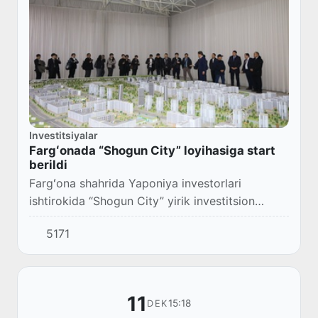
Investitsiyalar
Fargʻonada “Shogun City” loyihasiga start
berildi
Fargʻona shahrida Yaponiya investorlari
ishtirokida “Shogun City” yirik investitsion
loyihasiga rasman start berildi.
5171
11
15:18
DEK