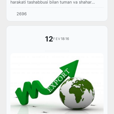
harakati tashabbusi bilan tuman va shahar
hokimlarining investitsiya samaradorligi bo‘yicha
2696
reyting shakllantirildi.
12
18:16
FEV