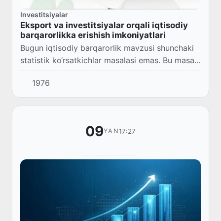
Investitsiyalar
Eksport va investitsiyalar orqali iqtisodiy
barqarorlikka erishish imkoniyatlari
Bugun iqtisodiy barqarorlik mavzusi shunchaki
statistik ko‘rsatkichlar masalasi emas. Bu masala
har bir davlat uchun mustaqil rivojlanish, tashqi
1976
bosimlarga bardoshlilik va uzoq mu...
09
17:27
YAN