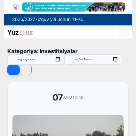
2026/2027-o‘quv yili uchun 11-sinf bitiruvchilarini texnikumlarga qabul qilish boshlandi
Nafaqaga chiqarib berishni va’da qilgan bosh mutaxassis ushlandi
Raqobat qo‘mitasi biologik faol qo‘shimchalar reklamasi bo‘yicha ogohlantirdi
Yuz
uz
Mahalla bankiri: raqamlar ortidagi insonlar taqdiri
Oʻzbekistonda hafta davomida issiq ob-havo kuzatiladi
Kategoriya: Investitsiyalar
07
14:48
AVG