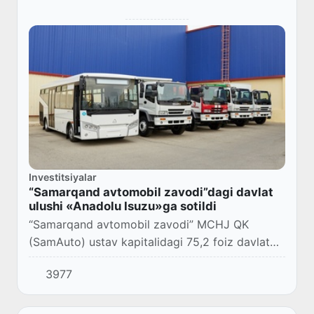
Investitsiyalar
“Samarqand avtomobil zavodi”dagi davlat
ulushi «Anadolu Isuzu»ga sotildi
“Samarqand avtomobil zavodi” MCHJ QK
(SamAuto) ustav kapitalidagi 75,2 foiz davlat
ulushini xususiylashtirish jarayonlari yakunlandi.
3977