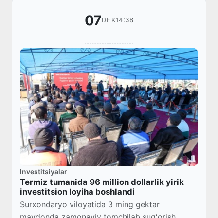
07
14:38
DEK
Investitsiyalar
Termiz tumanida 96 million dollarlik yirik
investitsion loyiha boshlandi
Surxondaryo viloyatida 3 ming gektar
maydonda zamonaviy tomchilab sugʻorish