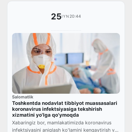
25
20:44
IYN
Salomatlik
Toshkentda nodavlat tibbiyot muassasalari
koronavirus infektsiyasiga tekshirish
xizmatini yo'lga qo'ymoqda
Xabaringiz bor, mamlakatimizda koronavirus
infektsiyasini aniqlash ko'lamini kengaytirish va