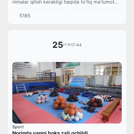
nimalar qilish kerakligi haqida to'liq ma'lumot
berdi.
5185
25
17:44
IYN
Sport
Norinda yangi boks zali ochildi