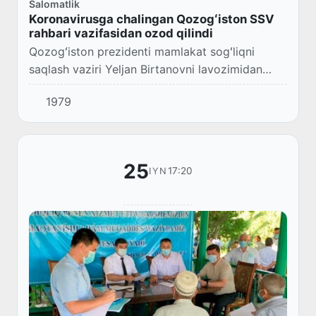
Salomatlik
Koronavirusga chalingan Qozogʻiston SSV
rahbari vazifasidan ozod qilindi
Qozogʻiston prezidenti mamlakat sogʻliqni
saqlash vaziri Yeljan Birtanovni lavozimidan
ozod qildi. Vazir 11 kun ilgari koronavirusga
1979
chalingan edi.
25
17:20
IYN