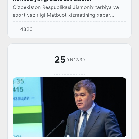
Oʻzbekiston Respublikasi Jismoniy tarbiya va
sport vazirligi Matbuot xizmatining xabar
berishicha, bugun kunning ikkinchi yarmida
4826
Namangan viloyati Norin tumanidagi Bolalar-
oʻsmirl...
25
17:39
IYN