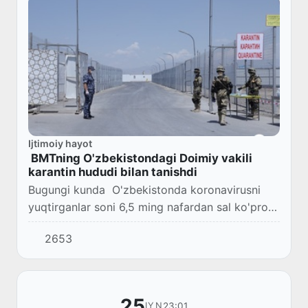
Ijtimoiy hayot
BMTning O'zbekistondagi Doimiy vakili
karantin hududi bilan tanishdi
Bugungi kunda O'zbekistonda koronavirusni
yuqtirganlar soni 6,5 ming nafardan sal ko'proq
bo'lib, o'lim holatlari esa dunyo miqyosida eng
2653
oz ko'rsatkichni tashkil etmoqda.
25
23:01
IYN