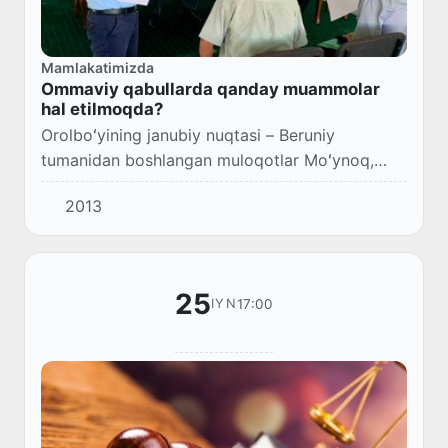
Mamlakatimizda
Ommaviy qabullarda qanday muammolar
hal etilmoqda?
Orolboʻyining janubiy nuqtasi – Beruniy
tumanidan boshlangan muloqotlar Moʻynoq,
Shoʻmanay va Kegeyli tumanlarida davom etdi.
2013
Karantin qoidalariga qatʼiy amal qilgan holda
tashkil...
25
17:00
IYN