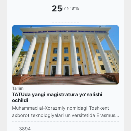
25
18:19
IYN
Ta'lim
TATUda yangi magistratura yoʻnalishi
ochildi
Muhammad al-Xorazmiy nomidagi Toshkent
axborot texnologiyalari universitetida Erasmus+
dasturi doirasida amalga oshirilayotgan
3894
“Raqamli qishloq xoʻjaligi uchun yangi va