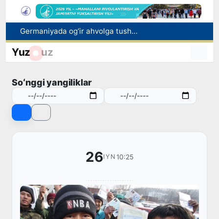
Germaniyada og‘ir ahvolga tushgan vatandosh O‘zbekistonga qaytarildi
O‘zbekiston terma jamoasi "Kelajak o‘yinlari – 2026" turnirining chorak finaliga yo‘l oldi
Yuz
uz
O‘zbekiston fuqarolari H-2A dasturi orqali AQShda ishlash imkoniyatiga ega bo‘ladi
Kam taʼminlangan oilalarga 179,2 mlrd soʻm QQS qaytarildi
Soʻnggi yangiliklar
«Prezident Administratsiyasi toʻgʻrisida»gi konstitutsiyaviy qonun Senatga yuborildi
26
10:25
IYN