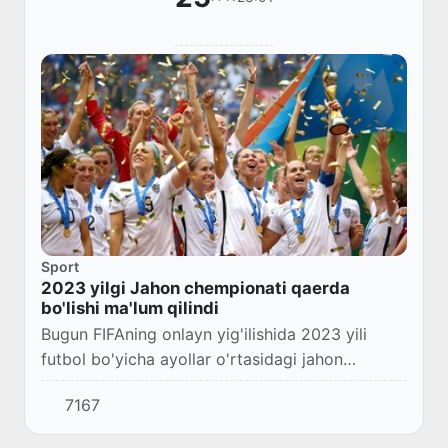
Sport
2023 yilgi Jahon chempionati qaerda
bo'lishi ma'lum qilindi
Bugun FIFAning onlayn yig'ilishida 2023 yili
futbol bo'yicha ayollar o'rtasidagi jahon
chempionatiga mezbon mamalakat nomi e'lon
7167
qilinishi kutilayotgandi.