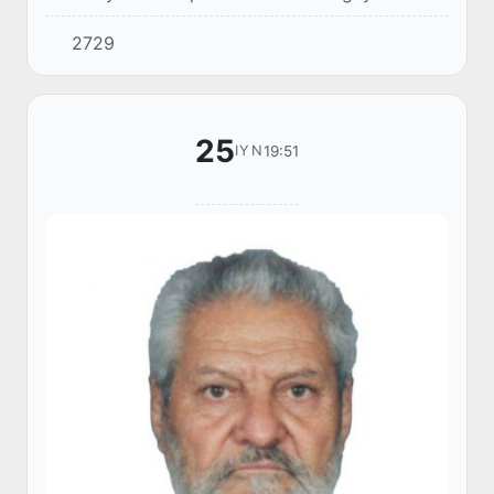
tarqalishining oldini olish maqsadida joriy yil 24
2729
iyun` kunidan boshlab nodavlat tibbi...
25
19:51
IYN