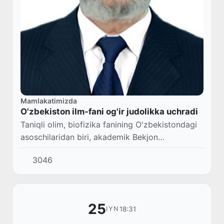
Mamlakatimizda
O'zbekiston ilm-fani og'ir judolikka uchradi
Taniqli olim, biofizika fanining O'zbekistondagi
asoschilaridan biri, akademik Bekjon
Toshmuhamedov 85 yoshida vafot etdi.
3046
25
18:31
IYN