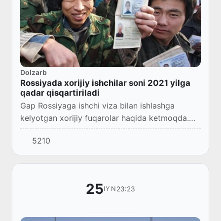
Dolzarb
Rossiyada xorijiy ishchilar soni 2021 yilga
qadar qisqartiriladi
Gap Rossiyaga ishchi viza bilan ishlashga
kelyotgan xorijiy fuqarolar haqida ketmoqda.
Rossiyaga vizasiz kirish huquqiga ega bo'lgan
5210
davlatlar fuqarolari (shu jumladan O'zbekiston...
25
23:23
IYN