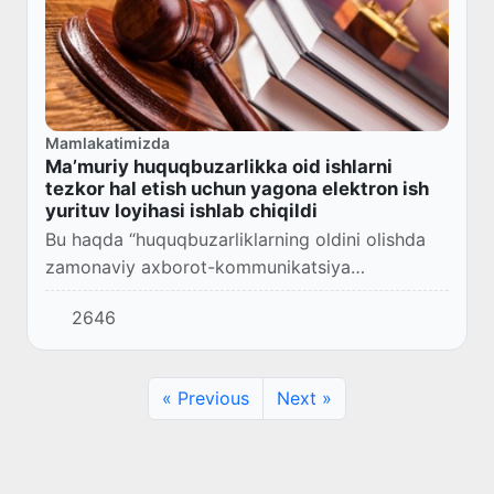
Mamlakatimizda
Maʼmuriy huquqbuzarlikka oid ishlarni
tezkor hal etish uchun yagona elektron ish
yurituv loyihasi ishlab chiqildi
Bu haqda “huquqbuzarliklarning oldini olishda
zamonaviy axborot-kommunikatsiya
texnologiyalaridan keng foydalanish boʻyicha
2646
qoʻshimcha chora-tadbirlar toʻgʻrisida”gi
Hukumat qarori...
« Previous
Next »