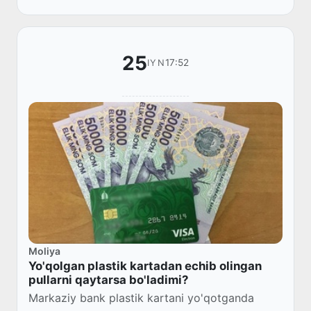
innovatsion...
25
17:52
IYN
Moliya
Yo'qolgan plastik kartadan echib olingan
pullarni qaytarsa bo'ladimi?
Markaziy bank plastik kartani yo'qotganda