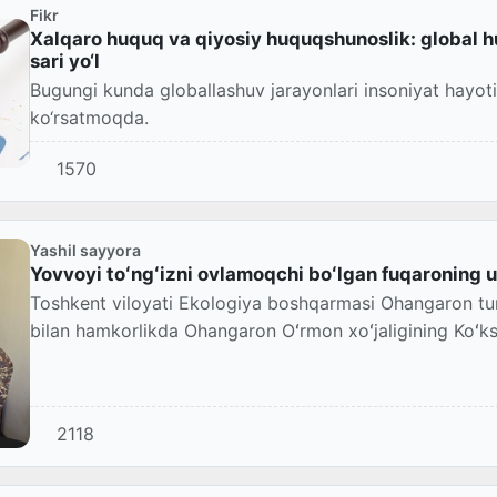
Fikr
Xalqaro huquq va qiyosiy huquqshunoslik: global h
sari yo‘l
Bugungi kunda globallashuv jarayonlari insoniyat hayotin
ko‘rsatmoqda.
1570
Yashil sayyora
Yovvoyi toʻngʻizni ovlamoqchi boʻlgan fuqaroning ur
Toshkent viloyati Ekologiya boshqarmasi Ohangaron tuma
bilan hamkorlikda Ohangaron Oʻrmon xoʻjaligining Koʻk
2118