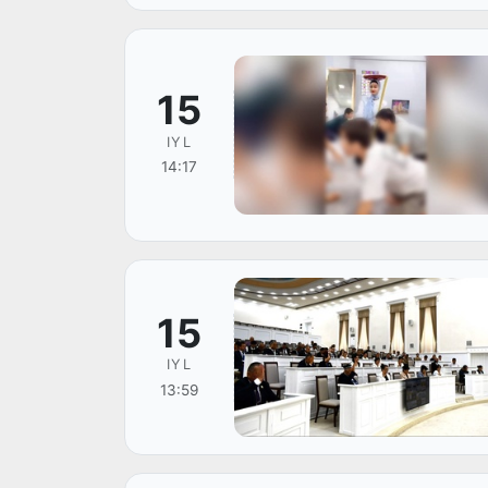
15
IYL
14:17
15
IYL
13:59