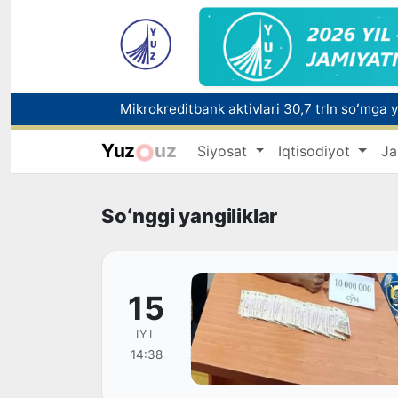
Yuz
uz
Siyosat
Iqtisodiyot
Ja
Polshadagi elchixona ko‘magida ona va bol
Soʻnggi yangiliklar
15
IYL
14:38