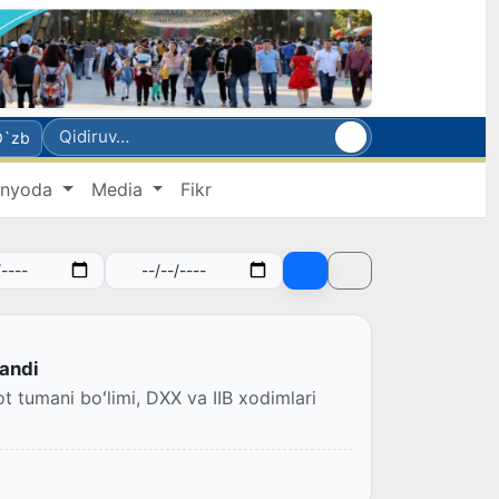
O`zb
nyoda
Media
Fikr
landi
 tumani boʻlimi, DXX va IIB xodimlari