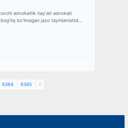
tuvchi advokatlik hayʼati advokati
ogʻliq boʻlmagan jazo tayinlanishid...
6364
6365
›