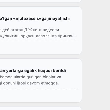
boʻlgan «mutaxassis«ga jinoyat ishi
деб атаган Д.Ж.нинг видеоси
а қўрқитиш орқали даволашга урингани
n yerlarga egalik huquqi berildi
 hamda ularda qurilgan binolar va
a”gi qonuni ijrosi davom etmoqda.