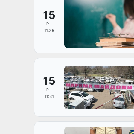
15
IYL
11:35
15
IYL
11:31