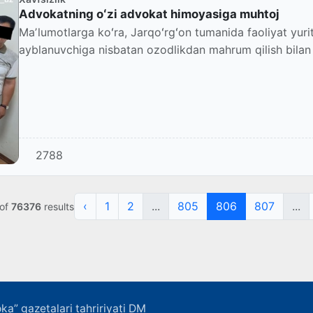
Advokatning oʻzi advokat himoyasiga muhtoj
Maʼlumotlarga koʻra, Jarqoʻrgʻon tumanida faoliyat yuri
ayblanuvchiga nisbatan ozodlikdan mahrum qilish bilan b
2788
‹
1
2
...
805
806
807
...
of
76376
results
ka” gazetalari tahririyati DM