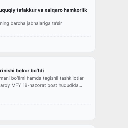
uquqiy tafakkur va xalqaro hamkorlik
ing barcha jabhalariga ta‘sir
inishi bekor boʻldi
ni boʻlimi hamda tegishli tashkilotlar
saroy MFY 18-nazorat post hududida...