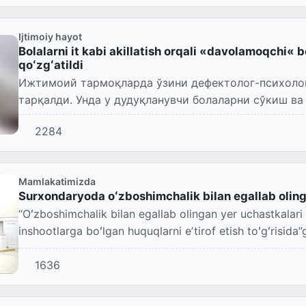
Ijtimoiy hayot
Bolalarni it kabi akillatish orqali «davolamoqchi« 
qoʻzgʻatildi
Ижтимоий тармоқларда ўзини дефектолог-психолог 
тарқалди. Унда у дудуқланувчи болаларни сўкиш в
кўрсатилган.
2284
Mamlakatimizda
Surxondaryoda oʻzboshimchalik bilan egallab olinga
“Oʻzboshimchalik bilan egallab olingan yer uchastkalari
inshootlarga boʻlgan huquqlarni eʼtirof etish toʻgʻrisid
1636