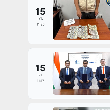
15
IYL
11:26
15
IYL
11:17