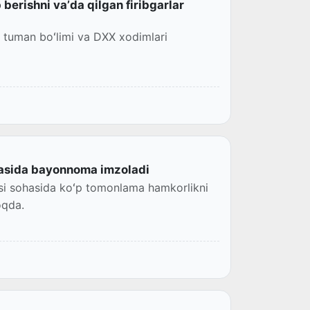
 berishni vaʼda qilgan firibgarlar
tuman boʻlimi va DXX xodimlari
irasida bayonnoma imzoladi
si sohasida koʻp tomonlama hamkorlikni
oqda.