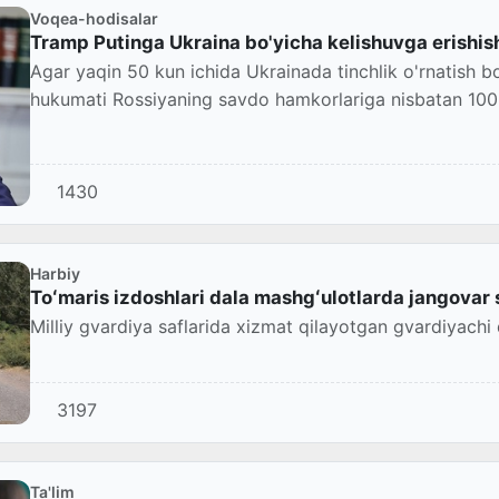
Voqea-hodisalar
Tramp Putinga Ukraina bo'yicha kelishuvga erishis
Agar yaqin 50 kun ichida Ukrainada tinchlik o'rnatish b
hukumati Rossiyaning savdo hamkorlariga nisbatan 100 foiz
1430
Harbiy
Toʻmaris izdoshlari dala mashgʻulotlarda jangovar
Milliy gvardiya saflarida xizmat qilayotgan gvardiyachi 
3197
Ta'lim