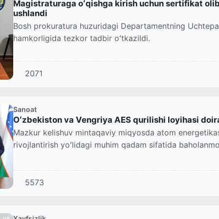
Magistraturaga oʻqishga kirish uchun sertifikat olib
ushlandi
Bosh prokuratura huzuridagi Departamentning Uchtepa 
hamkorligida tezkor tadbir oʻtkazildi.
2071
Sanoat
Oʻzbekiston va Vengriya AES qurilishi loyihasi do
Mazkur kelishuv mintaqaviy miqyosda atom energetika
rivojlantirish yoʻlidagi muhim qadam sifatida baholanm
5573
Xavfsizlik