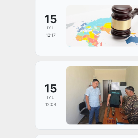
15
IYL
12:17
15
IYL
12:04