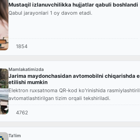
Mustaqil izlanuvchilikka hujjatlar qabuli boshlandi
Qabul jarayonlari 1 oy davom etadi.
1854
Mamlakatimizda
Jarima maydonchasidan avtomobilni chiqarishda ele
etilishi mumkin
Elektron ruxsatnoma QR-kod koʻrinishida rasmiylashtiri
avtomatlashtirilgan tizim orqali tekshiriladi.
4762
Ta'lim