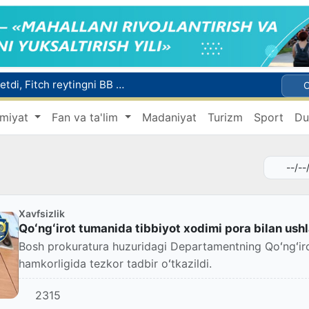
Mikrokreditbank aktivlari 30,7 trln soʻmga yetdi, Fitch reytingni BB darajasiga oshirdi
Malayziya Markaziy Osiyoda tibbiy turizm yoʻnalishi sifatidagi mavqeini mustahkamlamoqda
miyat
Fan va ta'lim
Madaniyat
Turizm
Sport
Du
a Vatanga qaytarildi
Namangan shahrining sobiq hokimi Anvar Otaxodjayevga nisbatan 11 yilga ozodlikdan mahrum qilish jazosi tayinlandi
UZCERT davlat tashkilotlari va korxonalarni ommaviy kiberhujumlar haqida ogohlantirdi
Xavfsizlik
Qoʻngʻirot tumanida tibbiyot xodimi pora bilan ush
Bosh prokuratura huzuridagi Departamentning Qoʻngʻirot
hamkorligida tezkor tadbir oʻtkazildi.
2315