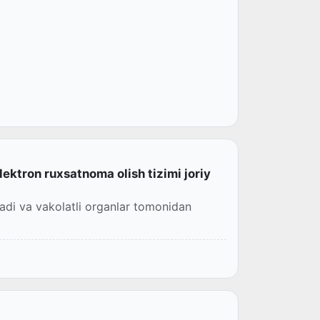
ktron ruxsatnoma olish tizimi joriy
ladi va vakolatli organlar tomonidan