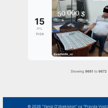
15
IYL
11:04
Showing
9661
to
9672
© 2026
“Yangi Oʻzbekiston” va “Pravda Vosto