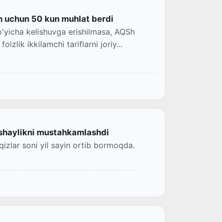
h uchun 50 kun muhlat berdi
o'yicha kelishuvga erishilmasa, AQSh
lik ikkilamchi tariflarni joriy...
 shaylikni mustahkamlashdi
qizlar soni yil sayin ortib bormoqda.