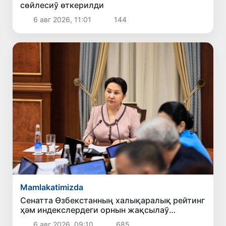
сөйлесиў өткерилди
6 авг 2026, 11:01
144
Mamlakatimizda
Сенатта Өзбекстанның халықаралық рейтинг
ҳәм индекслердеги орнын жақсылаў
илажлары додаланды
6 авг 2026, 09:10
685