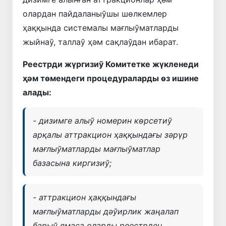
олардан пайдаланыўшы шөлкемлер
ҳаққында системалы мағлыўматларды
жыйнаў, таллаў ҳәм сақлаўдан ибарат.
Реестрди жүргизиў Комитетке жүкленеди
ҳәм төмендеги процедураларды өз ишине
алады:
- дизимге алыў номерин көрсетиў
арқалы аттракцион ҳаққындағы зәрүр
мағлыўматларды мағлыўматлар
базасына киргизиў;
- аттракцион ҳаққындағы
мағлыўматларды дәўирлик жаңалап
барыў ямаса оларды реестрден