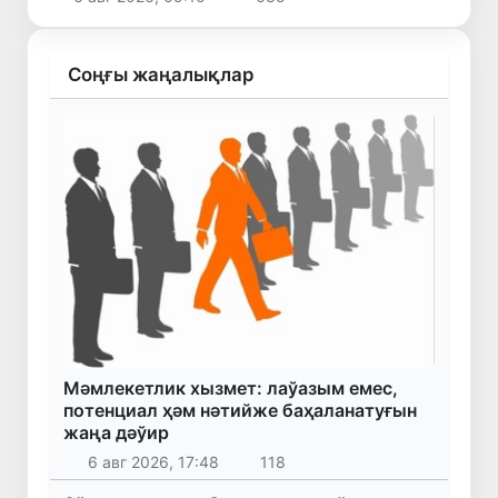
Соңғы жаңалықлар
Мәмлекетлик хызмет: лаўазым емес,
потенциал ҳәм нәтийже баҳаланатуғын
жаңа дәўир
6 авг 2026, 17:48
118