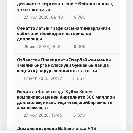
дизимине киргизилгени - Өзбекстанның
үлкен жеңиси
27 июл 2026, 08:40
8 760
Сенатта латын графикасына тийкарланған
өзбек әлипбесиндеги өзгерислер
додаланды
25 июл 2026, 09:22
6 009
Өзбекстан Президенти Әзербайжан менен
әмелий бирге ислесиўди буннан былай да
кеңейтиў зәрүр екенлигин атап өтти
17 июл 2026, 20:42
5 667
Әндижан ўәлаятында Қубла Корея
компаниясы менен биргеликте 300 миллион
долларлық инвестициялық жойбар әмелге
асырылмақта
27 июл 2026, 15:45
5 378
Дем алыс күнлери Өзбекстанда +45