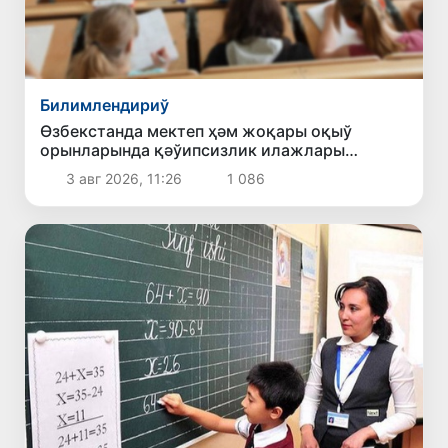
Билимлендириў
Өзбекстанда мектеп ҳәм жоқары оқыў
орынларында қәўипсизлик илажлары
күшейтиледи
3 авг 2026, 11:26
1 086