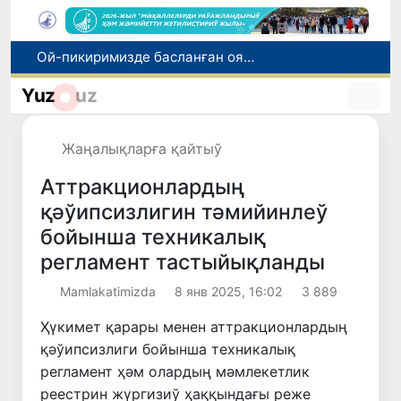
Өзбекстан мал гөши импортын арттырды: Ҳиндстан ҳәм Беларусь тийкарғы жеткерип бериўшилерге айланды
Өзбекстан ўәкиллери көркем гимнастика бойынша жәҳән чемпионатында қатнасады
Yuz
uz
Июль айында Өзбекстанда азық-аўқат өнимлери баҳасының төменлеўи, айырым товарлар ҳәм хызметлер баҳасының өсиўи бақланды
Мәмлекетлик хызмет: лаўазым емес, потенциал ҳәм нәтийже баҳаланатуғын жаңа дәўир
Жаңалықларға қайтыў
Ой-пикиримизде басланған ояныў жоқары шеклерге жетеклеп атыр
Аттракционлардың
қәўипсизлигин тәмийинлеў
бойынша техникалық
регламент тастыйықланды
Mamlakatimizda
8 янв 2025, 16:02
3 889
Ҳүкимет қарары менен аттракционлардың
қәўипсизлиги бойынша техникалық
регламент ҳәм олардың мәмлекетлик
реестрин жүргизиў ҳаққындағы реже