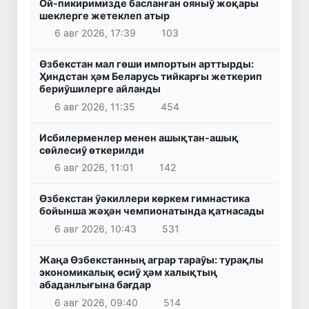
Ой-пикиримизде басланған ояныў жоқары
шеклерге жетеклеп атыр
6 авг 2026, 17:39
103
Өзбекстан мал гөши импортын арттырды:
Ҳиндстан ҳәм Беларусь тийкарғы жеткерип
бериўшилерге айланды
6 авг 2026, 11:35
454
Исбилерменлер менен ашықтан-ашық
сөйлесиў өткерилди
6 авг 2026, 11:01
142
Өзбекстан ўәкиллери көркем гимнастика
бойынша жәҳән чемпионатында қатнасады
6 авг 2026, 10:43
531
Жаңа Өзбекстанның аграр тараўы: турақлы
экономикалық өсиў ҳәм халықтың
абаданлығына бағдар
6 авг 2026, 09:40
514