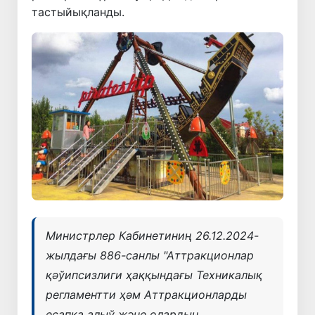
тастыйықланды.
Министрлер Кабинетиниң 26.12.2024-
жылдағы 886-санлы "Аттракционлар
қәўипсизлиги ҳаққындағы Техникалық
регламентти ҳәм Аттракционларды
есапқа алыў және олардың