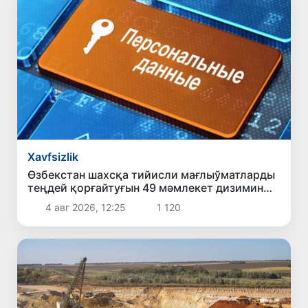
Xavfsizlik
Өзбекстан шахсқа тийисли мағлыўматларды
теңдей қорғайтуғын 49 мәмлекет дизимин
тастыйықлады
4 авг 2026, 12:25
1 120