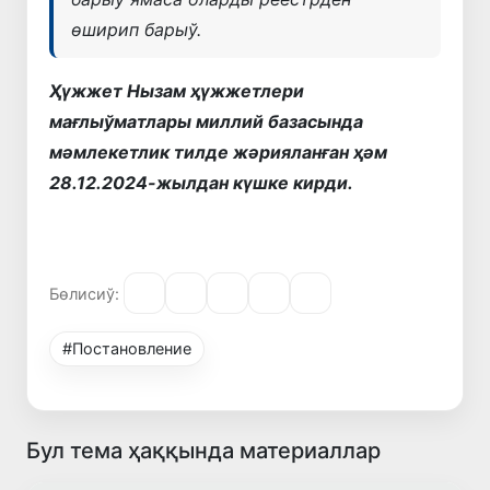
өширип барыў.
Ҳүжжет Нызам ҳүжжетлери
мағлыўматлары миллий базасында
мәмлекетлик тилде жәрияланған ҳәм
28.12.2024-жылдан күшке кирди.
Бөлисиў:
#Постановление
Бул тема ҳаққында материаллар