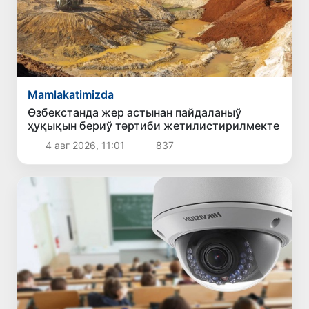
Mamlakatimizda
Өзбекстанда жер астынан пайдаланыў
ҳуқықын бериў тәртиби жетилистирилмекте
4 авг 2026, 11:01
837