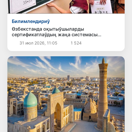
Билимлендириў
Өзбекстанда оқытыўшыларды
сертификатлаўдың жаңа системасы
енгизилмекте: билимди баҳалаўдың жаңа
31 июл 2026, 11:05
1 524
дәрежелери ҳәм сыйлықлар нәзерде
тутылмақта