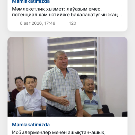
Mamlakatimizda
Мәмлекетлик хызмет: лаўазым емес,
потенциал ҳәм нәтийже баҳаланатуғын жаңа
дәўир
6 авг 2026, 17:48
120
Mamlakatimizda
Исбилерменлер менен ашықтан-ашық