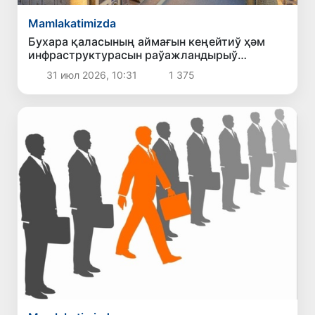
Mamlakatimizda
Бухара қаласының аймағын кеңейтиў ҳәм
инфраструктурасын раўажландырыў
бойынша бас реже тастыйықланды
31 июл 2026, 10:31
1 375