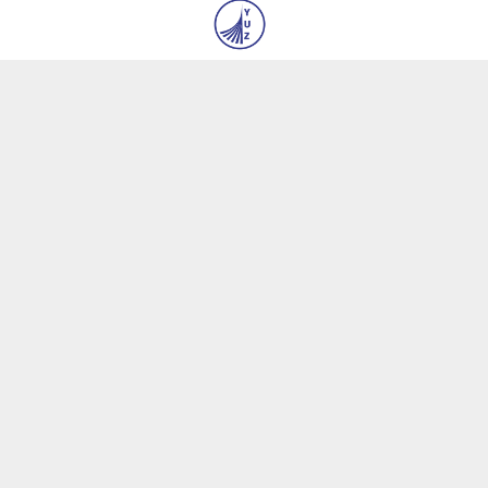
градусқа шекем аномал ыссы сақланып
турады: 21-июльден баслап температура
төменлей баслайды
17 июл 2026, 12:23
4 390
Өзбекстан Президентиниң Қырғызстанға
мәмлекетлик сапары жуўмақланды
1 авг 2026, 18:13
4 209
© 2026
«Янги Ўзбекистон» и «Правда Востока»
газеталары редакциясы
Биз ҳаққымызда
Авторлар
Байланыс
Бос жумыс орынлары
Материалларды пайдаланыў тәртиплери