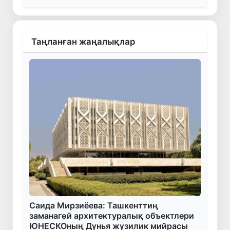
Таңланған жаңалықлар
Саида Мирзиёева: Ташкенттиң
заманагөй архитектуралық объектлери
ЮНЕСКОның Дүнья жүзилик мийрасы