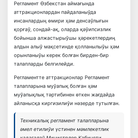
Регламент Өзбекстан аймағында
аттракционлардан пайдаланыўда
инсанлардың өмири ҳәм денсаўлығын
қорғаў, сондай-ақ, оларда қәўипсизлик
бойынша алжастырыўшы ҳәрекетлердиң
алдын алыў мақсетинде қолланылыўы ҳәм
орынланыўы керек болған бирден-бир
талапларды белгилейди.
Регламентте аттракционлар Регламент
талапларына муўапық болған ҳәм
муўапықлық тәртибинен өткен жағдайда
айланысқа киргизилиўи нәзерде тутылған.
Техникалық регламент талапларына
әмел етилиўи үстинен мәмлекетлик
қадағалаў Министрлер Кабинети