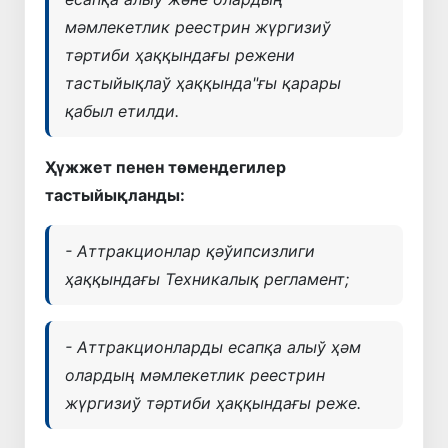
мәмлекетлик реестрин жүргизиў
тәртиби ҳаққындағы режени
тастыйықлаў ҳаққында"ғы қарары
қабыл етилди.
Ҳүжжет пенен төмендегилер
тастыйықланды:
- Аттракционлар қәўипсизлиги
ҳаққындағы Техникалық регламент;
- Аттракционларды есапқа алыў ҳәм
олардың мәмлекетлик реестрин
жүргизиў тәртиби ҳаққындағы реже.