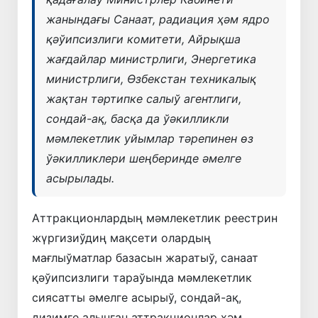
жанындағы Санаат, радиация ҳәм ядро
қәўипсизлиги комитети, Айрықша
жағдайлар министрлиги, Энергетика
министрлиги, Өзбекстан техникалық
жақтан тәртипке салыў агентлиги,
сондай-ақ, басқа да ўәкилликли
мәмлекетлик уйымлар тәрепинен өз
ўәкилликлери шеңберинде әмелге
асырылады.
Аттракционлардың мәмлекетлик реестрин
жүргизиўдиң мақсети олардың
мағлыўматлар базасын жаратыў, санаат
қәўипсизлиги тараўында мәмлекетлик
сиясатты әмелге асырыў, сондай-ақ,
дизимге алынған аттракционлар ҳәм