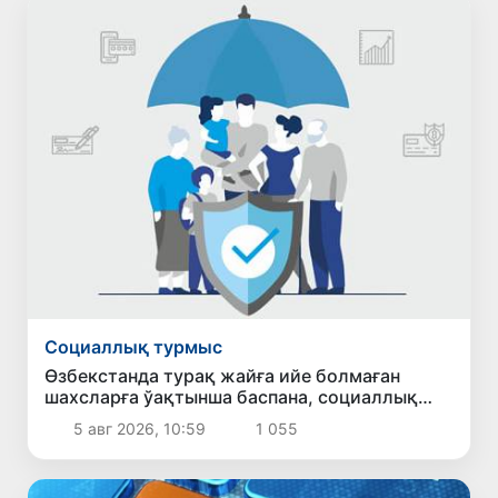
Социаллық турмыс
Өзбекстанда турақ жайға ийе болмаған
шахсларға ўақтынша баспана, социаллық
жәрдем ҳәм жумысқа жайласыў имканияты
5 авг 2026, 10:59
1 055
бериледи