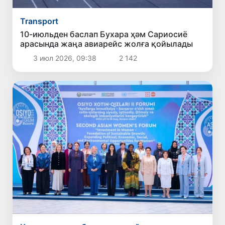
Transport
10-июльден баслап Бухара ҳәм Сариосиё
арасында жаңа авиарейс жолға қойылады
3 июл 2026, 09:38
2 142