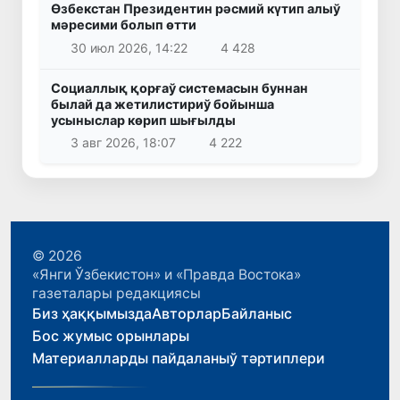
Өзбекстан Президентин рәсмий күтип алыў
мәресими болып өтти
30 июл 2026, 14:22
4 428
Социаллық қорғаў системасын буннан
былай да жетилистириў бойынша
усыныслар көрип шығылды
3 авг 2026, 18:07
4 222
© 2026
«Янги Ўзбекистон» и «Правда Востока»
газеталары редакциясы
Биз ҳаққымызда
Авторлар
Байланыс
Бос жумыс орынлары
Материалларды пайдаланыў тәртиплери