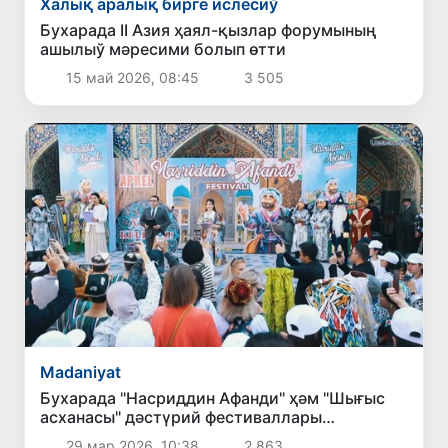
Халық аралық бирге ислесиў
Бухарада II Азия ҳаял-қызлар форумының
ашылыў мәресими болып өтти
15 май 2026, 08:45
3 505
Madaniyat
Бухарада "Насриддин Афанди" ҳәм "Шығыс
асханасы" дәстүрий фестиваллары
өткериледи
29 мар 2026, 10:38
2 863