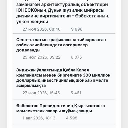
заманагөй архитектуралық объектлери
ЮНЕСКОның Дүнья жүзилик мийрасы
дизимине киргизилгени - Өзбекстанның
үлкен жеңиси
27 июл 2026, 08:40
9 898
Сенатта латын графикасына тийкарланған
өзбек әлипбесиндеги өзгерислер
додаланды
25 июл 2026, 09:22
6 075
Әндижан ўәлаятында Қубла Корея
компаниясы менен биргеликте 300 миллион
долларлық инвестициялық жойбар әмелге
асырылмақта
27 июл 2026, 15:45
5 461
Өзбекстан Президентиниң Қырғызстанға
мәмлекетлик сапары жуўмақланды
1 авг 2026, 18:13
4 598