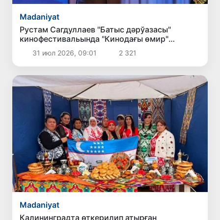
Madaniyat
Рустам Сагдуллаев "Батыс дәрўазасы"
кинофестивальында "Кинодағы өмир"
халықаралық сыйлығын қолға киргизди
31 июл 2026, 09:01
2 321
Madaniyat
Калининградта өткерилип атырған