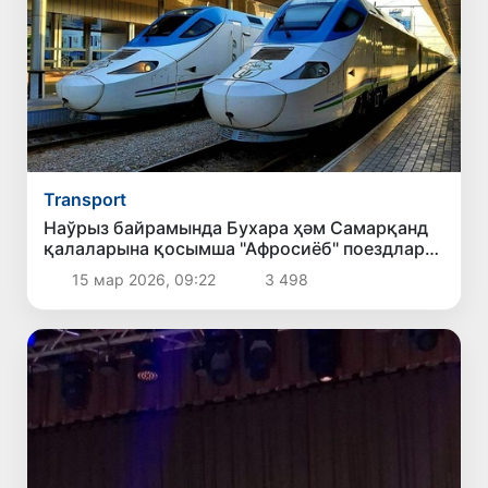
Transport
Наўрыз байрамында Бухара ҳәм Самарқанд
қалаларына қосымша "Афросиёб" поездлары
қатнаўы жолға қойылады
15 мар 2026, 09:22
3 498