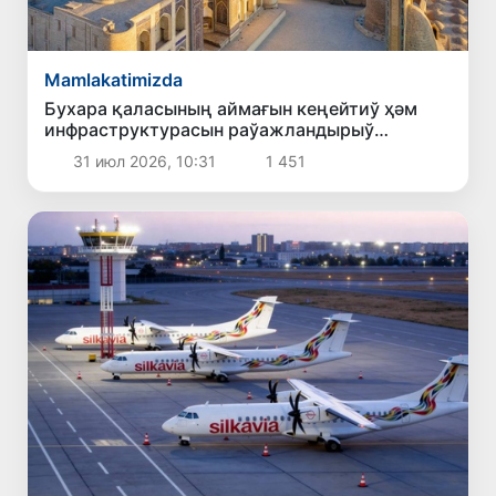
Mamlakatimizda
Бухара қаласының аймағын кеңейтиў ҳәм
инфраструктурасын раўажландырыў
бойынша бас реже тастыйықланды
31 июл 2026, 10:31
1 451