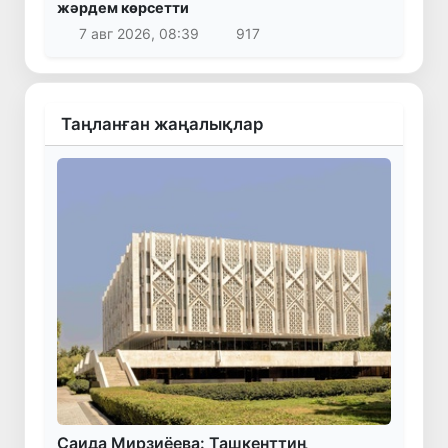
жәрдем көрсетти
7 авг 2026, 08:39
917
Таңланған жаңалықлар
Саида Мирзиёева: Ташкенттиң