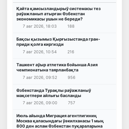
Қайта қамсызландырыў системасы тез
раўажланып атырған Өзбекстан
экономикасы ушын не береди?
7 авг 2026, 18:03
188
Бақсы қызымыз Қырғызыстанда гран-
приди қолға киргизди
7 авг 2026, 10:54
216
Ташкент аўыр атлетика бойынша Азия
чемпионатына таярланбақта
7 авг 2026, 09:52
956
Өзбекстанда Турақлы раўажланыў
мақсетлери айлығы басланды
7 авг 2026, 09:00
757
Июль айында Миграция агентлигиниң
Москва қаласындағы ўәкилханасы 1 мың
800 ден аслам Өзбекстан пуқараларына