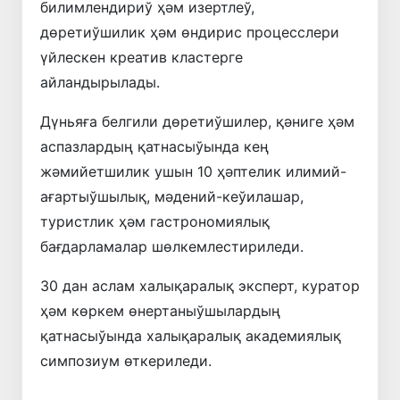
билимлендириў ҳәм изертлеў,
дөретиўшилик ҳәм өндирис процесслери
үйлескен креатив кластерге
айландырылады.
Дүньяға белгили дөретиўшилер, қәниге ҳәм
аспазлардың қатнасыўында кең
жәмийетшилик ушын 10 ҳәптелик илимий-
ағартыўшылық, мәдений-кеўилашар,
туристлик ҳәм гастрономиялық
бағдарламалар шөлкемлестириледи.
30 дан аслам халықаралық эксперт, куратор
ҳәм көркем өнертаныўшылардың
қатнасыўында халықаралық академиялық
симпозиум өткериледи.