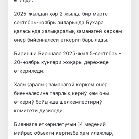
2025-жылдан ҳәр 2 жылда бир мәрте
сентябрь-ноябрь айларында Бухара
қаласында халықаралық заманагөй көркем
өнер бийенналеси өткерип барылады.
Биринши Биеннале 2025-жыл 5-сентябрь -
20-ноябрь күнлери жоқары дәрежеде
өткериледи.
Халықаралық заманагөй көркем өнер
биенналесине таярлық көриў ҳәм оны
өткериў бойынша шөлкемлестириў
комитети дүзиледи.
Биеннале өткерилетуғын 14 мәдений
мийрас объекти көргизбе ҳәм илажлар,