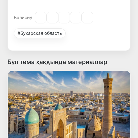
Бөлисиў:
#Бухарская область
Бул тема ҳаққында материаллар