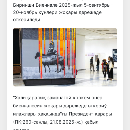
Биринши Биеннале 2025-жыл 5-сентябрь -
20-ноябрь күнлери жоқары дәрежеде
өткериледи.
"Халықаралық заманагөй көркем өнер
биенналесин жоқары дәрежеде өткериў
илажлары ҳаққында"ғы Президент қарары
(ПҚ-260-санлы, 21.08.2025-ж.) қабыл
етилди.