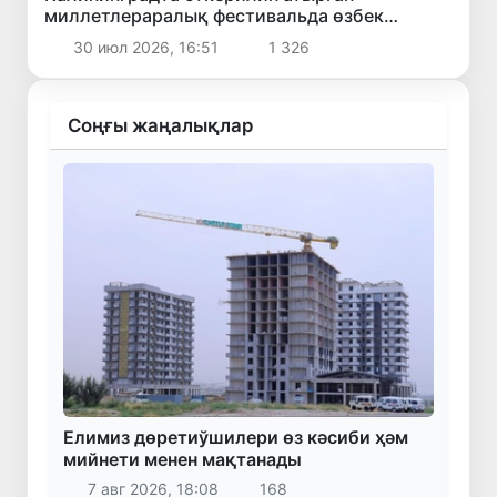
миллетлераралық фестивальда өзбек
мәденияты көрсетилмекте
30 июл 2026, 16:51
1 326
Соңғы жаңалықлар
Елимиз дөретиўшилери өз кәсиби ҳәм
мийнети менен мақтанады
7 авг 2026, 18:08
168