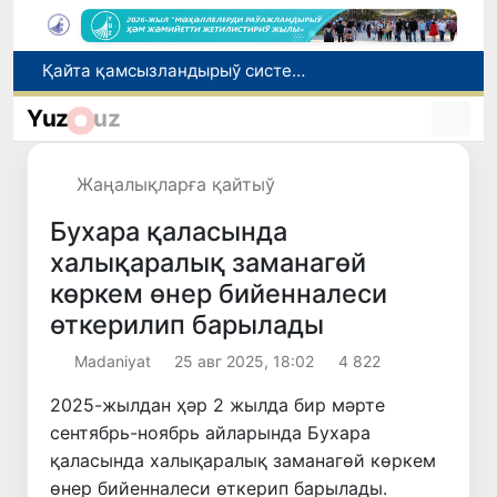
Ташкент аўыр атлетика бойынша Азия чемпионатына таярланбақта
Өзбекстанда Турақлы раўажланыў мақсетлери айлығы басланды
Yuz
uz
Июль айында Миграция агентлигиниң Москва қаласындағы ўәкилханасы 1 мың 800 ден аслам Өзбекстан пуқараларына жәрдем көрсетти
Елимиз дөретиўшилери өз кәсиби ҳәм мийнети менен мақтанады
Жаңалықларға қайтыў
Қайта қамсызландырыў системасы тез раўажланып атырған Өзбекстан экономикасы ушын не береди?
Бухара қаласында
халықаралық заманагөй
көркем өнер бийенналеси
өткерилип барылады
Madaniyat
25 авг 2025, 18:02
4 822
2025-жылдан ҳәр 2 жылда бир мәрте
сентябрь-ноябрь айларында Бухара
қаласында халықаралық заманагөй көркем
өнер бийенналеси өткерип барылады.