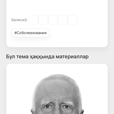
Бөлисиў:
#Соболезнования
Бул тема ҳаққында материаллар