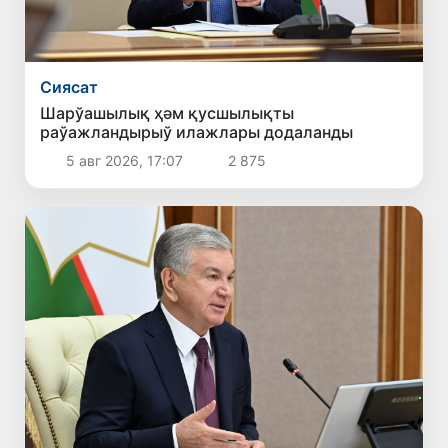
Сиясат
Шарўашылық ҳәм қусшылықты
раўажландырыў илажлары додаланды
5 авг 2026, 17:07
2 875