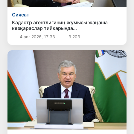
Сиясат
Кадастр агентлигиниң жумысы жаңаша
көзқараслар тийкарында
шөлкемлестириледи
4 авг 2026, 17:33
3 203