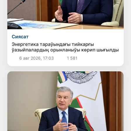
Сиясат
Энергетика тараўындағы тийкарғы
ўазыйпалардың орынланыўы көрип шығылды
6 авг 2026, 17:03
1 581