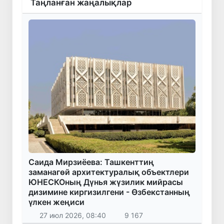
Таңланған жаңалықлар
Саида Мирзиёева: Ташкенттиң
заманагөй архитектуралық объектлери
ЮНЕСКОның Дүнья жүзилик мийрасы
дизимине киргизилгени - Өзбекстанның
үлкен жеңиси
27 июл 2026, 08:40
9 167