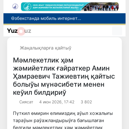
Өзбекстанда мобиль интернеттен пайдаланыўшылар саны 10 жылда 4,3 есеге өскен
Ташкентте Азия аўыр атлетика федерациясы Атқарыў комитетиниң мәжилиси болып өтти
Ташкент аўыр атлетика бойынша Азия чемпионатына таярланбақта
Yuz
uz
Мәмлекетлик хызмет: лаўазым емес, потенциал ҳәм нәтийже баҳаланатуғын жаңа дәўир
Ой-пикиримизде басланған ояныў жоқары шеклерге жетеклеп атыр
Жаңалықларға қайтыў
Мәмлекетлик ҳәм
жәмийетлик ғайраткер Амин
Ҳамраевич Тажиевтиң қайтыс
болыўы мүнәсибети менен
кеўил билдириў
Сиясат
4 июн 2026, 17:42
3 802
Пүткил өмирин елимиздиң аўыл хожалығы
тараўын раўажландырыўға бағышлаған
белгили мәмлекетлик ҳәм жәмийетлик