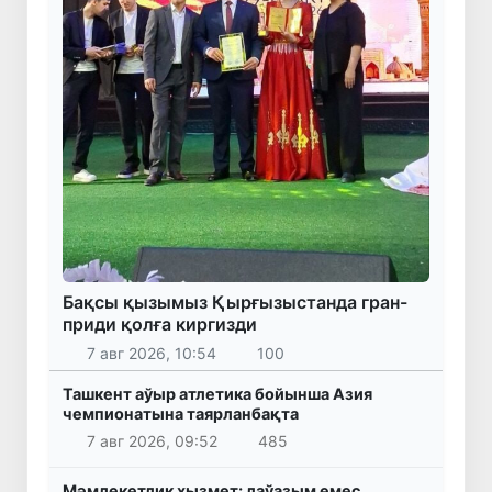
Бақсы қызымыз Қырғызыстанда гран-
приди қолға киргизди
7 авг 2026, 10:54
100
Ташкент аўыр атлетика бойынша Азия
чемпионатына таярланбақта
7 авг 2026, 09:52
485
Мәмлекетлик хызмет: лаўазым емес,