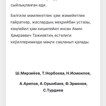
сыйлықланған еди.
Белгили мәмлекетлик ҳәм жәмийетлик
ғайраткер, жаслардың меҳрийбан устазы,
кеңпейил ҳәм кишипейил инсан Амин
Ҳамраевич Тажиевтиң естелиги
кеўиллеримизде мәңги сақланып қалады.
Ш.Мирзиёев, Т.Норбоева, Н.Исмоилов,
А.Арипов, А.Орынбаев, Ф.Эрмонов,
С.Турдиев