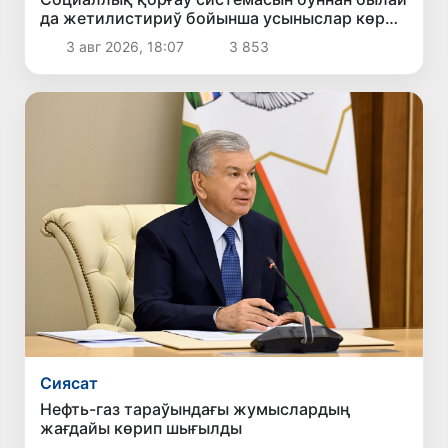
да жетилистириў бойынша усыныслар көрип
шығылды
3 авг 2026, 18:07
3 853
Сиясат
Нефть-газ тараўындағы жумыслардың
жағдайы көрип шығылды