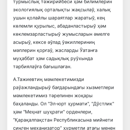
турмыслық тәжирийбеси ҳәм билимлерин
экологиялық орталықты жақсылаў, халық
ушын қолайлы шараятлар жаратыў, кең
көлемли қурылыс, абаданластырыў ҳәм
көклемзарластырыў жумысларын әмелге
асырыў, кексе әўлад ўәкиллериниң
мәплерин қорғаў, жасларды Ўатанға
муҳаббат ҳәм садықлық руўхында
тәрбиялаўға бағышлаған.
А.Тажиевтиң мәмлекетимизди
раўажландырыў бағдарындағы хызметлери
мәмлекетимиз тәрепинен жоқары
баҳаланды. Ол "Эл-юрт ҳурмати", "Дўстлик"
ҳәм "Меҳнат шуҳрати" орденлери,
“Қарақалпақстан Республикасына мийнети
сиңген механизатор” ҳүрметли атағы менен