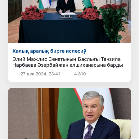
Халық аралық бирге ислесиў
Олий Мажлис Сенатының Баслығы Танзила
Нарбаева Әзербайжан елшиханасына барды
27 дек 2024, 23:41
4 810