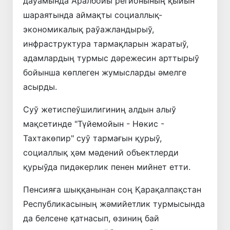
даўамында Аралбойы регионының қыйын
шараятында аймақты социаллық-
экономикалық раўажландырыў,
инфраструктура тармақларын жаратыў,
адамлардың турмыс дәрежесин арттырыў
бойынша көплеген жумысларды әмелге
асырды.
Суў жетиспеўшилигиниң алдын алыў
мақсетинде "Түйемойын - Нөкис -
Тахтакөпир" суў тармағын қурыў,
социаллық ҳәм мәдений объектлерди
қурыўда пидәкерлик пенен мийнет етти.
Пенсияға шыққанынан соң Қарақалпақстан
Республикасының жәмийетлик турмысында
да белсене қатнасып, өзиниң бай