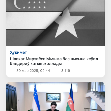
Ҳүкимет
Шавкат Мирзиёев Мьянма басшысына кеўил
билдириў хатын жоллады
30 мар 2025, 09:44
3 119