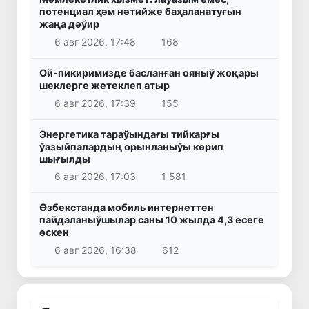
потенциал ҳәм нәтийже баҳаланатуғын
жаңа дәўир
6 авг 2026, 17:48
168
Ой-пикиримизде басланған ояныў жоқары
шеклерге жетеклеп атыр
6 авг 2026, 17:39
155
Энергетика тараўындағы тийкарғы
ўазыйпалардың орынланыўы көрип
шығылды
6 авг 2026, 17:03
1 581
Өзбекстанда мобиль интернеттен
пайдаланыўшылар саны 10 жылда 4,3 есеге
өскен
6 авг 2026, 16:38
612