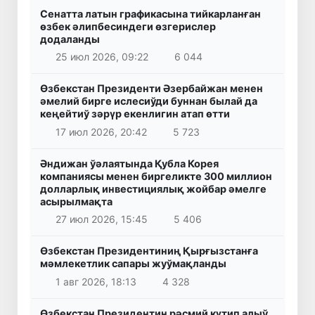
Сенатта латын графикасына тийкарланған
өзбек әлипбесиндеги өзгерислер
додаланды
25 июл 2026, 09:22
6 044
Өзбекстан Президенти Әзербайжан менен
әмелий бирге ислесиўди буннан былай да
кеңейтиў зәрүр екенлигин атап өтти
17 июл 2026, 20:42
5 723
Әндижан ўәлаятында Қубла Корея
компаниясы менен биргеликте 300 миллион
долларлық инвестициялық жойбар әмелге
асырылмақта
27 июл 2026, 15:45
5 406
Өзбекстан Президентиниң Қырғызстанға
мәмлекетлик сапары жуўмақланды
1 авг 2026, 18:13
4 328
Өзбекстан Президентин рәсмий күтип алыў