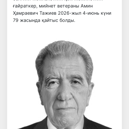
ғайраткер, мийнет ветераны Амин
Ҳамраевич Тажиев 2026-жыл 4-июнь күни
79 жасында қайтыс болды.