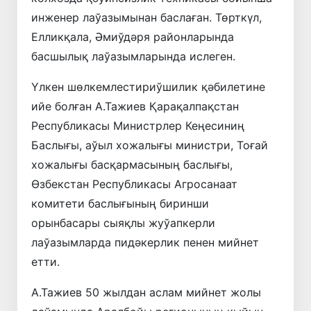
инженер лаўазымынан баслаған. Төрткүл,
Елликқала, Әмиўдәря районларында
басшылық лаўазымларында ислеген.
Үлкен шөлкемлестириўшилик қәбилетине
ийе болған А.Тажиев Қарақалпақстан
Республикасы Министрлер Кеңесиниң
Баслығы, аўыл хожалығы министри, Тоғай
хожалығы басқармасының баслығы,
Өзбекстан Республикасы Агросанаат
комитети баслығының биринши
орынбасары сыяқлы жуўапкерли
лаўазымларда пидәкерлик пенен мийнет
етти.
А.Тажиев 50 жылдан аслам мийнет жолы