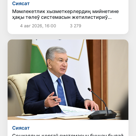
Сиясат
Мәмлекетлик хызметкерлердиң мийнетине
ҳақы төлеў системасын жетилистириў
бойынша усыныслар көрип шығылды
4 авг 2026, 16:00
3 279
Сиясат
Социаллық қорғаў системасын буннан былай