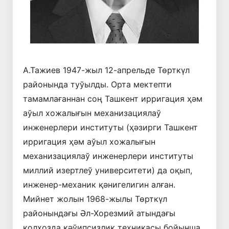
А.Тажиев 1947-жыл 12-апрельде Төрткүл
районында туўылды. Орта мектепти
тамамлағаннан соң Ташкент ирригация ҳәм
аўыл хожалығын механизациялаў
инженерлери институты (ҳәзирги Ташкент
ирригация ҳәм аўыл хожалығын
механизациялаў инженерлери институты
миллий изертлеў университети) да оқып,
инженер-механик қәнигелигин алған.
Мийнет жолын 1968-жылы Төрткүл
районындағы Әл-Хорезмий атындағы
колхозда қәўипсизлик техникасы бойынша