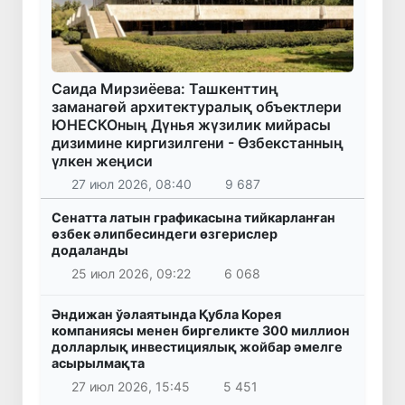
Саида Мирзиёева: Ташкенттиң
заманагөй архитектуралық объектлери
ЮНЕСКОның Дүнья жүзилик мийрасы
дизимине киргизилгени - Өзбекстанның
үлкен жеңиси
27 июл 2026, 08:40
9 687
Сенатта латын графикасына тийкарланған
өзбек әлипбесиндеги өзгерислер
додаланды
25 июл 2026, 09:22
6 068
Әндижан ўәлаятында Қубла Корея
компаниясы менен биргеликте 300 миллион
долларлық инвестициялық жойбар әмелге
асырылмақта
27 июл 2026, 15:45
5 451