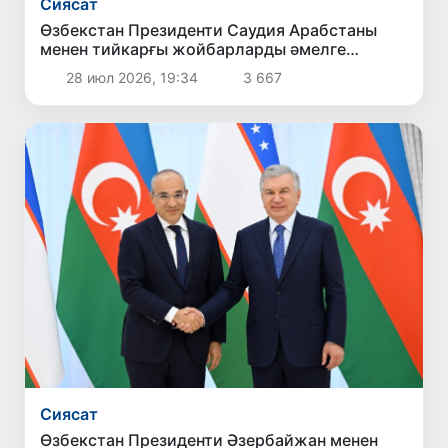
Сиясат
Өзбекстан Президенти Саудия Арабстаны
менен тийкарғы жойбарларды әмелге
асырыў мәселелерин додалады
28 июл 2026, 19:34
3 667
Сиясат
Өзбекстан Президенти Әзербайжан менен