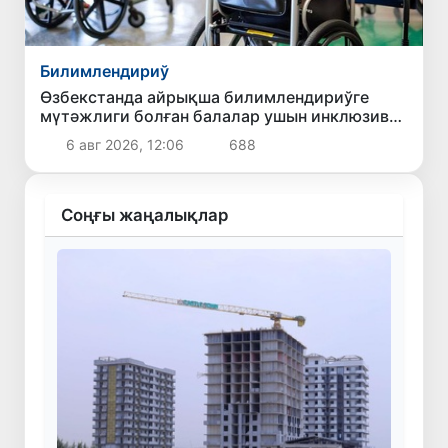
Билимлендириў
Өзбекстанда айрықша билимлендириўге
мүтәжлиги болған балалар ушын инклюзив
билимлендириў системасы
6 авг 2026, 12:06
688
жетилистирилмекте
Соңғы жаңалықлар