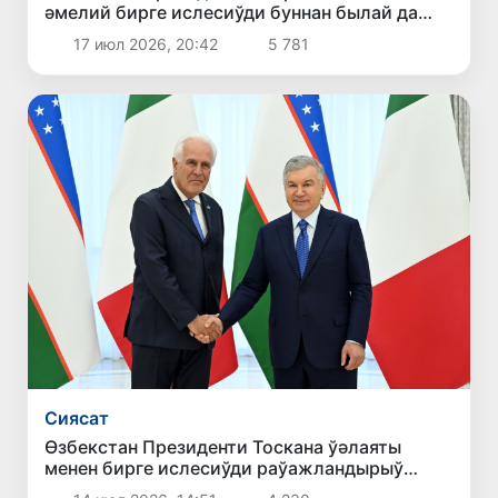
әмелий бирге ислесиўди буннан былай да
кеңейтиў зәрүр екенлигин атап өтти
17 июл 2026, 20:42
5 781
Сиясат
Өзбекстан Президенти Тоскана ўәлаяты
менен бирге ислесиўди раўажландырыў
ушын жоқары потенциал бар екенин атап