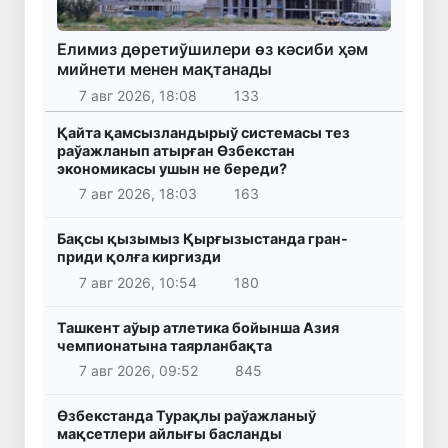
Елимиз дөретиўшилери өз кәсиби ҳәм
мийнети менен мақтанады
7 авг 2026, 18:08
133
Қайта қамсызландырыў системасы тез
раўажланып атырған Өзбекстан
экономикасы ушын не береди?
7 авг 2026, 18:03
163
Бақсы қызымыз Қырғызыстанда гран-
приди қолға киргизди
7 авг 2026, 10:54
180
Ташкент аўыр атлетика бойынша Азия
чемпионатына таярланбақта
7 авг 2026, 09:52
845
Өзбекстанда Турақлы раўажланыў
мақсетлери айлығы басланды