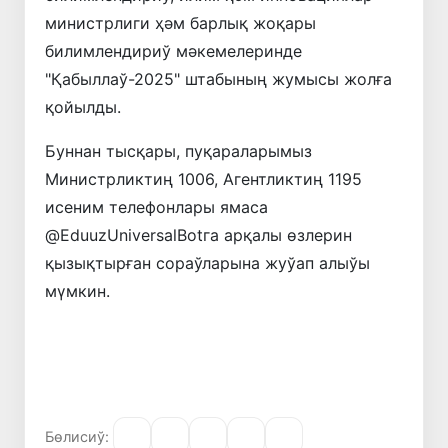
министрлиги ҳәм барлық жоқары
билимлендириў мәкемелеринде
"Қабыллаў-2025" штабының жумысы жолға
қойылды.
Буннан тысқары, пуқараларымыз
Министрликтиң 1006, Агентликтиң 1195
исеним телефонлары ямаса
@EduuzUniversalBotга арқалы өзлерин
қызықтырған сораўларына жуўап алыўы
мүмкин.
Бөлисиў: