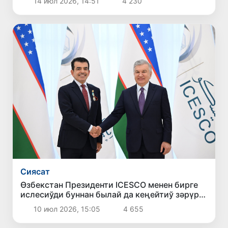
14 июл 2026, 14:51
4 230
өтти
Сиясат
Өзбекстан Президенти ICESCO менен бирге
ислесиўди буннан былай да кеңейтиў зәрүр
екенлигин атап өтти
10 июл 2026, 15:05
4 655