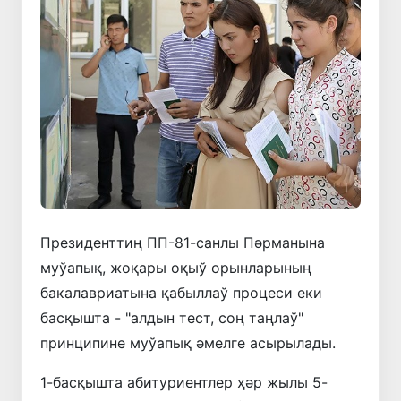
Президенттиң ПП-81-санлы Пәрманына
муўапық, жоқары оқыў орынларының
бакалавриатына қабыллаў процеси еки
басқышта - "алдын тест, соң таңлаў"
принципине муўапық әмелге асырылады.
1-басқышта абитуриентлер ҳәр жылы 5-