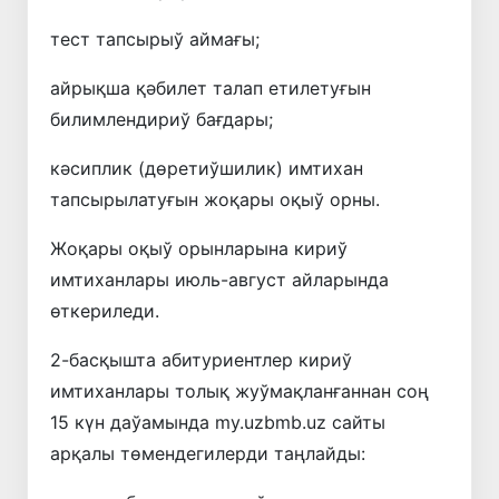
тест тапсырыў аймағы;
айрықша қәбилет талап етилетуғын
билимлендириў бағдары;
кәсиплик (дөретиўшилик) имтихан
тапсырылатуғын жоқары оқыў орны.
Жоқары оқыў орынларына кириў
имтиханлары июль-август айларында
өткериледи.
2-басқышта абитуриентлер кириў
имтиханлары толық жуўмақланғаннан соң
15 күн даўамында my.uzbmb.uz сайты
арқалы төмендегилерди таңлайды: