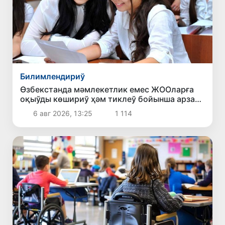
Билимлендириў
Өзбекстанда мәмлекетлик емес ЖООларға
оқыўды көшириў ҳәм тиклеў бойынша арза
бериў мүддети 10-августқа шекем
6 авг 2026, 13:25
1 114
создырылды