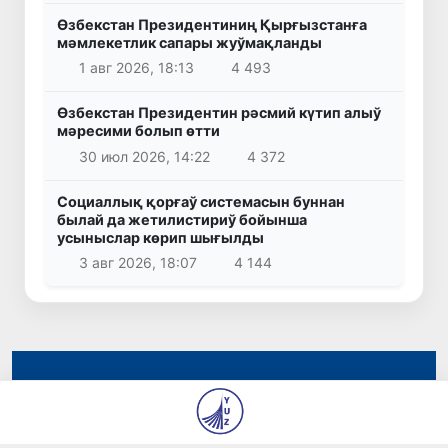
Өзбекстан Президентиниң Қырғызстанға
мәмлекетлик сапары жуўмақланды
1 авг 2026, 18:13
4 493
Өзбекстан Президентин рәсмий күтип алыў
мәресими болып өтти
30 июл 2026, 14:22
4 372
Социаллық қорғаў системасын буннан
былай да жетилистириў бойынша
усыныслар көрип шығылды
3 авг 2026, 18:07
4 144
© 2026
«Янги Ўзбекистон» и «Правда Востока»
газеталары редакциясы