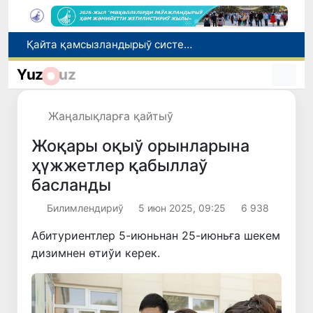
Ташкент аўыр атлетика бойынша Азия чемпионатына таярланбақта
Өзбекстанда Турақлы раўажланыў мақсетлери айлығы басланды
Yuz
uz
Июль айында Миграция агентлигиниң Москва қаласындағы ўәкилханасы 1 мың 800 ден аслам Өзбекстан пуқараларына жәрдем көрсетти
Елимиз дөретиўшилери өз кәсиби ҳәм мийнети менен мақтанады
Жаңалықларға қайтыў
Қайта қамсызландырыў системасы тез раўажланып атырған Өзбекстан экономикасы ушын не береди?
Жоқары оқыў орынларына
ҳүжжетлер қабыллаў
басланды
Билимлендириў
5 июн 2025, 09:25
6 938
Абитуриентлер 5-июньнан 25-июньға шекем
дизимнен өтиўи керек.