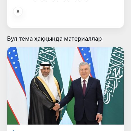
#
Бул тема ҳаққында материаллар