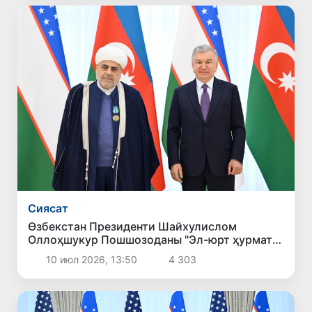
Сиясат
Өзбекстан Президенти Шайхулислом
Оллоҳшукур Пошшозоданы "Эл-юрт ҳурмати"
ордени менен сыйлықлады
10 июл 2026, 13:50
4 303