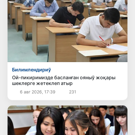
Билимлендириў
Ой-пикиримизде басланған ояныў жоқары
шеклерге жетеклеп атыр
6 авг 2026, 17:39
231