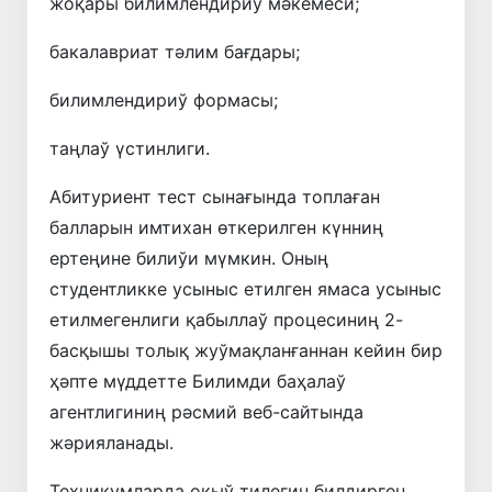
жоқары билимлендириў мәкемеси;
бакалавриат тәлим бағдары;
билимлендириў формасы;
таңлаў үстинлиги.
Абитуриент тест сынағында топлаған
балларын имтихан өткерилген күнниң
ертеңине билиўи мүмкин. Оның
студентликке усыныс етилген ямаса усыныс
етилмегенлиги қабыллаў процесиниң 2-
басқышы толық жуўмақланғаннан кейин бир
ҳәпте мүддетте Билимди баҳалаў
агентлигиниң рәсмий веб-сайтында
жәрияланады.
Техникумларда оқыў тилегин билдирген