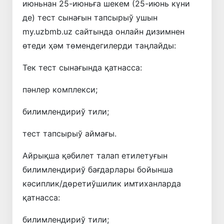
июньнан 25-июньға шекем (25-июнь күни
де) тест сынағын тапсырыў ушын
my.uzbmb.uz сайтында онлайн дизимнен
өтеди ҳәм төмендегилерди таңлайды:
Тек тест сынағында қатнасса:
пәнлер комплекси;
билимлендириў тили;
тест тапсырыў аймағы.
Айрықша қәбилет талап етилетуғын
билимлендириў бағдарлары бойынша
кәсиплик/дөретиўшилик имтиханларда
қатнасса:
билимлендириў тили;