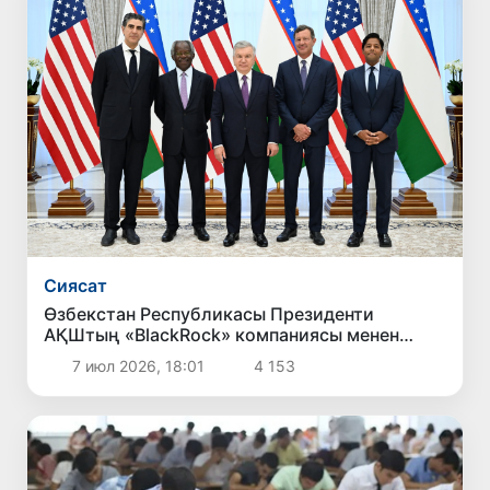
Сиясат
Өзбекстан Республикасы Президенти
АҚШтың «BlackRock» компаниясы менен
бирге ислесиўдиң тийкарғы бағдарларын
7 июл 2026, 18:01
4 153
белгилеп берди