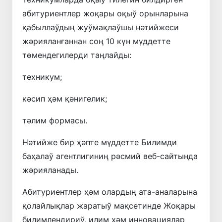
абитуриентлер жоқары оқыў орынларына
қабыллаўдың жуўмақлаўшы нәтийжеси
жәрияланғаннан соң 10 күн мүддетте
төмендегилерди таңлайды:
техникум;
кәсип ҳәм қәнигелик;
тәлим формасы.
Нәтийже бир ҳәпте мүддетте Билимди
баҳалаў агентлигиниң рәсмий веб-сайтында
жәрияланады.
Абитуриентлер ҳәм олардың ата-аналарына
қолайлықлар жаратыў мақсетинде Жоқары
билимлендириў, илим ҳәм инновациялар