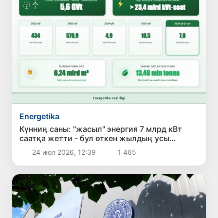
Energetika
Күнниң саны: "жасыл" энергия 7 млрд кВт
саатқа жетти - бул өткен жылдың усы
дәўирине салыстырғанда 23 процентке көп
24 июл 2026, 12:39
1 465