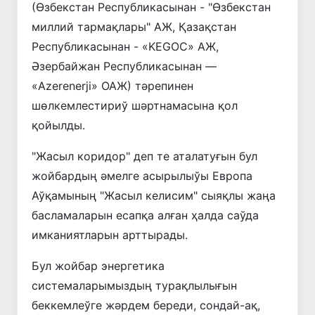
(Өзбекстан Республикасынан - "Өзбекстан
миллий тармақлары" АЖ, Қазақстан
Республикасынан - «KEGOC» АЖ,
Әзербайжан Республикасынан —
«Azerenerji» ОАЖ) тәрепинен
шөлкемлестириў шәртнамасына қол
қойылды.
"Жасыл коридор" деп те аталатуғын бул
жойбардың әмелге асырылыўы Европа
Аўқамының "Жасыл келисим" сыяқлы жаңа
басламаларын есапқа алған ҳалда саўда
имканиятларын арттырады.
Бул жойбар энергетика
системаларымыздың турақлылығын
беккемлеўге жәрдем береди, сондай-ақ,