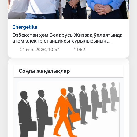
Energetika
Өзбекстан ҳәм Беларусь Жиззақ ўәлаятында
атом электр станциясы қурылысының
барысын додалады
21 июл 2026, 10:54
1 952
Соңғы жаңалықлар