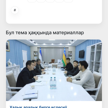
#
Бул тема ҳаққында материаллар
Халық аралық бирге ислесиў