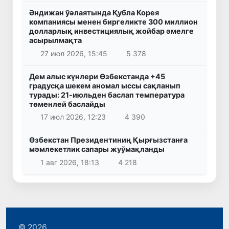
Әндижан ўәлаятында Қубла Корея
компаниясы менен биргеликте 300 миллион
долларлық инвестициялық жойбар әмелге
асырылмақта
27 июл 2026, 15:45
5 378
Дем алыс күнлери Өзбекстанда +45
градусқа шекем аномал ыссы сақланып
турады: 21-июльден баслап температура
төменлей баслайды
17 июл 2026, 12:23
4 390
Өзбекстан Президентиниң Қырғызстанға
мәмлекетлик сапары жуўмақланды
1 авг 2026, 18:13
4 218
© 2026