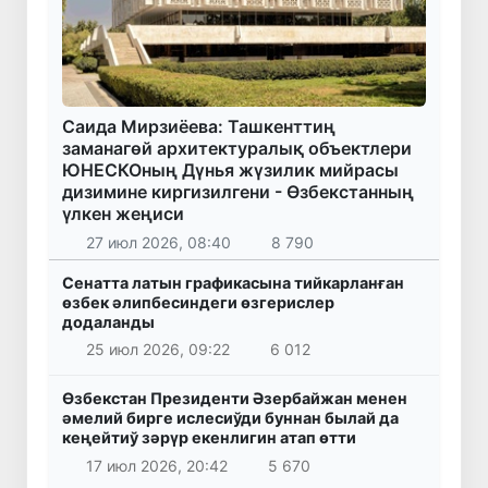
Саида Мирзиёева: Ташкенттиң
заманагөй архитектуралық объектлери
ЮНЕСКОның Дүнья жүзилик мийрасы
дизимине киргизилгени - Өзбекстанның
үлкен жеңиси
27 июл 2026, 08:40
8 790
Сенатта латын графикасына тийкарланған
өзбек әлипбесиндеги өзгерислер
додаланды
25 июл 2026, 09:22
6 012
Өзбекстан Президенти Әзербайжан менен
әмелий бирге ислесиўди буннан былай да
кеңейтиў зәрүр екенлигин атап өтти
17 июл 2026, 20:42
5 670