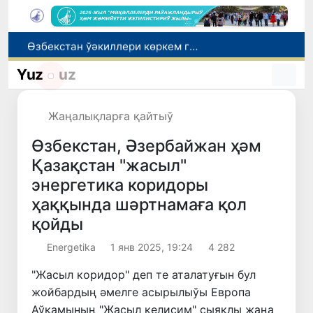
Өзбекстан ўәкиллери көркем гимнастика бойынша жәҳән чемпионатында қатнасады
Июль айында Өзбекстанда азық-аўқат өнимлери баҳасының төменлеўи, айырым товарлар ҳәм хызметлер баҳасының өсиўи бақланды
Yuz
uz
Мәмлекетлик хызмет: лаўазым емес, потенциал ҳәм нәтийже баҳаланатуғын жаңа дәўир
Ой-пикиримизде басланған ояныў жоқары шеклерге жетеклеп атыр
Жаңалықларға қайтыў
Өзбекстан мал гөши импортын арттырды: Ҳиндстан ҳәм Беларусь тийкарғы жеткерип бериўшилерге айланды
Өзбекстан, Әзербайжан ҳәм
Қазақстан "жасыл"
энергетика коридоры
ҳаққында шәртнамаға қол
қойды
Energetika
1 янв 2025, 19:24
4 282
"Жасыл коридор" деп те аталатуғын бул
жойбардың әмелге асырылыўы Европа
Аўқамының "Жасыл келисим" сыяқлы жаңа