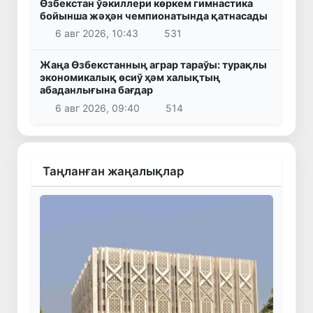
Өзбекстан ўәкиллери көркем гимнастика
бойынша жәҳән чемпионатында қатнасады
6 авг 2026, 10:43
531
Жаңа Өзбекстанның аграр тараўы: турақлы
экономикалық өсиў ҳәм халықтың
абаданлығына бағдар
6 авг 2026, 09:40
514
Таңланған жаңалықлар