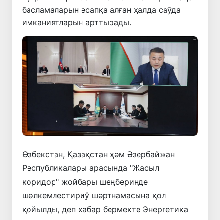
басламаларын есапқа алған ҳалда саўда
имканиятларын арттырады.
Өзбекстан, Қазақстан ҳәм Әзербайжан
Республикалары арасында "Жасыл
коридор" жойбары шеңберинде
шөлкемлестириў шәртнамасына қол
қойылды, деп хабар бермекте Энергетика