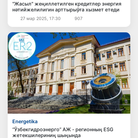
"Жасыл" жеңиллетилген кредитлер энергия
нәтийжелилигин арттырыўға хызмет етеди
27 мар 2025, 17:30
907
Energetika
“Ўзбекгидроэнерго” АЖ - регионның ESG
жетекшилериниң шыңында