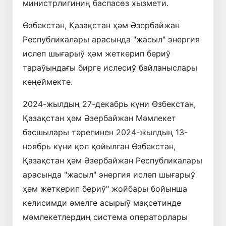
министрлигиниң баспасөз хызмети.
Өзбекстан, Қазақстан ҳәм Әзербайжан
Республикалары арасында "жасыл" энергия
ислеп шығарыў ҳәм жеткерип бериў
тараўындағы бирге ислесиў байланыслары
кеңеймекте.
2024-жылдың 27-декабрь күни Өзбекстан,
Қазақстан ҳәм Әзербайжан Мәмлекет
басшылары тәрепинен 2024-жылдың 13-
ноябрь күни қол қойылған Өзбекстан,
Қазақстан ҳәм Әзербайжан Республикалары
арасында "жасыл" энергия ислеп шығарыў
ҳәм жеткерип бериў" жойбары бойынша
келисимди әмелге асырыў мақсетинде
мәмлекетлердиң система операторлары