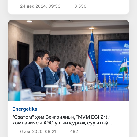
24 дек 2024, 09:53
3 550
Energetika
"Өзатом" ҳәм Венгрияның “MVM EGI Zrt.”
компаниясы АЭС ушын қурғақ суўытыў
системалары жойбарын әмелге асырыў
6 авг 2026, 09:21
492
мәселесин додалады