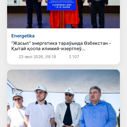
Energetika
"Жасыл" энергетика тараўында Өзбекстан -
Қытай қоспа илимий-изертлеў
лабораториясы ашылды
23 июл 2026, 09:18
2 107