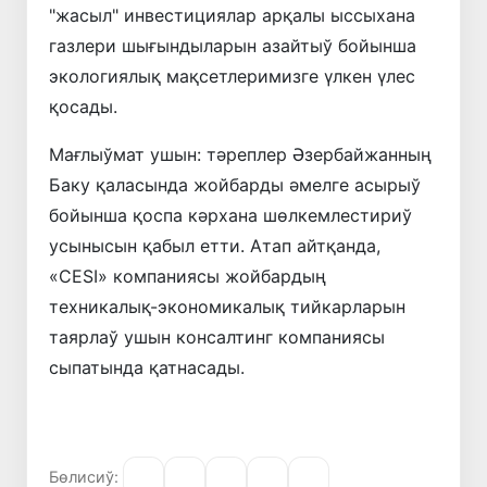
"жасыл" инвестициялар арқалы ыссыхана
газлери шығындыларын азайтыў бойынша
экологиялық мақсетлеримизге үлкен үлес
қосады.
Мағлыўмат ушын: тәреплер Әзербайжанның
Баку қаласында жойбарды әмелге асырыў
бойынша қоспа кәрхана шөлкемлестириў
усынысын қабыл етти. Атап айтқанда,
«CESI» компаниясы жойбардың
техникалық-экономикалық тийкарларын
таярлаў ушын консалтинг компаниясы
сыпатында қатнасады.
Бөлисиў: