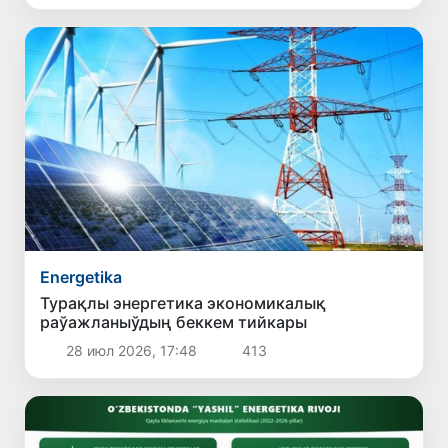
Energetika
Турақлы энергетика экономикалық
раўажланыўдың беккем тийкары
28 июл 2026, 17:48
413