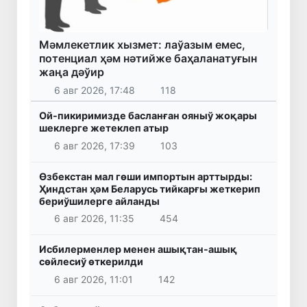
Мәмлекетлик хызмет: лаўазым емес,
потенциал ҳәм нәтийже баҳаланатуғын
жаңа дәўир
6 авг 2026, 17:48
118
Ой-пикиримизде басланған ояныў жоқары
шеклерге жетеклеп атыр
6 авг 2026, 17:39
103
Өзбекстан мал гөши импортын арттырды:
Ҳиндстан ҳәм Беларусь тийкарғы жеткерип
бериўшилерге айланды
6 авг 2026, 11:35
454
Исбилерменлер менен ашықтан-ашық
сөйлесиў өткерилди
6 авг 2026, 11:01
142