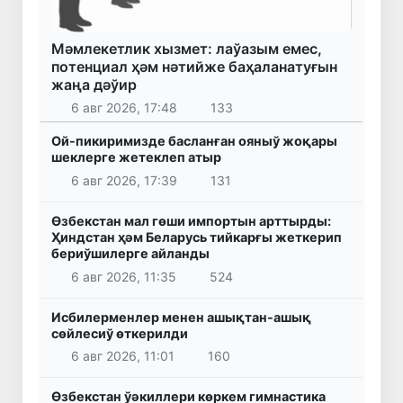
Мәмлекетлик хызмет: лаўазым емес,
потенциал ҳәм нәтийже баҳаланатуғын
жаңа дәўир
6 авг 2026, 17:48
133
Ой-пикиримизде басланған ояныў жоқары
шеклерге жетеклеп атыр
6 авг 2026, 17:39
131
Өзбекстан мал гөши импортын арттырды:
Ҳиндстан ҳәм Беларусь тийкарғы жеткерип
бериўшилерге айланды
6 авг 2026, 11:35
524
Исбилерменлер менен ашықтан-ашық
сөйлесиў өткерилди
6 авг 2026, 11:01
160
Өзбекстан ўәкиллери көркем гимнастика