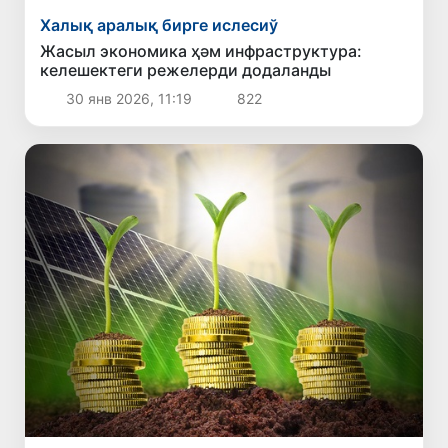
Халық аралық бирге ислесиў
Жасыл экономика ҳәм инфраструктура:
келешектеги режелерди додаланды
30 янв 2026, 11:19
822