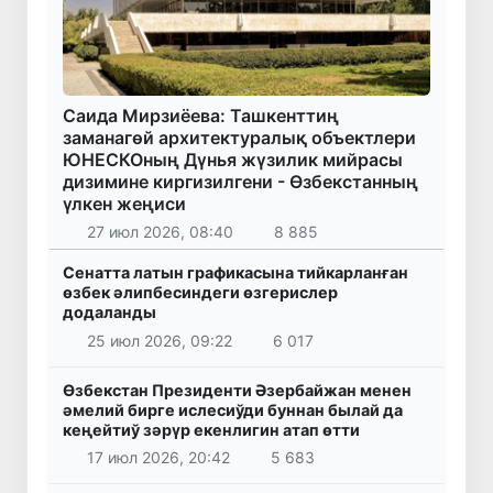
Саида Мирзиёева: Ташкенттиң
заманагөй архитектуралық объектлери
ЮНЕСКОның Дүнья жүзилик мийрасы
дизимине киргизилгени - Өзбекстанның
үлкен жеңиси
27 июл 2026, 08:40
8 885
Сенатта латын графикасына тийкарланған
өзбек әлипбесиндеги өзгерислер
додаланды
25 июл 2026, 09:22
6 017
Өзбекстан Президенти Әзербайжан менен
әмелий бирге ислесиўди буннан былай да
кеңейтиў зәрүр екенлигин атап өтти
17 июл 2026, 20:42
5 683