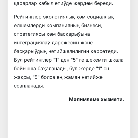
қарарлар қабыл етиўде жәрдем береди.
Рейтинглер экологиялық ҳәм социаллық
өлшемлерди компанияның бизнеси,
стратегиясы ҳәм басқарыўына
интеграциялаў дәрежесин және
басқарыўдың нәтийжелилигин көрсетеди.
Бул рейтинглер "1" ден "5" ге шекемги шкала
бойынша баҳаланады, бул жерде "1" ең
жақсы, "5" болса ең жаман нәтийже
есапланады.
Мәлимлеме хызмети.