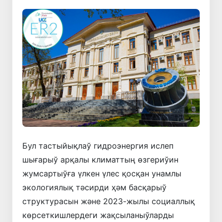
Бул тастыйықлаў гидроэнергия ислеп
шығарыў арқалы климаттың өзгериўин
жумсартыўға үлкен үлес қосқан унамлы
экологиялық тәсирди ҳәм басқарыў
структурасын және 2023-жылы социаллық
көрсеткишлердеги жақсыланыўларды