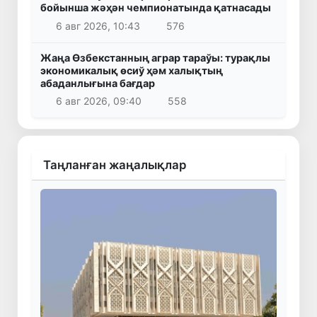
бойынша жәҳән чемпионатында қатнасады
6 авг 2026, 10:43
576
Жаңа Өзбекстанның аграр тараўы: турақлы
экономикалық өсиў ҳәм халықтың
абаданлығына бағдар
6 авг 2026, 09:40
558
Таңланған жаңалықлар