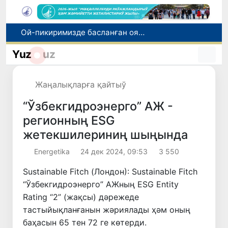
Ой-пикиримизде басланған ояныў жоқары шеклерге жетеклеп атыр
Өзбекстан мал гөши импортын арттырды: Ҳиндстан ҳәм Беларусь тийкарғы жеткерип бериўшилерге айланды
Өзбекстан ўәкиллери көркем гимнастика бойынша жәҳән чемпионатында қатнасады
Yuz
uz
Июль айында Өзбекстанда азық-аўқат өнимлери баҳасының төменлеўи, айырым товарлар ҳәм хызметлер баҳасының өсиўи бақланды
Мәмлекетлик хызмет: лаўазым емес, потенциал ҳәм нәтийже баҳаланатуғын жаңа дәўир
Жаңалықларға қайтыў
“Ўзбекгидроэнерго” АЖ -
регионның ESG
жетекшилериниң шыңында
Energetika
24 дек 2024, 09:53
3 550
Sustainable Fitch (Лондон): Sustainable Fitch
“Ўзбекгидроэнерго” АЖның ESG Entity
Rating “2” (жақсы) дәрежеде
тастыйықланғанын жәриялады ҳәм оның
баҳасын 65 тен 72 ге көтерди.