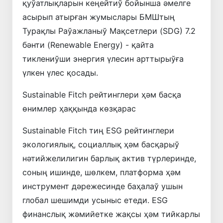
қуўатлықларын кеңейтиў бойынша әмелге
асырып атырған жумыслары БМШтың
Турақлы Раўажланыў Мақсетлери (SDG) 7.2
бәнти (Renewable Energy) - қайта
тиклениўши энергия үлесин арттырыўға
үлкен үлес қосады.
Sustainable Fitch рейтинглери ҳәм басқа
өнимлер ҳаққында көзқарас
Sustainable Fitch тиң ESG рейтинглери
экологиялық, социаллық ҳәм басқарыў
нәтийжелилигин барлық актив түрлеринде,
соның ишинде, шөлкем, платформа ҳәм
инструмент дәрежесинде баҳалаў ушын
глобал шешимди усыныс етеди. ESG
финанслық жәмийетке жақсы ҳәм тийкарлы