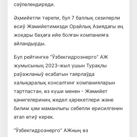
сәўлелендиреди.
Әҳмийетли тәрепи, бул 7 баллық сезилерли
өсиў Жәмийетимизди Орайлық Азиядағы ең
жоқары баҳаға ийе болған компанияға
айландырды.
Бул рейтингке “Ўзбекгидроэнерго” АЖ
жумысының 2023-жыл ушын Турақлы
раўажланыў есабатын таярлаўда
халықаралық консалтинг компанияларын
тартпастан, өз күши менен - Жәмийет
қәнигелериниң жедел ҳәрекетлери және
билим ҳәм маманлығы себепли ерисилгенин
атап өтиў керек.
“Ўзбекгидроэнерго” АЖның өз