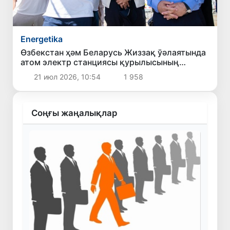
Energetika
Өзбекстан ҳәм Беларусь Жиззақ ўәлаятында
атом электр станциясы қурылысының
барысын додалады
21 июл 2026, 10:54
1 958
Соңғы жаңалықлар