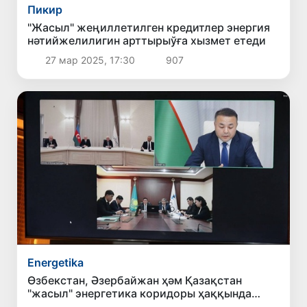
Пикир
"Жасыл" жеңиллетилген кредитлер энергия
нәтийжелилигин арттырыўға хызмет етеди
27 мар 2025, 17:30
907
Energetika
Өзбекстан, Әзербайжан ҳәм Қазақстан
"жасыл" энергетика коридоры ҳаққында
шәртнамаға қол қойды