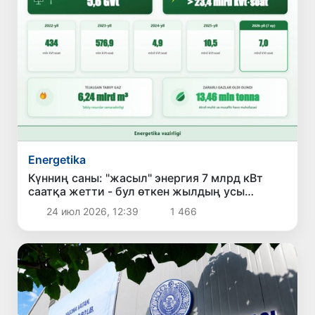
Energetika
Күнниң саны: "жасыл" энергия 7 млрд кВт
саатқа жетти - бул өткен жылдың усы
дәўирине салыстырғанда 23 процентке көп
24 июл 2026, 12:39
1 466