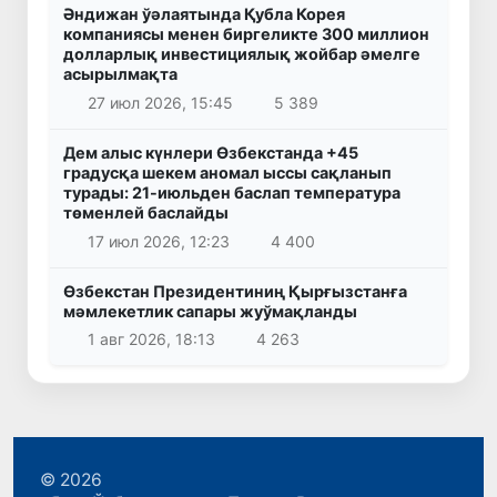
Әндижан ўәлаятында Қубла Корея
компаниясы менен биргеликте 300 миллион
долларлық инвестициялық жойбар әмелге
асырылмақта
27 июл 2026, 15:45
5 389
Дем алыс күнлери Өзбекстанда +45
градусқа шекем аномал ыссы сақланып
турады: 21-июльден баслап температура
төменлей баслайды
17 июл 2026, 12:23
4 400
Өзбекстан Президентиниң Қырғызстанға
мәмлекетлик сапары жуўмақланды
1 авг 2026, 18:13
4 263
© 2026