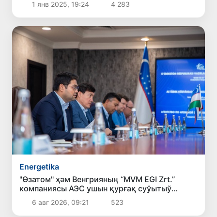
1 янв 2025, 19:24
4 283
Energetika
"Өзатом" ҳәм Венгрияның “MVM EGI Zrt.”
компаниясы АЭС ушын қурғақ суўытыў
системалары жойбарын әмелге асырыў
6 авг 2026, 09:21
523
мәселесин додалады