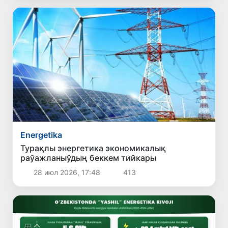
Energetika
Турақлы энергетика экономикалық
раўажланыўдың беккем тийкары
28 июл 2026, 17:48
413