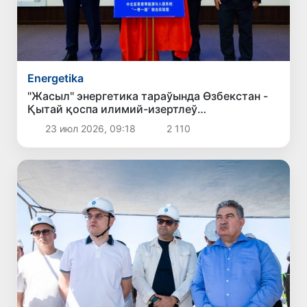
Energetika
"Жасыл" энергетика тараўында Өзбекстан -
Қытай қоспа илимий-изертлеў
лабораториясы ашылды
23 июл 2026, 09:18
2 110