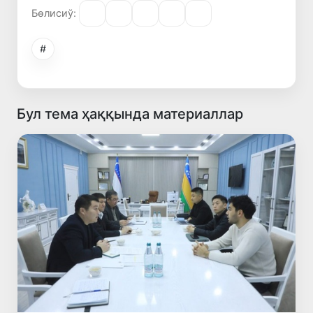
Бөлисиў:
#
Бул тема ҳаққында материаллар