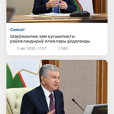
Сиясат
Шарўашылық ҳәм қусшылықты
раўажландырыў илажлары додаланды
5 авг 2026, 17:07
2 980