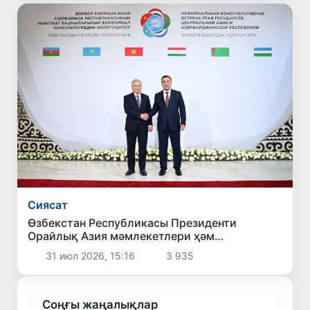
Сиясат
Өзбекстан Республикасы Президенти
Орайлық Азия мәмлекетлери ҳәм
Әзербайжан арасындағы регионаллық бирге
31 июл 2026, 15:16
3 935
ислесиўди раўажландырыў
перспективаларын белгилеп берди
Соңғы жаңалықлар