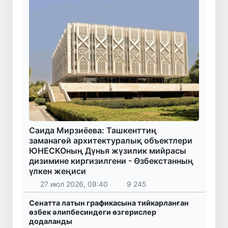
Саида Мирзиёева: Ташкенттиң
заманагөй архитектуралық объектлери
ЮНЕСКОның Дүнья жүзилик мийрасы
дизимине киргизилгени - Өзбекстанның
үлкен жеңиси
27 июл 2026, 08:40
9 245
Сенатта латын графикасына тийкарланған
өзбек әлипбесиндеги өзгерислер
додаланды