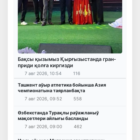
Бақсы қызымыз Қырғызыстанда гран-
приди қолға киргизди
7 авг 2026, 10:54
116
Ташкент аўыр атлетика бойынша Азия
чемпионатына таярланбақта
7 авг 2026, 09:52
558
Өзбекстанда Турақлы раўажланыў
мақсетлери айлығы басланды
7 авг 2026, 09:00
462