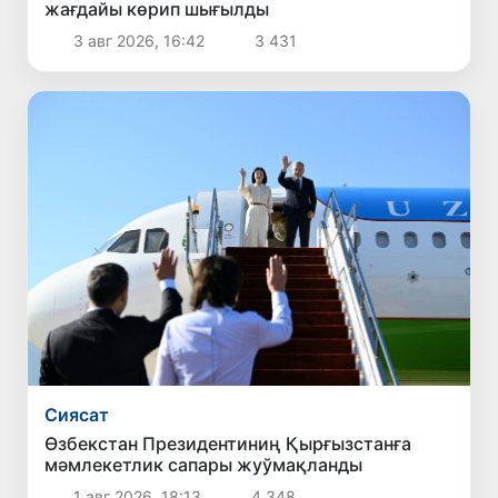
жағдайы көрип шығылды
3 авг 2026, 16:42
3 431
Сиясат
Өзбекстан Президентиниң Қырғызстанға
мәмлекетлик сапары жуўмақланды
1 авг 2026, 18:13
4 348