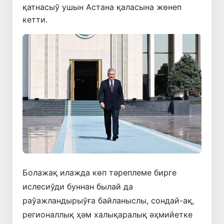
қатнасыў ушын Астана қаласына жөнеп
кетти.
Болажақ илажда көп тәреплеме бирге
ислесиўди буннан былай да
раўажландырыўға байланыслы, сондай-ақ,
регионаллық ҳәм халықаралық әҳмийетке