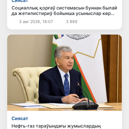
Сиясат
Социаллық қорғаў системасын буннан былай
да жетилистириў бойынша усыныслар көрип
шығылды
3 авг 2026, 18:07
3 889
Сиясат
Нефть-газ тараўындағы жумыслардың