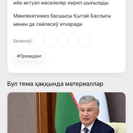
ийе актуал мәселелер көрип шығылады.
Мәмлекетимиз басшысы Қытай Баслығы
менен де сөйлесиў өткереди.
Бөлисиў:
#Президент
Бул тема ҳаққында материаллар