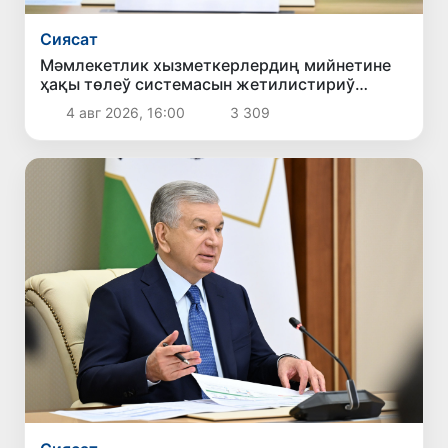
Сиясат
Мәмлекетлик хызметкерлердиң мийнетине
ҳақы төлеў системасын жетилистириў
бойынша усыныслар көрип шығылды
4 авг 2026, 16:00
3 309