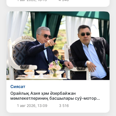
Сиясат
Орайлық Азия ҳәм Әзербайжан
мәмлекетлериниң басшылары суў-мотор
спорты бойынша чемпионаттың ашылыў
1 авг 2026, 13:09
3 516
мәресиминде қатнасты