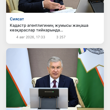
Сиясат
Кадастр агентлигиниң жумысы жаңаша
көзқараслар тийкарында
шөлкемлестириледи
4 авг 2026, 17:33
3 257