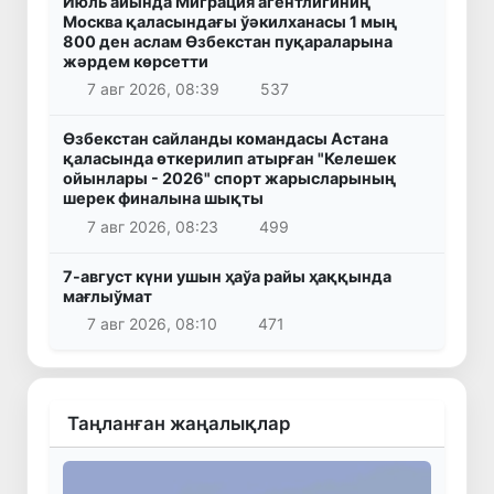
Июль айында Миграция агентлигиниң
Москва қаласындағы ўәкилханасы 1 мың
800 ден аслам Өзбекстан пуқараларына
жәрдем көрсетти
7 авг 2026, 08:39
537
Өзбекстан сайланды командасы Астана
қаласында өткерилип атырған "Келешек
ойынлары - 2026" спорт жарысларының
шерек финалына шықты
7 авг 2026, 08:23
499
7-август күни ушын ҳаўа райы ҳаққында
мағлыўмат
7 авг 2026, 08:10
471
Таңланған жаңалықлар