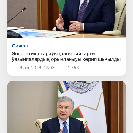
Сиясат
Энергетика тараўындағы тийкарғы
ўазыйпалардың орынланыўы көрип шығылды
6 авг 2026, 17:03
1 756