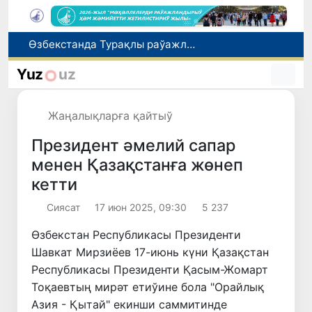
Июль айында Миграция агентлигиниң Москва қаласындағы ўәкилханасы 1 мың 800 ден аслам Өзбекстан пуқараларына жәрдем көрсетти
Өзбекстан сайланды командасы Астана қаласында өткерилип атырған "Келешек ойынлары - 2026" спорт жарысларының шерек финалына шықты
Yuz
uz
7-август күни ушын ҳаўа райы ҳаққында мағлыўмат
Ташкент аўыр атлетика бойынша Азия чемпионатына таярланбақта
Жаңалықларға қайтыў
Өзбекстанда Турақлы раўажланыў мақсетлери айлығы басланды
Президент әмелий сапар
менен Қазақстанға жөнеп
кетти
Сиясат
17 июн 2025, 09:30
5 237
Өзбекстан Республикасы Президенти
Шавкат Мирзиёев 17-июнь күни Қазақстан
Республикасы Президенти Қасым-Жомарт
Тоқаевтың мирәт етиўине бола "Орайлық
Азия - Қытай" екинши саммитинде