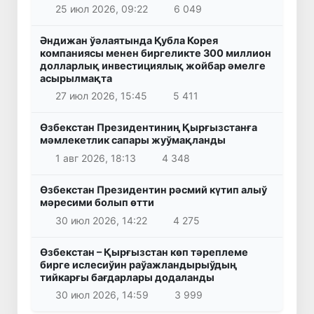
25 июл 2026, 09:22
6 049
Әндижан ўәлаятында Қубла Корея
компаниясы менен биргеликте 300 миллион
долларлық инвестициялық жойбар әмелге
асырылмақта
27 июл 2026, 15:45
5 411
Өзбекстан Президентиниң Қырғызстанға
мәмлекетлик сапары жуўмақланды
1 авг 2026, 18:13
4 348
Өзбекстан Президентин рәсмий күтип алыў
мәресими болып өтти
30 июл 2026, 14:22
4 275
Өзбекстан – Қырғызстан көп тәреплеме
бирге ислесиўин раўажландырыўдың
тийкарғы бағдарлары додаланды
30 июл 2026, 14:59
3 999