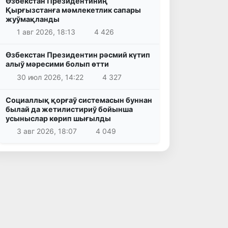
Өзбекстан Президентиниң
Қырғызстанға мәмлекетлик сапары
жуўмақланды
1 авг 2026, 18:13
4 426
Өзбекстан Президентин рәсмий күтип
алыў мәресими болып өтти
30 июл 2026, 14:22
4 327
Социаллық қорғаў системасын буннан
былай да жетилистириў бойынша
усыныслар көрип шығылды
3 авг 2026, 18:07
4 049