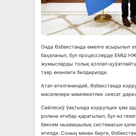
Онда Өзбекстанда әмелге асырылып а
баҳаланып, бул процесслерде БМШ НЖ
жумысларды толық қоллап-қуўатлайту
таяр екенлиги билдирилди.
Атап өтилгениндей, Өзбекстанда корр
мәселелери мәмлекетлик сиясат дәреж
Сөйлесиў ўақтында коррупция ҳәм ад
ролине итибар қаратылып, бул өз гез
беккем нызамшылық системасын қәлип
өтилди. Соның менен бирге, Өзбекста