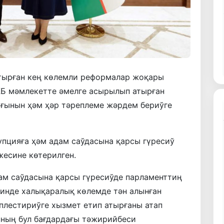
тырған кең көлемли реформалар жоқары
Б мәмлекетте әмелге асырылып атырған
ғынын ҳәм ҳәр тәреплеме жәрдем бериўге
упцияға ҳәм адам саўдасына қарсы гүресиў
есине көтерилген.
ам саўдасына қарсы гүресиўде парламенттиң
егинде халықаралық көлемде тән алынған
лестириўге хызмет етип атырғаны атап
нның бул бағдардағы тәжирийбеси