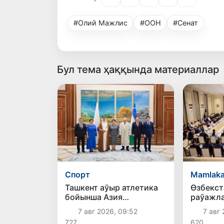
#Олий Мажлис
#ООН
#Сенат
Бул тема ҳаққында материаллар
Спорт
Mamlaka
Ташкент аўыр атлетика
Өзбекст
бойынша Азия
раўажла
чемпионатына
айлығы 
7 авг 2026, 09:52
7 авг 
таярланбақта
727
620