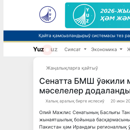
Өзбекстанда Турақлы раўажланыў мақс
Yuz
uz
Сиясат
Экономика
Елимиз дөретиўшилери өз кәсиби ҳәм м
Жаңалықларға қайтыў
Сенатта БМШ ўәкили 
мәселелер додаланд
Халық аралық бирге ислесиў
20 июн 20
Олий Мажлис Сенатының Баслығы Тан
жынаятшылық бойынша басқармасының
Пакистан ҳәм Ирандағы регионаллық 