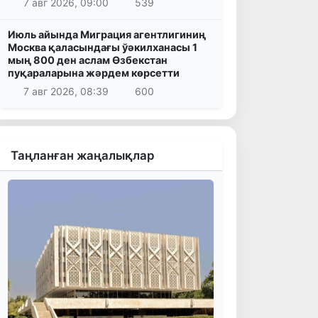
7 авг 2026, 09:00
539
Июль айында Миграция агентлигиниң
Москва қаласындағы ўәкилханасы 1
мың 800 ден аслам Өзбекстан
пуқараларына жәрдем көрсетти
7 авг 2026, 08:39
600
Таңланған жаңалықлар