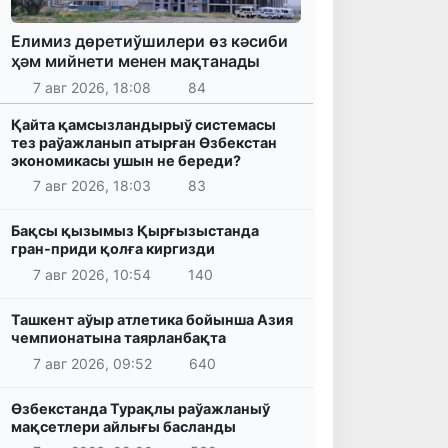
Елимиз дөретиўшилери өз кәсиби
ҳәм мийнети менен мақтанады
7 авг 2026, 18:08
84
Қайта қамсызландырыў системасы
тез раўажланып атырған Өзбекстан
экономикасы ушын не береди?
7 авг 2026, 18:03
83
Бақсы қызымыз Қырғызыстанда
гран-приди қолға киргизди
7 авг 2026, 10:54
140
Ташкент аўыр атлетика бойынша Азия
чемпионатына таярланбақта
7 авг 2026, 09:52
640
Өзбекстанда Турақлы раўажланыў
мақсетлери айлығы басланды