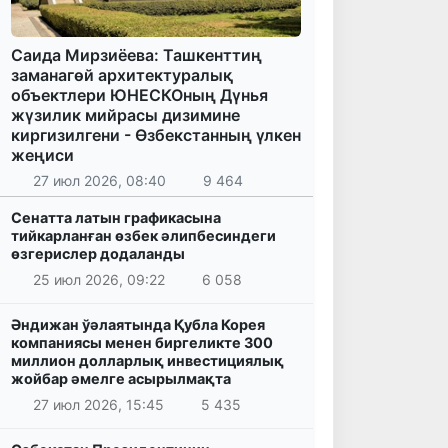
Саида Мирзиёева: Ташкенттиң
заманагөй архитектуралық
объектлери ЮНЕСКОның Дүнья
жүзилик мийрасы дизимине
киргизилгени - Өзбекстанның үлкен
жеңиси
27 июл 2026, 08:40
9 464
Сенатта латын графикасына
тийкарланған өзбек әлипбесиндеги
өзгерислер додаланды
25 июл 2026, 09:22
6 058
Әндижан ўәлаятында Қубла Корея
компаниясы менен биргеликте 300
миллион долларлық инвестициялық
жойбар әмелге асырылмақта
27 июл 2026, 15:45
5 435