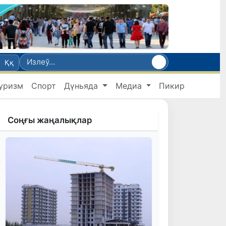
Ққ
уризм
Спорт
Дүньяда
Медиа
Пикир
Соңғы жаңалықлар