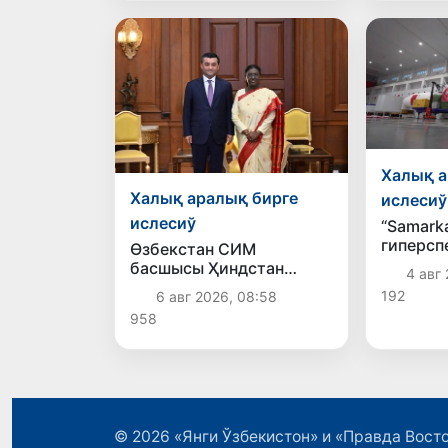
Халық а
Халық аралық бирге
ислесиў
ислесиў
“Samark
гиперсп
Өзбекстан СИМ
орбитағ
басшысы Ҳиндстан
4 авг 
шығары
басшылары менен
192
6 авг 2026, 08:58
сөйлесиўлер өткерди
958
Өзбекстан-Ҳиндстан
бизнес форумында
қатнасты
© 2026
«Янги Ўзбекистон» и «Правда Вост