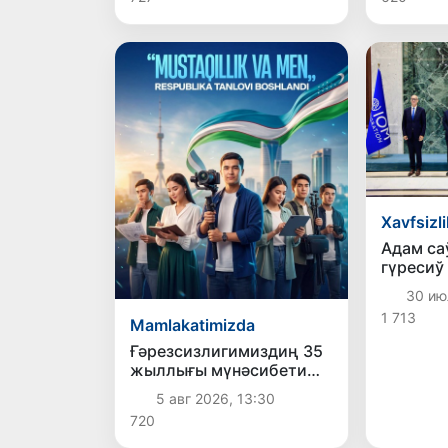
Xavfsizli
Адам са
гүресиў
миллий
30 ию
региона
1 713
ислесиў
Mamlakatimizda
тийкарғ
Ғәрезсизлигимиздиң 35
белгиле
жыллығы мүнәсибети
менен жаслар арасында
5 авг 2026, 13:30
дөретиўшилик таңлаў
720
жәрияланды