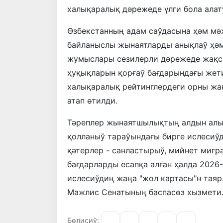
халықаралық дәрежеде үлги бола алат
Өзбекстанның адам саўдасына ҳәм мәж
байланыслы жынаятларды анықлаў ҳә
жумыслары сезилерли дәрежеде жақс
ҳуқықларын қорғаў бағдарындағы жет
халықаралық рейтинглердеги орны жа
атап өтилди.
Тәреплер жынаятшылықтың алдын алы
қолланыў тараўындағы бирге ислесиўд
қәтерлер - санластырыў, мийнет мигр
бағдарларды есапқа алған ҳалда 2026
ислесиўдиң жаңа "жол картасы"н таяр
Мажлис Сенатының баспасөз хызмети
Бөлисиў: