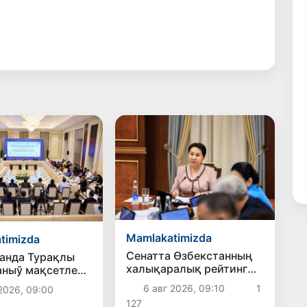
Mamlakatimizda
timizda
Сенатта Өзбекстанның
анда Турақлы
халықаралық рейтинг
ныў мақсетлери
ҳәм индекслердеги
басланды
6 авг 2026, 09:10
1
2026, 09:00
орнын жақсылаў
127