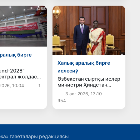
ралық бирге
Халық аралық бирге
and-2028”
ислесиў
ектрал жолдасы
Өзбекстан сыртқы ислер
а 5-август күни
министри Ҳиндстан
2026, 10:04
1
лады
Президенти менен еки
3 авг 2026, 13:10
тәреплеме
954
байланысларды
беккемлеў мәселелерин
додалады
ока» газеталары редакциясы