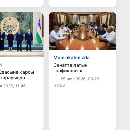
илажлары додаланды
Mamlakatimizda
k
Сенатта латын
графикасына
ўдасына қарсы
тийкарланған өзбек
 тараўында
25 июл 2026, 09:22
әлипбесиндеги
 ҳәм
6 058
л 2026, 11:46
өзгерислер додаланды
ллық бирге
диң жаңа
ы бағдарлары
п алынды