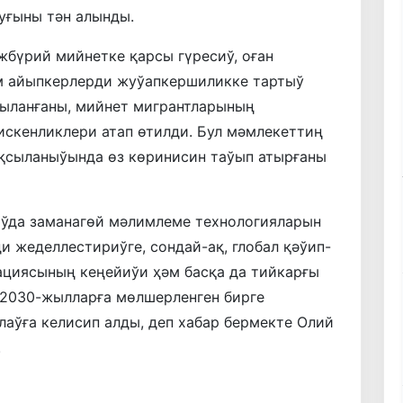
уғыны тән алынды.
бүрий мийнетке қарсы гүресиў, оған
м айыпкерлерди жуўапкершиликке тартыў
ыланғаны, мийнет мигрантларының
искенликлери атап өтилди. Бул мәмлекеттиң
қсыланыўында өз көринисин таўып атырғаны
ўда заманагөй мәлимлеме технологияларын
и жеделлестириўге, сондай-ақ, глобал қәўип-
ациясының кеңейиўи ҳәм басқа да тийкарғы
-2030-жылларға мөлшерленген бирге
лаўға келисип алды, деп хабар бермекте Олий
.