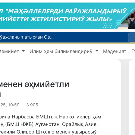
Қайта қамсызландырыў системасы тез раўажланып атырған Өзбекстан экономикасы ушын не береди?
Ташкент аўыр атлетика бойынша Азия чемпионатына таярланбақта
етлери айлығы басланды
Жәмийет
Илим ҳәм билимлендириў
Мәденият
Т
Июль айында Миграция агентлигиниң Москва қаласындағы ўәкилханасы 1 мың 800 ден аслам Өзбекстан пуқараларына жәрдем көрсетти
ийнети менен мақтанады
менен әҳмийетли
ы
25, 10:59
3 905
зила Нарбаева БМШтың Наркотиклер ҳәм
 (БМШ НЖБ) Аўғанстан, Орайлық Азия,
ўәкили Оливер Штолпе менен ушырасыў