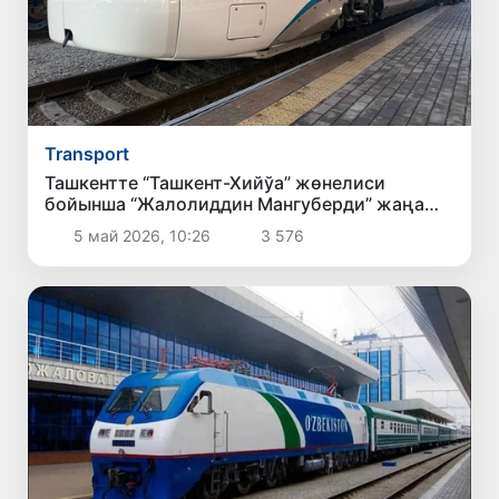
Transport
Ташкентте “Ташкент-Хийўа” жөнелиси
бойынша “Жалолиддин Мангуберди” жаңа
тезжүрер поездының салтанатлы қатнаўы
5 май 2026, 10:26
3 576
болып өтти