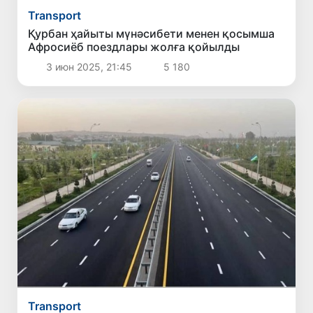
Transport
Қурбан ҳайыты мүнәсибети менен қосымша
Афросиёб поездлары жолға қойылды
3 июн 2025, 21:45
5 180
Transport