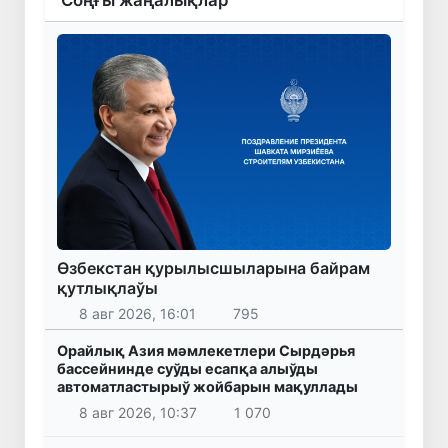
Өзбекстан қурылысшыларына байрам
қутлықлаўы
8 авг 2026, 16:01
795
Орайлық Азия мәмлекетлери Сырдәрья
бассейнинде суўды есапқа алыўды
автоматластырыў жойбарын мақуллады
8 авг 2026, 10:37
1 070