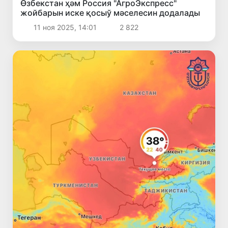
Өзбекстан ҳәм Россия "АгроЭкспресс"
жойбарын иске қосыў мәселесин додалады
11 ноя 2025, 14:01
2 822