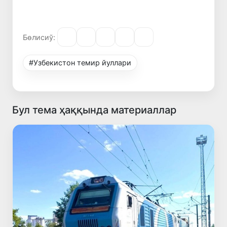
Бөлисиў:
#Узбекистон темир йуллари
Бул тема ҳаққында материаллар