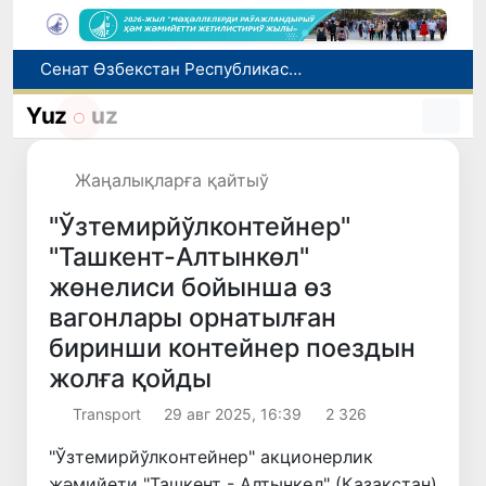
Сенат Өзбекстан Республикасы Президенти Администрациясының ҳуқықый статусы ҳаққындағы Конституциялық нызамды мақуллады
Өзбекстан жас аўыр атлетикашылары Азия чемпионатында биринши медальды қолға киргизди
Yuz
uz
8-август күни ушын ҳаўа райы мағлыўматы
Елимиз дөретиўшилери өз кәсиби ҳәм мийнети менен мақтанады
Жаңалықларға қайтыў
Орайлық Азия мәмлекетлери Сырдәрья бассейнинде суўды есапқа алыўды автоматластырыў жойбарын мақуллады
"Ўзтемирйўлконтейнер"
"Ташкент-Алтынкөл"
жөнелиси бойынша өз
вагонлары орнатылған
биринши контейнер поездын
жолға қойды
Transport
29 авг 2025, 16:39
2 326
"Ўзтемирйўлконтейнер" акционерлик
жәмийети "Ташкент - Алтынкөл" (Қазақстан)