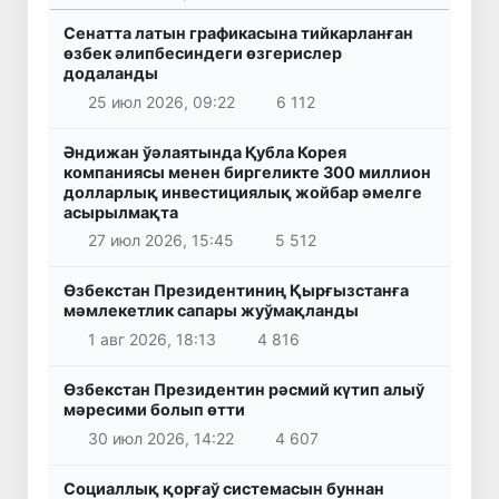
Сенатта латын графикасына тийкарланған
өзбек әлипбесиндеги өзгерислер
додаланды
25 июл 2026, 09:22
6 112
Әндижан ўәлаятында Қубла Корея
компаниясы менен биргеликте 300 миллион
долларлық инвестициялық жойбар әмелге
асырылмақта
27 июл 2026, 15:45
5 512
Өзбекстан Президентиниң Қырғызстанға
мәмлекетлик сапары жуўмақланды
1 авг 2026, 18:13
4 816
Өзбекстан Президентин рәсмий күтип алыў
мәресими болып өтти
30 июл 2026, 14:22
4 607
Социаллық қорғаў системасын буннан