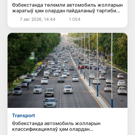
Өзбекстанда төлемли автомобиль жолларын
жаратыў ҳәм олардан пайдаланыў тәртиби
белгиленди
7 авг 2026, 14:44
1 054
Transport
Өзбекстанда автомобиль жолларын
классификациялаў ҳәм олардан
пайдаланыўдың жаңа қағыйдалары