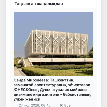
Таңланған жаңалықлар
Саида Мирзиёева: Ташкенттиң
заманагөй архитектуралық объектлери
ЮНЕСКОның Дүнья жүзилик мийрасы
дизимине киргизилгени - Өзбекстанның
үлкен жеңиси
27 июл 2026, 08:40
10 859