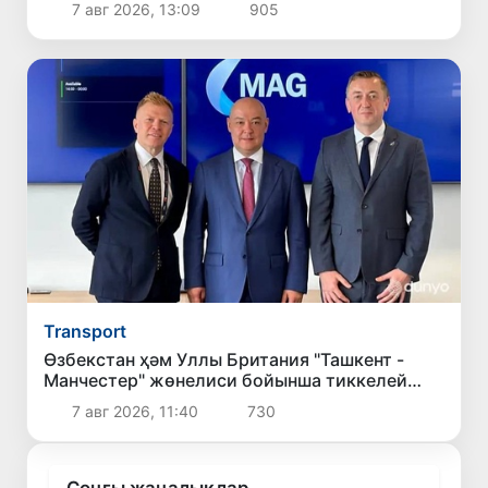
7 авг 2026, 13:09
905
белгиленди
Transport
Өзбекстан ҳәм Уллы Британия "Ташкент -
Манчестер" жөнелиси бойынша тиккелей
авиақатнаўларды жолға қойыў мәселесин
7 авг 2026, 11:40
730
көрип шықпақта
Соңғы жаңалықлар