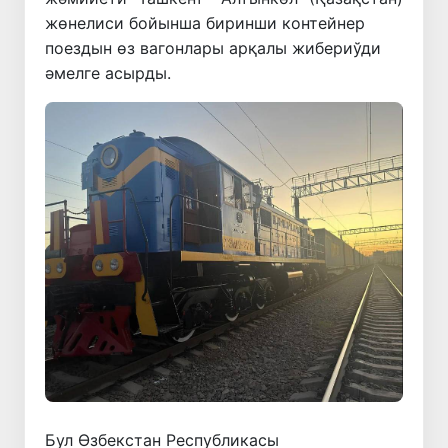
жөнелиси бойынша биринши контейнер
поездын өз вагонлары арқалы жибериўди
әмелге асырды.
Бул Өзбекстан Республикасы