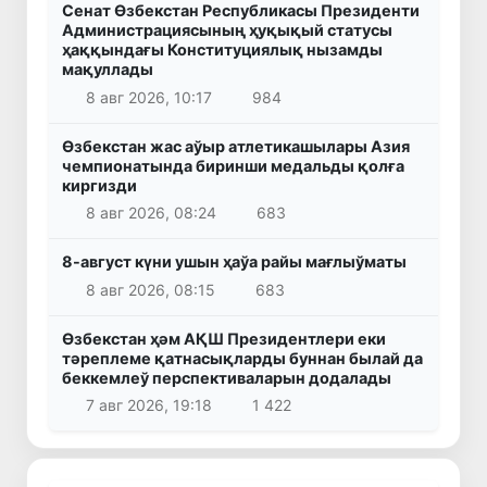
Сенат Өзбекстан Республикасы Президенти
Администрациясының ҳуқықый статусы
ҳаққындағы Конституциялық нызамды
мақуллады
8 авг 2026, 10:17
984
Өзбекстан жас аўыр атлетикашылары Азия
чемпионатында биринши медальды қолға
киргизди
8 авг 2026, 08:24
683
8-август күни ушын ҳаўа райы мағлыўматы
8 авг 2026, 08:15
683
Өзбекстан ҳәм АҚШ Президентлери еки
тәреплеме қатнасықларды буннан былай да
беккемлеў перспективаларын додалады
7 авг 2026, 19:18
1 422