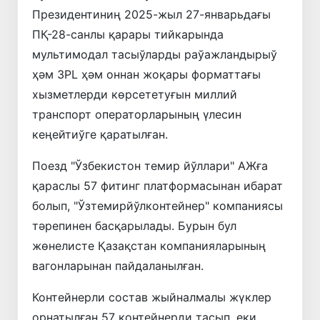
Президентиниң 2025-жыл 27-январьдағы
ПҚ-28-санлы қарары тийкарында
мультимодал тасыўларды раўажландырыў
ҳәм 3PL ҳәм оннан жоқары форматтағы
хызметлерди көрсететуғын миллий
транспорт операторларының үлесин
кеңейтиўге қаратылған.
Поезд "Ўзбекистон темир йўллари" АЖға
қараслы 57 фитинг платформасынан ибарат
болып, "Ўзтемирйўлконтейнер" компаниясы
тәрепинен басқарылады. Бурын бул
жөнелисте Қазақстан компанияларының
вагонларынан пайдаланылған.
Контейнерли состав жыйналмалы жүклер
орнатылған 57 контейнерди тасып, еки