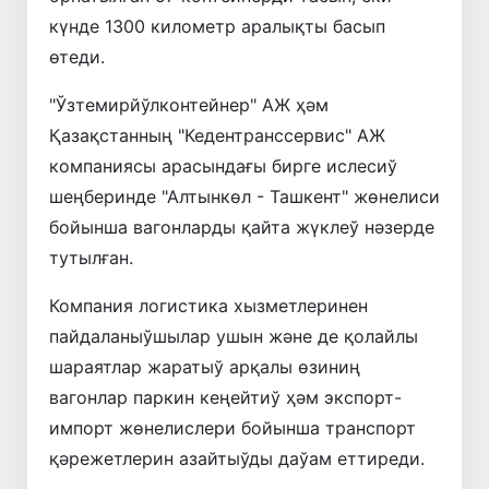
күнде 1300 километр аралықты басып
өтеди.
"Ўзтемирйўлконтейнер" АЖ ҳәм
Қазақстанның "Кедентранссервис" АЖ
компаниясы арасындағы бирге ислесиў
шеңберинде "Алтынкөл - Ташкент" жөнелиси
бойынша вагонларды қайта жүклеў нәзерде
тутылған.
Компания логистика хызметлеринен
пайдаланыўшылар ушын және де қолайлы
шараятлар жаратыў арқалы өзиниң
вагонлар паркин кеңейтиў ҳәм экспорт-
импорт жөнелислери бойынша транспорт
қәрежетлерин азайтыўды даўам еттиреди.