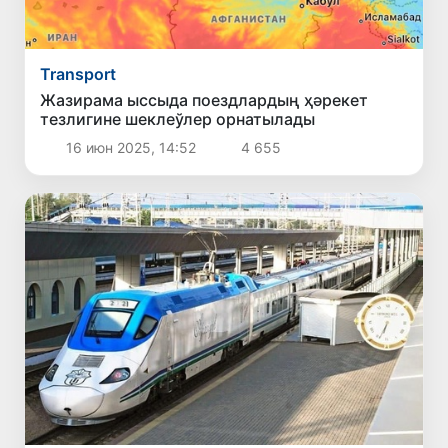
Transport
Жазирама ыссыда поездлардың ҳәрекет
тезлигине шеклеўлер орнатылады
16 июн 2025, 14:52
4 655