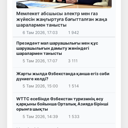
Мемлекет абсшысы электр мен газ
жүйесін жаңғыртуға бағытталған жаңа
шаралармен танысты
6 Там 2026, 17:03
1 942
Президент мал шаруашылығы мен құс
шаруашылығын дамыту жөніндегі
шаралармен танысты
5 Там 2026, 17:07
3 111
Жарты жылда Өзбекстанда қанша егіз сәби
дүниеге келді?
5 Там 2026, 15:00
1 514
WTTC есебінде Өзбекстан туризмнің өсу
қарқыны бойынша Орталық Азияда бірінші
орынға шықты
5 Там 2026, 14:39
1 533