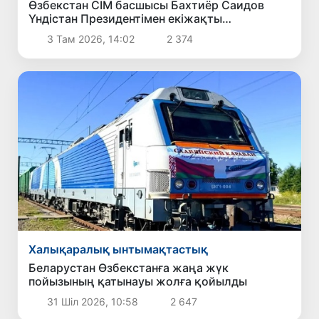
Өзбекстан СІМ басшысы Бахтиёр Саидов
Үндістан Президентімен екіжақты
байланыстарды нығайту мәселелерін
3 Там 2026, 14:02
2 374
талқылады
Халықаралық ынтымақтастық
Беларустан Өзбекстанға жаңа жүк
пойызының қатынауы жолға қойылды
31 Шіл 2026, 10:58
2 647