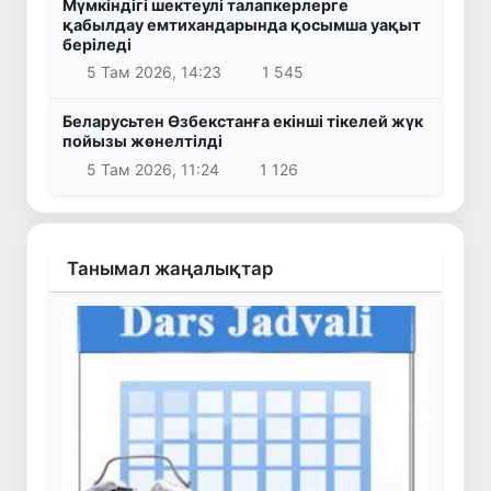
Мүмкіндігі шектеулі талапкерлерге
қабылдау емтихандарында қосымша уақыт
беріледі
5 Там 2026, 14:23
1 545
Беларусьтен Өзбекстанға екінші тікелей жүк
пойызы жөнелтілді
5 Там 2026, 11:24
1 126
Танымал жаңалықтар