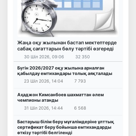
Жаңа оқу жылынан бастап мектептерде
сабақ сағаттарын бөлу тәртібі өзгереді
30 Шіл 2026, 09:06
32 350
Бүгін 2026/2027 оқу жылына арналған
қабылдау емтихандары толық аяқталады
23 Шіл 2026, 14:04
7 793
Аҳаджон Кимсанбоев шахматтан әлем
чемпионы атанды
31 Шіл 2026, 14:44
6 568
Бастауыш білім беру мұғалімдеріне ұлттық
сертификат беру бойынша емтихандарды
өткізу тәртібі белгіленді