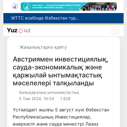
Мүмкіндігі шектеулі талапкерлерге қабылдау емтихандарында қосымша уақыт беріледі
Беларусьтен Өзбекстанға екінші тікелей жүк пойызы жөнелтілді
Yuz
uz
Адам саудасынан зардап шеккен азаматтар әлеуметтік қызметтермен қамтылады
Жарты жылда Өзбекстанда қанша егіз сәби дүниеге келді?
Жаңалықтарға қайту
WTTC есебінде Өзбекстан туризмнің өсу қарқыны бойынша Орталық Азияда бірінші орынға шықты
Австриямен инвестициялық,
сауда-экономикалық және
қаржылай ынтымақтастық
мәселелері талқыланды
Халықаралық ынтымақтастық
5 Там 2024, 16:54
1 828
Үстіміздегі жылғы 5 август күні Өзбекстан
Республикасының Инвестициялар,
өнеркәсіп және сауда министрі Лазиз