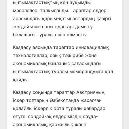
ынтымақтастықтың кең ауқымды
мәселелері талқыланды. Тараптар елдер
арасындағы қарым-қатынастардың қазіргі
жағдайы мен оны одан әрі дамыту
болашағы туралы пікір алмасты.
Кездесу аясында тараптар инновациялық
технологиялар, озық тәжірибе және
экономикалық байланыс саласындағы
ынтымақтастық туралы меморандумға қол
қойды.
Кездесу соңында тараптар Австрияның
іскер топтарын Өзбекстанда жасалған
қолайлы іскерлік орта туралы хабардар
етуге, сондай-ақ елдеріміздің сауда-
экономикалық, қаржылық және