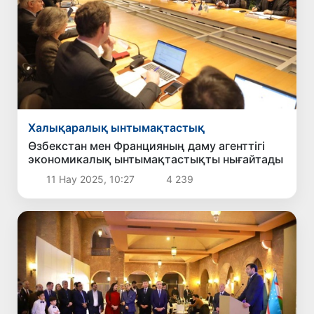
Халықаралық ынтымақтастық
Өзбекстан мен Францияның даму агенттігі
экономикалық ынтымақтастықты нығайтады
11 Нау 2025, 10:27
4 239