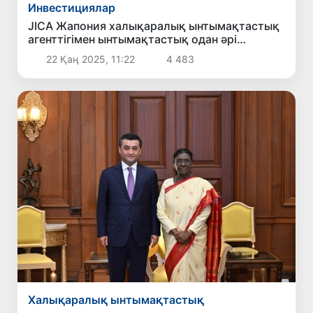
Инвестициялар
JICA Жапония халықаралық ынтымақтастық
агенттігімен ынтымақтастық одан әрі
кеңейтілетін болады
22 Қаң 2025, 11:22
4 483
Халықаралық ынтымақтастық