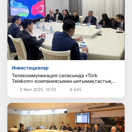
Инвестициялар
Телекоммуникация саласында «Türk
Telekom» компаниясымен ынтымақтастық
кеңейтіледі
3 Жел 2025, 10:55
6 645