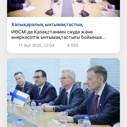
Халықаралық ынтымақтастық
ИӨСМ-де Қазақстанмен сауда және
өнеркәсіптік ынтымақтастығы бойынша
жоспарлар үйлестірілді
11 Ақп 2025, 12:04
4 095