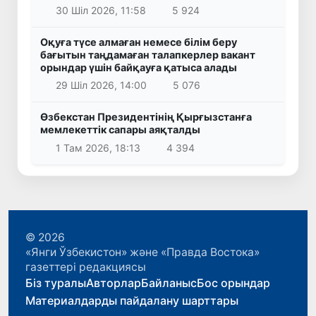
30 Шіл 2026, 11:58
5 924
Оқуға түсе алмаған немесе білім беру
бағытын таңдамаған талапкерлер вакант
орындар үшін байқауға қатыса алады
29 Шіл 2026, 14:00
5 076
Өзбекстан Президентінің Қырғызстанға
мемлекеттік сапары аяқталды
1 Там 2026, 18:13
4 394
© 2026
«Янги Ўзбекистон» және «Правда Востока»
газеттері редакциясы
Біз туралы
Авторлар
Байланыс
Бос орындар
Материалдарды пайдалану шарттары