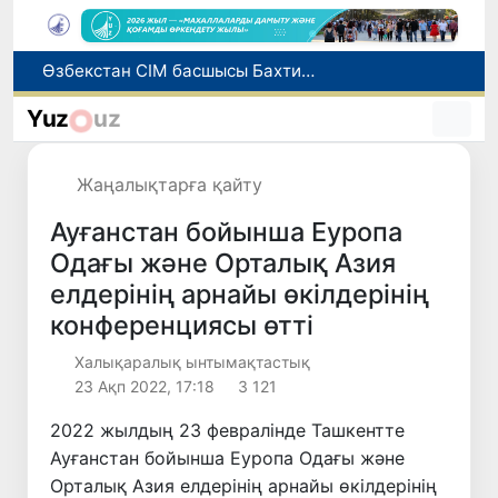
Грекияда өрт сөндіру тікұшақтарының соқтығысуынан екі адам қаза тапты
Әлемдік биржаларда мұнай бағасы төмендеді
Yuz
uz
Ұлттық сертификат емтиханына дәлелді себеппен қатыса алмағандарға төлем қайтарылады
1 тамыздан бастап сирек кездесетін жабайы жануарларды аулауға тыйым салынады
Жаңалықтарға қайту
Өзбекстан СІМ басшысы Бахтиёр Саидов Үндістан Президентімен екіжақты байланыстарды нығайту мәселелерін талқылады
Ауғанстан бойынша Еуропа
Одағы және Орталық Азия
елдерінің арнайы өкілдерінің
конференциясы өтті
Халықаралық ынтымақтастық
23 Ақп 2022, 17:18
3 121
2022 жылдың 23 февралінде Ташкентте
Ауғанстан бойынша Еуропа Одағы және
Орталық Азия елдерінің арнайы өкілдерінің