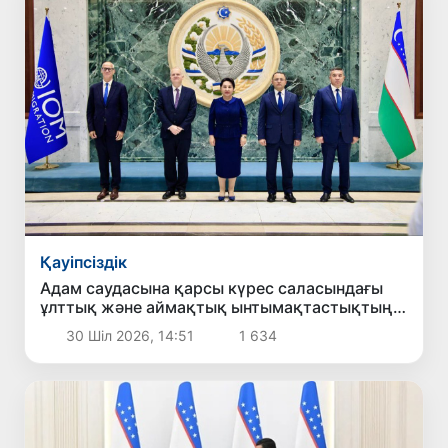
Қауіпсіздік
Адам саудасына қарсы күрес саласындағы
ұлттық және аймақтық ынтымақтастықтың
жаңа басым бағыттары белгіленді
30 Шіл 2026, 14:51
1 634