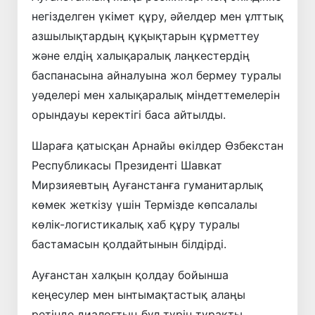
негізделген үкімет құру, әйелдер мен ұлттық
азшылықтардың құқықтарын құрметтеу
және елдің халықаралық лаңкестердің
баспанасына айналуына жол бермеу туралы
уәделері мен халықаралық міндеттемелерін
орындауы керектігі баса айтылды.
Шараға қатысқан Арнайы өкілдер Өзбекстан
Республикасы Президенті Шавкат
Мирзияевтың Ауғанстанға гуманитарлық
көмек жеткізу үшін Термізде көпсалалы
көлік-логистикалық хаб құру туралы
бастамасын қолдайтынын білдірді.
Ауғанстан халқын қолдау бойынша
кеңесулер мен ынтымақтастық алаңы
ретінде диалогтың бұл түрін тұрақты