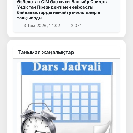
Өзбекстан СІМ басшысы Бахтиёр Саидов
Үндістан Президентімен екіжақты
байланыстарды нығайту мәселелерін
талқылады
3 Там 2026, 14:02
2 074
Танымал жаңалықтар