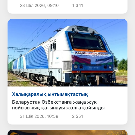
грамоталарын қабылдады
28 Шіл 2026, 09:10
1 341
Халықаралық ынтымақтастық
Беларустан Өзбекстанға жаңа жүк
пойызының қатынауы жолға қойылды
31 Шіл 2026, 10:58
2 551