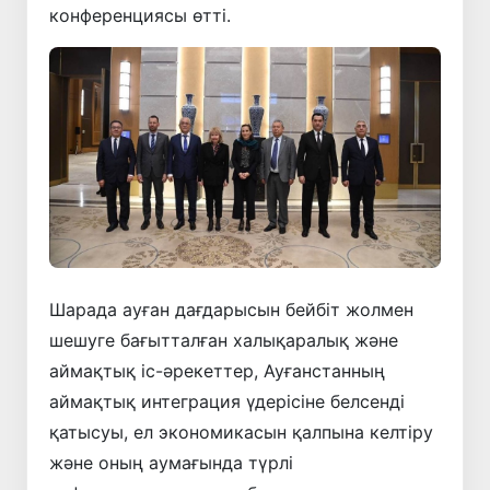
конференциясы өтті.
Шарада ауған дағдарысын бейбіт жолмен
шешуге бағытталған халықаралық және
аймақтық іс-әрекеттер, Ауғанстанның
аймақтық интеграция үдерісіне белсенді
қатысуы, ел экономикасын қалпына келтіру
және оның аумағында түрлі