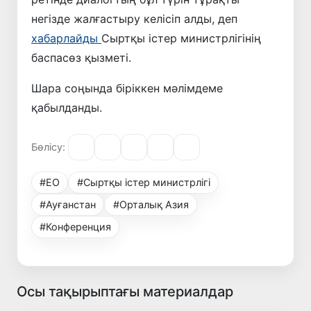
негізде жалғастыру келісіп алды, деп
хабарлайды
Сыртқы істер министрлігінің
баспасөз қызметі.
Шара соңында біріккен мәлімдеме
қабылданды.
Бөлісу:
#ЕО
#Сыртқы істер министрлігі
#Ауғанстан
#Орталық Азия
#Конференция
Осы тақырыптағы материалдар