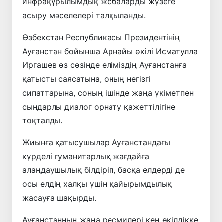
инфрақұрылымдық жобаларды жүзеге
асыру мәселелері талқыланды.
Өзбекстан Республикасы Президентінің
Ауғанстан бойынша Арнайы өкілі Исматулла
Иргашев өз сөзінде еліміздің Ауғанстанға
қатысты саясатына, оның негізгі
сипаттарына, соның ішінде жаңа үкіметпен
сындарлы диалог орнату қажеттілігіне
тоқталды.
Жиынға қатысушылар Ауғанстандағы
күрделі гуманитарлық жағдайға
алаңдаушылық білдіріп, басқа елдерді де
осы елдің халқы үшін қайырымдылық
жасауға шақырды.
Ауғанстанның жаңа ресмилері кең өкілдікке