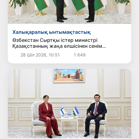
Халықаралық ынтымақтастық
Өзбекстан Сыртқы істер министрі
Қазақстанның жаңа елшісінен сенім
грамоталарының көшірмелерін қабылдады
28 Шіл 2026, 10:51
1 649