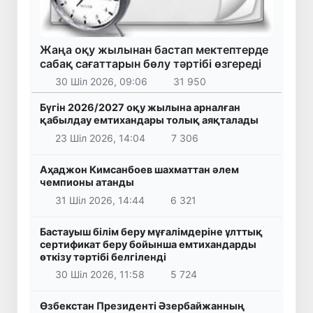
Жаңа оқу жылынан бастап мектептерде
сабақ сағаттарын бөлу тәртібі өзгереді
30 Шіл 2026, 09:06
31 950
Бүгін 2026/2027 оқу жылына арналған
қабылдау емтихандары толық аяқталады
23 Шіл 2026, 14:04
7 306
Аҳаджон Кимсанбоев шахматтан әлем
чемпионы атанды
31 Шіл 2026, 14:44
6 321
Бастауыш білім беру мұғалімдеріне ұлттық
сертификат беру бойынша емтихандарды
өткізу тәртібі белгіленді
30 Шіл 2026, 11:58
5 724
Өзбекстан Президенті Әзербайжанның