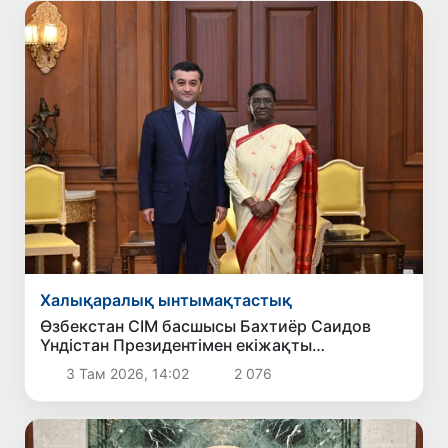
Халықаралық ынтымақтастық
Өзбекстан СІМ басшысы Бахтиёр Саидов
Үндістан Президентімен екіжақты
байланыстарды нығайту мәселелерін
3 Там 2026, 14:02
2 076
талқылады