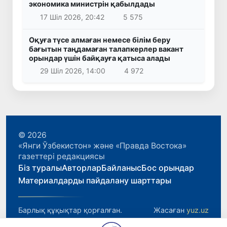
экономика министрін қабылдады
17 Шіл 2026, 20:42
5 575
Оқуға түсе алмаған немесе білім беру
бағытын таңдамаған талапкерлер вакант
орындар үшін байқауға қатыса алады
29 Шіл 2026, 14:00
4 972
© 2026
«Янги Ўзбекистон» және «Правда Востока»
газеттері редакциясы
Біз туралы
Авторлар
Байланыс
Бос орындар
Материалдарды пайдалану шарттары
Барлық құқықтар қорғалған.
Жасаған
yuz.uz