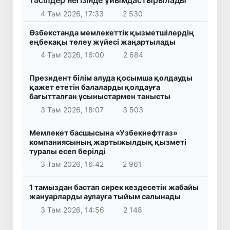
тәсілдер негізінде ұйымдастырылады
4 Там 2026, 17:33
2 530
Өзбекстанда мемлекеттік қызметшілердің
еңбекақы төлеу жүйесі жаңартылады
4 Там 2026, 16:00
2 684
Президент білім алуда қосымша қолдауды
қажет ететін балаларды қолдауға
бағытталған ұсыныстармен танысты
3 Там 2026, 18:07
3 503
Мемлекет басшысына «Узбекнефтгаз»
компаниясының жартыжылдық қызметі
туралы есеп берілді
3 Там 2026, 16:42
2 961
1 тамыздан бастап сирек кездесетін жабайы
жануарларды аулауға тыйым салынады
3 Там 2026, 14:56
2 148