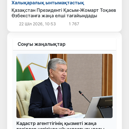
Халықаралық ынтымақтастық
Қазақстан Президенті Қасым-Жомарт Тоқаев
Өзбекстанға жаңа елші тағайындады
22 Шіл 2026, 10:53
1 767
Соңғы жаңалықтар
Кадастр агенттігінің қызметі жаңа