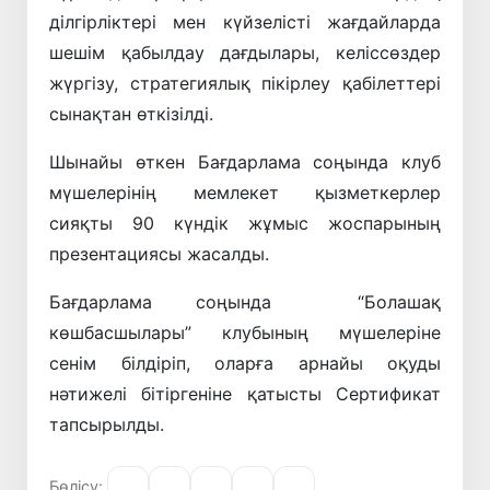
ділгірліктері мен күйзелісті жағдайларда
шешім қабылдау дағдылары, келіссөздер
жүргізу, стратегиялық пікірлеу қабілеттері
сынақтан өткізілді.
Шынайы өткен Бағдарлама соңында клуб
мүшелерінің мемлекет қызметкерлер
сияқты 90 күндік жұмыс жоспарының
презентациясы жасалды.
Бағдарлама соңында “Болашақ
көшбасшылары” клубының мүшелеріне
сенім білдіріп, оларға арнайы оқуды
нәтижелі бітіргеніне қатысты Сертификат
тапсырылды.
Бөлісу: