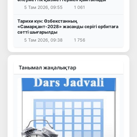
5 Там 2026, 09:55
1 061
Тарихи күн: Өзбекстанның
«Самарқант-2028» жасанды серігі орбитаға
сәтті шығарылды
5 Там 2026, 09:38
1 756
Танымал жаңалықтар