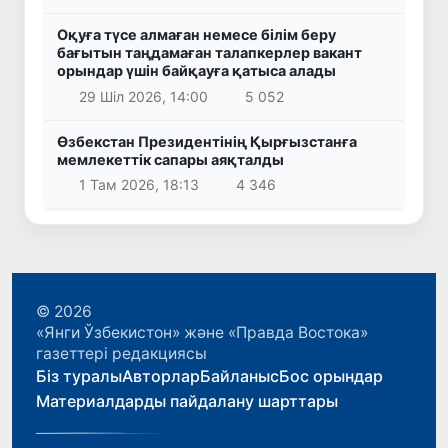
Оқуға түсе алмаған немесе білім беру
бағытын таңдамаған талапкерлер вакант
орындар үшін байқауға қатыса алады
29 Шіл 2026, 14:00
5 052
Өзбекстан Президентінің Қырғызстанға
мемлекеттік сапары аяқталды
1 Там 2026, 18:13
4 346
© 2026
«Янги Ўзбекистон» және «Правда Востока»
газеттері редакциясы
Біз туралы
Авторлар
Байланыс
Бос орындар
Материалдарды пайдалану шарттары