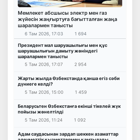
Мемлекет абсшысы электр мен газ
жүйесін жаңғыртуға бағытталған жаңа
шаралармен танысты
6 Там 2026, 17:03
1 694
Президент мал шаруашылығы мен құс
шаруашылығын дамыту жөніндегі
шаралармен танысты
5 Там 2026, 17:07
2 954
Жарты жылда Өзбекстанда қанша егіз сәби
дүниеге келді?
5 Там 2026, 15:00
1 459
Беларусьтен Өзбекстанға екінші тікелей жүк
пойызы жөнелтілді
5 Там 2026, 11:24
1 092
Адам саудасынан зардап шеккен азаматтар
әлеуметтік қызметтермен қамтылады