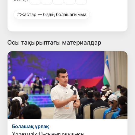
#Жастар — біздің болашағымыз
Осы тақырыптағы материалдар
Болашақ ұрпақ
Хорезмдік 11-сынып оқушысы