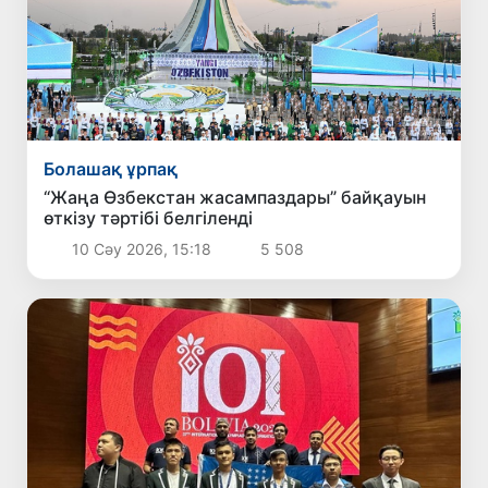
Болашақ ұрпақ
“Жаңа Өзбекстан жасампаздары” байқауын
өткізу тәртібі белгіленді
10 Сәу 2026, 15:18
5 508