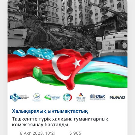
Халықаралық ынтымақтастық
Ташкентте түрік халқына гуманитарлық
көмек жинау басталды
8 Ақп 2023, 10:21
5 905