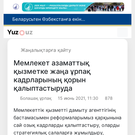
Адам саудасынан зардап шеккен азаматтар әлеуметтік қызметтермен қамтылады
Тарихи күн: Өзбекстанның «Самарқант-2028» жасанды серігі орбитаға сәтті шығарылды
Yuz
uz
Бүгін оқуды көшіру бойынша өтініштерді қабылдаудың соңғы күні
Жарты жылда Өзбекстанда қанша егіз сәби дүниеге келді?
Жаңалықтарға қайту
Беларусьтен Өзбекстанға екінші тікелей жүк пойызы жөнелтілді
Мемлекет азаматтық
қызметке жаңа ұрпақ
кадрларының қорын
қалыптастыруда
Болашақ ұрпақ
15 июнь 2021, 11:30
878
Мемлекеттік қызметті дамыту агенттігінің
бастамасымен реформаларымыз қарқынына
сай озық кадрларды қалыптастыру, оларды
стратегиялық салаларға жұмылдыру,