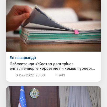
Ел назарында
Өзбекстанда «Жастар дәптеріне»
енгізілгендерге көрсетілетін көмек түрлері
белгілі болды
3 Қаз 2022, 20:03
4 943