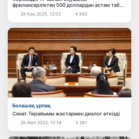
фрилансерліктен 500 доллардан астам табыс
табуда
29 Қаң 2025, 12:03
4 942
Болашақ ұрпақ
Сенат Төрайымы жастармен диалог өткізді
26 Жел 2023, 10:14
3 281