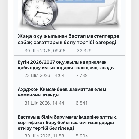
Жаңа оқу жылынан бастап мектептерде
сабақ сағаттарын бөлу тәртібі өзгереді
30 Шіл 2026, 09:06
32 329
Бүгін 2026/2027 оқу жылына арналған
қабылдау емтихандары толық аяқталады
23 Шіл 2026, 14:04
7 739
Аҳаджон Кимсанбоев шахматтан әлем
чемпионы атанды
31 Шіл 2026, 14:44
6 541
Бастауыш білім беру мұғалімдеріне ұлттық
сертификат беру бойынша емтихандарды
өткізу тәртібі белгіленді
30 Шіл 2026, 11:58
5 904