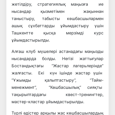
жетілдіру, стратегиялық маңызға ие
нысандар қызметімен жақыннан
таныстыру, табысты көшбасшылармен
ашық сұхбаттарды ұйымдастыру үшін
Ташкентте қысқа мерзімді курс
ұйымдастырылды.
Алғаш клуб мүшелері астанадағы маңызды
нысандарда болды. Негізі жаттығулар
Бостандықтағы “Жастар лагерьлерінде”
жалғасты. Екі күн ішінде жастар үшін
“Ұжымды қалыптастыру”, “Тайм-
менежмент”, “Көшбасшылық” сияқты
тақырыптардағы квест-тренингтер,
мастер-кластар ұйымдастырылды.
Түрлі әдістер арқылы жас көшбасшылардың