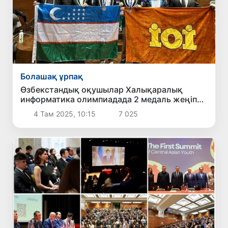
Болашақ ұрпақ
Өзбекстандық оқушылар Халықаралық
информатика олимпиадада 2 медаль жеңіп
алды
4 Там 2025, 10:15
7 025