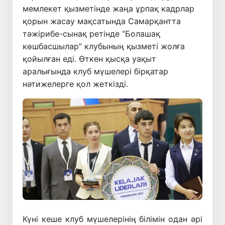
мемлекет қызметінде жаңа ұрпақ кадрлар
қорын жасау мақсатында Самарқантта
тәжірибе-сынақ ретінде “Болашақ
көшбасшылар” клубының қызметі жолға
қойылған еді. Өткен қысқа уақыт
аралығында клуб мүшелері бірқатар
нәтижелерге қол жеткізді.
Күні кеше клуб мүшелерінің білімін одан әрі