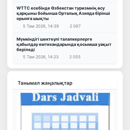
WTTC есебінде Өзбекстан туризмнің өсу
қарқыны бойынша Орталық Азияда бірінші
орынға шықты
5 Там 2026, 14:39
2 067
Мүмкіндігі шектеулі талапкерлерге
қабылдау емтихандарында қосымша уақыт
беріледі
5 Там 2026, 14:23
2 055
Танымал жаңалықтар