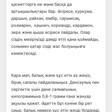
қасиеттерге ие және басқа да
артықшылықтары бар. Әсіресе, куркума,
даршын, райхан, зімбір, сарымсақ,
розмарин, кашнич, кориандр, кардамон,
зира және қыша әсіресе пайдалы. Олар
сіздің мәзіріңізді дәмді етіп қана қоймайды,
сонымен қатар сізді жас болуыңызға
көмектеседі.
Кара мал, балық және құс етін аз жеңіз,
бірақ сапалы пайдаланыңыз. Денсаулық пен
сергектік үшін дене салмағының
килограммына 0,8-1 грамм ғана жануар
ақуызы қажет. Әдетте бұл күніне бір рет
сиыр, балық немесе құс етін жеуді білдіреді.