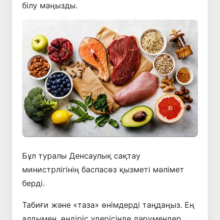
білу маңызды.
Бұл туралы Денсаулық сақтау
министрлігінің баспасөз қызметі мәлімет
берді.
Табиғи және «таза» өнімдерді таңдаңыз. Ең
алдымен, өндіріс үдерісінде дәрумендер