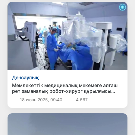
Денсаулық
Мемлекеттік медициналық мекемеге алғаш
рет заманалық робот-хирург құрылғысы
әкелінді — ДСМ
18 июнь 2025, 09:40
4 667