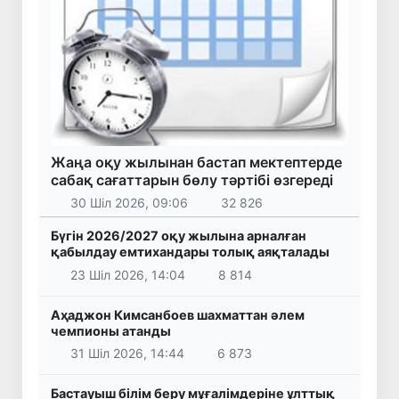
Жаңа оқу жылынан бастап мектептерде
сабақ сағаттарын бөлу тәртібі өзгереді
30 Шіл 2026, 09:06
32 826
Бүгін 2026/2027 оқу жылына арналған
қабылдау емтихандары толық аяқталады
23 Шіл 2026, 14:04
8 814
Аҳаджон Кимсанбоев шахматтан әлем
чемпионы атанды
31 Шіл 2026, 14:44
6 873
Бастауыш білім беру мұғалімдеріне ұлттық