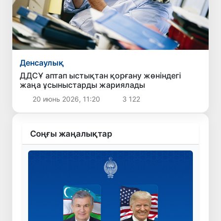
Денсаулық
ДДСҰ аптап ыстықтан қорғану жөніндегі
жаңа ұсыныстарды жариялады
20 июнь 2026, 11:20
3 122
Соңғы жаңалықтар