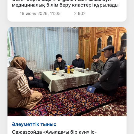
медициналық білім беру кластері құрылады
19 июнь 2026, 11:05
2 602
Әлеуметтік тыныс
Овжазсойда «Ауылдағы бір күн» іс-