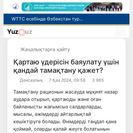
Мүмкіндігі шектеулі талапкерлерге қабылдау емтихандарында қосымша уақыт беріледі
Беларусьтен Өзбекстанға екінші тікелей жүк пойызы жөнелтілді
Yuz
uz
Адам саудасынан зардап шеккен азаматтар әлеуметтік қызметтермен қамтылады
Жарты жылда Өзбекстанда қанша егіз сәби дүниеге келді?
Жаңалықтарға қайту
WTTC есебінде Өзбекстан туризмнің өсу қарқыны бойынша Орталық Азияда бірінші орынға шықты
Қартаю үдерісін баяулату үшін
қандай тамақтану қажет?
Денсаулық
7 Қаз 2024, 09:58
3 965
Тамақтану рационын жасауда мұқият назар
аудара отырып, қартаюды және оған
байланысты жағымсыз салдарларды,
мысалы, әжімдерді айтарлықтай
кешіктіруге болады. Өнімдерді таңдап қана
қоймай, оларды қалай жеуге болатынын