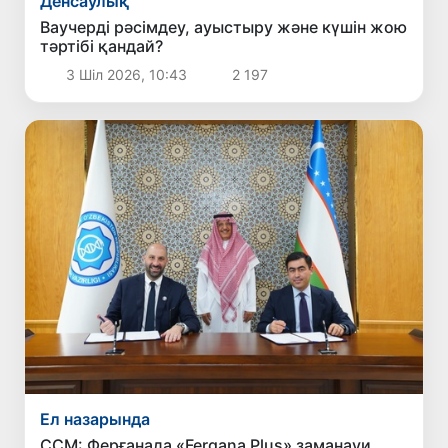
Денсаулық
Ваучерді рәсімдеу, ауыстыру және күшін жою
тәртібі қандай?
3 Шіл 2026, 10:43
2 197
Ел назарында
ССМ: Ферғанада «Fergana Plus» заманауи