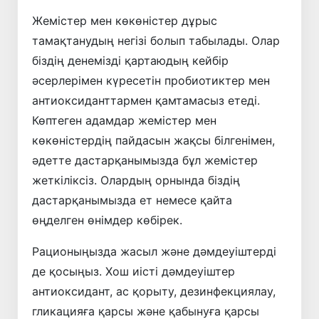
Жемістер мен көкөністер дұрыс
тамақтанудың негізі болып табылады. Олар
біздің денемізді қартаюдың кейбір
әсерлерімен күресетін пробиотиктер мен
антиоксиданттармен қамтамасыз етеді.
Көптеген адамдар жемістер мен
көкөністердің пайдасын жақсы білгенімен,
әдетте дастарқанымызда бұл жемістер
жеткіліксіз. Олардың орнында біздің
дастарқанымызда ет немесе қайта
өңделген өнімдер көбірек.
Рационыңызда жасыл және дәмдеуіштерді
де қосыңыз. Хош иісті дәмдеуіштер
антиоксидант, ас қорыту, дезинфекциялау,
гликацияға қарсы және қабынуға қарсы