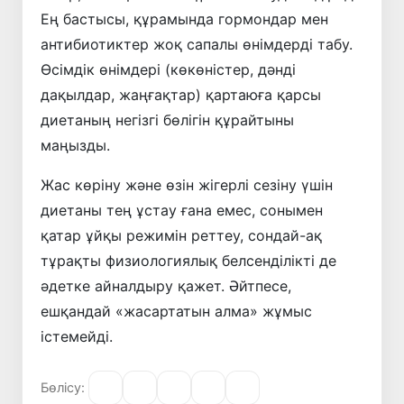
Ең бастысы, құрамында гормондар мен
антибиотиктер жоқ сапалы өнімдерді табу.
Өсімдік өнімдері (көкөністер, дәнді
дақылдар, жаңғақтар) қартаюға қарсы
диетаның негізгі бөлігін құрайтыны
маңызды.
Жас көріну және өзін жігерлі сезіну үшін
диетаны тең ұстау ғана емес, сонымен
қатар ұйқы режимін реттеу, сондай-ақ
тұрақты физиологиялық белсенділікті де
әдетке айналдыру қажет. Әйтпесе,
ешқандай «жасартатын алма» жұмыс
істемейді.
Бөлісу: