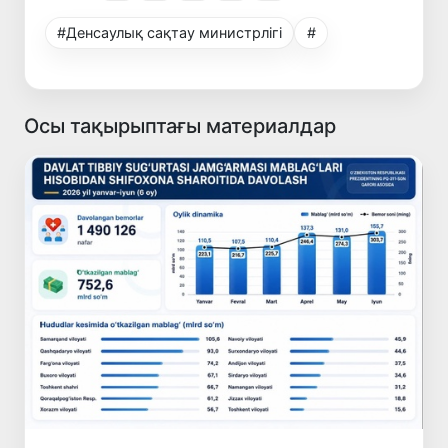
#Денсаулық сақтау министрлігі
#
Осы тақырыптағы материалдар