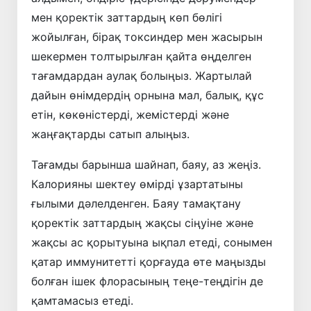
мен қоректік заттардың көп бөлігі
жойылған, бірақ токсиндер мен жасырын
шекермен толтырылған қайта өңделген
тағамдардан аулақ болыңыз. Жартылай
дайын өнімдердің орнына мал, балық, құс
етін, көкөністерді, жемістерді және
жаңғақтарды сатып алыңыз.
Тағамды барынша шайнап, баяу, аз жеңіз.
Калорияны шектеу өмірді ұзартатыны
ғылыми дәлелденген. Баяу тамақтану
қоректік заттардың жақсы сіңуіне және
жақсы ас қорытуына ықпал етеді, сонымен
қатар иммунитетті қорғауда өте маңызды
болған ішек флорасының теңе-теңдігін де
қамтамасыз етеді.