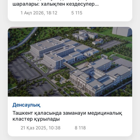
шаралары: халықпен кездесулер
ұйымдастырылып, оларға әлеуметтік көмек
1 Ақп 2026, 18:12
5 115
көрсетілді
Денсаулық
Ташкент қаласында заманауи медициналық
кластер құрылады
21 Қаз 2025, 10:38
8 118