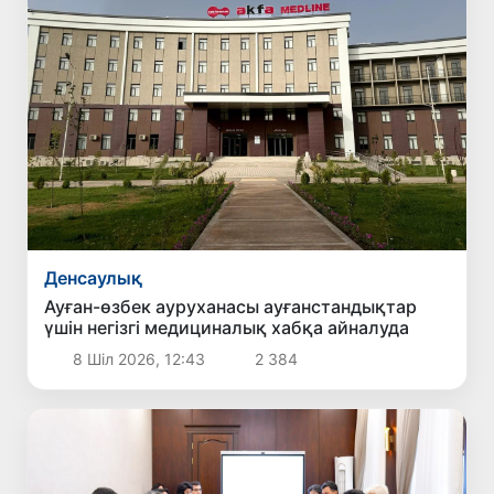
Денсаулық
Ауған-өзбек ауруханасы ауғанстандықтар
үшін негізгі медициналық хабқа айналуда
8 Шіл 2026, 12:43
2 384