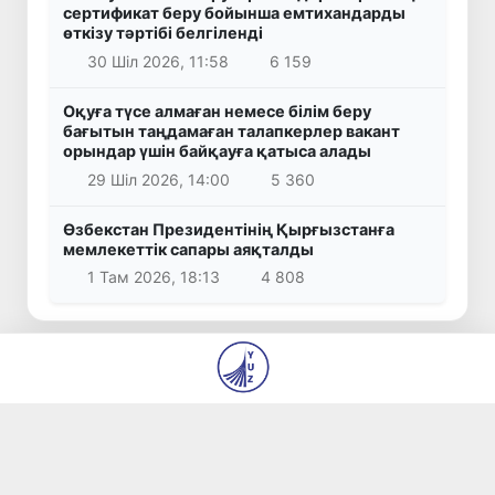
сертификат беру бойынша емтихандарды
өткізу тәртібі белгіленді
30 Шіл 2026, 11:58
6 159
Оқуға түсе алмаған немесе білім беру
бағытын таңдамаған талапкерлер вакант
орындар үшін байқауға қатыса алады
29 Шіл 2026, 14:00
5 360
Өзбекстан Президентінің Қырғызстанға
мемлекеттік сапары аяқталды
1 Там 2026, 18:13
4 808
© 2026
«Янги Ўзбекистон» және «Правда Востока»
газеттері редакциясы
Біз туралы
Авторлар
Байланыс
Бос орындар