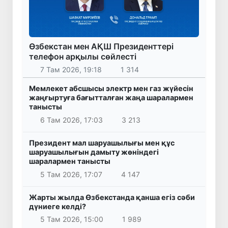
Өзбекстан мен АҚШ Президенттері
телефон арқылы сөйлесті
7 Там 2026, 19:18
1 314
Мемлекет абсшысы электр мен газ жүйесін
жаңғыртуға бағытталған жаңа шаралармен
танысты
6 Там 2026, 17:03
3 213
Президент мал шаруашылығы мен құс
шаруашылығын дамыту жөніндегі
шаралармен танысты
5 Там 2026, 17:07
4 147
Жарты жылда Өзбекстанда қанша егіз сәби
дүниеге келді?
5 Там 2026, 15:00
1 989