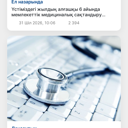
Ел назарында
Үстіміздегі жылдың алғашқы 6 айында
мемлекеттік медициналық сақтандыру
есебінен 1 млн 490 мың 126 науқас емделді
31 Шіл 2026, 10:06
2 394