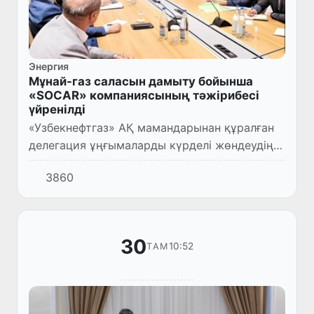
Энергия
Мұнай-газ саласын дамыту бойынша
«SOCАR» компаниясының тәжірибесі
үйренілді
«Узбекнефтгаз» АҚ мамандарынан құралған
делегация ұңғымаларды күрделі жөндеудің
жаңа технологияларын қолдану бойынша
3860
тәжірибе алмасу және риск-сервс шарттары
негізінде көмірсутект...
30
10:52
ТАМ