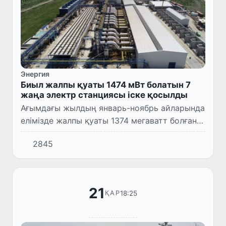
Энергия
Биыл жалпы қуаты 1474 мВт болатын 7
жаңа электр станциясы іске қосылды
Ағымдағы жылдың январь-ноябрь айларында
елімізде жалпы қуаты 1374 мегаватт болған 6
жылу электрлік және қуаты 100 мегаватт
2845
болған 1 күн фотоэлектр станциясы іске
қосылды.
21
18:25
ҚАР