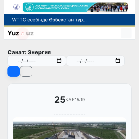
WTTC есебінде Өзбекстан туризмнің өсу қарқыны бойынша Орталық Азияда бірінші орынға шықты
Мүмкіндігі шектеулі талапкерлерге қабылдау емтихандарында қосымша уақыт беріледі
Беларусьтен Өзбекстанға екінші тікелей жүк пойызы жөнелтілді
Yuz
uz
Адам саудасынан зардап шеккен азаматтар әлеуметтік қызметтермен қамтылады
Жарты жылда Өзбекстанда қанша егіз сәби дүниеге келді?
Санат: Энергия
25
15:19
ҚАР