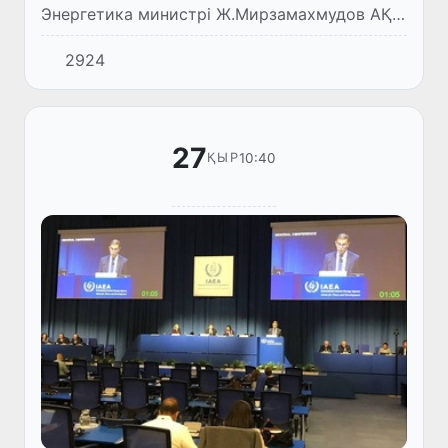
Энергетика министрі Ж.Мирзамахмудов АҚШ
Сауда министрінің орынбасары Марис Лаго
2924
басшылығындағы делегация мүшелерімен
келіссөздер жүргізді.
27
10:40
ҚЫР