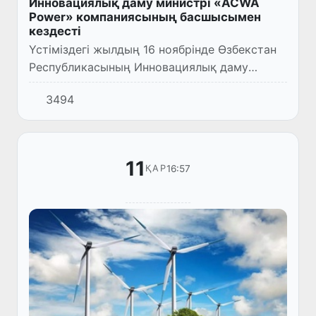
Инновациялық даму министрі «ACWA
Power» компаниясының басшысымен
кездесті
Үстіміздегі жылдың 16 ноябрінде Өзбекстан
Республикасының Инновациялық даму
министрі Ибрахим Абдурахманов Сауд
3494
Арабиясының «ACWA Power» компаниясының
басқарма төрағасы Мухаммад Абд...
11
16:57
ҚАР