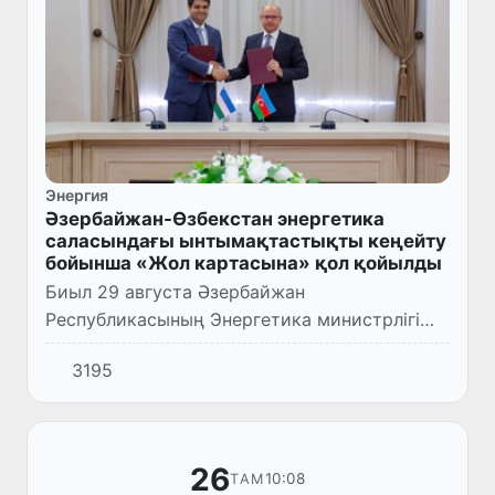
Энергия
Әзербайжан-Өзбекстан энергетика
саласындағы ынтымақтастықты кеңейту
бойынша «Жол картасына» қол қойылды
Биыл 29 августа Әзербайжан
Республикасының Энергетика министрлігі
мен Өзбекстан Республикасының Энергетика
3195
министрлігі арасында энергетика
саласындағы ынтымақтастықты кеңейту
бойы...
26
10:08
ТАМ