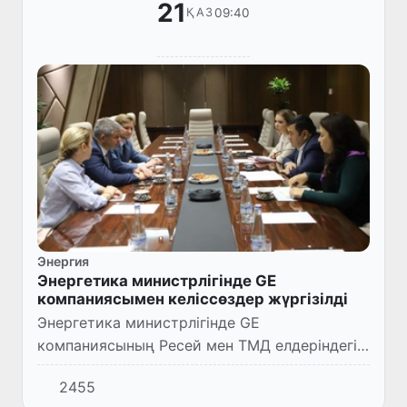
21
09:40
ҚАЗ
Энергия
Энергетика министрлігінде GE
компаниясымен келіссөздер жүргізілді
Энергетика министрлігінде GE
компаниясының Ресей мен ТМД елдеріндегі
президенті Бела Ференсимен келіссөздер
2455
жүргізілді.