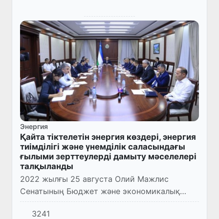
Энергия
Қайта тіктелетін энергия көздері, энергия
тиімділігі және үнемділік саласындағы
ғылыми зерттеулерді дамыту мәселелері
талқыланды
2022 жылғы 25 августа Олий Мажлис
Сенатының Бюджет және экономикалық
реформалар комитетінде «Қайта тіктелетін
3241
энергия көздері, энергия тиімділігі және