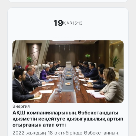
19
15:13
ҚАЗ
Энергия
АҚШ компанияларының Өзбекстандағы
қызметін кеңейтуге қызығушылық артып
отырғанын атап өтті
2022 жылдың 18 октябірінде Өзбекстанның