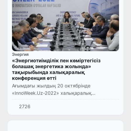
Энергия
«Энергиотиімділік пен көміртегісіз
болашақ энергетика жолында»
тақырыбында халықаралық
конференция өтті
Ағымдағы жылдың 20 октябрінде
«InnoWeek.Uz-2022» халықаралық
инновациялық идеялар апталығы аясында
2726
«Энерготиімділігі және көміртексіз болашақ
энергетикасы жолында» тақырыбындағы ха...