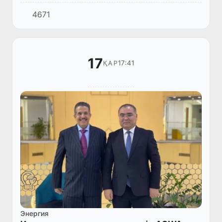
«Cengiz Enerji» компаниясы салған қуаты 220
4671
МВт жаңа газ-поршеньді жылу электр
станциясы Өзбекстанның бір...
17
17:41
ҚАР
Энергия