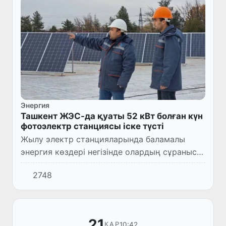
Энергия
Ташкент ЖЭС-да қуаты 52 кВт болған күн
фотоэлектр станциясы іске түсті
Жылу электр станцияларында баламалы
энергия көздері негізінде олардың сұранысы
бойынша қажетті электр энергиясын
2748
дамытуға ерекше көңіл бөлінуде.
21
10:42
ҚАР