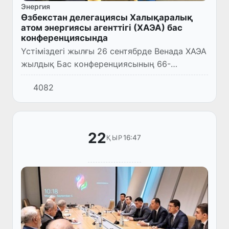
Энергия
Өзбекстан делегациясы Халықаралық
атом энергиясы агенттігі (ХАЭА) бас
конференциясында
Үстіміздегі жылғы 26 сентябрде Венада ХАЭА
жылдық Бас конференциясының 66-
сессиясы жұмыс бастады.
4082
22
16:47
ҚЫР