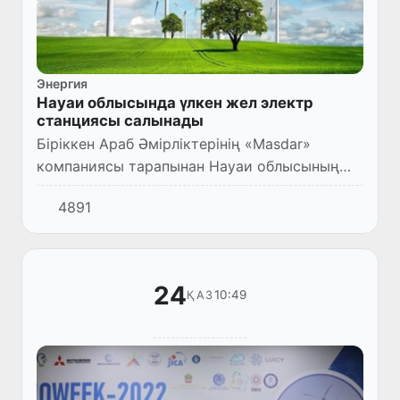
Энергия
Науаи облысында үлкен жел электр
станциясы салынады
Біріккен Араб Әмірліктерінің «Masdar»
компаниясы тарапынан Науаи облысының
Тамды ауданында қуаты 500 МВт болған жел
4891
электр станциясы салынуда.
24
10:49
ҚАЗ