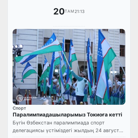
20
21:13
ТАМ
Спорт
Паралимпиадашыларымыз Токиоға кетті
Бүгін Өзбекстан паралимпиада спорт
делегациясы үстіміздегі жылдың 24 август
—5 сентябрь күндері Жапонияның Токио