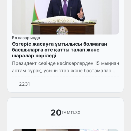
Ел назарында
Өзгеріс жасауға ұмтылысы болмаған
басшыларға өте қатты талап және
шаралар көріледі
Президент сөзінде кәсіпкерлерден 15 мыңнан
астам сұрақ, ұсыныстар және бастамалар
келіп түскенін және осы күнге дейін жер-
2231
жерлерде олардың көпшілігі шешілгені
туралы айтып өтті.
20
11:30
ТАМ