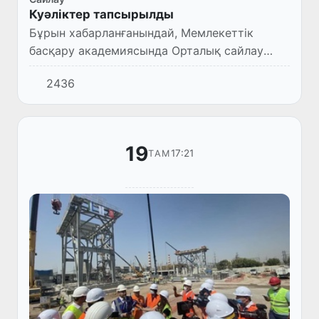
Куәліктер тапсырылды
Бұрын хабарланғанындай, Мемлекеттік
басқару академиясында Орталық сайлау
комиссиясы бекіткен Сайлау комиссиясы
2436
мүшелерінің біліктілігін арттыруды
ұйымдастыру концепциясы негізінде...
19
17:21
ТАМ