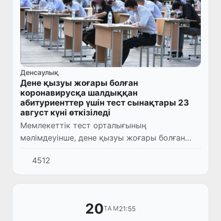
Денсаулық
Дене қызуы жоғары болған
коронавирусқа шалдыққан
абитуриенттер үшін тест сынақтары 23
август күні өткізіледі
Мемлекеттік тест орталығының
мәлімдеуінше, дене қызуы жоғары болған
және коронавирусқа шалдыққан
4512
абитуриенттер үшін қосымша тест
сынақтары 2021 жылы 23 август күні өтеді.
20
21:55
ТАМ