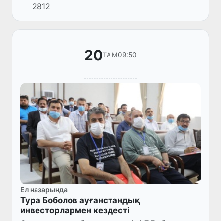
2812
кәсіпкерлерімен ашық сұхбаты басталады.
20
09:50
ТАМ
Ел назарында
Тура Боболов ауғанстандық
инвесторлармен кездесті