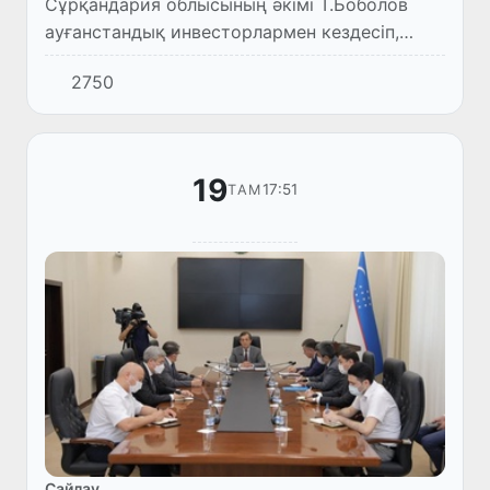
Сұрқандария облысының әкімі Т.Боболов
ауғанстандық инвесторлармен кездесіп,
олардың ұсыныстары, идея
2750
жәнепроблемаларын тыңдады.
19
17:51
ТАМ
Сайлау