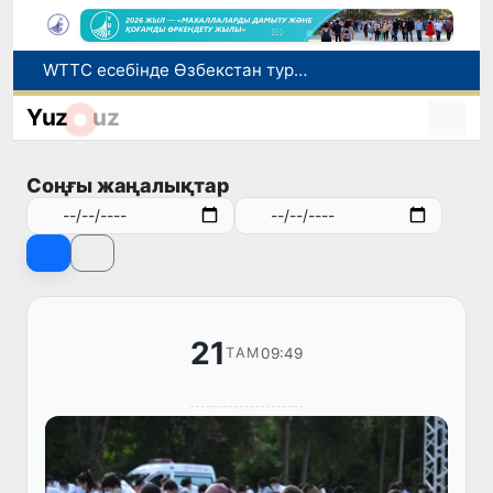
WTTC есебінде Өзбекстан туризмнің өсу қарқыны бойынша Орталық Азияда бірінші орынға шықты
Мүмкіндігі шектеулі талапкерлерге қабылдау емтихандарында қосымша уақыт беріледі
Yuz
uz
Беларусьтен Өзбекстанға екінші тікелей жүк пойызы жөнелтілді
Адам саудасынан зардап шеккен азаматтар әлеуметтік қызметтермен қамтылады
Соңғы жаңалықтар
Жарты жылда Өзбекстанда қанша егіз сәби дүниеге келді?
21
09:49
ТАМ