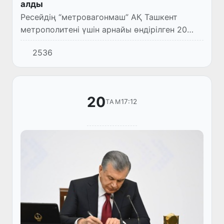
алды
Ресейдің “метровагонмаш” АҚ Ташкент
метрополитені үшін арнайы өндірілген 20
жаңа вагондар Ташкентке әкелінуде.
2536
20
17:12
ТАМ