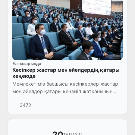
Ел назарында
Кәсіпкер жастар мен әйелдердің қатары
кеңеюде
Мемлекетіміз басшысы кәсіпкерлер жастар
мен әйелдер қатары кеңейіп жатқанынын
айтты.
3472
20
10:14
ТАМ