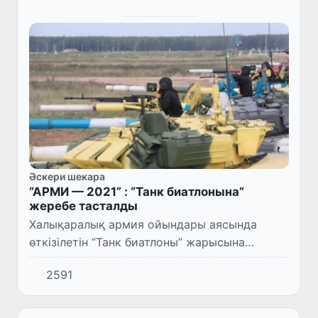
Әскери шекара
“АРМИ — 2021” : “Танк биатлонына”
жеребе тасталды
Халықаралық армия ойындары аясында
өткізілетін “Танк биатлоны” жарысына
жеребе тастау салтанаты өтті.
2591