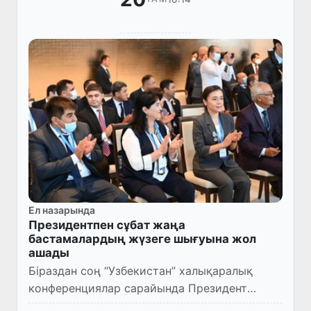
Ел назарында
Президентпен сұбат жаңа
бастамалардың жүзеге шығуына жол
ашады
Біраздан соң “Узбекистан” халықаралық
конференциялар сарайында Президент
Шавкат Мирзияевтың еліміздің