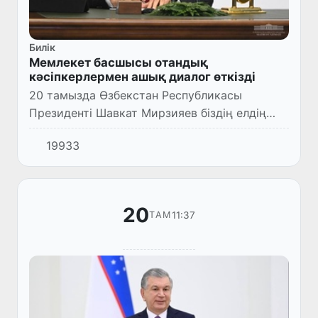
Билік
Мемлекет басшысы отандық
кәсіпкерлермен ашық диалог өткізді
20 тамызда Өзбекстан Республикасы
Президенті Шавкат Мирзияев біздің елдің
кәсіпкерлерімен ашық диалог өткізді.
19933
20
11:37
ТАМ