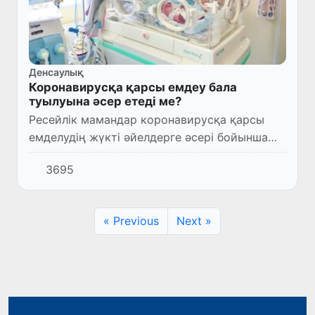
Денсаулық
Коронавирусқа қарсы емдеу бала
туылуына әсер етеді ме?
Ресейлік мамандар коронавирусқа қарсы
емделудің жүкті әйелдерге әсері бойынша
мәлімет берді.
3695
« Previous
Next »