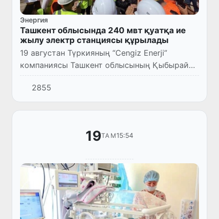
Энергия
Ташкент облысында 240 мвт қуатқа ие
жылу электр станциясы құрылады
19 августан Түркияның “Cengiz Enerji”
компаниясы Ташкент облысының Қыбырай
ауданында қуаты 240 МВт ие жаңа жылу
2855
электр станциясын құру алаңына бұқаралық
ақпарат құралдарының өкілде...
19
15:54
ТАМ