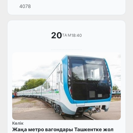
4078
қаласында өтететін XVI жазғы Паралимпиада
ойындарына қатысу үшін к...
20
18:40
ТАМ
Көлік
Жаңа метро вагондары Ташкентке жол