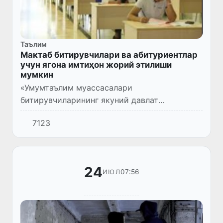
Таълим
Мактаб битирувчилари ва абитуриентлар
учун ягона имтиҳон жорий этилиши
мумкин
«Умумтаълим муассасалари
битирувчиларининг якуний давлат
аттестацияси ҳамда олий таълим
7123
муассасаларига кириш имтиҳонларини
унификация қилиш ва ягона имтиҳонни
жорий этиш чора-тадби...
24
07:56
ИЮЛ