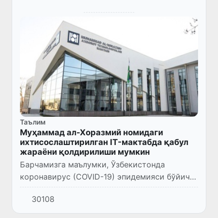
Таълим
Муҳаммад ал-Хоразмий номидаги
ихтисослаштирилган IT​-мактабда қабул
жараёни қолдирилиши мумкин
Барчамизга маълумки, Ўзбекистонда
коронавирус (COVID​-19) эпидемияси бўйича
эълон қилинган карантин режими вақтида
30108
фуқароларимиз, ижтимоий тармоқ
фойдаланувчилари томонидан ахборот...