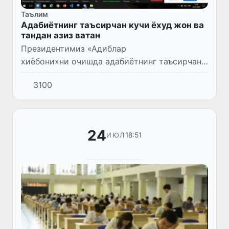
Таълим
Адабиётнинг таъсирчан кучи ёхуд жон ва
тандан азиз ватан
Президентимиз «Адиблар
хиёбони»ни очишда адабиётнинг таъсирчан
кучига алоҳида эътибор қилиб, шундай
3100
деганди: «Бугунги мураккаб даврда одамлар
қалбига йўл топиш, халқимизни эзгу мақ...
24
18:51
ИЮЛ