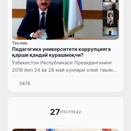
Таълим
Педагогика университети коррупцияга
қарши қандай курашмоқчи?
Ўзбекистон Республикаси Президентининг
2019 йил 24 ва 28 май кунлари олий таълим
муассасалари раҳбарлари ва соҳа вакиллари
3476
билан бўлган учрашувда ўқув
даргоҳларидаги таъмагирлик би...
27
19:42
ИЮЛ