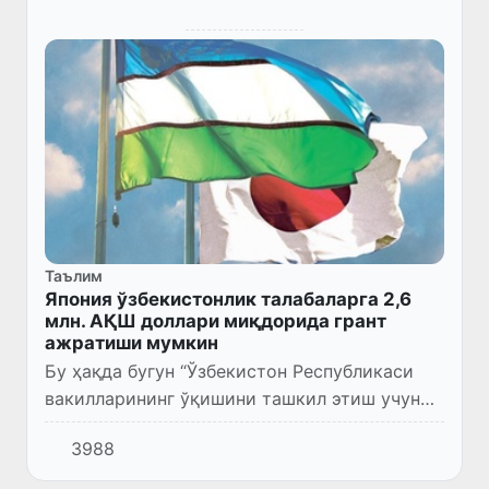
Таълим
Япония ўзбекистонлик талабаларга 2,6
млн. АҚШ доллари миқдорида грант
ажратиши мумкин
Бу ҳақда бугун “Ўзбекистон Республикаси
вакилларининг ўқишини ташкил этиш учун
Япония ҳукумати грантидан самарали
3988
фойдаланиш чора-тадбирлари тўғрисида”ги
Ҳукумат қарори лойиҳаси (I...