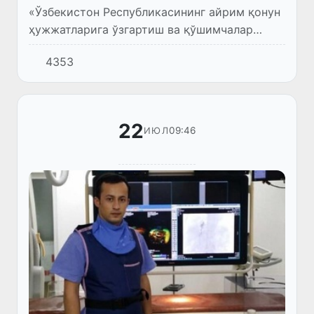
«Ўзбекистон Республикасининг айрим қонун
ҳужжатларига ўзгартиш ва қўшимчалар
киритиш тўғрисида» Қонун (ЎРҚ-629-сон,
4353
21.07.2020 й.) Президент томонидан
имзоланди.
22
09:46
ИЮЛ