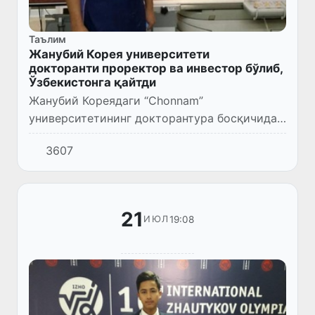
Таълим
Жанубий Корея университети
докторанти проректор ва инвестор бўлиб,
Ўзбекистонга қайтди
Жанубий Кореядаги “Chonnam”
университетининг докторантура босқичида
илмий изланишлар қилаётган Феруз
3607
Ҳамидовга кунларнинг бирида ўз юрти —
Бухородан телефон қўнғироғи бўлади.
21
19:08
ИЮЛ