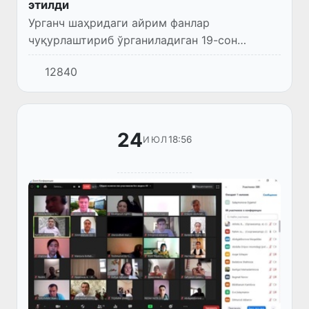
этилди
Урганч шаҳридаги айрим фанлар
чуқурлаштириб ўрганиладиган 19-сон
ихтисослаштирилган давлат умумий ўрта
12840
таълим мактаби 2020-2021 ўқув йилида
немис тили фанига чуқурлаштириб
ўқитишга...
24
18:56
ИЮЛ