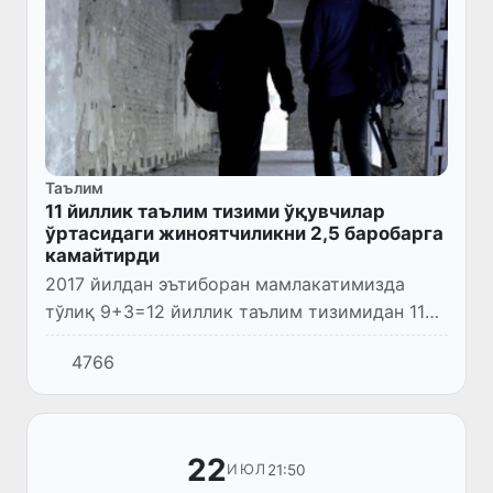
Таълим
11 йиллик таълим тизими ўқувчилар
ўртасидаги жиноятчиликни 2,5 баробарга
камайтирди
2017 йилдан эътиборан мамлакатимизда
тўлиқ 9+3=12 йиллик таълим тизимидан 11
йиллик ўқишга ўтилди.
4766
22
21:50
ИЮЛ