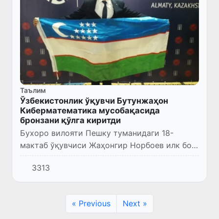
Таълим
Ўзбекистонлик ўқувчи Бутунжаҳон
Киберматематика мусобақасида
бронзани қўлга киритди
Бухоро вилояти Пешку туманидаги 18-
мактаб ўқувчиси Жаҳонгир Норбоев илк бор
ўтказилган Киберматематика мусобақасида
3313
бронза медални қўлга киритди.
« Previous
Next »