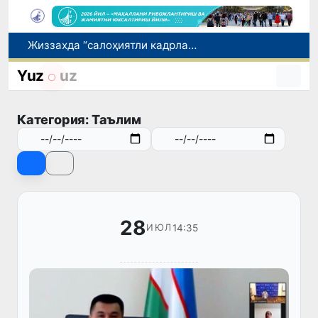
Жиззахда “салоҳиятли кадрлар захираси” учун саралаш жараёнлари давом этмоқда
Солиқдан қочганлар ҳам, солиқни ҳисобламаган солиқчилар ҳам фош этилди
Пахтачиликдаги саккиз қонуният: Яхши нав имкониятини очилган кўсак ва фермер даромадига айлантириш йўли
Yuz
uz
Зангиотадаги дўконлардан бирида ёнғин чиқди
Нодавлат олийгоҳларга талабалар ўқишини кўчириш муддати 10 августга қадар узайтирилди
Категория: Таълим
28
14:35
ИЮЛ