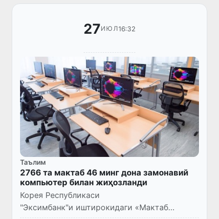
27
16:32
ИЮЛ
Таълим
2766 та мактаб 46 минг дона замонавий
компьютер билан жиҳозланди
Корея Республикаси
"Эксимбанк"и иштирокидаги «Мактаб