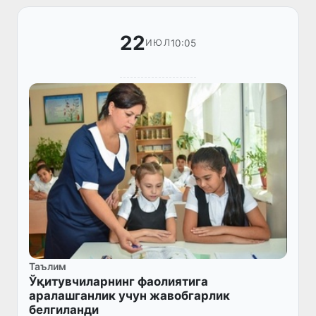
22
10:05
ИЮЛ
Таълим
Ўқитувчиларнинг фаолиятига
аралашганлик учун жавобгарлик
белгиланди