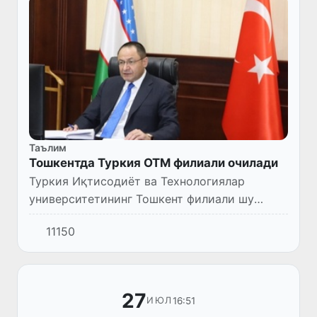
Таълим
Тошкентда Туркия ОТМ филиали очилади
Туркия Иқтисодиёт ва Технологиялар
университетининг Тошкент филиали шу
йилнинг сентябрь ойида ўз эшикларини
11150
очади.
27
16:51
ИЮЛ