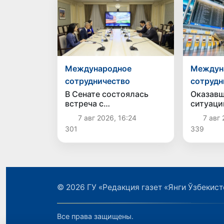
Международное
Междун
сотрудничество
сотрудн
В Сенате состоялась
Оказавш
встреча с
ситуаци
представителем
соотече
7 авг 2026, 16:24
7 авг 
Госдепартамента США
возвращ
301
339
© 2026
ГУ «Редакция газет «Янги Ўзбекист
Все права защищены.