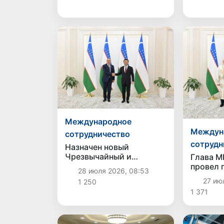
бизнес-форуме
Международное
Междун
сотрудничество
сотрудн
Назначен новый
Чрезвычайный и
Глава М
Полномочный Посол
провел 
28 июля 2026, 08:53
Азербайджана в
встречу
27 июл
1 250
Узбекистане
Казахст
1 371
Атамку