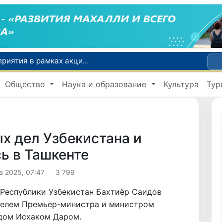
По всей республике продолжаются мероприятия в рамках акции «Актуальные 40 дней»
Оказавшийся в сложной ситуации в Германии соотечественник возвращен в Узбекистан
Общество
Наука и образование
Культура
Тур
В Узбекистане определили порядок создания и эксплуатации платных автодорог
Мошенничество при трудоустройстве за рубежом: в Каракалпакстане и Ташкенте выявлены новые случаи обмана граждан
В Сенате состоялась встреча с представителем Госдепартамента США
х дел Узбекистана и
ь в Ташкенте
в 2025, 07:47
3 799
 Республики Узбекистан Бахтиёр Саидов
ителем Премьер-министра и министром
дом Исхаком Даром.