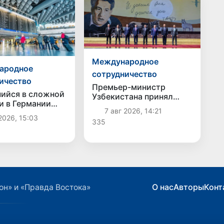
Международное
ародное
сотрудничество
ичество
Премьер-министр
ийся в сложной
Узбекистана принял
и в Германии
участие во встрече с
7 авг 2026, 14:21
ственник
Президентом
2026, 15:03
335
ен в Узбекистан
Кыргызстана в рамках
мероприятий ЕАЭС
О нас
Авторы
Конт
он» и «Правда Востока»