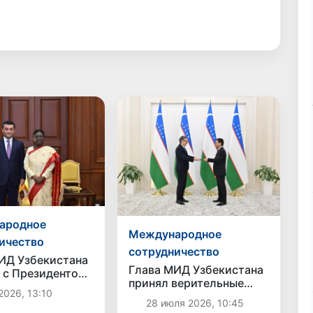
ародное
Международное
ичество
сотрудничество
ИД Узбекистана
Глава МИД Узбекистана
 с Президентом
принял верительные
крепление
2026, 13:10
грамоты нового посла
онних связей
28 июля 2026, 10:45
Аргентины