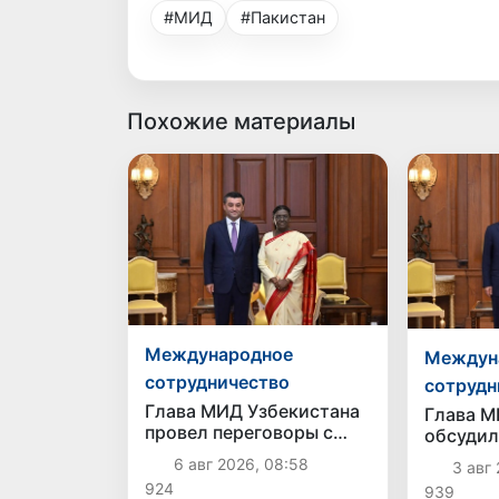
#МИД
#Пакистан
Похожие материалы
Международное
Междун
сотрудничество
сотрудн
Глава МИД Узбекистана
Глава М
провел переговоры с
обсудил
руководством Индии и
Индии у
6 авг 2026, 08:58
3 авг 
принял участие в
двустор
924
939
Узбекско-индийском