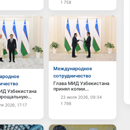
1 758
Международное
сотрудничество
ародное
Глава МИД Узбекистана
ичество
принял копии
ИД Узбекистана
верительных грамот
прощальную
23 июля 2026, 09:34
нового посла Пакистана
 с послом
1 798
я 2026, 17:17
ана Бейбутом
ловым