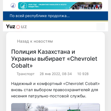
Оказавшийся в сложной ситуации в Германии соотечественник возвращен в Узбекистан
В Узбекистане определили порядок создания и эксплуатации платных автодорог
Yuz
uz
Мошенничество при трудоустройстве за рубежом: в Каракалпакстане и Ташкенте выявлены новые случаи обмана граждан
В Сенате состоялась встреча с представителем Госдепартамента США
Назад к новостям
По всей республике продолжаются мероприятия в рамках акции «Актуальные 40 дней»
Полиция Казахстана и
Украины выбирает «Chevrolet
Cobalt»
Транспорт
28 янв 2022, 08:34
10 928
Надежный и комфортный «Chevrolet Cobalt»
вновь стал выбором правоохранителей для
несения патрульно-постовой службы.