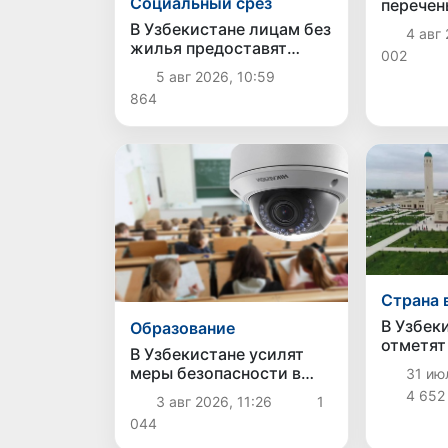
Социальный срез
перечень
равноце
В Узбекистане лицам без
4 авг 
персона
жилья предоставят
002
временный приют,
5 авг 2026, 10:59
социальную помощь и
864
возможность
трудоустройства
Страна 
В Узбек
Образование
отметят
В Узбекистане усилят
дня рож
меры безопасности в
31 июл
Термиз
школах и вузах
4 652
3 авг 2026, 11:26
1
044