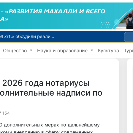
«Узатом» и венгерская компания «MVM EGI Zrt.» обсудили реализацию проекта систем сухого охлаждения для АЭС
В Сенате обсудили меры по улучшению позиций Узбекистана в международных рейтингах и индексах
Общество
Наука и образование
Культура
Тур
Глава МИД Узбекистана провел переговоры с руководством Индии и принял участие в Узбекско-индийском бизнес-форуме
В июле в Узбекистане зафиксировано снижение цен на продукты питания и рост стоимости отдельных товаров и услуг
а 2026 года нотариусы
полнительные надписи по
7 154
О дополнительных мерах по дальнейшему
окому внедрению в сферу современных