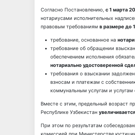
Согласно Постановлению,
с 1 марта 2
нотариусами исполнительных надпис
правовым требованиям
в размере до 
требование, основанное на
нотари
требование об обращении взыска
обеспечением исполнения обязате
нотариально удостоверенной сде
требования о взыскании задолжен
взносам и платежам с собственн
коммунальным услугам и услугам 
Вместе с этим, предельный возраст п
Республике Узбекистан
увеличивается 
При этом по результатам собеседова
комиссией при Министерстве юстиции