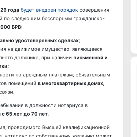
026 года
будет внедрен порядок
совершения
ей по следующим бесспорным гражданско-
1000 БРВ:
ально удостоверенных сделках;
ния на движимое имущество, являющееся
льств должника, при наличии
письменной и
лки;
ности по арендным платежам, обязательным
иков помещений
в многоквартирных домах,
связи.
ребывания в должности нотариуса в
с 65 лет до 70 лет.
ния, проводимого Высшей квалификационной
, нотариус по собственному желанию может