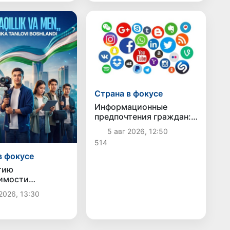
премии
Страна в фокусе
Информационные
предпочтения граждан:
молодежь выбирает
5 авг 2026, 12:50
социальные сети, а
514
старшее поколение -
телевидение
в фокусе
тию
имости
тана объявлен
2026, 13:30
кий конкурс
молодежи