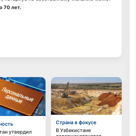
о 70 лет.
Страна в фокусе
ность
В Узбекистане
тан утвердил