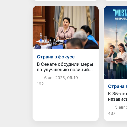
Страна в фокусе
В Сенате обсудили меры
по улучшению позиций
Узбекистана в
6 авг 2026, 09:10
международных
192
рейтингах и индексах
Страна 
К 35-ле
независ
Узбекис
5 авг 
творчес
437
среди 