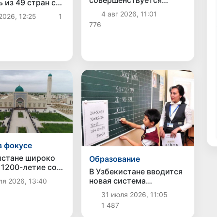
совершенствуется
 из 49 стран с
порядок предоставления
нной защитой
4 авг 2026, 11:01
2026, 12:25
1
права пользования
льных данных
776
недрами
в фокусе
истане широко
Образование
 1200-летие со
В Узбекистане вводится
дения Хакима
новая система
я 2026, 13:40
и
сертификации учителей:
31 июля 2026, 11:05
предусмотрены новые
1 487
уровни оценки знаний и