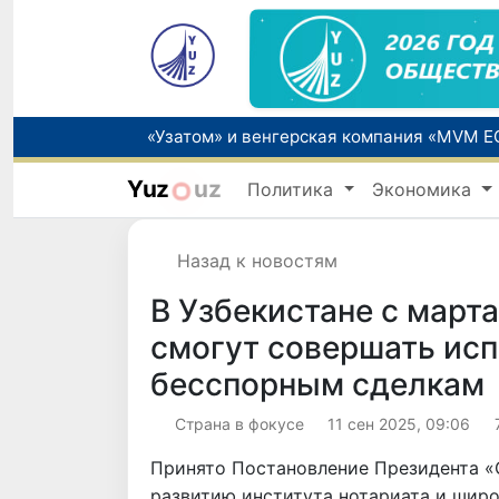
Yuz
uz
Политика
Экономика
Прогноз погоды на день 6 августа
Назад к новостям
В Узбекистане с март
смогут совершать ис
бесспорным сделкам
Страна в фокусе
11 сен 2025, 09:06
Принято Постановление Президента «
развитию института нотариата и шир