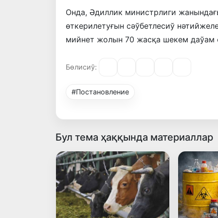
Онда, Әдиллик министрлиги жанында
өткерилетуғын сәўбетлесиў нәтийжеле
мийнет жолын 70 жасқа шекем даўам 
Бөлисиў:
#Постановление
Бул тема ҳаққында материаллар