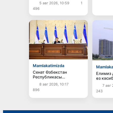
шахсларға ўақтынша
5 авг 2026, 10:59
1
тастый
баспана, социаллық
496
жәрдем ҳәм жумысқа
жайласыў имканияты
бериледи
Mamlakatimizda
Mamlaka
Сенат Өзбекстан
Елимиз
Республикасы
өз кәси
Президенти
менен м
8 авг 2026, 10:17
7 авг 
Администрациясының
896
243
ҳуқықый статусы
ҳаққындағы
Конституциялық
нызамды мақуллады