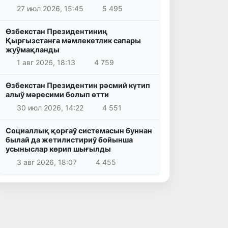
27 июл 2026, 15:45
5 495
Өзбекстан Президентиниң
Қырғызстанға мәмлекетлик сапары
жуўмақланды
1 авг 2026, 18:13
4 759
Өзбекстан Президентин рәсмий күтип
алыў мәресими болып өтти
30 июл 2026, 14:22
4 551
Социаллық қорғаў системасын буннан
былай да жетилистириў бойынша
усыныслар көрип шығылды
3 авг 2026, 18:07
4 455