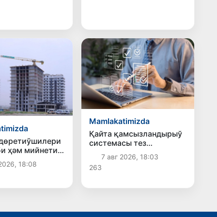
ықлады
Mamlakatimizda
timizda
Қайта қамсызландырыў
 дөретиўшилери
системасы тез
би ҳәм мийнети
раўажланып атырған
7 авг 2026, 18:03
ақтанады
Өзбекстан экономикасы
2026, 18:08
263
ушын не береди?