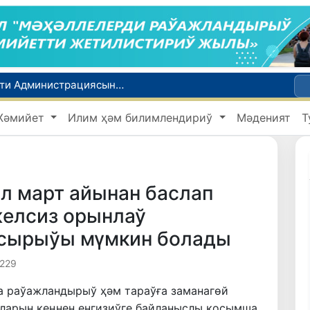
Сенат Өзбекстан Республикасы Президенти Администрациясының ҳуқықый статусы ҳаққындағы Конституциялық нызамды мақуллады
Өзбекстан жас аўыр атлетикашылары Азия чемпионатында биринши медальды қолға киргизди
Жәмийет
Илим ҳәм билимлендириў
Мәденият
Т
ты
ийнети менен мақтанады
Орайлық Азия мәмлекетлери Сырдәрья бассейнинде суўды есапқа алыўды автоматластырыў жойбарын мақуллады
л март айынан баслап
желсиз орынлаў
асырыўы мүмкин болады
 229
а раўажландырыў ҳәм тараўға заманагөй
ларын кеңнен енгизиўге байланыслы қосымша