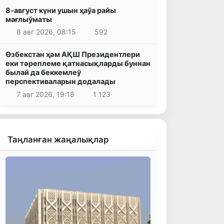
8-август күни ушын ҳаўа райы
мағлыўматы
8 авг 2026, 08:15
592
Өзбекстан ҳәм АҚШ Президентлери
еки тәреплеме қатнасықларды буннан
былай да беккемлеў
перспективаларын додалады
7 авг 2026, 19:18
1 123
Таңланған жаңалықлар