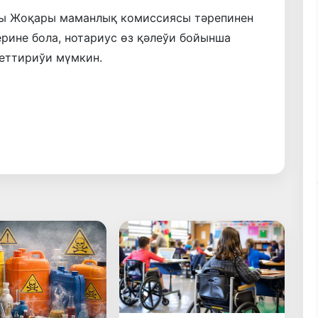
ғы Жоқары маманлық комиссиясы тәрепинен
рине бола, нотариус өз қәлеўи бойынша
еттириўи мүмкин.