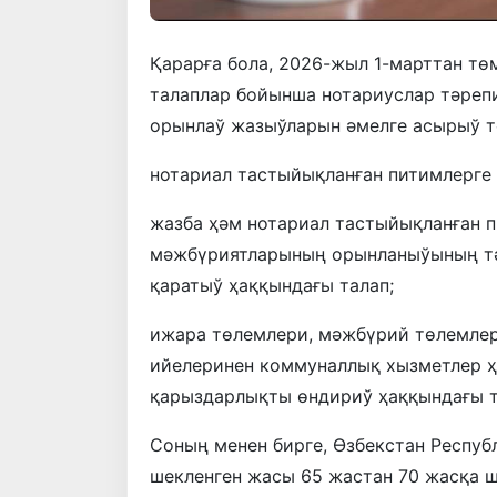
Қарарға бола, 2026-жыл 1-марттан т
талаплар бойынша нотариуслар тәреп
орынлаў жазыўларын әмелге асырыў т
нотариал тастыйықланған питимлерге 
жазба ҳәм нотариал тастыйықланған п
мәжбүриятларының орынланыўының тә
қаратыў ҳаққындағы талап;
ижара төлемлери, мәжбүрий төлемлер
ийелеринен коммуналлық хызметлер 
қарыздарлықты өндириў ҳаққындағы т
Соның менен бирге, Өзбекстан Респу
шекленген жасы 65 жастан 70 жасқа 