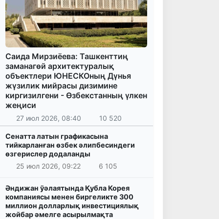
Саида Мирзиёева: Ташкенттиң
заманагөй архитектуралық
объектлери ЮНЕСКОның Дүнья
жүзилик мийрасы дизимине
киргизилгени - Өзбекстанның үлкен
жеңиси
27 июл 2026, 08:40
10 520
Сенатта латын графикасына
тийкарланған өзбек әлипбесиндеги
өзгерислер додаланды
25 июл 2026, 09:22
6 105
Әндижан ўәлаятында Қубла Корея
компаниясы менен биргеликте 300
миллион долларлық инвестициялық
жойбар әмелге асырылмақта