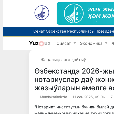
Yuz
uz
Сиясат
Экономика
8-август күни ушын ҳаўа райы мағлыўма
Елимиз дөретиўшилери өз кәсиби ҳәм м
Жаңалықларға қайтыў
Өзбекстанда 2026-жы
нотариуслар даў жән
жазыўларын әмелге 
Mamlakatimizda
11 сен 2025, 09:06
7
"Нотариат институтын буннан былай д
мәлимлеме-коммуникация технология