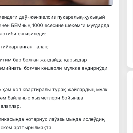
өмендеги даў-жәнжелсиз пуқаралық-ҳуқықый
инен БЕМның 1000 есесине шекемги муғдарда
әртиби енгизиледи:
тийкарланған талап;
итим бар болған жағдайда қарыздар
мийнаты болған көшерли мүлкке өндириўди
 ҳәм көп квартиралы турақ жайлардың мүлк
ҳәм байланыс хызметлери бойынша
алаплар.
бликасында нотариус лаўазымында ислеўдиң
шекем арттырылмақта.