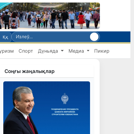
Ққ
уризм
Спорт
Дүньяда
Медиа
Пикир
Соңғы жаңалықлар