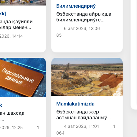
Билимлендириў
kk]
Өзбекстанда айрықша
билимлендириўге
анда қәўипли
мүтәжлиги болған
ылар менен
6 авг 2026, 12:06
балалар ушын инклюзив
 системасы
851
2026, 14:14
билимлендириў
стирилмекте
системасы
жетилистирилмекте
Mamlakatimizda
k
Өзбекстанда жер
ан шахсқа
астынан пайдаланыў
и
ҳуқықын бериў тәртиби
атларды теңдей
4 авг 2026, 11:01
1
2026, 12:25
1
жетилистирилмекте
уғын 49
064
т дизимин