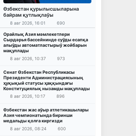
Өзбекстан қурылысшыларына
байрам қутлықлаўы
8 авг 2026, 16:01
690
Орайлық Азия мәмлекетлери
Сырдәрья бассейнинде суўды есапқа
алыўды автоматластырыў жойбарын
мақуллады
8 авг 2026, 10:37
973
Сенат Өзбекстан Республикасы
Президенти Администрациясының
ҳуқықый статусы ҳаққындағы
Конституциялық нызамды мақуллады
8 авг 2026, 10:17
896
Өзбекстан жас аўыр атлетикашылары
Азия чемпионатында биринши
медальды қолға киргизди
8 авг 2026, 08:24
600