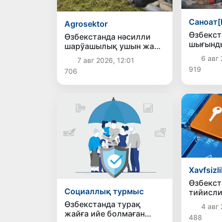
Саноат[
Agrosektor
Өзбекст
Өзбекстанда нәсилли
шығынд
шарўашылық ушын жаңа
ислесиў
субсидиялар ҳәм сервис
6 авг 
7 авг 2026, 12:01
жетили
жәрдемлери
919
706
енгизилмекте
Xavfsizli
Өзбекст
Социаллық турмыс
тийисл
мағлыўм
Өзбекстанда турақ
4 авг 
қорғайт
жайға ийе болмаған
488
мәмлеке