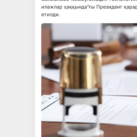
илажлар ҳаққында"ғы Президент қарар
етилди.