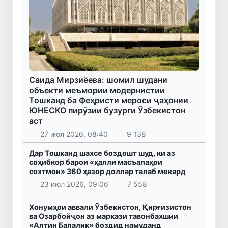
Саида Мирзиёева: шомил шудани
объекти меъмории модернистии
Тошканд ба Феҳристи мероси ҷаҳонии
ЮНЕСКО пирӯзии бузурги Ӯзбекистон
аст
27 июл 2026, 08:40
9 138
Дар Тошканд шахсе боздошт шуд, ки аз
соҳибкор барои «ҳалли масъалаҳои
сохтмон» 360 ҳазор доллар талаб мекард
23 июл 2026, 09:06
7 558
Хонумҳои аввали Ӯзбекистон, Қирғизистон
ва Озарбойҷон аз маркази тавонбахшии
«Алтин Балалик» боздид намуданд