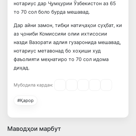
нотариус дар Ҷумҳурии Ӯзбекистон аз 65
то 70 сол боло бурда мешавад.
Дар айни замон, тибқи натиҷаҳои суҳбат, ки
аз ҷониби Комиссияи олии ихтисосии
назди Вазорати адлия гузаронида мешавад,
нотариус метавонад бо хоҳиши худ
фаъолияти меҳнатиро то 70 сол идома
диҳад.
Мубодила кардан:
#Қарор
Маводҳои марбут