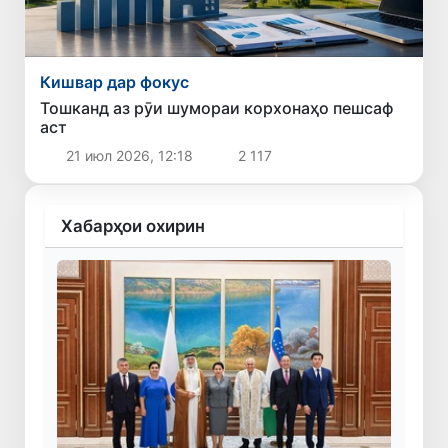
Кишвар дар фокус
Тошканд аз рӯи шумораи корхонаҳо пешсаф
аст
21 июл 2026, 12:18
2 117
Хабарҳои охирин