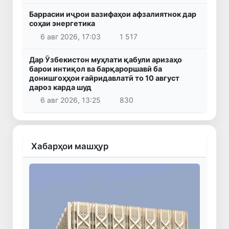
Баррасии иҷрои вазифаҳои афзалиятнок дар
соҳаи энергетика
6 авг 2026, 17:03
1 517
Дар Ӯзбекистон муҳлати қабули аризаҳо
барои интиқол ва барқароршавӣ ба
донишгоҳҳои ғайридавлатӣ то 10 август
дароз карда шуд
6 авг 2026, 13:25
830
Хабарҳои машҳур