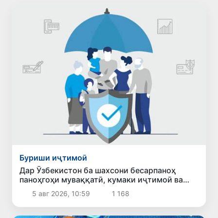
Буриши иҷтимоӣ
Дар Ӯзбекистон ба шахсони бесарпаноҳ
паноҳгоҳи муваққатӣ, кумаки иҷтимоӣ ва
имконияти бо ҷойи кор таъмин шудан
5 авг 2026, 10:59
1 168
фароҳам карда мешавад