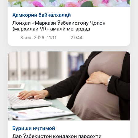
Ҳамкории байналхалқӣ
Лоиҳаи «Маркази Ӯзбекистону Ҷопон
(марҳилаи VI)» амалӣ мегардад
8 июн 2026, 11:11
2 044
Буриши иҷтимоӣ
Дар Ӯзбекистон қоидаҳои пардохти