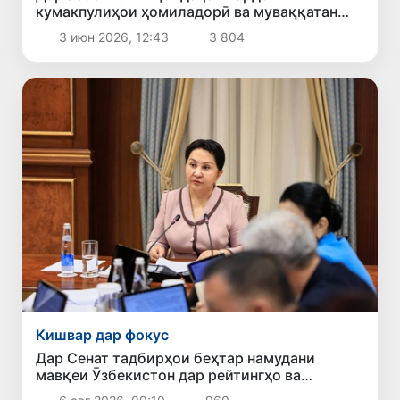
кумакпулиҳои ҳомиладорӣ ва муваққатан
корношоямӣ нав карда шуданд
3 июн 2026, 12:43
3 804
Кишвар дар фокус
Дар Сенат тадбирҳои беҳтар намудани
мавқеи Ӯзбекистон дар рейтингҳо ва
индексҳои байналмилалӣ баррасӣ шуданд