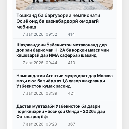
Тошканд ба баргузории чемпионати
Осиё оид ба вазнабардорӣ омодагӣ
мебинад
7 авг 2026, 09:52
414
Шаҳрвандони Ӯзбекистон метавонанд дар
доираи барномаи H-2A ба корҳои мавсимии
кишоварзӣ дар ИМА сафарбар шаванд
7 авг 2026, 09:44
410
Намояндагии Агентии муҳоҷират дар Москва
моҳи июл ба зиёда аз 1,8 ҳазор шаҳрванди
Ӯзбекистон кумак расонд
7 авг 2026, 08:39
421
Дастаи мунтахаби Ӯзбекистон ба даври
чорякниҳоии «Бозиҳои Оянда – 2026» дар
Остона роҳ ёфт
7 авг 2026, 08:23
367