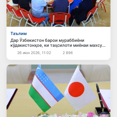
Таълим
Дар Ӯзбекистон барои мураббиёни
кӯдакистонҳое, ки таҳсилоти миёнаи махсус
доранд, низоми таҳсилоти олии дуалӣ ҷорӣ
26 июн 2026, 11:02
2 896
мегардад