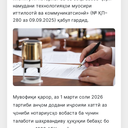
намудани технологияҳои муосири
иттилоотӣ ва коммуникатсионӣ» (№ ҚП–
280 аз 09.09.2025) қабул гардид.
Мувофиқи қарор, аз 1 марти соли 2026
тартиби анҷом додани иҷроияи хаттӣ аз
ҷониби нотариусҳо вобаста ба чунин
талаботи шаҳрвандиву ҳуқуқии бебаҳс бо