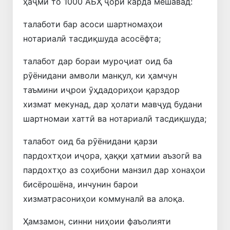
ҳаҷми то 1000 АБҲ ҷорӣ карда мешавад:
талаботи бар асоси шартномаҳои
нотариалӣ тасдиқшуда асосёфта;
талабот дар бораи муроҷиат оид ба
рӯёнидани амволи манқул, ки ҳамчун
таъмини иҷрои ӯҳдадориҳои қарздор
хизмат мекунад, дар ҳолати мавҷуд будани
шартномаи хаттӣ ва нотариалӣ тасдиқшуда;
талабот оид ба рӯёнидани қарзи
пардохтҳои иҷора, ҳаққи ҳатмии аъзогӣ ва
пардохтҳо аз соҳибони манзил дар хонаҳои
бисёрошёна, инчунин барои
хизматрасониҳои коммуналӣ ва алоқа.
Ҳамзамон, синни ниҳоии фаъолияти