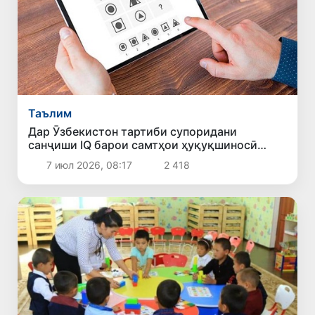
Таълим
Дар Ӯзбекистон тартиби супоридани
санҷиши IQ барои самтҳои ҳуқуқшиносӣ
муайян гардид
7 июл 2026, 08:17
2 418