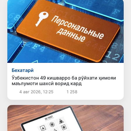
Бехатарӣ
Ӯзбекистон 49 кишварро ба рӯйхати ҳимояи
маълумоти шахсӣ ворид кард
4 авг 2026, 12:25
1 258