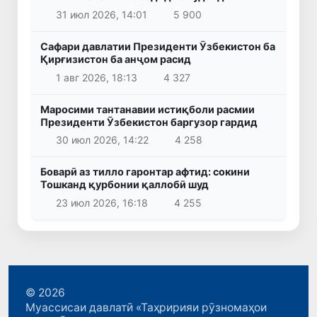
31 июл 2026, 14:01
5 900
Сафари давлатии Президенти Ӯзбекистон ба
Қирғизистон ба анҷом расид
1 авг 2026, 18:13
4 327
Маросими тантанавии истиқболи расмии
Президенти Ӯзбекистон баргузор гардид
30 июл 2026, 14:22
4 258
Боварӣ аз тилло гаронтар афтид: сокини
Тошканд қурбонии қаллобӣ шуд
23 июл 2026, 16:18
4 255
© 2026
Муассисаи давлатӣ «Таҳририяи рӯзномаҳои