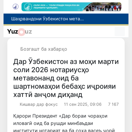
Намояндагии Агентии муҳоҷират дар Москва моҳи июл ба зиёда аз 1,8 ҳазор шаҳрванди Ӯзбекистон кумак расонд
Дастаи мунтахаби Ӯзбекистон ба даври чорякниҳоии «Бозиҳои Оянда – 2026» дар Остона роҳ ёфт
Yuz
uz
Дар вилояти Самарқанд ва шаҳри Тошканд ҳолатҳои фасод ва қаллобӣ ошкор гардид
Тошканд ба баргузории чемпионати Осиё оид ба вазнабардорӣ омодагӣ мебинад
Бозгашт ба хабарҳо
Шаҳрвандони Ӯзбекистон метавонанд дар доираи барномаи H-2A ба корҳои мавсимии кишоварзӣ дар ИМА сафарбар шаванд
Дар Ӯзбекистон аз моҳи марти
соли 2026 нотариусҳо
метавонанд оид ба
шартномаҳои бебаҳс иҷроияи
хаттӣ анҷом диҳанд
Кишвар дар фокус
11 сен 2025, 09:06
7 167
Қарори Президент «Дар бораи чораҳои
иловагӣ оид ба рушди минбаъдаи
институти нотариат ва ба соҳа васеъ ҷорӣ