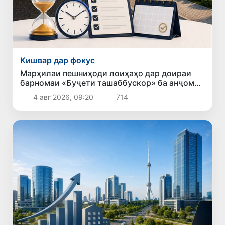
Кишвар дар фокус
Марҳилаи пешниҳоди лоиҳаҳо дар доираи
барномаи «Буҷети ташаббускор» ба анҷом
расид
4 авг 2026, 09:20
714