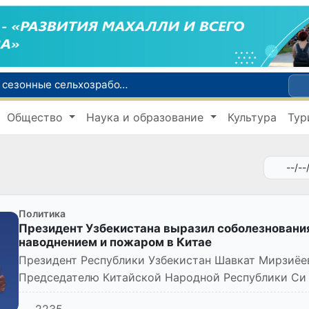
Узбекистанцы смогут трудоустроиться на сезонные сельхозработы в США по программе H-2A
В шести городах Ташкентской области модернизируют систему общественного транспорта
Общество
Наука и образование
Культура
Тур
й устойчивого развития
В июле представительство Агентства миграции в Москве оказало помощь более 1,8 тысячам граждан Узбекистана
зии по тяжелой атлетике
Политика
Президент Узбекистана выразил соболезнования
наводнением и пожаром в Китае
Президент Республики Узбекистан Шавкат Мирзиёе
Председателю Китайской Народной Республики Си 
человеческими жертвами и п...
2235