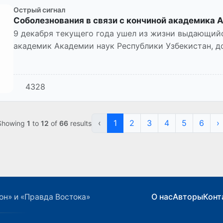
Острый сигнал
Соболезнования в связи с кончиной академика 
9 декабря текущего года ушел из жизни выдающий
академик Академии наук Республики Узбекистан, д
Абдулла Мухаррамович Уб...
4328
‹
1
2
3
4
5
6
›
Showing
1
to
12
of
66
results
О нас
Авторы
Конт
он» и «Правда Востока»