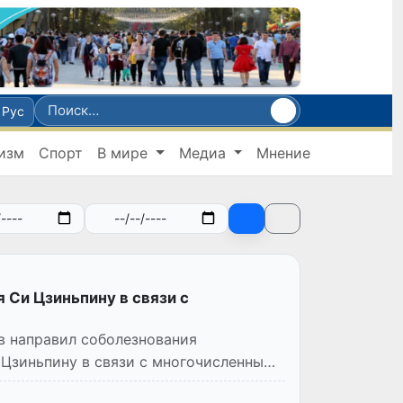
Рус
изм
Спорт
В мире
Медиа
Мнение
 Си Цзиньпину в связи с
в направил соболезнования
Цзиньпину в связи с многочисленными