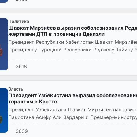
Политика
Шавкат Мирзиёев выразил соболезнования Редж
жертвами ДТП в провинции Денизли
Президент Республики Узбекистан Шавкат Мирзиёе
Президенту Турецкой Республики Реджепу Тайипу Э
жертвами и пострадавшими в ре...
2618
Власть
Президент Узбекистана выразил соболезнования
терактом в Кветте
Президент Узбекистана Шавкат Мирзиёев направил
Пакистана Асифу Али Зардари и Премьер-министру
многочисленными человеческими жертв...
3639