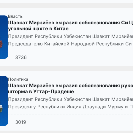
Власть
Шавкат Мирзиёев выразил соболезнования Си Ц
угольной шахте в Китае
Президент Республики Узбекистан Шавкат Мирзиёе
Председателю Китайской Народной Республики Си 
человеческими жертвами и п...
3736
Политика
Шавкат Мирзиёев выразил соболезнования руко
шторма в Уттар-Прадеше
Президент Республики Узбекистан Шавкат Мирзиёе
Президенту Республики Индия Драупади Мурму и 
связи с многочисленными челове...
3019