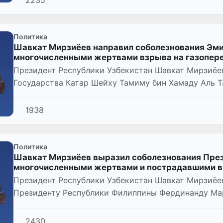
Политика
Шавкат Мирзиёев направил соболезнования Эмир
многочисленными жертвами взрыва на газопе
Президент Республики Узбекистан Шавкат Мирзиёе
Государства Катар Шейху Тамиму бин Хамаду Аль Т
человеческими жертвами и...
1938
Политика
Шавкат Мирзиёев выразил соболезнования През
многочисленными жертвами и пострадавшими в 
Президент Республики Узбекистан Шавкат Мирзиёе
Президенту Республики Филиппины Фердинанду Мар
человеческими жертвами и постра...
2430