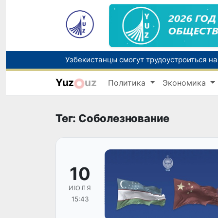
Yuz
uz
Политика
Экономика
В Узбекистане стартовал месячник Целе
Ташкент готовится принять чемпионат А
Тег: Соболезнование
10
ИЮЛЯ
15:43