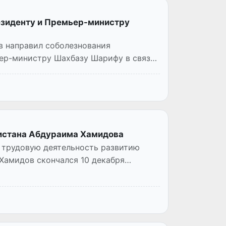
езиденту и Премьер-министру
в направил соболезнования
ер-министру Шахбазу Шарифу в связи
кистана Абдураима Хамидова
 трудовую деятельность развитию
 Хамидов скончался 10 декабря