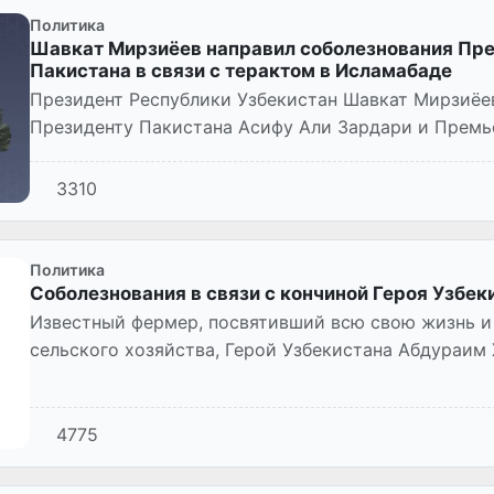
Политика
Шавкат Мирзиёев направил соболезнования Пр
Пакистана в связи с терактом в Исламабаде
Президент Республики Узбекистан Шавкат Мирзиёе
Президенту Пакистана Асифу Али Зардари и Премь
с многочисленными человечес...
3310
Политика
Соболезнования в связи с кончиной Героя Узбе
Известный фермер, посвятивший всю свою жизнь и
сельского хозяйства, Герой Узбекистана Абдураим
текущего года в возрасте...
4775