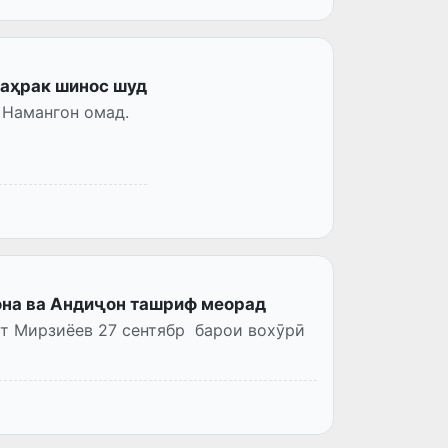
шаҳрак шинос шуд
 Намангон омад.
она ва Андиҷон ташриф меорад
т Мирзиёев 27 сентябр барои вохӯрӣ