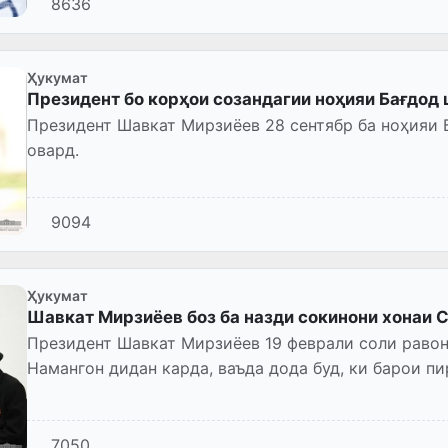
8636
Ҳукумат
Президент бо корҳои созандагии ноҳияи Бағдод
Президент Шавкат Мирзиёев 28 сентябр ба ноҳияи
овард.
9094
Ҳукумат
Шавкат Мирзиёев боз ба назди сокинони хонаи 
Президент Шавкат Мирзиёев 19 феврали соли равон
Намангон дидан карда, ваъда дода буд, ки барои п
7050