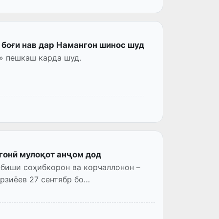
боғи нав дар Намангон шинос шуд
» пешкаш карда шуд.
гонӣ мулоқот анҷом дод
нбиши соҳибкорон ва корчаллонон –
рзиёев 27 сентябр бо