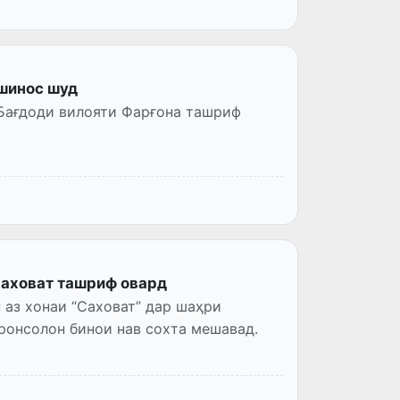
 шинос шуд
 Бағдоди вилояти Фарғона ташриф
Саховат ташриф овард
 аз хонаи “Саховат” дар шаҳри
иронсолон бинои нав сохта мешавад.