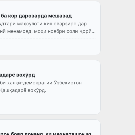
 ба кор дароварда мешавад
зудтари маҳсулоти кишоварзиро дар
нӣ менамояд, моҳи ноябри соли ҷорӣ
адарё вохӯрд
зби халқӣ-демократии Ӯзбекистон
 Қашқадарё вохӯрд.
рон бояд донанд, ки меҳнаташон аз