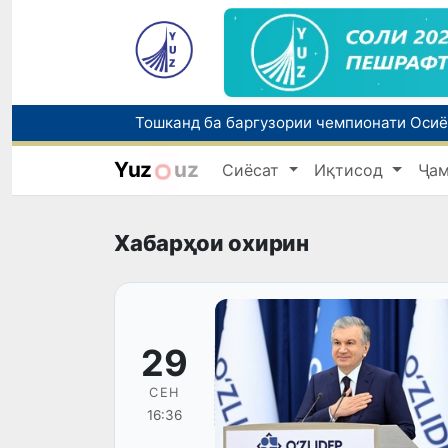
Yuz
uz
Сиёсат
Иқтисод
Ҷа
Хабарҳои охирин
29
СЕН
16:36