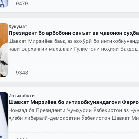
9479
Ҳукумат
Президент бо арбобони санъат ва ҷавонон суҳба
Шавкат Мирзиёев баъд аз вохӯрӣ бо интихобкунанд
нави фарҳангии маҳаллаи Гулистони ноҳияи Бағдод 
суҳбат орост.
9348
Интихоботи
Шавкат Мирзиёев бо интихобкунандагони Фарғо
Номзад ба Президенти Ҷумҳурии Ӯзбекистон аз Ҷун
Ҳизби либералӣ-демократии Ӯзбекистон Шавкат Ми
интихобкунандагони вилояти Фарғо...