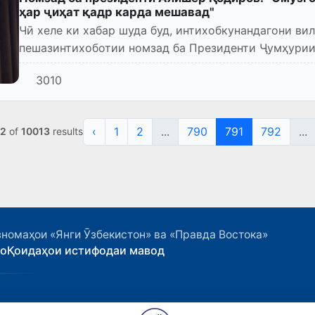
ҳар ҷиҳат қадр карда мешавад"
Чӣ хеле ки хабар шуда буд, интихобкунандагони в
пешазинтихоботии номзад ба Президенти Ҷумҳурии
"Миллий тикланиш" Алишер Қодиро...
3010
‹
1
2
...
790
791
792
...
2
of
10013
results
номаҳои «Янги Ӯзбекистон» ва «Правда Востока»
ҳо
Қоидаҳои истифодаи мавод