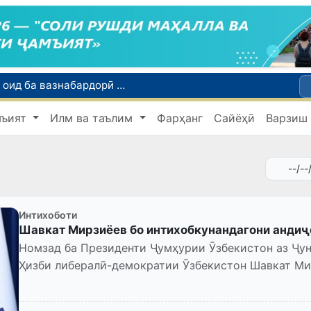
Тошканд ба баргузории чемпионати Осиё оид ба вазнабардорӣ омодагӣ мебинад
Шаҳрвандони Ӯзбекистон метавонанд дар доираи барномаи H-2A ба корҳои мавсимии кишоварзӣ дар ИМА сафарбар шаванд
Намояндагии Агентии муҳоҷират дар Москва моҳи июл ба зиёда аз 1,8 ҳазор шаҳрванди Ӯзбекистон кумак расонд
мъият
Илм ва таълим
Фарҳанг
Сайёҳӣ
Варзиш
Дастаи мунтахаби Ӯзбекистон ба даври чорякниҳоии «Бозиҳои Оянда – 2026» дар Остона роҳ ёфт
Дар Қашқадарё анҷумани байналмилалии экологӣ бо иштироки ҷавонон аз нӯҳ кишвар баргузор мешавад
Интихоботи
Шавкат Мирзиёев бо интихобкунандагони андиҷ
Номзад ба Президенти Ҷумҳурии Ӯзбекистон аз Ҷун
Ҳизби либералӣ-демократии Ӯзбекистон Шавкат Ми
интихобкунандагони вилояти Андиҷо...