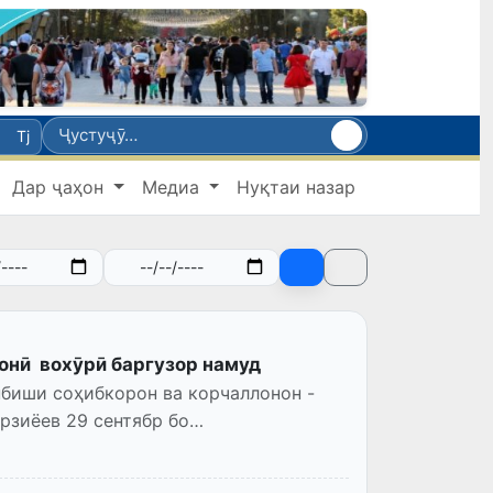
Tj
Дар ҷаҳон
Медиа
Нуқтаи назар
онӣ вохӯрӣ баргузор намуд
биши соҳибкорон ва корчаллонон -
рзиёев 29 сентябр бо