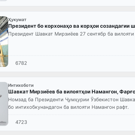
Ҳукумат
Президент бо корхонаҳо ва корҳои созандагии 
Президент Шавкат Мирзиёев 27 сентябр ба вилояти
6782
Интихоботи
Шавкат Мирзиёев ба вилоятҳои Намангон, Фарғ
Номзад ба Президенти Ҷумҳурии Ўзбекистон Шавка
бо интихобкунандагон ба вилояти Намангон рафт.
4723