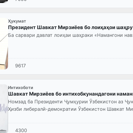
Ҳукумат
Президент Шавкат Мирзиёев бо лоиҳаҳои шаҳру 
Ба сарвари давлат лоиҳаи шаҳраки «Намангони нав
9617
Интихоботи
Шавкат Мирзиёев бо интихобкунандагони наман
Номзад ба Президенти Ҷумҳурии Ӯзбекистон аз Ҷу
Ҳизби либералӣ-демократии Ӯзбекистон Шавкат Ми
интихобкунандагони вилояти Наманг...
4300