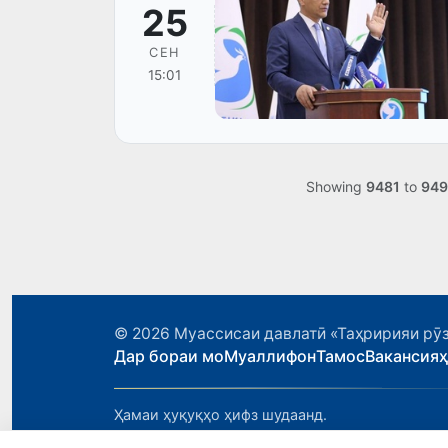
25
СЕН
15:01
Showing
9481
to
949
© 2026
Муассисаи давлатӣ «Таҳририяи рӯз
Дар бораи мо
Муаллифон
Тамос
Вакансия
Ҳамаи ҳуқуқҳо ҳифз шудаанд.