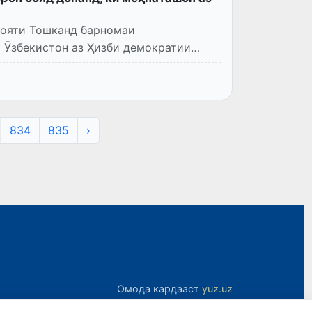
илояти Тошканд барномаи
 Ӯзбекистон аз Ҳизби демократии
834
835
›
Омода кардааст
yuz.uz