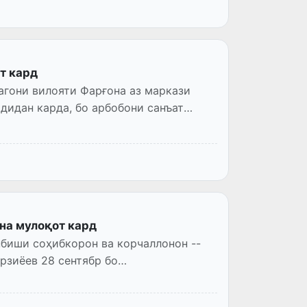
т кард
агони вилояти Фарғона аз маркази
дидан карда, бо арбобони санъат
на мулоқот кард
биши соҳибкорон ва корчаллонон --
рзиёев 28 сентябр бо