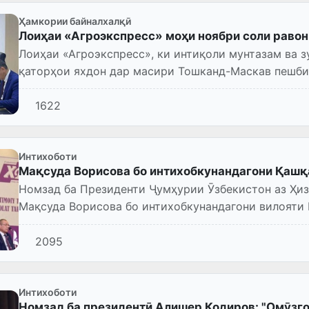
Ҳамкории байналхалқӣ
Лоиҳаи «Агроэкспресс» моҳи ноябри соли равон
Лоиҳаи «Агроэкспресс», ки интиқоли мунтазам ва 
қаторҳои яхдон дар масири Тошканд-Маскав пешби
ба кор оғоз мекуна...
1622
Интихоботи
Мақсуда Ворисова бо интихобкунандагони Қашқ
Номзад ба Президенти Ҷумҳурии Ӯзбекистон аз Ҳи
Мақсуда Ворисова бо интихобкунандагони вилояти
2095
Интихоботи
Номзад ба президентӣ Алишер Қодиров: "Омӯзго