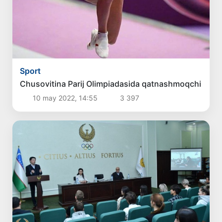
Sport
Chusovitina Parij Olimpiadasida qatnashmoqchi
10 may 2022, 14:55
3 397