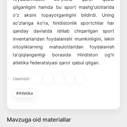
qilganligini hamda bu sport mashgʻulotlarida
oʻz aksini topayotganligini bildirdi. Uning
soʻzlariga koʻra, hindistonlik sportchilar har
qanday davlatda ishlab chiqarilgan sport
inventarlaridan foydalanishi mumkinligini, lekin
xitoyliklarning mahsulotlaridan foydalanish
taʼqiqlanganligi borasida Hindiston ogʻir
atletika federatsiyasi qaror qabul qilgan.
Ulashish:
#Atletika
Mavzuga oid materiallar