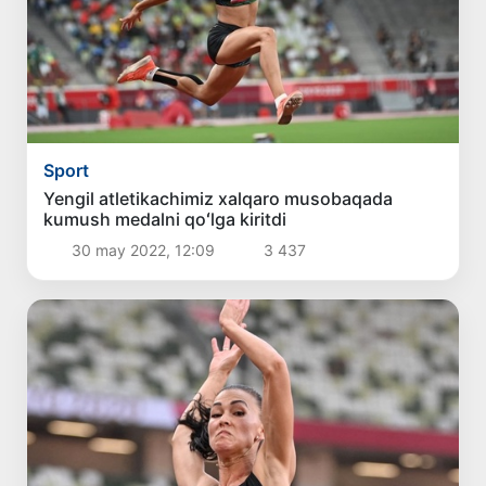
Sport
Yengil atletikachimiz xalqaro musobaqada
kumush medalni qoʻlga kiritdi
30 may 2022, 12:09
3 437