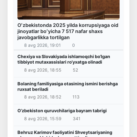
Oʻzbekistonda 2025 yilda korrupsiyaga oid
jinoyatlar boʻyicha 7 517 nafar shaxs
javobgarlikka tortilgan
8 avg 2026, 19:01
0
Chexiya va Slovakiyada ishlamoqchi bo‘lgan
tibbiyot mutaxassislari ro‘yxatga olinadi
8 avg 2026, 18:55
52
Bolaning familiyasiga otasining ismini berishga
ruxsat beriladi
8 avg 2026, 18:52
113
O‘zbekiston quruvchilariga bayram tabrigi
8 avg 2026, 15:59
341
Behruz Karimov faoliyatini Shveytsariyaning