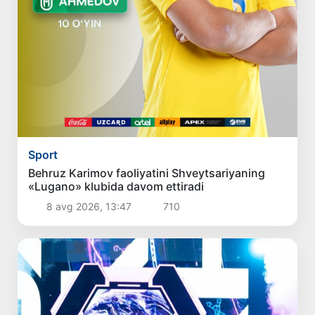
Sport
Behruz Karimov faoliyatini Shveytsariyaning
«Lugano» klubida davom ettiradi
8 avg 2026, 13:47
710