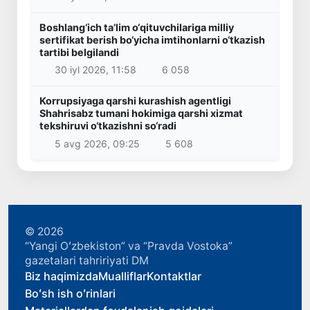
Boshlang‘ich ta’lim o‘qituvchilariga milliy
sertifikat berish bo‘yicha imtihonlarni o‘tkazish
tartibi belgilandi
30 iyl 2026, 11:58
6 058
Korrupsiyaga qarshi kurashish agentligi
Shahrisabz tumani hokimiga qarshi xizmat
tekshiruvi o‘tkazishni so‘radi
5 avg 2026, 09:25
5 608
© 2026
“Yangi Oʻzbekiston” va “Pravda Vostoka”
gazetalari tahririyati DM
Biz haqimizda
Mualliflar
Kontaktlar
Boʻsh ish oʻrinlari