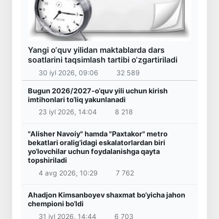
Yangi o‘quv yilidan maktablarda dars
soatlarini taqsimlash tartibi o‘zgartiriladi
30 iyl 2026, 09:06
32 589
Bugun 2026/2027-o‘quv yili uchun kirish
imtihonlari to‘liq yakunlanadi
23 iyl 2026, 14:04
8 218
"Alisher Navoiy" hamda "Paxtakor" metro
bekatlari oralig‘idagi eskalatorlardan biri
yo‘lovchilar uchun foydalanishga qayta
topshiriladi
4 avg 2026, 10:29
7 762
Ahadjon Kimsanboyev shaxmat bo‘yicha jahon
chempioni bo‘ldi
31 iyl 2026, 14:44
6 703