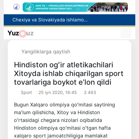
Bolaning familiyasiga otasining ismini berishga ruxsat beriladi
Behruz Karimov faoliyatini Shveytsariyaning «Lugano» klubida davom ettiradi
Yuz
uz
Ekstremistik tashkilotlar va materiallarning elektron reyestri yuritiladi
Oʻzbekistonda 2025 yilda korrupsiyaga oid jinoyatlar boʻyicha 7 517 nafar shaxs javobgarlikka tortilgan
Yangiliklarga qaytish
Chexiya va Slovakiyada ishlamoqchi bo‘lgan tibbiyot mutaxassislari ro‘yxatga olinadi
Hindiston ogʻir atletikachilari
Xitoyda ishlab chiqarilgan sport
tovarlariga boykot eʼlon qildi
Sport
25 iyn 2020, 16:45
3 493
Bugun Xalqaro olimpiya qoʻmitasi saytining
maʼlum qilishicha, Xitoy va Hindiston
oʻrtasidagi chegara nizolari oqibatida
Hindiston olimpiya qoʻmitasi oʻtgan hafta
xalqaro sport jamoatchiligiga mamlakat