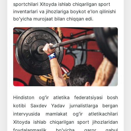
sportchilari Xitoyda ishlab chiqarilgan sport
inventarlari va jihozlariga boykot eʼlon qilinishi
boʻyicha murojaat bilan chiqqan edi.
Hindiston ogʻir atletika federatsiyasi bosh
kotibi Saxdev Yadav jurnalistlarga bergan
intervyusida mamlakat ogʻir atletikachilari
Xitoyda ishlab chiqarilgan sport jihozlaridan
foydalanmaslik boʻyicha qaror qabul